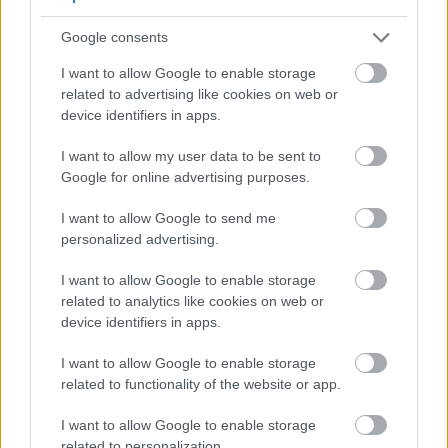
کلید پولیفینول میں ہے، جیسے EGCG، جو کینسر سے لڑتے ہیں.
Google consents
چائے اور کینسر سے بچاؤ کے بارے میں کچھ اہم نکات یہ ہیں:
I want to allow Google to enable storage
related to advertising like cookies on web or
چائے پینے والے اکثر غیر پینے والوں کے مقابلے میں بعض
device identifiers in apps.
کینسر کی شرح کم دکھاتے ہیں۔
I want to allow my user data to be sent to
سبز چائے کا طویل مدتی استعمال جس میں EGCG کی
Google for online advertising purposes.
اعلی سطح ہوتی ہے کینسر کی مختلف اقسام میں کمی
I want to allow Google to send me
سے منسلک ہے۔
personalized advertising.
چائے پینے والوں کی غذائی عادات اور طرز زندگی کے
I want to allow Google to enable storage
عوامل ان کی مجموعی صحت کے بارے میں بصیرت
related to analytics like cookies on web or
device identifiers in apps.
پیش کرتے ہیں، جو چائے کے استعمال اور کینسر سے بچاؤ
I want to allow Google to enable storage
کے درمیان تعلق کی مزید حمایت کرتے ہیں۔
related to functionality of the website or app.
I want to allow Google to enable storage
related to personalization.