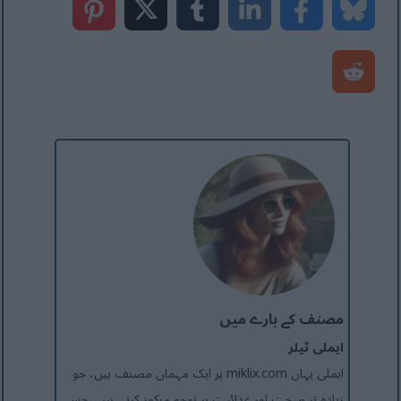
مصنف کے بارے میں
ایملی ٹیلر
ایملی یہاں miklix.com پر ایک مہمان مصنف ہیں، جو
زیادہ تر صحت اور غذائیت پر توجہ مرکوز کرتی ہیں، جس