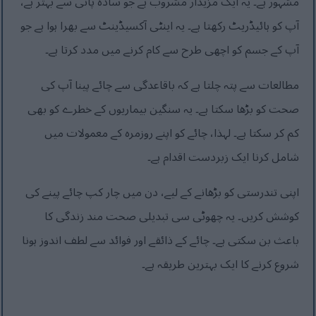
مشہور ہے۔ یہ ایک مزیدار مشروب ہے جو سادہ پانی سے بہتر ہے،
آپ کو ہائیڈریٹ رکھتا ہے۔ یہ اینٹی آکسیڈینٹ سے بھرا ہوا ہے جو
آپ کے جسم کو اچھی طرح سے کام کرنے میں مدد کرتا ہے۔
مطالعات سے پتہ چلتا ہے کہ باقاعدگی سے چائے پینا آپ کی
صحت کو بڑھا سکتا ہے۔ یہ سنگین بیماریوں کے خطرے کو بھی
کم کر سکتا ہے۔ لہذا، چائے کو اپنے روزمرہ کے معمولات میں
شامل کرنا ایک زبردست اقدام ہے۔
اپنی تندرستی کو بڑھانے کے لیے، دن میں چار کپ چائے پینے کی
کوشش کریں۔ یہ چھوٹی سی تبدیلی صحت مند زندگی کا
باعث بن سکتی ہے۔ چائے کے ذائقے اور فوائد سے لطف اندوز ہونا
شروع کرنے کا ایک بہترین طریقہ ہے۔