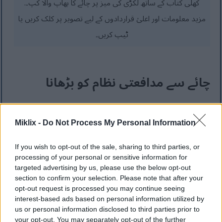
کھلی کتاب کے ساتھ لکڑی کی میز پر چائے کا بھاپ والا کپ۔.
مزید معلومات اور اعلیٰ قراردادوں کے لیے تصویر پر کلک کریں یا
ٹیپ کریں۔
چائے سے مدافعتی نظام کو بڑھانا
چائے صحت کے فوائد سے بھری ہوتی ہے، بنیادی طور پر
Miklix -
Do Not Process My Personal Information
مدافعتی نظام کو بڑھاتی ہے۔ یہ اینٹی آکسیڈینٹ سے بھرا ہوا ہے
جو انفیکشن سے لڑنے میں مدد کرتا ہے۔ چائے میں پولی فینول
If you wish to opt-out of the sale, sharing to third parties, or
processing of your personal or sensitive information for
اور فلیوونائڈز کا خاص مرکب قوت مدافعت کے نظام کی کلید
targeted advertising by us, please use the below opt-out
section to confirm your selection. Please note that after your
ہے۔
opt-out request is processed you may continue seeing
interest-based ads based on personal information utilized by
باقاعدگی سے چائے پینا آپ کو بیمار ہونے پر تیزی سے بہتر ہونے
us or personal information disclosed to third parties prior to
your opt-out. You may separately opt-out of the further