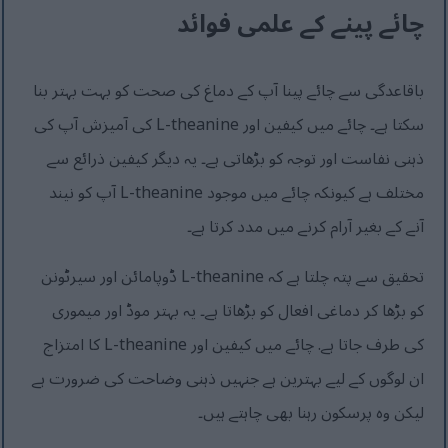
چائے پینے کے علمی فوائد
باقاعدگی سے چائے پینا آپ کے دماغ کی صحت کو بہت بہتر بنا
سکتا ہے۔ چائے میں کیفین اور L-theanine کی آمیزش آپ کی
ذہنی نفاست اور توجہ کو بڑھاتی ہے۔ یہ دیگر کیفین ذرائع سے
مختلف ہے کیونکہ چائے میں موجود L-theanine آپ کو نیند
آنے کے بغیر آرام کرنے میں مدد کرتا ہے۔
تحقیق سے پتہ چلتا ہے کہ L-theanine ڈوپامائن اور سیرٹونن
کو بڑھا کر دماغی افعال کو بڑھاتا ہے۔ یہ بہتر موڈ اور میموری
کی طرف جاتا ہے. چائے میں کیفین اور L-theanine کا امتزاج
ان لوگوں کے لیے بہترین ہے جنہیں ذہنی وضاحت کی ضرورت ہے
لیکن وہ پرسکون رہنا بھی چاہتے ہیں۔