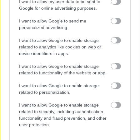
I want to allow my user data to be sent to
houden en je spijsvertering verbeteren.
Google for online advertising purposes.
Kamillethee kan helpen bij het verlichten van
I want to allow Google to send me
maagkrampen en -ongemak.
personalized advertising.
Gemberthee wordt vaak aanbevolen vanwege
de misselijkheidswerende werking.
I want to allow Google to enable storage
Pepermuntthee kan spijsverteringspijn
related to analytics like cookies on web or
verlichten en de galstroom bevorderen.
device identifiers in apps.
I want to allow Google to enable storage
related to functionality of the website or app.
I want to allow Google to enable storage
related to personalization.
I want to allow Google to enable storage
related to security, including authentication
functionality and fraud prevention, and other
user protection.
Een dampende kop kruidenthee met kamille, munt en
gember op een houten tafel in een gezellige keuken.