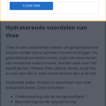
Klik of tik op de afbeelding voor meer informatie en
CONFIRM
hogere resoluties.
Hydraterende voordelen van
thee
Thee is een uitstekende manier om gehydrateerd te
blijven zonder extra calorieën binnen te krijgen. De
gezondheidsvoordelen ervan, zoals het bevorderen
van voldoende waterinname, worden vaak over het
hoofd gezien. Hoewel thee cafeïne bevat, zorgt het
er niet voor dat je meer vocht verliest dan je drinkt.
Voldoende water drinken is essentieel voor veel
lichaamsfuncties. Deze omvatten:
Ondersteuning van de hartgezondheid
Bevordering van de spijsvertering