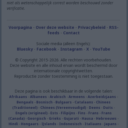
niet als wetenschappelijk correct worden beschouwd zonder
verificatie.
Voorpagina
-
Over deze website
-
Privacybeleid
-
RSS-
feeds
-
Contact
Sociale media (alleen Engels):
Bluesky
-
Facebook
-
Instagram
-
X
-
YouTube
© Copyright 2015-2026. Alle rechten voorbehouden.
Deze website en alle inhoud ervan wordt beschermd door
internationale copyrightwetten.
Reproductie zonder toestemming is niet toegestaan.
Deze pagina is ook beschikbaar in de volgende talen:
Afrikaans
-
Albanees
-
Arabisch
-
Armeens
-
Azerbeidzjaans
-
Bengaals
-
Bosnisch
-
Bulgaars
-
Catalaans
-
Chinees
(Traditioneel)
-
Chinees (Vereenvoudigd)
-
Deens
-
Duits
-
Engels (origineel)
-
Ests
-
Filipijns
-
Fins
-
Frans
-
Frans
(Canada)
-
Georgisch
-
Grieks
-
Gujarati
-
Hausa
-
Hebreeuws
-
Hindi
-
Hongaars
-
IJslands
-
Indonesisch
-
Italiaans
-
Japans
-