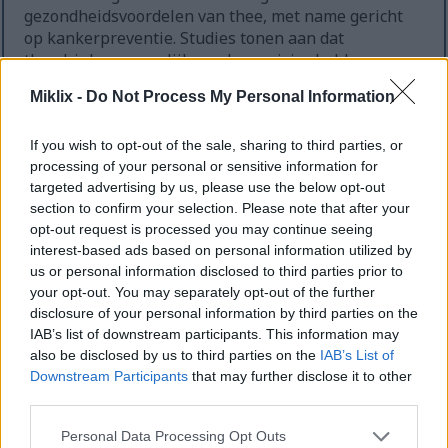
gezondheidsvoordelen van thee, met name gericht
op kankerpreventie. Studies tonen aan dat
theedrinkers mogelijk een lager risico hebben op
bepaalde vormen van kanker. De sleutel ligt in de
Miklix -
Do Not Process My Personal Information
polyfenolen, zoals EGCG, die kanker lijken te
bestrijden.
If you wish to opt-out of the sale, sharing to third parties, or
Hieronder volgen enkele belangrijke punten over
processing of your personal or sensitive information for
thee en kankerpreventie:
targeted advertising by us, please use the below opt-out
section to confirm your selection. Please note that after your
Mensen die thee drinken, hebben vaak een
opt-out request is processed you may continue seeing
lager risico op bepaalde vormen van kanker
interest-based ads based on personal information utilized by
dan mensen die geen thee drinken.
us or personal information disclosed to third parties prior to
Langdurige consumptie van groene thee met
your opt-out. You may separately opt-out of the further
een hoog EGCG-gehalte wordt in verband
disclosure of your personal information by third parties on the
gebracht met een afname van verschillende
IAB’s list of downstream participants. This information may
soorten kanker.
also be disclosed by us to third parties on the
IAB’s List of
De voedingsgewoonten en leefstijlfactoren van
Downstream Participants
that may further disclose it to other
third parties.
theedrinkers bieden inzicht in hun algehele
gezondheid en ondersteunen daarmee het
Please note that this website/app uses one or more Google
Personal Data Processing Opt Outs
verband tussen theeconsumptie en