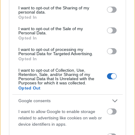
services and may gather and store information including but
kankerpreventie.
not limited to your visit or usage behaviour. You may click to
I want to opt-out of the Sharing of my
personal data.
grant or deny consent to Google and its third-party tags to
Opted In
use your data for below specified purposes in below Google
De rol van thee in de
consent section.
I want to opt-out of the Sale of my
Personal Data.
spijsvertering
Opted In
I want to opt-out of processing my
Thee is geweldig voor je spijsvertering. Het is een
Personal Data for Targeted Advertising.
Opted In
verzachtend middel bij veel
spijsverteringsproblemen. Kruidentheeën zoals
I want to opt-out of Collection, Use,
kamille en gember zijn erg nuttig. Ze kalmeren je
Retention, Sale, and/or Sharing of my
Personal Data that Is Unrelated with the
maag en kunnen helpen bij een opgeblazen gevoel,
Purposes for which it was collected.
winderigheid en misselijkheid.
Opted Out
Mensen drinken vaak thee om hun spijsvertering te
Google consents
bevorderen. Studies tonen aan dat sommige
theesoorten de spijsvertering kunnen
I want to allow Google to enable storage
ondersteunen en de opname van voedingsstoffen
related to advertising like cookies on web or
kunnen vergemakkelijken. Door deze theesoorten
device identifiers in apps.
regelmatig te drinken, kun je je darmen gezond