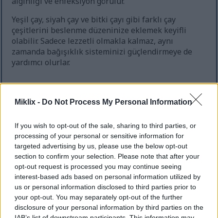
algınlığı ve enfeksiyon görülür.
Yeşil çay, siyah çay ve bitki çayı gibi farklı çay
çeşitlerini beslenme düzeninize eklemek keyifli
olabilir. Sadece lezzetli olmakla kalmaz, aynı
zamanda bağışıklık sisteminizi güçlendirmeye de
yardımcı olurlar.
Çay ve Kanser Önleme
Miklix -
Do Not Process My Personal Information
Çayın sağlık yararlarını anlamak için araştırmalar
If you wish to opt-out of the sale, sharing to third parties, or
devam ediyor ve özellikle kanser önleme üzerine
processing of your personal or sensitive information for
yoğunlaşılıyor. Çalışmalar, çay içenlerin bazı kanser
targeted advertising by us, please use the below opt-out
türlerine yakalanma riskinin daha düşük
section to confirm your selection. Please note that after your
olabileceğini gösteriyor. Bunun anahtarı, kanserle
opt-out request is processed you may continue seeing
savaştığı düşünülen EGCG gibi polifenollerde
interest-based ads based on personal information utilized by
us or personal information disclosed to third parties prior to
yatıyor.
your opt-out. You may separately opt-out of the further
İşte çay ve kanser önleme hakkında bazı önemli
disclosure of your personal information by third parties on the
noktalar:
IAB’s list of downstream participants. This information may