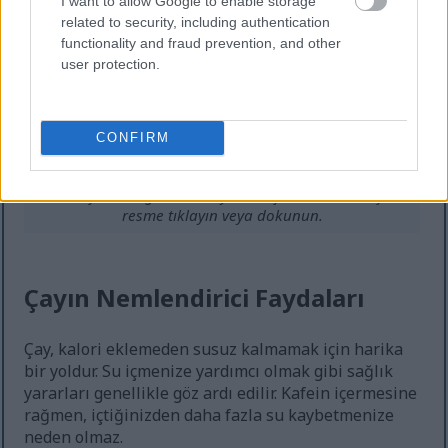
I want to allow Google to enable storage
related to security, including authentication
functionality and fraud prevention, and other
user protection.
Rahat bir mutfak ortamında, ahşap bir masada
CONFIRM
papatya, nane ve zencefille hazırlanmış, dumanı tüten
bir fincan bitki çayı.
Daha fazla bilgi ve daha yüksek çözünürlükler için
resme tıklayın veya dokunun.
Çayın Nemlendirici Faydaları
Çay, kalori eklemeden susuz kalmamak için harika
bir yoldur. Su içmenize yardımcı olmak gibi sağlık
yararları genellikle göz ardı edilir. Kafein içermesine
rağmen, içtiğinizden daha fazla su kaybetmenize
neden olmaz.