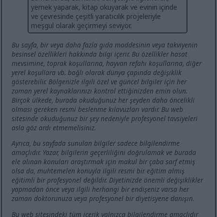
yemek yaparak, kitap okuyarak ve evinin içinde
ve çevresinde çeşitli yaratıcılık projeleriyle
meşgul olarak geçirmeyi seviyor.
Bu sayfa, bir veya daha fazla gıda maddesinin veya takviyenin
besinsel özellikleri hakkında bilgi içerir. Bu özellikler hasat
mevsimine, toprak koşullarına, hayvan refahı koşullarına, diğer
yerel koşullara vb. bağlı olarak dünya çapında değişiklik
gösterebilir. Bölgenizle ilgili özel ve güncel bilgiler için her
zaman yerel kaynaklarınızı kontrol ettiğinizden emin olun.
Birçok ülkede, burada okuduğunuz her şeyden daha öncelikli
olması gereken resmi beslenme kılavuzları vardır. Bu web
sitesinde okuduğunuz bir şey nedeniyle profesyonel tavsiyeleri
asla göz ardı etmemelisiniz.
Ayrıca, bu sayfada sunulan bilgiler sadece bilgilendirme
amaçlıdır. Yazar, bilgilerin geçerliliğini doğrulamak ve burada
ele alınan konuları araştırmak için makul bir çaba sarf etmiş
olsa da, muhtemelen konuyla ilgili resmi bir eğitim almış
eğitimli bir profesyonel değildir. Diyetinizde önemli değişiklikler
yapmadan önce veya ilgili herhangi bir endişeniz varsa her
zaman doktorunuza veya profesyonel bir diyetisyene danışın.
Bu web sitesindeki tüm içerik yalnızca bilgilendirme amaçlıdır