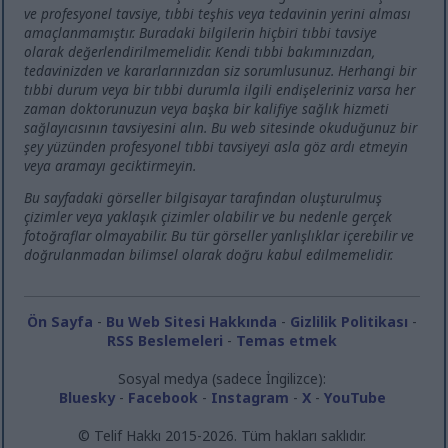
ve profesyonel tavsiye, tıbbi teşhis veya tedavinin yerini alması
amaçlanmamıştır. Buradaki bilgilerin hiçbiri tıbbi tavsiye
olarak değerlendirilmemelidir. Kendi tıbbi bakımınızdan,
tedavinizden ve kararlarınızdan siz sorumlusunuz. Herhangi bir
tıbbi durum veya bir tıbbi durumla ilgili endişeleriniz varsa her
zaman doktorunuzun veya başka bir kalifiye sağlık hizmeti
sağlayıcısının tavsiyesini alın. Bu web sitesinde okuduğunuz bir
şey yüzünden profesyonel tıbbi tavsiyeyi asla göz ardı etmeyin
veya aramayı geciktirmeyin.
Bu sayfadaki görseller bilgisayar tarafından oluşturulmuş
çizimler veya yaklaşık çizimler olabilir ve bu nedenle gerçek
fotoğraflar olmayabilir. Bu tür görseller yanlışlıklar içerebilir ve
doğrulanmadan bilimsel olarak doğru kabul edilmemelidir.
Ön Sayfa
-
Bu Web Sitesi Hakkında
-
Gizlilik Politikası
-
RSS Beslemeleri
-
Temas etmek
Sosyal medya (sadece İngilizce):
Bluesky
-
Facebook
-
Instagram
-
X
-
YouTube
© Telif Hakkı 2015-2026. Tüm hakları saklıdır.