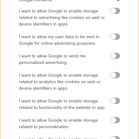
faydalıdır. Midenizi sakinleştirir ve şişkinlik, gaz ve
mide bulantısına iyi gelir.
I want to allow Google to enable storage
related to advertising like cookies on web or
İnsanlar genellikle sindirim sistemlerine yardımcı
device identifiers in apps.
olması için çay içerler. Araştırmalar, bazı çayların
sindirime yardımcı olabileceğini ve besinlerin
I want to allow my user data to be sent to
emilimini kolaylaştırabileceğini göstermektedir. Bu
Google for online advertising purposes.
çayları düzenli olarak içmek bağırsak sağlığınızı
koruyabilir ve sindirimi iyileştirebilir.
I want to allow Google to send me
personalized advertising.
Papatya çayı mide kramplarını ve
rahatsızlığını hafifletmeye yardımcı olabilir.
I want to allow Google to enable storage
Zencefil çayı, bulantıyı önleyici etkileri
related to analytics like cookies on web or
nedeniyle sıklıkla tavsiye edilir.
device identifiers in apps.
Nane çayı sindirim ağrılarını hafifletebilir ve
safra akışını artırabilir.
I want to allow Google to enable storage
related to functionality of the website or app.
I want to allow Google to enable storage
related to personalization.