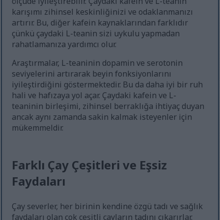
ölçüde iyileştirebilir. Çaydaki kafein ve L-teanin
karışımı zihinsel keskinliğinizi ve odaklanmanızı
artırır. Bu, diğer kafein kaynaklarından farklıdır
çünkü çaydaki L-teanin sizi uykulu yapmadan
rahatlamanıza yardımcı olur.
Araştırmalar, L-teaninin dopamin ve serotonin
seviyelerini artırarak beyin fonksiyonlarını
iyileştirdiğini göstermektedir. Bu da daha iyi bir ruh
hali ve hafızaya yol açar. Çaydaki kafein ve L-
teaninin birleşimi, zihinsel berraklığa ihtiyaç duyan
ancak aynı zamanda sakin kalmak isteyenler için
mükemmeldir.
Farklı Çay Çeşitleri ve Eşsiz
Faydaları
Çay severler, her birinin kendine özgü tadı ve sağlık
faydaları olan çok çeşitli çayların tadını çıkarırlar.