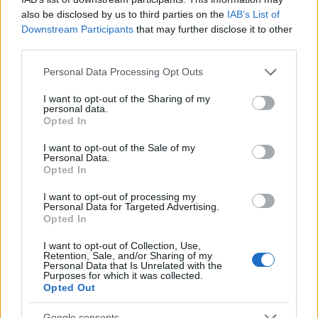
also be disclosed by us to third parties on the
IAB’s List of
Çay içenlerde, çay içmeyenlere kıyasla bazı
Downstream Participants
that may further disclose it to other
kans türlerine yakalanma oranlarının daha
third parties.
düşük olduğu sıklıkla görülmektedir.
Please note that this website/app uses one or more Google
Yüksek oranda EGCG içeren yeşil çayın uzun
Personal Data Processing Opt Outs
services and may gather and store information including but
süreli tüketiminin çeşitli kanser türlerinde
not limited to your visit or usage behaviour. You may click to
I want to opt-out of the Sharing of my
azalmayla bağlantılı olduğu tespit edilmiştir.
personal data.
grant or deny consent to Google and its third-party tags to
Çay tüketicilerinin beslenme alışkanlıkları ve
Opted In
use your data for below specified purposes in below Google
yaşam tarzı faktörleri, genel sağlık
consent section.
I want to opt-out of the Sale of my
durumlarına dair bilgiler sunarak çay tüketimi
Personal Data.
ile kanser önleme arasındaki bağlantıyı daha
Opted In
da desteklemektedir.
I want to opt-out of processing my
Personal Data for Targeted Advertising.
Opted In
Çayın Sindirim Sağlığındaki Rolü
I want to opt-out of Collection, Use,
Retention, Sale, and/or Sharing of my
Personal Data that Is Unrelated with the
Çay, sindirim sağlığınız için harika bir içecektir.
Purposes for which it was collected.
Birçok sindirim sorununa karşı yatıştırıcı bir
Opted Out
çözümdür. Papatya ve zencefil gibi bitki çayları çok
Google consents