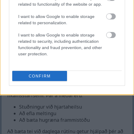
upplýsingar og hærri upplausn.
related to functionality of the website or app.
I want to allow Google to enable storage
related to personalization.
Vökvagjöf af tei
I want to allow Google to enable storage
related to security, including authentication
Te er frábær leið til að halda vökvajafnvægi án þess
functionality and fraud prevention, and other
að bæta við kaloríum. Það er oft vanmetið vegna
user protection.
heilsufarslegra ávinninga sinna, eins og að hjálpa
þér að drekka nóg vatn. Jafnvel þótt það innihaldi
koffein veldur það ekki því að þú missir meira vatn
CONFIRM
en þú drekkur.
Að drekka nóg vatn er lykilatriði fyrir margar
líkamsstarfsemi. Þar á meðal eru:
Stuðningur við hjartaheilsu
Að efla meltingu
Að bæta hugræna frammistöðu
Að bæta tei við daglega rútínu getur hjálpað þér að