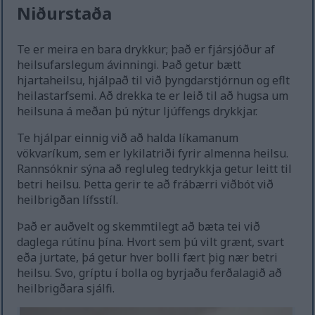
Niðurstaða
Te er meira en bara drykkur; það er fjársjóður af
heilsufarslegum ávinningi. Það getur bætt
hjartaheilsu, hjálpað til við þyngdarstjórnun og eflt
heilastarfsemi. Að drekka te er leið til að hugsa um
heilsuna á meðan þú nýtur ljúffengs drykkjar.
Te hjálpar einnig við að halda líkamanum
vökvaríkum, sem er lykilatriði fyrir almenna heilsu.
Rannsóknir sýna að regluleg tedrykkja getur leitt til
betri heilsu. Þetta gerir te að frábærri viðbót við
heilbrigðan lífsstíl.
Það er auðvelt og skemmtilegt að bæta tei við
daglega rútínu þína. Hvort sem þú vilt grænt, svart
eða jurtate, þá getur hver bolli fært þig nær betri
heilsu. Svo, gríptu í bolla og byrjaðu ferðalagið að
heilbrigðara sjálfi.