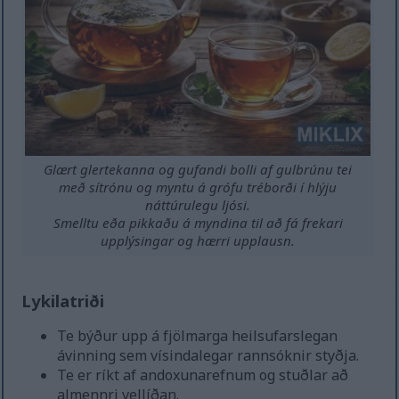
Glært glertekanna og gufandi bolli af gulbrúnu tei
með sítrónu og myntu á grófu tréborði í hlýju
náttúrulegu ljósi.
Smelltu eða pikkaðu á myndina til að fá frekari
upplýsingar og hærri upplausn.
Lykilatriði
Te býður upp á fjölmarga heilsufarslegan
ávinning sem vísindalegar rannsóknir styðja.
Te er ríkt af andoxunarefnum og stuðlar að
almennri vellíðan.