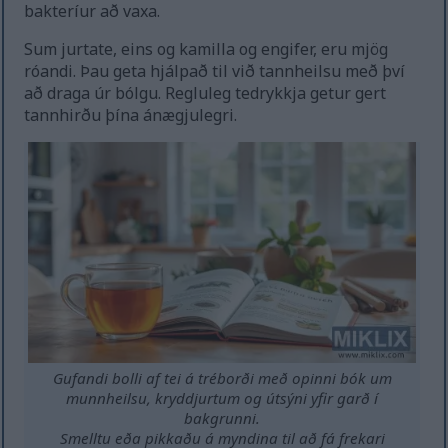
bakteríur að vaxa.
Sum jurtate, eins og kamilla og engifer, eru mjög
róandi. Þau geta hjálpað til við tannheilsu með því
að draga úr bólgu. Regluleg tedrykkja getur gert
tannhirðu þína ánægjulegri.
Gufandi bolli af tei á tréborði með opinni bók um
munnheilsu, kryddjurtum og útsýni yfir garð í
bakgrunni.
Smelltu eða pikkaðu á myndina til að fá frekari