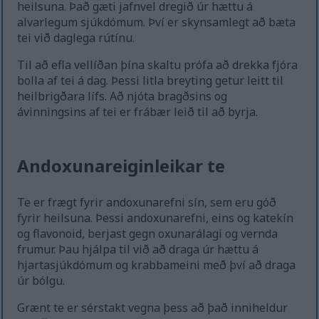
heilsuna. Það gæti jafnvel dregið úr hættu á
alvarlegum sjúkdómum. Því er skynsamlegt að bæta
tei við daglega rútínu.
Til að efla vellíðan þína skaltu prófa að drekka fjóra
bolla af tei á dag. Þessi litla breyting getur leitt til
heilbrigðara lífs. Að njóta bragðsins og
ávinningsins af tei er frábær leið til að byrja.
Andoxunareiginleikar te
Te er frægt fyrir andoxunarefni sín, sem eru góð
fyrir heilsuna. Þessi andoxunarefni, eins og katekín
og flavonoid, berjast gegn oxunarálagi og vernda
frumur. Þau hjálpa til við að draga úr hættu á
hjartasjúkdómum og krabbameini með því að draga
úr bólgu.
Grænt te er sérstakt vegna þess að það inniheldur