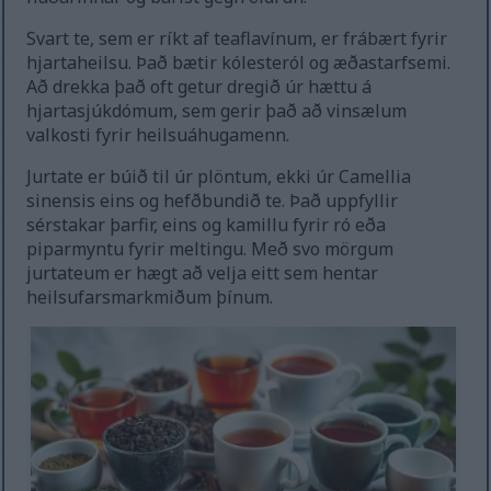
Svart te, sem er ríkt af teaflavínum, er frábært fyrir
hjartaheilsu. Það bætir kólesteról og æðastarfsemi.
Að drekka það oft getur dregið úr hættu á
hjartasjúkdómum, sem gerir það að vinsælum
valkosti fyrir heilsuáhugamenn.
Jurtate er búið til úr plöntum, ekki úr Camellia
sinensis eins og hefðbundið te. Það uppfyllir
sérstakar þarfir, eins og kamillu fyrir ró eða
piparmyntu fyrir meltingu. Með svo mörgum
jurtateum er hægt að velja eitt sem hentar
heilsufarsmarkmiðum þínum.