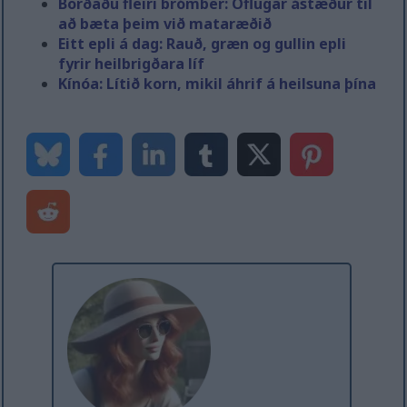
Borðaðu fleiri brómber: Öflugar ástæður til
að bæta þeim við mataræðið
Eitt epli á dag: Rauð, græn og gullin epli
fyrir heilbrigðara líf
Kínóa: Lítið korn, mikil áhrif á heilsuna þína