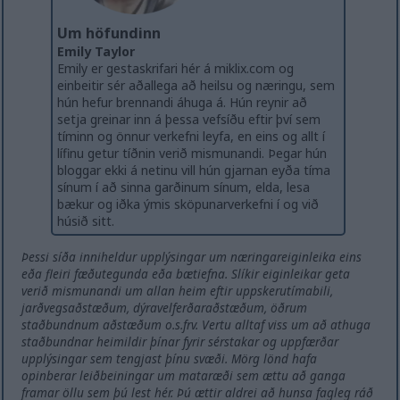
Um höfundinn
Emily Taylor
Emily er gestaskrifari hér á miklix.com og
einbeitir sér aðallega að heilsu og næringu, sem
hún hefur brennandi áhuga á. Hún reynir að
setja greinar inn á þessa vefsíðu eftir því sem
tíminn og önnur verkefni leyfa, en eins og allt í
lífinu getur tíðnin verið mismunandi. Þegar hún
bloggar ekki á netinu vill hún gjarnan eyða tíma
sínum í að sinna garðinum sínum, elda, lesa
bækur og iðka ýmis sköpunarverkefni í og ​​við
húsið sitt.
Þessi síða inniheldur upplýsingar um næringareiginleika eins
eða fleiri fæðutegunda eða bætiefna. Slíkir eiginleikar geta
verið mismunandi um allan heim eftir uppskerutímabili,
jarðvegsaðstæðum, dýravelferðaraðstæðum, öðrum
staðbundnum aðstæðum o.s.frv. Vertu alltaf viss um að athuga
staðbundnar heimildir þínar fyrir sérstakar og uppfærðar
upplýsingar sem tengjast þínu svæði. Mörg lönd hafa
opinberar leiðbeiningar um mataræði sem ættu að ganga
framar öllu sem þú lest hér. Þú ættir aldrei að hunsa fagleg ráð