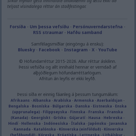
Slíkar myndir geta innihaldið ónákvæmni og ættu ekki að
teljast vísindalega réttar án staðfestingar.
Forsíða
-
Um þessa vefsíðu
-
Persónuverndarstefna
-
RSS straumar
-
Hafðu samband
Samfélagsmiðlar (eingöngu á ensku):
Bluesky
-
Facebook
-
Instagram
-
X
-
YouTube
© Höfundarréttur 2015-2026. Allur réttur áskilinn.
Þessi vefsíða og allt innihald hennar er verndað af
alþjóðlegum höfundarréttarlögum.
Afritun án leyfis er ekki leyfð.
Þessi síða er einnig fáanleg á þessum tungumálum:
Afrikaans
-
Albanska
-
Arabíska
-
Armenska
-
Aserbaídsjan
-
Bengalska
-
Bosníska
-
Búlgarska
-
Danska
-
Eistneska
-
Enska
(upprunalega)
-
Filippseyska
-
Finnska
-
Franska
-
Franska
(Kanada)
-
Georgískt
-
Grísku
-
Gújaratí
-
Hausa
-
Hebreska
-
Hindí
-
Hollenska
-
Indónesíska
-
Ítalska
-
Japönsku
-
Javanska
-
Kannada
-
Katalónska
-
Kínverska (einfölduð)
-
Kínverska
(hefðbundið)
-
Kóreska
-
Króatíska
-
Lettneska
-
Litháískur
-