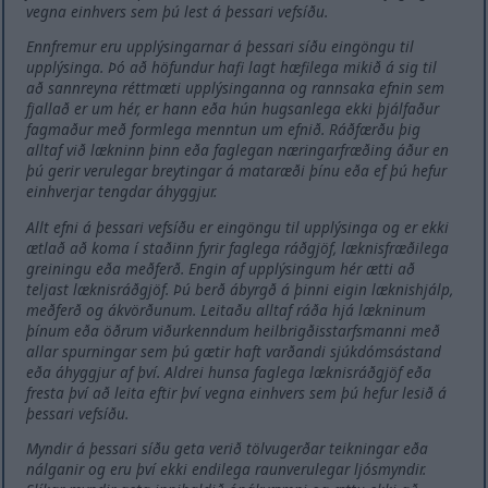
vegna einhvers sem þú lest á þessari vefsíðu.
Ennfremur eru upplýsingarnar á þessari síðu eingöngu til
upplýsinga. Þó að höfundur hafi lagt hæfilega mikið á sig til
að sannreyna réttmæti upplýsinganna og rannsaka efnin sem
fjallað er um hér, er hann eða hún hugsanlega ekki þjálfaður
fagmaður með formlega menntun um efnið. Ráðfærðu þig
alltaf við lækninn þinn eða faglegan næringarfræðing áður en
þú gerir verulegar breytingar á mataræði þínu eða ef þú hefur
einhverjar tengdar áhyggjur.
Allt efni á þessari vefsíðu er eingöngu til upplýsinga og er ekki
ætlað að koma í staðinn fyrir faglega ráðgjöf, læknisfræðilega
greiningu eða meðferð. Engin af upplýsingum hér ætti að
teljast læknisráðgjöf. Þú berð ábyrgð á þinni eigin læknishjálp,
meðferð og ákvörðunum. Leitaðu alltaf ráða hjá lækninum
þínum eða öðrum viðurkenndum heilbrigðisstarfsmanni með
allar spurningar sem þú gætir haft varðandi sjúkdómsástand
eða áhyggjur af því. Aldrei hunsa faglega læknisráðgjöf eða
fresta því að leita eftir því vegna einhvers sem þú hefur lesið á
þessari vefsíðu.
Myndir á þessari síðu geta verið tölvugerðar teikningar eða
nálganir og eru því ekki endilega raunverulegar ljósmyndir.