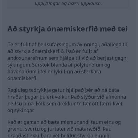
upplýsingar og hærri upplausn.
Að styrkja ónæmiskerfið með tei
Te er fullt af heilsufarslegum ávinningi, aðallega til
að styrkja ónæmiskerfið. Það er fullt af
andoxunarefnum sem hjálpa til við að berjast gegn
sýkingum. Sérstök blanda af pólýfenólum og
flavonoíðum í tei er lykillinn að sterkara
ónæmiskerfi.
Regluleg tedrykkja getur hjálpað þér að ná bata
hraðar þegar þú ert veikur. Það styður við almenna
heilsu þína. Fólk sem drekkur te fær oft færri kvef
og sýkingar.
Það er gaman að bæta mismunandi teum eins og
grænu, svörtu og jurtatei við mataræðið. Þau
bragðast ekki bara vel heldur styrkja einnig