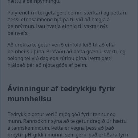
hættu á beinþynningu.
Pólýfenólin í tei geta gert beinin sterkari og þéttari.
Þessi efnasambönd hjálpa til við að hægja á
beinrýrnun. Þau hvetja einnig til vaxtar nýs
beinvefs.
Að drekka te getur verið einföld leið til að efla
beinheilsu þína. Prófaðu að bæta grænu, svörtu og
oolong tei við daglega rútínu þína. Þetta gæti
hjálpað þér að njóta góðs af þeim.
Ávinningur af tedrykkju fyrir
munnheilsu
Tedrykkja getur verið mjög góð fyrir tennur og
munn. Rannsóknir sýna að te getur dregið úr hættu
á tannskemmdum. Þetta er vegna þess að það
breytir pH-gildi í munni, sem gerir það erfiðara fyrir