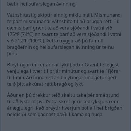
bætir heilsufarslegan ávinning.
Vatnshitastig skiptir einnig miklu máli. Mismunandi
te þarf mismunandi vatnshita til að brugga rétt. Til
dæmis þarf grænt te að vera sjóðandi í vatni við
175°F (74°C) en svart te þarf að vera sjóðandi í vatni
við 212°F (100°C). Þetta tryggir að þú fáir öll
bragðefnin og heilsufarslegan ávinning úr teinu
þínu.
Bleytingartími er annar lykilþáttur. Grænt te leggst
venjulega í tvær til þrjár mínútur og svart te í fjórar
til fimm. Að finna réttan bleytingartíma getur gert
teið þitt akkúrat rétt bragð og lykt.
Áður en þú drekkur teið skaltu taka þér smá stund
til að lykta af því. Þetta skref gerir tedrykkjuna enn
ánægjulegri. Það breytir hverjum bolla í heilbrigðan
helgisiði sem gagnast bæði líkama og huga.