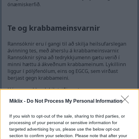
ónæmiskerfið.
Te og krabbameinsvarnir
Rannsóknir eru í gangi til að skilja heilsufarslegan
ávinning tes, með áherslu á krabbameinsvarnir.
Rannsóknir sýna að tedrykkjumenn gætu verið í
minni hættu á ákveðnum krabbameinum. Lykillinn
liggur í pólýfenólum, eins og EGCG, sem virðast
berjast gegn krabbameini.
Hér eru nokkur lykilatriði um te og
krabbameinsvarnir:
Miklix -
Do Not Process My Personal Information
Þeir sem drekka te sýna oft lægri tíðni
ákveðinna krabbameina samanborið við þá
If you wish to opt-out of the sale, sharing to third parties, or
sem ekki drekka.
processing of your personal or sensitive information for
Langtímaneysla á grænu tei sem inniheldur
targeted advertising by us, please use the below opt-out
mikið magn af EGCG hefur verið tengd fækkun
section to confirm your selection. Please note that after your