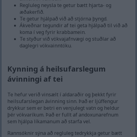
Regluleg neysla te getur bætt hjarta- og
æðakerfið.
Te getur hjálpað við að stjórna þyngd.
Ákveðnar tegundir af tei geta hjálpað til við að
koma í veg fyrir krabbamein.
Te styður við vökvajafnvægi og stuðlar að
daglegri vökvainntöku.
Kynning á heilsufarslegum
ávinningi af tei
Te hefur verið vinsælt í aldaraðir og þekkt fyrir
heilsufarslegan ávinning sinn. Það er ljúffengur
drykkur sem er betri en venjulegt vatn og heldur
þér vökvaríkum. Það er fullt af andoxunarefnum
sem hjálpa líkamanum að starfa vel.
Rannsóknir sýna að regluleg tedrykkja getur bætt