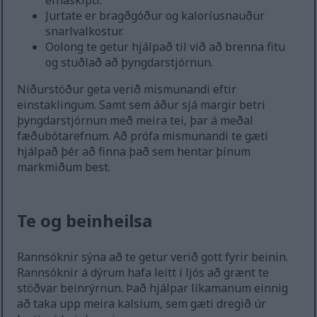
efnaskipti.
Jurtate er bragðgóður og kaloríusnauður
snarlvalkostur.
Oolong te getur hjálpað til við að brenna fitu
og stuðlað að þyngdarstjórnun.
Niðurstöður geta verið mismunandi eftir
einstaklingum. Samt sem áður sjá margir betri
þyngdarstjórnun með meira tei, þar á meðal
fæðubótarefnum. Að prófa mismunandi te gæti
hjálpað þér að finna það sem hentar þínum
markmiðum best.
Te og beinheilsa
Rannsóknir sýna að te getur verið gott fyrir beinin.
Rannsóknir á dýrum hafa leitt í ljós að grænt te
stöðvar beinrýrnun. Það hjálpar líkamanum einnig
að taka upp meira kalsíum, sem gæti dregið úr