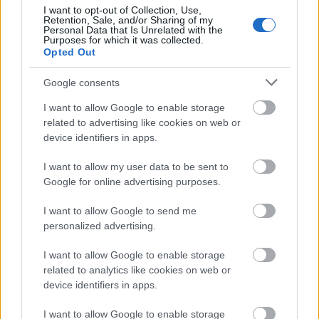
I want to opt-out of Collection, Use,
Kamillete getur hjálpað til við að lina
Retention, Sale, and/or Sharing of my
Personal Data that Is Unrelated with the
magakrampa og óþægindi.
Purposes for which it was collected.
Engiferte er oft mælt með vegna
Opted Out
ógleðistillandi áhrifa þess.
Piparmyntute getur dregið úr
Google consents
meltingarverkjum og örvað gallflæði.
I want to allow Google to enable storage
related to advertising like cookies on web or
device identifiers in apps.
I want to allow my user data to be sent to
Google for online advertising purposes.
I want to allow Google to send me
personalized advertising.
I want to allow Google to enable storage
related to analytics like cookies on web or
device identifiers in apps.
Gufandi bolli af jurtate með kamillu, myntu og engifer
á tréborði í notalegu eldhúsi.
I want to allow Google to enable storage
Smelltu eða pikkaðu á myndina til að fá frekari