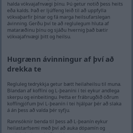
halda vökvajafnvægi þínu. Þú getur notið þess heits
eða kalds. Það er ljúffeng leið til að uppfylla
vökvaþarfir þínar og fá marga heilsufarslegan
ávinning. Gerðu því te að reglulegum hluta af
mataræðinu þínu og sjáðu hvernig það bætir
vökvajafnvægi þitt og heilsu.
Hugrænn ávinningur af því að
drekka te
Regluleg tedrykkja getur bætt heilaheilsu til muna.
Blandan af koffíni og L-þeaníni í tei eykur andlega
skerpu og einbeitingu. Þetta er frábrugðið öðrum
koffíngjöfum því L-þeanín í tei hjálpar þér að slaka
á án þess að valda þér syfju.
Rannsóknir benda til þess að L-þeanín eykur
heilastarfsemi með því að auka dópamín og