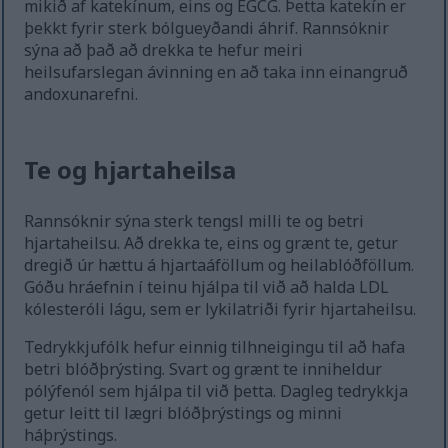
mikið af katekínum, eins og EGCG. Þetta katekín er
þekkt fyrir sterk bólgueyðandi áhrif. Rannsóknir
sýna að það að drekka te hefur meiri
heilsufarslegan ávinning en að taka inn einangruð
andoxunarefni.
Te og hjartaheilsa
Rannsóknir sýna sterk tengsl milli te og betri
hjartaheilsu. Að drekka te, eins og grænt te, getur
dregið úr hættu á hjartaáföllum og heilablóðföllum.
Góðu hráefnin í teinu hjálpa til við að halda LDL
kólesteróli lágu, sem er lykilatriði fyrir hjartaheilsu.
Tedrykkjufólk hefur einnig tilhneigingu til að hafa
betri blóðþrýsting. Svart og grænt te inniheldur
pólýfenól sem hjálpa til við þetta. Dagleg tedrykkja
getur leitt til lægri blóðþrýstings og minni
háþrýstings.