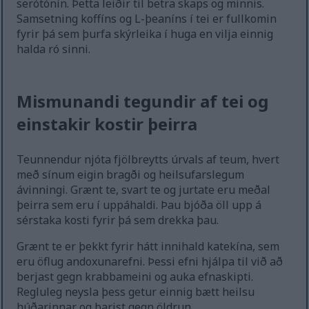
serótónín. Þetta leiðir til betra skaps og minnis.
Samsetning koffíns og L-þeaníns í tei er fullkomin
fyrir þá sem þurfa skýrleika í huga en vilja einnig
halda ró sinni.
Mismunandi tegundir af tei og
einstakir kostir þeirra
Teunnendur njóta fjölbreytts úrvals af teum, hvert
með sínum eigin bragði og heilsufarslegum
ávinningi. Grænt te, svart te og jurtate eru meðal
þeirra sem eru í uppáhaldi. Þau bjóða öll upp á
sérstaka kosti fyrir þá sem drekka þau.
Grænt te er þekkt fyrir hátt innihald katekína, sem
eru öflug andoxunarefni. Þessi efni hjálpa til við að
berjast gegn krabbameini og auka efnaskipti.
Regluleg neysla þess getur einnig bætt heilsu
húðarinnar og barist gegn öldrun.