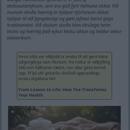
andoxunarefnum, sem eru góð fyrir heilsuna okkar. Við
munum skoða hvernig te hjálpar hjörtunum okkar,
hjálpar til við þyngdartap og gæti jafnvel barist gegn
krabbameini. Við skulum skoða hinn ótrúlega heim
tesins og hvernig það eykur heilsu okkar og heldur okkur
vökvaríkum.
Þessi síða var vélþýdd úr ensku til að gera hana
aðgengilega sem flestum. Því miður er vélþýðing
ekki enn fullkomin tækni, svo villur geta komið
upp. Ef þú vilt geturðu skoðað upprunalegu
ensku útgáfuna hér:
From Leaves to Life: How Tea Transforms
Your Health