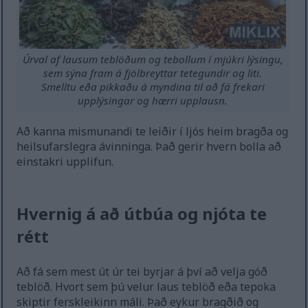
Úrval af lausum teblöðum og tebollum í mjúkri lýsingu,
sem sýna fram á fjölbreyttar tetegundir og liti.
Smelltu eða pikkaðu á myndina til að fá frekari
upplýsingar og hærri upplausn.
Að kanna mismunandi te leiðir í ljós heim bragða og
heilsufarslegra ávinninga. Það gerir hvern bolla að
einstakri upplifun.
Hvernig á að útbúa og njóta te
rétt
Að fá sem mest út úr tei byrjar á því að velja góð
teblöð. Hvort sem þú velur laus teblöð eða tepoka
skiptir ferskleikinn máli. Það eykur bragðið og