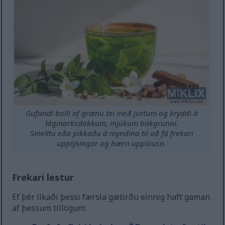
Gufandi bolli af grænu tei með jurtum og kryddi á
lágmarksdökkum, mjúkum bakgrunni.
Smelltu eða pikkaðu á myndina til að fá frekari
upplýsingar og hærri upplausn.
Frekari lestur
Ef þér líkaði þessi færsla gætirðu einnig haft gaman
af þessum tillögum: