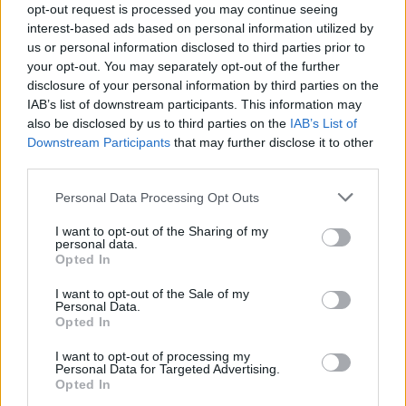
ýmissa krabbameina.
opt-out request is processed you may continue seeing
Matarvenjur og lífsstílsþættir tedrykkjumanna
interest-based ads based on personal information utilized by
us or personal information disclosed to third parties prior to
veita innsýn í almenna heilsu þeirra og styðja
your opt-out. You may separately opt-out of the further
enn frekar tengslin milli teneyslu og
disclosure of your personal information by third parties on the
krabbameinsvarna.
IAB’s list of downstream participants. This information may
also be disclosed by us to third parties on the
IAB’s List of
Downstream Participants
that may further disclose it to other
Hlutverk te í meltingarheilsu
third parties.
Please note that this website/app uses one or more Google
Personal Data Processing Opt Outs
Te er frábært fyrir meltingarheilsu. Það er róandi
services and may gather and store information including but
lækning við mörgum meltingarvandamálum. Jurtate
not limited to your visit or usage behaviour. You may click to
I want to opt-out of the Sharing of my
eins og kamilla og engifer eru mjög gagnleg. Þau róa
personal data.
grant or deny consent to Google and its third-party tags to
Opted In
magann og geta hjálpað við uppþembu, loftmyndun
use your data for below specified purposes in below Google
og ógleði.
consent section.
I want to opt-out of the Sale of my
Personal Data.
Fólk drekkur oft te til að hjálpa meltingarkerfinu.
Opted In
Rannsóknir sýna að sum te geta hjálpað
I want to opt-out of processing my
meltingunni og auðveldað upptöku næringarefna.
Personal Data for Targeted Advertising.
Regluleg drykkja þessara tea getur haldið þörmum
Opted In
heilbrigðum og bætt meltinguna.