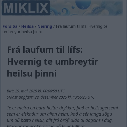
Forsíða
/
Heilsa
/
Næring
/ Frá laufum til lífs: Hvernig te
umbreytir heilsu þinni
Frá laufum til lífs:
Hvernig te umbreytir
heilsu þinni
Birt: 29. maí 2025 kl. 00:08:58 UTC
Síðast uppfært: 28. desember 2025 kl. 13:56:25 UTC
Te er meira en bara heitur drykkur; það er heilsugersemi
sem er elskaður um allan heim. Það á sér langa sögu
um að bæta heilsu, allt frá örófi alda til dagsins í dag.
Margar rannsóknir sýna að te er fullt af