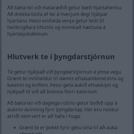
Að bæta tei við mataræðið getur bætt hjartaheilsu.
Að drekka bolla af tei á hverjum degi hjálpar
hjartanu. Þessi einfalda venja getur leitt til
heilbrigðara lífsstíls og minnkað hættuna á
hjartasjúkdómum.
Hlutverk te í þyngdarstjórnun
Te getur hjálpað við þyngdarstjórnun á ýmsa vegu.
Grænt te inniheldur til dæmis efnasambönd eins og
katekín og koffein. Þessi geta aukið efnaskipti og
hjálpað til við að brenna fleiri kaloríum.
Að bæta tei við daglega rútínu getur boðið upp á
aukinn ávinning fyrir þyngdartap. Hér eru nokkur
atriði sem vert er að hafa í huga:
Grænt te er þekkt fyrir getu sína til að auka