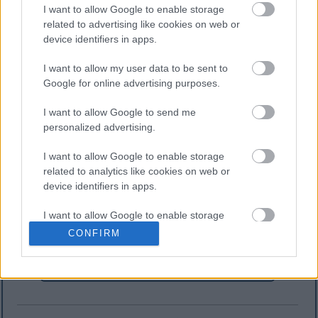
I want to allow Google to enable storage
related to advertising like cookies on web or
device identifiers in apps.
I want to allow my user data to be sent to
Google for online advertising purposes.
О аутору
I want to allow Google to send me
Миккел Цхристенсен
personalized advertising.
Миккел је креатор и власник миклик.цом. Има
преко 20 година искуства као
I want to allow Google to enable storage
професионални компјутерски програмер/
related to analytics like cookies on web or
програмер софтвера и тренутно је запослен
device identifiers in apps.
са пуним радним временом у великој
европској ИТ корпорацији. Када не пише
блог, своје слободно време проводи на
I want to allow Google to enable storage
широком спектру интересовања, хобија и
related to functionality of the website or app.
CONFIRM
активности, што се у извесној мери може
одразити на разноврсност тема обрађених
I want to allow Google to enable storage
на овој веб страници.
related to personalization.
I want to allow Google to enable storage