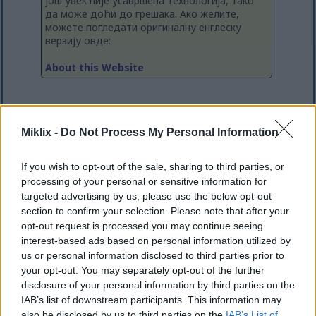
још увек није усавршена технологија, тако
да може доћи до грешака. Ако желите,
можете погледати оригиналну енглеску
верзију овде:
About this Website
Назив веб сајта је комбинација мог имена и
термина "LIX", што је стандардизовани тест за
Miklix -
Do Not Process My Personal Information
читљивост текста, па се чинило прикладним за
блог. Никакве тврдње о стварној читљивости
If you wish to opt-out of the sale, sharing to third parties, or
било чега овде не правим, иако ;-)
processing of your personal or sensitive information for
targeted advertising by us, please use the below opt-out
Веб сајт је покренут око 2015. године као блог и
section to confirm your selection. Please note that after your
место где могу да чувам и објављујем своје
opt-out request is processed you may continue seeing
мање пројекте на једној страници без бриге и
interest-based ads based on personal information utilized by
трошкова постављања посебног сајта за сваки од
us or personal information disclosed to third parties prior to
њих. Прошао је кроз неколико ревизија и
your opt-out. You may separately opt-out of the further
редизајна - а чак је био и ван мреже на доста
disclosure of your personal information by third parties on the
дуго због велике отказа хардвера на
IAB’s list of downstream participants. This information may
изнајмљеном серверу на коме ради у веома
also be disclosed by us to third parties on the
IAB’s List of