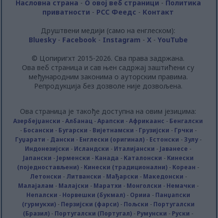
related to security, including authentication
Насловна страна
-
О овој веб страници
-
Политика
functionality and fraud prevention, and other
приватности
-
РСС Феедс
-
Контакт
user protection.
Друштвени медији (само на енглеском):
Bluesky
-
Facebook
-
Instagram
-
X
-
YouTube
© Цопиригхт 2015-2026. Сва права задржана.
Ова веб страница и сав њен садржај заштићени су
међународним законима о ауторским правима.
Репродукција без дозволе није дозвољена.
Ова страница је такође доступна на овим језицима:
Азербејџански
-
Албанац
-
Арапски
-
Африкаанс
-
Бенгалски
-
Босански
-
Бугарски
-
Вијетнамски
-
Грузијски
-
Грчки
-
Гуџарати
-
Дански
-
Енглески (оригинал)
-
Естонски
-
Зулу
-
Индонезијски
-
Исландски
-
Италијански
-
Јаванесе
-
Јапански
-
Јерменски
-
Канада
-
Каталонски
-
Кинески
(поједностављени)
-
Кинески (традиционални)
-
Кореан
-
Летонски
-
Литвански
-
Мађарски
-
Македонски
-
Малајалам
-
Малајски
-
Маратхи
-
Монголски
-
Немачки
-
Непалски
-
Норвешки (букмал)
-
Орииа
-
Панџапски
(гурмукхи)
-
Перзијски (фарси)
-
Пољски
-
Португалски
(Бразил)
-
Португалски (Португал)
-
Румунски
-
Руски
-