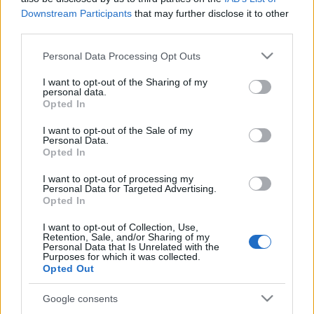
неповољном тренутку, када једноставно нисам
Downstream Participants
that may further disclose it to other
имао времена да га покренем на новом серверу.
third parties.
Тренутна верзија је постала активна у јануару
Please note that this website/app uses one or more Google
Personal Data Processing Opt Outs
2025. након што сам одлучио да потпуно
services and may gather and store information including but
прерадим сајт пре него што га покренем на
not limited to your visit or usage behaviour. You may click to
I want to opt-out of the Sharing of my
personal data.
новом серверу. Раде на прилично стандардном
grant or deny consent to Google and its third-party tags to
Opted In
LEMP стеку и користи Cloudflare као прокси.
use your data for below specified purposes in below Google
consent section.
I want to opt-out of the Sale of my
Интересују ме разне теме и како време
Personal Data.
Opted In
дозвољава, волим да истражујем и пишем о
свима њима, па не бисте требали да очекујете
I want to opt-out of processing my
једну тему кроз цео сајт ;-) Такође се надам да ћу
Personal Data for Targeted Advertising.
имати садржај других писаца за још већу
Opted In
разноликост, тако да никад не знате шта би
I want to opt-out of Collection, Use,
могло да се појави овде ;-)
Retention, Sale, and/or Sharing of my
Personal Data that Is Unrelated with the
Purposes for which it was collected.
Opted Out
Google consents