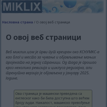
Насловна страна
/ О овој веб страници
О овој веб страници
Веб миклиx.цом је први пут креиран око КСНУМКС-а
као блог и место за чување и објављивање мањих
пројеката на једној страници. Од тада је прошао
кроз неколико ревизија и циклуса редизајна, али
тренутна верзија је објављена у јануару 2025.
године.
Ова страница је машински преведена са
енглеског како би била доступна што већем
броју људи. Нажалост, машинско превођење