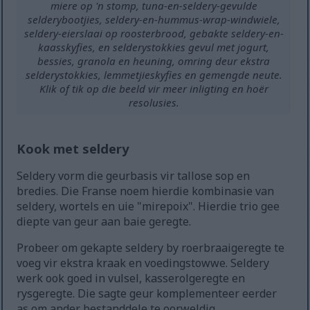
miere op 'n stomp, tuna-en-seldery-gevulde
selderybootjies, seldery-en-hummus-wrap-windwiele,
seldery-eierslaai op roosterbrood, gebakte seldery-en-
kaasskyfies, en selderystokkies gevul met jogurt,
bessies, granola en heuning, omring deur ekstra
selderystokkies, lemmetjieskyfies en gemengde neute.
Klik of tik op die beeld vir meer inligting en hoër
resolusies.
Kook met seldery
Seldery vorm die geurbasis vir tallose sop en
bredies. Die Franse noem hierdie kombinasie van
seldery, wortels en uie "mirepoix". Hierdie trio gee
diepte van geur aan baie geregte.
Probeer om gekapte seldery by roerbraaigeregte te
voeg vir ekstra kraak en voedingstowwe. Seldery
werk ook goed in vulsel, kasserolgeregte en
rysgeregte. Die sagte geur komplementeer eerder
as om ander bestanddele te oorweldig.