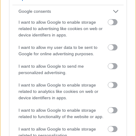
inflammatoriese verbindings in seldery kan help om
swelling en ongemak te verminder. Hoewel meer
Google consents
navorsing nodig is, toon vroeë studies belofte.
I want to allow Google to enable storage
Seldery bevat ook vitamien K, wat 'n rol speel in
related to advertising like cookies on web or
beengesondheid. Voldoende vitamien K-inname kan
device identifiers in apps.
help beskerm teen osteoporose. Dit maak seldery
voordelig vir die handhawing van sterk bene soos jy
I want to allow my user data to be sent to
ouer word.
Google for online advertising purposes.
I want to allow Google to send me
Antioksidante in seldery
personalized advertising.
Benewens luteolin bevat seldery talle ander
I want to allow Google to enable storage
antioksidante. Dit sluit in vitamien C, beta-karoteen
related to analytics like cookies on web or
en flavonoïede. Saam werk hierdie verbindings om
device identifiers in apps.
skadelike vrye radikale in jou liggaam te
neutraliseer.
I want to allow Google to enable storage
related to functionality of the website or app.
Die blare van seldery bevat hoër konsentrasies
antioksidante as die stingels. Baie mense gooi
I want to allow Google to enable storage
selderyblare weg, maar hulle is eintlik die deel met
related to personalization.