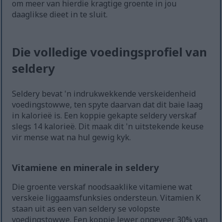
om meer van hierdie kragtige groente in jou
daaglikse dieet in te sluit.
Die volledige voedingsprofiel van
seldery
Seldery bevat 'n indrukwekkende verskeidenheid
voedingstowwe, ten spyte daarvan dat dit baie laag
in kalorieë is. Een koppie gekapte seldery verskaf
slegs 14 kalorieë. Dit maak dit 'n uitstekende keuse
vir mense wat na hul gewig kyk.
Vitamiene en minerale in seldery
Die groente verskaf noodsaaklike vitamiene wat
verskeie liggaamsfunksies ondersteun. Vitamien K
staan uit as een van seldery se volopste
voedingstowwe. Een koppie lewer ongeveer 30% van