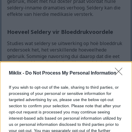
gebruik, moet met hul dokter praat voordat hulle
seldery-inname dramaties verhoog. Seldery kan die
effekte van hierdie medikasie versterk.
Hoeveel Seldery vir Bloeddrukvoordele
Studies wat seldery se uitwerking op hoë bloeddruk
ondersoek het, het verskillende hoeveelhede
gebruik. Sommige navorsing dui daarop dat die eet
van vier selderystingels daagliks voordele kan
inhou. Individuele behoeftes verskil egter
Miklix -
Do Not Process My Personal Information
aansienlik.
Jy hoef nie groot hoeveelhede te eet om
If you wish to opt-out of the sale, sharing to third parties, or
gesondheidsvoordele te geniet nie. Selfs matige
processing of your personal or sensitive information for
seldery-inname as deel van 'n gebalanseerde dieet
targeted advertising by us, please use the below opt-out
kan bydra tot beter hartgesondheid.
section to confirm your selection. Please note that after your
opt-out request is processed you may continue seeing
Konsekwentheid is belangriker as hoeveelheid.
interest-based ads based on personal information utilized by
us or personal information disclosed to third parties prior to
your opt-out. You may separately opt-out of the further