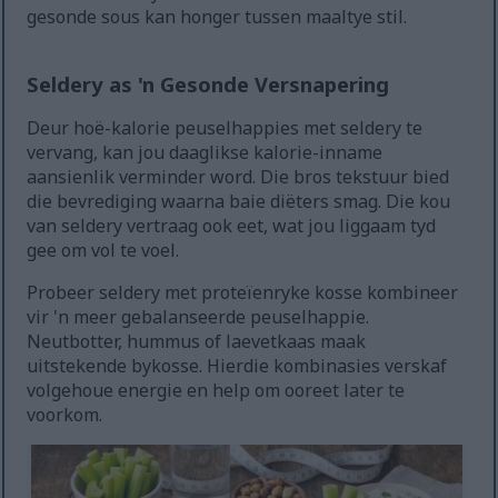
gesonde sous kan honger tussen maaltye stil.
Seldery as 'n Gesonde Versnapering
Deur hoë-kalorie peuselhappies met seldery te
vervang, kan jou daaglikse kalorie-inname
aansienlik verminder word. Die bros tekstuur bied
die bevrediging waarna baie diëters smag. Die kou
van seldery vertraag ook eet, wat jou liggaam tyd
gee om vol te voel.
Probeer seldery met proteïenryke kosse kombineer
vir 'n meer gebalanseerde peuselhappie.
Neutbotter, hummus of laevetkaas maak
uitstekende bykosse. Hierdie kombinasies verskaf
volgehoue energie en help om ooreet later te
voorkom.