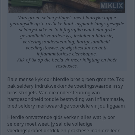
Vars groen selderystingels met blaarryke toppe
gerangskik op 'n rustieke hout snyplank langs gesnyde
selderystukke en 'n infografika wat belangrike
gesondheidsvoordele lys, insluitend hidrasie,
verteringsondersteuning, hartgesondheid,
voedingstowwe, gewigsbestuur en anti-
inflammatoriese eienskappe.
Klik of tik op die beeld vir meer inligting en hoër
resolusies.
Baie mense kyk oor hierdie bros groen groente. Tog
pak seldery indrukwekkende voedingswaarde in sy
bros stingels. Van die ondersteuning van
hartgesondheid tot die bestryding van inflammasie,
bied seldery merkwaardige voordele vir jou liggaam.
Hierdie omvattende gids verken alles wat jy oor
seldery moet weet. Jy sal die volledige
voedingsprofiel ontdek en praktiese maniere leer