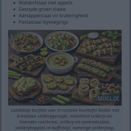
Waldorfslaai met appels
Gesnyde groen slaaie
Aartappelslaai vir krakerigheid
Pastaslaai-byvoegings
Landskap-kosfoto van 'n rustieke houttafel bedek met
kreatiewe selderygeregte, insluitend seldery-en-
hoender-roerbraai, seldery-en-avokadoslaai,
selderyhappies in buffelstyl, romerige selderysop,