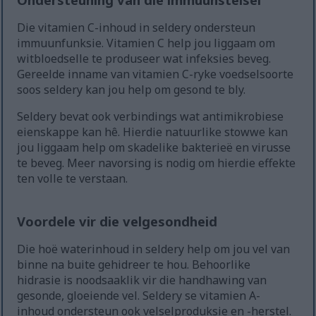
Die vitamien C-inhoud in seldery ondersteun
immuunfunksie. Vitamien C help jou liggaam om
witbloedselle te produseer wat infeksies beveg.
Gereelde inname van vitamien C-ryke voedselsoorte
soos seldery kan jou help om gesond te bly.
Seldery bevat ook verbindings wat antimikrobiese
eienskappe kan hê. Hierdie natuurlike stowwe kan
jou liggaam help om skadelike bakterieë en virusse
te beveg. Meer navorsing is nodig om hierdie effekte
ten volle te verstaan.
Voordele vir die velgesondheid
Die hoë waterinhoud in seldery help om jou vel van
binne na buite gehidreer te hou. Behoorlike
hidrasie is noodsaaklik vir die handhawing van
gesonde, gloeiende vel. Seldery se vitamien A-
inhoud ondersteun ook velselproduksie en -herstel.