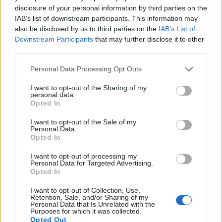
Anti-inflammatoriese
disclosure of your personal information by third parties on the
eienskappe van seldery
IAB’s list of downstream participants. This information may
also be disclosed by us to third parties on the
IAB’s List of
Downstream Participants
that may further disclose it to other
Chroniese inflammasie dra by tot baie
third parties.
gesondheidsprobleme. Seldery bevat verskeie
Please note that this website/app uses one or more Google
verbindings met anti-inflammatoriese effekte.
Personal Data Processing Opt Outs
services and may gather and store information including but
Hierdie antioksidante help om jou selle te beskerm
not limited to your visit or usage behaviour. You may click to
I want to opt-out of the Sharing of my
teen skade wat deur inflammasie veroorsaak word.
personal data.
grant or deny consent to Google and its third-party tags to
Opted In
Luteolien is 'n kragtige antioksidant wat in seldery
use your data for below specified purposes in below Google
consent section.
voorkom. Studies dui daarop dat luteolien kan help
I want to opt-out of the Sale of my
Personal Data.
om inflammasie in die brein te verminder. Dit kan
Opted In
moontlik kognitiewe gesondheid ondersteun en
teen neurodegeneratiewe siektes beskerm.
I want to opt-out of processing my
Personal Data for Targeted Advertising.
Opted In
Seldery en Gewrigsgesondheid
I want to opt-out of Collection, Use,
Retention, Sale, and/or Sharing of my
Sommige mense gebruik seldery om gewrigspyn en
Personal Data that Is Unrelated with the
Purposes for which it was collected.
artritis simptome te help bestuur. Die anti-
Opted Out