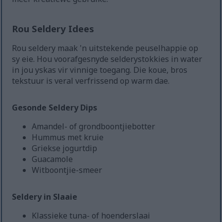
Rou Seldery Idees
Rou seldery maak 'n uitstekende peuselhappie op
sy eie. Hou voorafgesnyde selderystokkies in water
in jou yskas vir vinnige toegang. Die koue, bros
tekstuur is veral verfrissend op warm dae.
Gesonde Seldery Dips
Amandel- of grondboontjiebotter
Hummus met kruie
Griekse jogurtdip
Guacamole
Witboontjie-smeer
Seldery in Slaaie
Klassieke tuna- of hoenderslaai