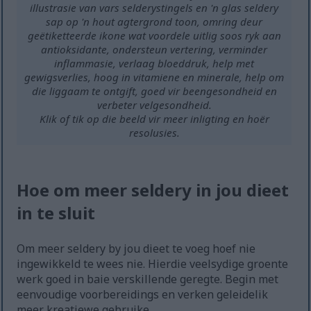
illustrasie van vars selderystingels en 'n glas seldery
sap op 'n hout agtergrond toon, omring deur
geëtiketteerde ikone wat voordele uitlig soos ryk aan
antioksidante, ondersteun vertering, verminder
inflammasie, verlaag bloeddruk, help met
gewigsverlies, hoog in vitamiene en minerale, help om
die liggaam te ontgift, goed vir beengesondheid en
verbeter velgesondheid.
Klik of tik op die beeld vir meer inligting en hoër
resolusies.
Hoe om meer seldery in jou dieet
in te sluit
Om meer seldery by jou dieet te voeg hoef nie
ingewikkeld te wees nie. Hierdie veelsydige groente
werk goed in baie verskillende geregte. Begin met
eenvoudige voorbereidings en verken geleidelik
meer kreatiewe gebruike.