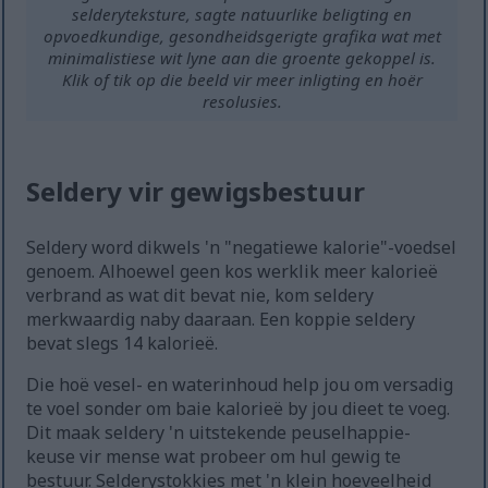
selderyteksture, sagte natuurlike beligting en
opvoedkundige, gesondheidsgerigte grafika wat met
minimalistiese wit lyne aan die groente gekoppel is.
Klik of tik op die beeld vir meer inligting en hoër
resolusies.
Seldery vir gewigsbestuur
Seldery word dikwels 'n "negatiewe kalorie"-voedsel
genoem. Alhoewel geen kos werklik meer kalorieë
verbrand as wat dit bevat nie, kom seldery
merkwaardig naby daaraan. Een koppie seldery
bevat slegs 14 kalorieë.
Die hoë vesel- en waterinhoud help jou om versadig
te voel sonder om baie kalorieë by jou dieet te voeg.
Dit maak seldery 'n uitstekende peuselhappie-
keuse vir mense wat probeer om hul gewig te
bestuur. Selderystokkies met 'n klein hoeveelheid