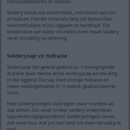
hidrasiebehoeftes te voldoen.
Seldery bevat ook elektroliete, insluitend natrium
en kalium. Hierdie minerale help om behoorlike
vloeistofbalans in jou liggaam te handhaaf. Die
kombinasie van water en elektroliete maak seldery
veral voordelig na oefening.
Selderysap vir hidrasie
Selderysap het gewild geword as 'n bevogtigende
drankie. Baie mense drink selderyysap eerste ding
in die oggend. Die sap bied vinnige hidrasie en
lewer voedingstowwe in 'n maklik geabsorbeerde
vorm.
Heel selderystingels bied egter meer voordele as
sap alleen. Die vesel in heel seldery ondersteun
spysverteringsgesondheid. Selderystingels vereis
ook meer kou, wat jou kan help om meer versadig te
voel.