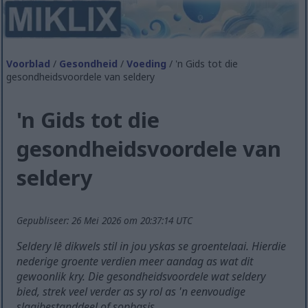
Voorblad
/
Gesondheid
/
Voeding
/ 'n Gids tot die
gesondheidsvoordele van seldery
'n Gids tot die
gesondheidsvoordele van
seldery
Gepubliseer: 26 Mei 2026 om 20:37:14 UTC
Seldery lê dikwels stil in jou yskas se groentelaai. Hierdie
nederige groente verdien meer aandag as wat dit
gewoonlik kry. Die gesondheidsvoordele wat seldery
bied, strek veel verder as sy rol as 'n eenvoudige
slaaibestanddeel of sopbasis.