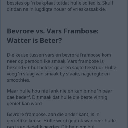
bessies op 'n bakplaat totdat hulle solied is. Skuif
dit dan na 'n lugdigte houer of vrieskassakkie.
Bevrore vs. Vars Frambose:
Watter is Beter?
Die keuse tussen vars en bevrore frambose kom
neer op persoonlike smaak. Vars frambose is
bekend vir hul helder geur en sagte tekstuur. Hulle
voeg 'n vlaag van smaak by slaaie, nageregte en
smoothies.
Maar hulle hou nie lank nie en kan binne 'n paar
dae bederf. Dit maak dat hulle die beste vinnig
geniet kan word.
Bevrore frambose, aan die ander kant, is 'n
gerieflike keuse. Hulle word gepluk wanneer hulle
ryp is en dadelik gevries. Dit help om hul