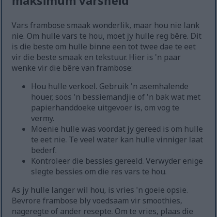
maksimum varsheid
Vars frambose smaak wonderlik, maar hou nie lank
nie. Om hulle vars te hou, moet jy hulle reg bêre. Dit
is die beste om hulle binne een tot twee dae te eet
vir die beste smaak en tekstuur. Hier is 'n paar
wenke vir die bêre van frambose:
Hou hulle verkoel. Gebruik 'n asemhalende
houer, soos 'n bessiemandjie of 'n bak wat met
papierhanddoeke uitgevoer is, om vog te
vermy.
Moenie hulle was voordat jy gereed is om hulle
te eet nie. Te veel water kan hulle vinniger laat
bederf.
Kontroleer die bessies gereeld. Verwyder enige
slegte bessies om die res vars te hou.
As jy hulle langer wil hou, is vries 'n goeie opsie.
Bevrore frambose bly voedsaam vir smoothies,
nageregte of ander resepte. Om te vries, plaas die