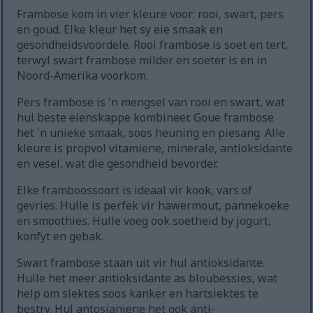
Frambose kom in vier kleure voor: rooi, swart, pers
en goud. Elke kleur het sy eie smaak en
gesondheidsvoordele. Rooi frambose is soet en tert,
terwyl swart frambose milder en soeter is en in
Noord-Amerika voorkom.
Pers frambose is 'n mengsel van rooi en swart, wat
hul beste eienskappe kombineer. Goue frambose
het 'n unieke smaak, soos heuning en piesang. Alle
kleure is propvol vitamiene, minerale, antioksidante
en vesel, wat die gesondheid bevorder.
Elke framboossoort is ideaal vir kook, vars of
gevries. Hulle is perfek vir hawermout, pannekoeke
en smoothies. Hulle voeg ook soetheid by jogurt,
konfyt en gebak.
Swart frambose staan uit vir hul antioksidante.
Hulle het meer antioksidante as bloubessies, wat
help om siektes soos kanker en hartsiektes te
bestry. Hul antosianiene het ook anti-