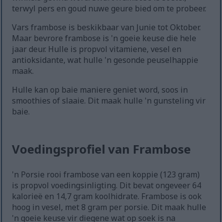
terwyl pers en goud nuwe geure bied om te probeer.
Vars frambose is beskikbaar van Junie tot Oktober.
Maar bevrore frambose is 'n goeie keuse die hele
jaar deur. Hulle is propvol vitamiene, vesel en
antioksidante, wat hulle 'n gesonde peuselhappie
maak.
Hulle kan op baie maniere geniet word, soos in
smoothies of slaaie. Dit maak hulle 'n gunsteling vir
baie.
Voedingsprofiel van Frambose
'n Porsie rooi frambose van een koppie (123 gram)
is propvol voedingsinligting. Dit bevat ongeveer 64
kalorieë en 14,7 gram koolhidrate. Frambose is ook
hoog in vesel, met 8 gram per porsie. Dit maak hulle
'n goeie keuse vir diegene wat op soek is na