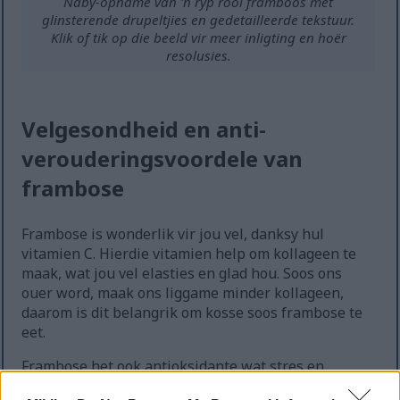
Naby-opname van 'n ryp rooi framboos met
glinsterende drupeltjies en gedetailleerde tekstuur.
Klik of tik op die beeld vir meer inligting en hoër
resolusies.
Velgesondheid en anti-
verouderingsvoordele van
frambose
Frambose is wonderlik vir jou vel, danksy hul
vitamien C. Hierdie vitamien help om kollageen te
maak, wat jou vel elasties en glad hou. Soos ons
ouer word, maak ons liggame minder kollageen,
daarom is dit belangrik om kosse soos frambose te
eet.
Frambose het ook antioksidante wat stres en
inflammasie beveg. Dit help jou vel om jonger en