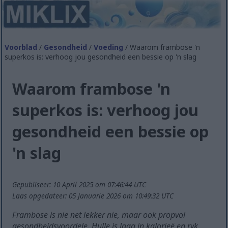
Voorblad
/
Gesondheid
/
Voeding
/ Waarom frambose 'n
superkos is: verhoog jou gesondheid een bessie op 'n slag
Waarom frambose 'n
superkos is: verhoog jou
gesondheid een bessie op
'n slag
Gepubliseer: 10 April 2025 om 07:46:44 UTC
Laas opgedateer: 05 Januarie 2026 om 10:49:32 UTC
Frambose is nie net lekker nie, maar ook propvol
gesondheidsvoordele. Hulle is laag in kalorieë en ryk