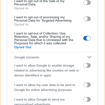
I want to opt-out of the Sale of my
Bedek jou gunsteling jogurt met frambose vir
Personal Data.
'n heerlike ontbyt of peuselhappie.
Opted In
Frambose kan ook hartige geregte beter maak.
I want to opt-out of processing my
Personal Data for Targeted Advertising.
Probeer dit by slaaie voeg vir 'n soet verrassing.
Opted In
Hulle is ook heerlik in nageregte soos terte of
muffins.
I want to opt-out of Collection, Use,
Retention, Sale, and/or Sharing of my
Personal Data that Is Unrelated with the
As jy van kook hou, probeer om konfyte of souse
Purposes for which it was collected.
met frambose te maak. Hierdie tuisgemaakte
Opted Out
lekkernye is perfek op roosterbrood of pannekoeke.
Die opsies vir framboos-happies is eindeloos en pas
Google consents
elke smaak!
I want to allow Google to enable storage
related to advertising like cookies on web or
device identifiers in apps.
Potensiële risiko's van die eet
I want to allow my user data to be sent to
van frambose
Google for online advertising purposes.
Frambose is smaaklik en vol voedingstowwe. Maar
I want to allow Google to send me
personalized advertising.