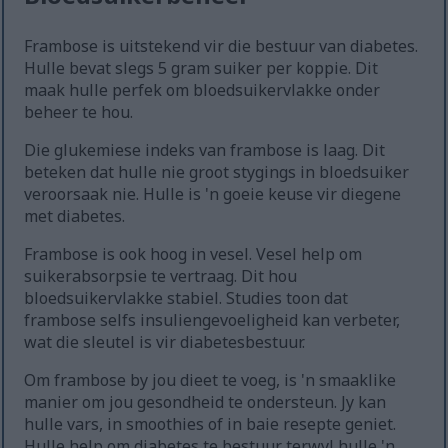
Frambose is uitstekend vir die bestuur van diabetes.
Hulle bevat slegs 5 gram suiker per koppie. Dit
maak hulle perfek om bloedsuikervlakke onder
beheer te hou.
Die glukemiese indeks van frambose is laag. Dit
beteken dat hulle nie groot stygings in bloedsuiker
veroorsaak nie. Hulle is 'n goeie keuse vir diegene
met diabetes.
Frambose is ook hoog in vesel. Vesel help om
suikerabsorpsie te vertraag. Dit hou
bloedsuikervlakke stabiel. Studies toon dat
frambose selfs insuliengevoeligheid kan verbeter,
wat die sleutel is vir diabetesbestuur.
Om frambose by jou dieet te voeg, is 'n smaaklike
manier om jou gesondheid te ondersteun. Jy kan
hulle vars, in smoothies of in baie resepte geniet.
Hulle help om diabetes te bestuur terwyl hulle 'n