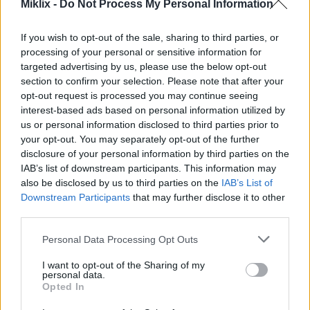
gesonder te lyk. Gereelde eet van frambose kan jou
Miklix -
Do Not Process My Personal Information
vel sterker en meer lewendig maak.
If you wish to opt-out of the sale, sharing to third parties, or
processing of your personal or sensitive information for
Maniere om frambose in jou
targeted advertising by us, please use the below opt-out
section to confirm your selection. Please note that after your
dieet in te sluit
opt-out request is processed you may continue seeing
interest-based ads based on personal information utilized by
us or personal information disclosed to third parties prior to
Dit is maklik en pret om frambose by jou dieet te
your opt-out. You may separately opt-out of the further
voeg. Hierdie kleurvolle bessies kan op baie
disclosure of your personal information by third parties on the
maniere geniet word. Hulle maak enige maaltyd
IAB’s list of downstream participants. This information may
meer opwindend. Vars frambose is wonderlik vir
also be disclosed by us to third parties on the
IAB’s List of
peuselhappies, vol smaak en gesondheidsvoordele.
Downstream Participants
that may further disclose it to other
third parties.
Hier is 'n paar kreatiewe maniere om frambose te
geniet:
Please note that this website/app uses one or more Google
Personal Data Processing Opt Outs
services and may gather and store information including but
Voeg vars frambose by jou oggendgraan of
not limited to your visit or usage behaviour. You may click to
I want to opt-out of the Sharing of my
hawermout vir 'n vrugtige kinkel.
personal data.
grant or deny consent to Google and its third-party tags to
Opted In
Meng dit in smoothies vir 'n verfrissende
use your data for below specified purposes in below Google
drankie vol antioksidante.
consent section.