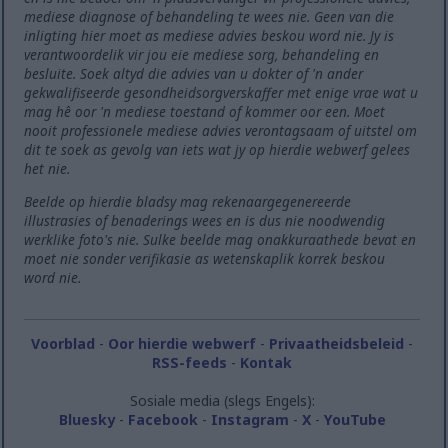
mediese diagnose of behandeling te wees nie. Geen van die
inligting hier moet as mediese advies beskou word nie. Jy is
verantwoordelik vir jou eie mediese sorg, behandeling en
besluite. Soek altyd die advies van u dokter of 'n ander
gekwalifiseerde gesondheidsorgverskaffer met enige vrae wat u
mag hê oor 'n mediese toestand of kommer oor een. Moet
nooit professionele mediese advies verontagsaam of uitstel om
dit te soek as gevolg van iets wat jy op hierdie webwerf gelees
het nie.
Beelde op hierdie bladsy mag rekenaargegenereerde
illustrasies of benaderings wees en is dus nie noodwendig
werklike foto's nie. Sulke beelde mag onakkuraathede bevat en
moet nie sonder verifikasie as wetenskaplik korrek beskou
word nie.
Voorblad
-
Oor hierdie webwerf
-
Privaatheidsbeleid
-
RSS-feeds
-
Kontak
Sosiale media (slegs Engels):
Bluesky
-
Facebook
-
Instagram
-
X
-
YouTube