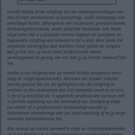
Hierdie bladsy bevat inligting oor die voedingseienskappe van
een of meer voedselitems of aanvullings. Sulke eienskappe kan
wêreldwyd verskil, afhangende van oesseisoen, grondtoestande,
dierewelsynstoestande, ander plaaslike toestande, ens. Maak
altyd seker dat u u plaaslike bronne nagaan vir spesifieke en
bygewerkte inligting wat relevant is tot u area. Baie lande het
amptelike dieetriglyne wat voorkeur moet geniet bo enigiets
wat jy hier lees. Jy moet nooit professionele advies
verontagsaam as gevolg van iets wat jy op hierdie webwerf lees
nie.
Verder is die inligting wat op hierdie bladsy aangebied word
slegs vir inligtingsdoeleindes. Alhoewel die skrywer redelike
moeite gedoen het om die geldigheid van die inligting te
verifieer en die onderwerpe wat hier behandel word na te vors,
is hy of sy moontlik nie 'n opgeleide professionele persoon met
'n formele opleiding oor die onderwerp nie. Raadpleeg altyd
jou dokter of 'n professionele dieetkundige voordat jy
beduidende veranderinge aan jou dieet aanbring of as jy enige
verwante bekommernisse het.
Alle inhoud op hierdie webwerf is slegs vir inligtingsdoeleindes
en is nie bedoel om 'n plaasvervanger vir professionele advies,