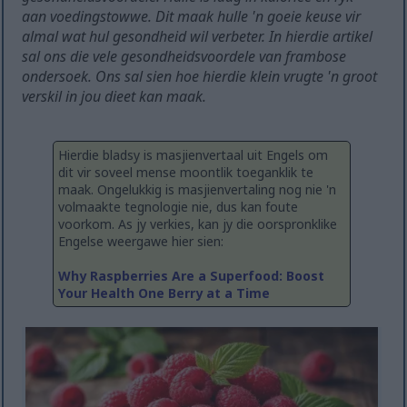
aan voedingstowwe. Dit maak hulle 'n goeie keuse vir
almal wat hul gesondheid wil verbeter. In hierdie artikel
sal ons die vele gesondheidsvoordele van frambose
ondersoek. Ons sal sien hoe hierdie klein vrugte 'n groot
verskil in jou dieet kan maak.
Hierdie bladsy is masjienvertaal uit Engels om
dit vir soveel mense moontlik toeganklik te
maak. Ongelukkig is masjienvertaling nog nie 'n
volmaakte tegnologie nie, dus kan foute
voorkom. As jy verkies, kan jy die oorspronklike
Engelse weergawe hier sien:
Why Raspberries Are a Superfood: Boost
Your Health One Berry at a Time