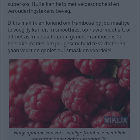
superkos. Hulle kan help met velgesondheid en
verouderingstekens beveg.
Dit is maklik en lonend om frambose by jou maaltye
te voeg. Jy kan dit in smoothies, op hawermout sit, of
dit net as 'n peuselhappie geniet. Frambose is 'n
heerlike manier om jou gesondheid te verbeter. So,
gaan voort en geniet hul smaak en voordele!
Naby-opname van vars, mollige frambose met blink
robynrooi oppervlaktes in sagte lig.