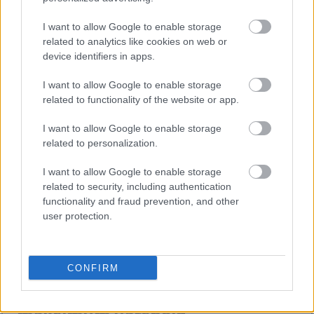
dit is belangrik om die risiko's wat hulle kan inhou,
te ken. Sommige mense het dalk 'n allergie vir
I want to allow Google to enable storage
frambose, wat lei tot ligte of ernstige reaksies.
related to analytics like cookies on web or
Simptome kan wissel van jeukerige vel tot
device identifiers in apps.
maagprobleme.
I want to allow Google to enable storage
Dit is ook belangrik om te dink aan
related to functionality of the website or app.
voedselveiligheid met frambose. As dit nie reg
gewas word nie, kan hulle skadelike bakterieë dra.
I want to allow Google to enable storage
Dit sluit in E. coli of Salmonella. Om veilig te bly, was
related to personalization.
frambose goed onder koue water en droog dit af met
'n skoon handdoek.
I want to allow Google to enable storage
related to security, including authentication
Kortliks, frambose is goed vir jou, maar wees
functionality and fraud prevention, and other
versigtig. Dit is noodsaaklik om te weet oor allergieë
user protection.
en voedselveiligheid. Deur hulle behoorlik te was,
kan jy voedselgedraagde siektes vermy.
CONFIRM
Hoe om frambose te bêre vir