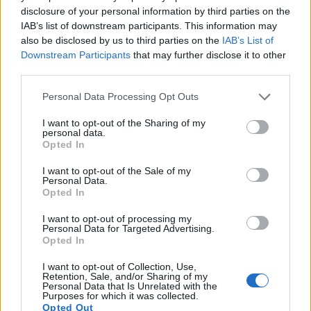
систем. Улога метил сулфонил метана у
disclosure of your personal information by third parties on the
имунитету добија све већу пажњу. Познат је по
IAB’s list of downstream participants. This information may
томе што помаже у контроли упале, што је
also be disclosed by us to third parties on the
IAB’s List of
неопходно када се суочавамо са стресним
Downstream Participants
that may further disclose it to other
third parties.
факторима из околине и патогенима.
Please note that this website/app uses one or more Google
Додавање МСМ-а у вашу дневну рутину може
Personal Data Processing Opt Outs
services and may gather and store information including but
побољшати здравље и имунитет. За оне који су
not limited to your visit or usage behaviour. You may click to
I want to opt-out of the Sharing of my
фокусирани на здравље имунитета, МСМ је
personal data.
grant or deny consent to Google and its third-party tags to
вредан додатак. Може бити кључни део плана за
Opted In
use your data for below specified purposes in below Google
добробит.
consent section.
I want to opt-out of the Sale of my
Personal Data.
Opted In
Утицај МСМ-а на здравље коже
I want to opt-out of processing my
Personal Data for Targeted Advertising.
Opted In
Метил сулфонил метан (МСМ) је
револуционарни састојак у нези коже,
I want to opt-out of Collection, Use,
пружајући и козметичке и дерматолошке
Retention, Sale, and/or Sharing of my
Personal Data that Is Unrelated with the
предности. Познат је по својој способности да
Purposes for which it was collected.
јача кератин, кључни протеин у кожи, коси и
Opted Out