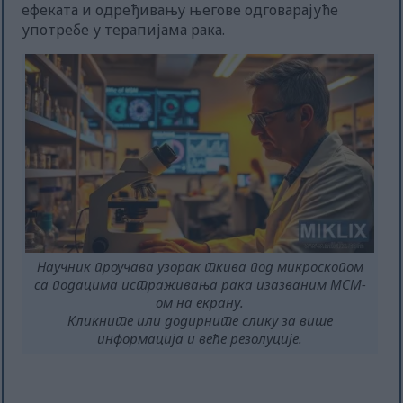
ефеката и одређивању његове одговарајуће
употребе у терапијама рака.
Научник проучава узорак ткива под микроскопом
са подацима истраживања рака изазваним МСМ-
ом на екрану.
Кликните или додирните слику за више
информација и веће резолуције.