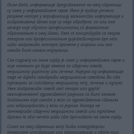
Осим тога, информације представљене на овој страници
су само у информативне сврхе. Иако је аутор уложио
разумне напоре у верификацију ваљаности информација и
истраживање тема које су овде обрађене, он или она
можда није обучени професионалац са формалним
образовањем о овој теми. Увек се консултујте са својим
лекаром или професионалним дијететичаром пре него
што направите значајне промене у исхрани или ако
имате било каквих недоумица.
Сав садржај на овом сајту је само у информативне сврхе и
није намењен да буде замена за стручни савет,
медицинску дијагнозу или лечење. Ниједна од информација
овде не треба сматрати медицинским саветом. Ви сте
одговорни за сопствену медицинску негу, лечење и одлуке.
Увек потражите савет свог лекара или другог
квалификованог здравственог радника са било каквим
питањима која имате у вези са здравственим стањем
или забринутости у вези са једним. Никада не
занемарите стручни медицински савет или одлагање
тражи га због нечега што сте прочитали на овом сајту.
Слике на овој страници могу бити компјутерски
генерисане илустрације или апроксимације и стога нису