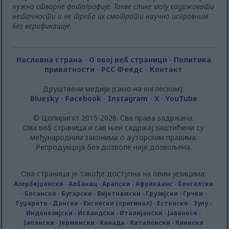
нужно стварне фотографије. Такве слике могу садржавати
нетачности и не треба их сматрати научно исправним
без верификације.
Насловна страна
-
О овој веб страници
-
Политика
приватности
-
РСС Феедс
-
Контакт
Друштвени медији (само на енглеском):
Bluesky
-
Facebook
-
Instagram
-
X
-
YouTube
© Цопиригхт 2015-2026. Сва права задржана.
Ова веб страница и сав њен садржај заштићени су
међународним законима о ауторским правима.
Репродукција без дозволе није дозвољена.
Ова страница је такође доступна на овим језицима:
Азербејџански
-
Албанац
-
Арапски
-
Африкаанс
-
Бенгалски
-
Босански
-
Бугарски
-
Вијетнамски
-
Грузијски
-
Грчки
-
Гуџарати
-
Дански
-
Енглески (оригинал)
-
Естонски
-
Зулу
-
Индонезијски
-
Исландски
-
Италијански
-
Јаванесе
-
Јапански
-
Јерменски
-
Канада
-
Каталонски
-
Кинески