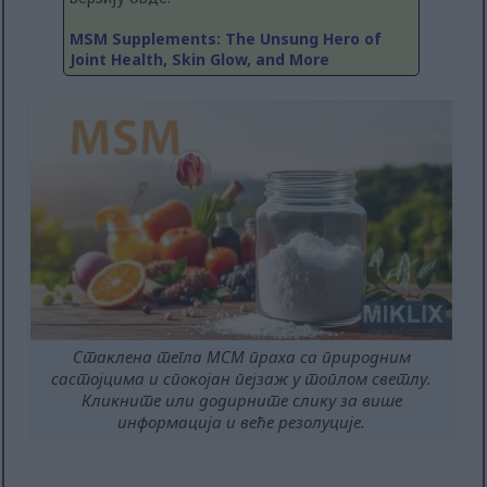
MSM Supplements: The Unsung Hero of
Joint Health, Skin Glow, and More
Стаклена тегла МСМ праха са природним
састојцима и спокојан пејзаж у топлом светлу.
Кликните или додирните слику за више
информација и веће резолуције.