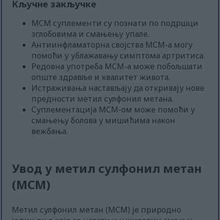
Кључне закључке
МСМ суплементи су познати по подршци
зглобовима и смањењу упале.
Антиинфламаторна својства МСМ-а могу
помоћи у ублажавању симптома артритиса.
Редовна употреба МСМ-а може побољшати
опште здравље и квалитет живота.
Истраживања настављају да откривају нове
предности метил сулфонил метана.
Суплементација МСМ-ом може помоћи у
смањењу болова у мишићима након
вежбања.
Увод у метил сулфонил метан
(МСМ)
Метил сулфонил метан (МСМ) је природно