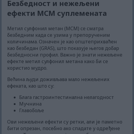
Безбедност и нежељени
ефекти МСМ суплемената
Метил сулфонил метан (МСМ) се сматра
безбедним када се узима у препорученим
количинама. Означен је као општеприхваћен
као безбедан (GRAS), што показује његов добар
безбедносни профил. Важно је знати нежељене
ефекте метил сулфонил метана како би се
користио мудро.
Већина људи доживљава мало нежељених
ефеката, као што су:
Блага гастроинтестинална нелагодност
Мучнина
Главобоље
Ови нежељени ефекти су ретки, али је паметно
бити опрезан, посебно ако спадате у одређене