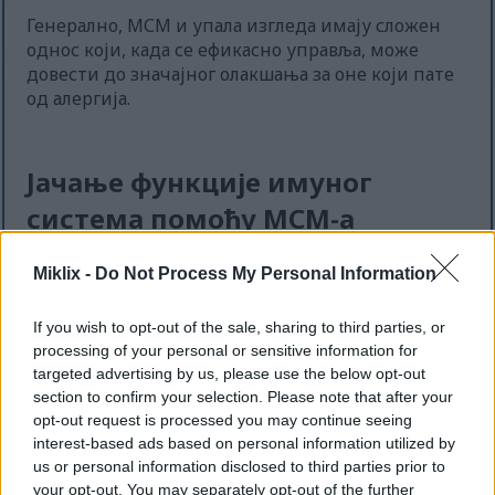
Генерално, МСМ и упала изгледа имају сложен
однос који, када се ефикасно управља, може
довести до значајног олакшања за оне који пате
од алергија.
Јачање функције имуног
система помоћу МСМ-а
Метил сулфонил метан (МСМ) је кључан за
Miklix -
Do Not Process My Personal Information
подршку имунолошком систему. Студије
показују да може појачати имунолошку
If you wish to opt-out of the sale, sharing to third parties, or
функцију смањењем оксидативног стреса и
processing of your personal or sensitive information for
упале. Ови фактори могу ослабити одбрамбене
targeted advertising by us, please use the below opt-out
снаге организма. МСМ помаже у производњи
section to confirm your selection. Please note that after your
глутатиона, кључног антиоксиданса,
opt-out request is processed you may continue seeing
подржавајући јачи имуни одговор.
interest-based ads based on personal information utilized by
us or personal information disclosed to third parties prior to
Редовна употреба МСМ-а може ојачати имуни
your opt-out. You may separately opt-out of the further