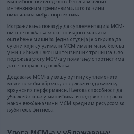
мишићног ткива од оштећења изазваних
интензивним тренинзима, што га чини
омиљеним међу спортистима.
Истраживања показују да суплементација МСМ-
ом пре вежбања може значајно смањити
оштећење мишића. Једна студија је открила да
су они који су узимали МСМ имали мање болова
у мишићима након интензивних тренинга. Ово
подржава улогу МСМ-а у помагању спортистима
да се опораве од вежбања.
Додавање МСМ-а у вашу рутину суплемената
може помоћи убрзању опоравка и одржавању
врхунских перформанси. Његова способност да
ублажи болове у мишићима и подржи опоравак
након вежбања чини МСМ вредним ресурсом за
љубитеље фитнеса.
Улога МСМ-а у ублажавању