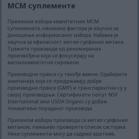
МСМ суплементе
Приликом избора квалитетних МСМ
суплемената, неколико фактора је кључно за
доношење информисаног избора. Набавка је
кључна за ефикасност метил сулфонил метана.
Тражите производе од реномираних
произвођача који се фокусирају на
висококвалитетне сировине.
Производне праксе су такође важне. Одаберите
компаније које се придржавају добре
производне праксе (GMP) и транспарентне су у
својој производњи. Сертификати попут NSF
International или USDA Organic су добри
показатељи поузданог производа.
Приликом избора производа са метил сулфонил
метаном, пажљиво проверите списак састојака.
Неки суплементи могу да садрже адитиве,