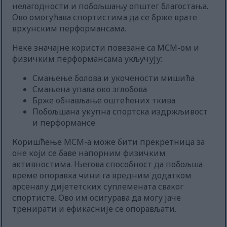
нелагодности и побољшању општег благостања.
Ово омогућава спортистима да се брже врате
врхунским перформансама.
Неке значајне користи повезане са МСМ-ом и
физичким перформансама укључују:
Смањење болова и укочености мишића
Смањена упала око зглобова
Брже обнављање оштећених ткива
Побољшана укупна спортска издржљивост
и перформансе
Коришћење МСМ-а може бити прекретница за
оне који се баве напорним физичким
активностима. Његова способност да побољша
време опоравка чини га вредним додатком
арсеналу дијететских суплемената сваког
спортисте. Ово им осигурава да могу јаче
тренирати и ефикасније се опорављати.