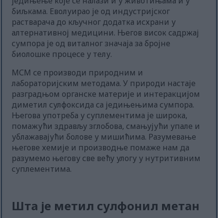
једињење које се налази и у животињама и у
биљкама. Еволуирао је од индустријског
растварача до кључног додатка исхрани у
алтернативној медицини. Његов висок садржај
сумпора је од виталног значаја за бројне
биолошке процесе у телу.
МСМ се производи природним и
лабораторијским методама. У природи настаје
разградњом органске материје и интеракцијом
диметил сулфоксида са једињењима сумпора.
Његова употреба у суплементима је широка,
помажући здрављу зглобова, смањујући упале и
ублажавајући болове у мишићима. Разумевање
његове хемије и производње помаже нам да
разумемо његову све већу улогу у нутритивним
суплементима.
Шта је метил сулфонил метан