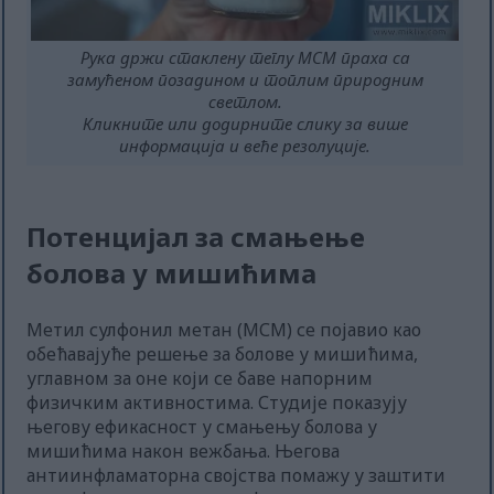
Рука држи стаклену теглу МСМ праха са
замућеном позадином и топлим природним
светлом.
Кликните или додирните слику за више
информација и веће резолуције.
Потенцијал за смањење
болова у мишићима
Метил сулфонил метан (МСМ) се појавио као
обећавајуће решење за болове у мишићима,
углавном за оне који се баве напорним
физичким активностима. Студије показују
његову ефикасност у смањењу болова у
мишићима након вежбања. Његова
антиинфламаторна својства помажу у заштити