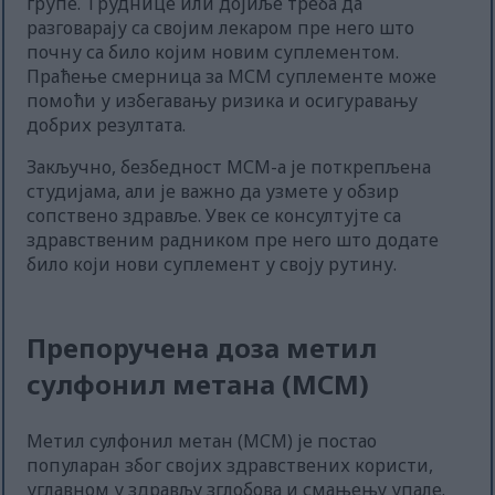
групе. Труднице или дојиље треба да
разговарају са својим лекаром пре него што
почну са било којим новим суплементом.
Праћење смерница за МСМ суплементе може
помоћи у избегавању ризика и осигуравању
добрих резултата.
Закључно, безбедност МСМ-а је поткрепљена
студијама, али је важно да узмете у обзир
сопствено здравље. Увек се консултујте са
здравственим радником пре него што додате
било који нови суплемент у своју рутину.
Препоручена доза метил
сулфонил метана (МСМ)
Метил сулфонил метан (МСМ) је постао
популаран због својих здравствених користи,
углавном у здрављу зглобова и смањењу упале.