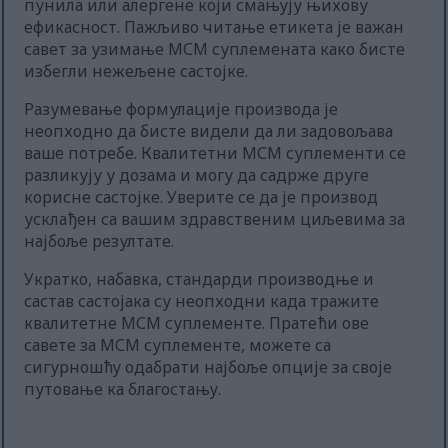
пунила или алергене који смањују њихову
ефикасност. Пажљиво читање етикета је важан
савет за узимање МСМ суплемената како бисте
избегли нежељене састојке.
Разумевање формулације производа је
неопходно да бисте видели да ли задовољава
ваше потребе. Квалитетни МСМ суплементи се
разликују у дозама и могу да садрже друге
корисне састојке. Уверите се да је производ
усклађен са вашим здравственим циљевима за
најбоље резултате.
Укратко, набавка, стандарди производње и
састав састојака су неопходни када тражите
квалитетне МСМ суплементе. Пратећи ове
савете за МСМ суплементе, можете са
сигурношћу одабрати најбоље опције за своје
путовање ка благостању.