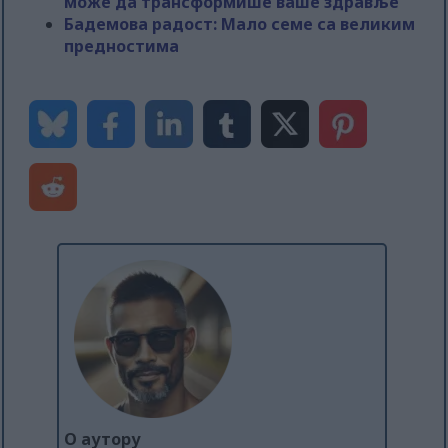
може да трансформише ваше здравље
Бадемова радост: Мало семе са великим
предностима
О аутору