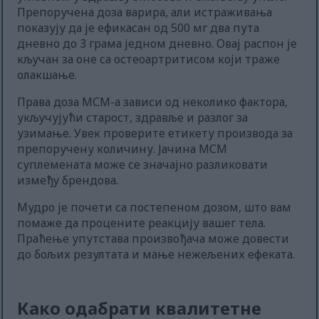
Препоручена доза варира, али истраживања
показују да је ефикасан од 500 мг два пута
дневно до 3 грама једном дневно. Овај распон је
кључан за оне са остеоартритисом који траже
олакшање.
Права доза МСМ-а зависи од неколико фактора,
укључујући старост, здравље и разлог за
узимање. Увек проверите етикету производа за
препоручену количину. Јачина МСМ
суплемената може се значајно разликовати
између брендова.
Мудро је почети са постепеном дозом, што вам
помаже да процените реакцију вашег тела.
Праћење упутстава произвођача може довести
до бољих резултата и мање нежељених ефеката.
Како одабрати квалитетне