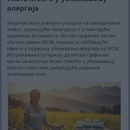
алергија
Алергије могу значајно утицати на свакодневни
живот, узрокујући нелагодност и ометајући
нормалне активности. Метил сулфонил метан,
обично назван МСМ, показао је обећавајуће
ефекте у пружању ублажавања алергија на МСМ.
Истраживања сугеришу да метил сулфонил
метан за алергије може помоћи у ублажавању
разних симптома, укључујући кијање и
зачепљење носа.