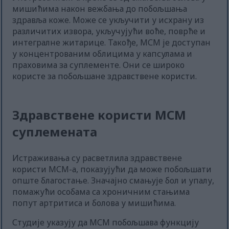
мишићима након вежбања до побољшања
здравља коже. Може се укључити у исхрану из
различитих извора, укључујући воће, поврће и
интегралне житарице. Такође, МСМ је доступан
у концентрованим облицима у капсулама и
праховима за суплементе. Они се широко
користе за побољшане здравствене користи.
Здравствене користи МСМ
суплемената
Истраживања су расветлила здравствене
користи МСМ-а, показујући да може побољшати
опште благостање. Значајно смањује бол и упалу,
помажући особама са хроничним стањима
попут артритиса и болова у мишићима.
Студије указују да МСМ побољшава функцију