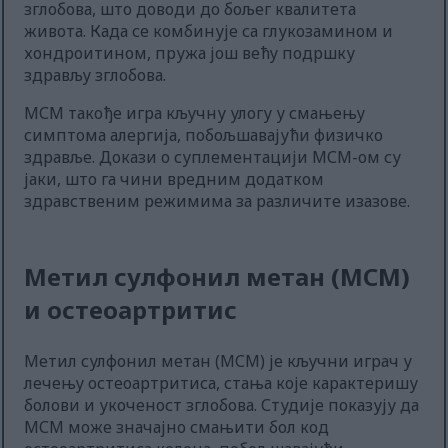
зглобова, што доводи до бољег квалитета
живота. Када се комбинује са глукозамином и
хондроитином, пружа још већу подршку
здрављу зглобова.
МСМ такође игра кључну улогу у смањењу
симптома алергија, побољшавајући физичко
здравље. Докази о суплементацији МСМ-ом су
јаки, што га чини вредним додатком
здравственим режимима за различите изазове.
Метил сулфонил метан (МСМ)
и остеоартритис
Метил сулфонил метан (МСМ) је кључни играч у
лечењу остеоартритиса, стања које карактеришу
болови и укоченост зглобова. Студије показују да
МСМ може значајно смањити бол код