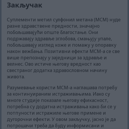
Закључак
Суплементи метил сулфонил метана (МСМ) нуде
разне здравствене предности, значајно
побољшавајући опште благостање. Они
подржавају здравље зглобова, смањују упале,
побољшавају изглед коже и помажу у опоравку
након вежбања. Позитивни ефекти МСМ-а се све
више препознају у заједници за здравље и
велнес. Ово истиче његову вредност као
свестраног додатка здравословном начину
живота.
Разумевање користи МСМ-а наглашава потребу
за континуираним истраживањима. Иако су
многе студије показале његову ефикасност,
потребна су додатна истраживања како би се у
потпуности истражиле његове примене и
дугорочни ефекти. У овом закључку, јасно је да
потрошачи треба да буду информисани и