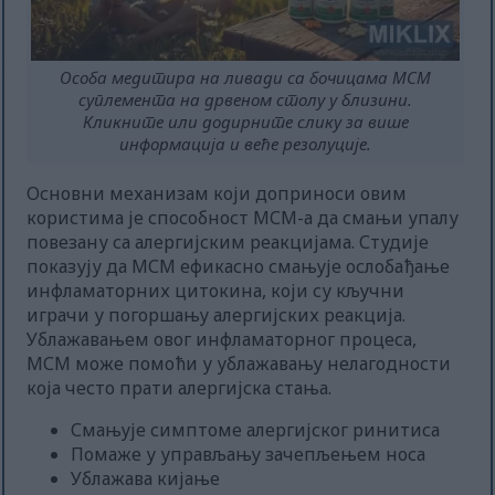
Особа медитира на ливади са бочицама МСМ
суплемента на дрвеном столу у близини.
Кликните или додирните слику за више
информација и веће резолуције.
Основни механизам који доприноси овим
користима је способност МСМ-а да смањи упалу
повезану са алергијским реакцијама. Студије
показују да МСМ ефикасно смањује ослобађање
инфламаторних цитокина, који су кључни
играчи у погоршању алергијских реакција.
Ублажавањем овог инфламаторног процеса,
МСМ може помоћи у ублажавању нелагодности
која често прати алергијска стања.
Смањује симптоме алергијског ринитиса
Помаже у управљању зачепљењем носа
Ублажава кијање