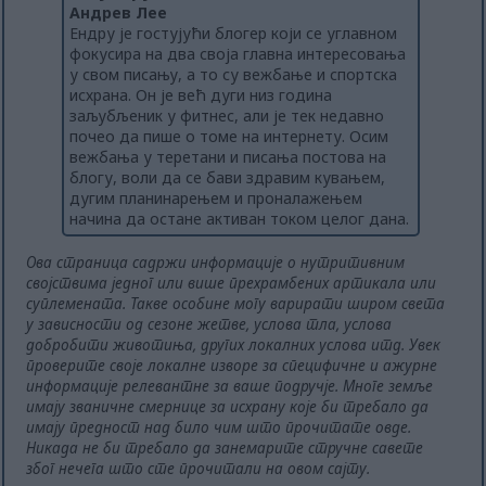
Андрев Лее
Ендру је гостујући блогер који се углавном
фокусира на два своја главна интересовања
у свом писању, а то су вежбање и спортска
исхрана. Он је већ дуги низ година
заљубљеник у фитнес, али је тек недавно
почео да пише о томе на интернету. Осим
вежбања у теретани и писања постова на
блогу, воли да се бави здравим кувањем,
дугим планинарењем и проналажењем
начина да остане активан током целог дана.
Ова страница садржи информације о нутритивним
својствима једног или више прехрамбених артикала или
суплемената. Такве особине могу варирати широм света
у зависности од сезоне жетве, услова тла, услова
добробити животиња, других локалних услова итд. Увек
проверите своје локалне изворе за специфичне и ажурне
информације релевантне за ваше подручје. Многе земље
имају званичне смернице за исхрану које би требало да
имају предност над било чим што прочитате овде.
Никада не би требало да занемарите стручне савете
због нечега што сте прочитали на овом сајту.