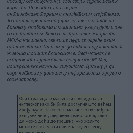
постају све популарнији због својих здравствених
користи. Познати су по својим
антиинфламаторним и аналгетским својствима.
То их чини вредном опцијом за оне који пате од
болова у зглобовима и мишићима, укључујући и оне
са артритисом. Како се истраживање користи
МСМ-а наставља, све више људи се окреће овим
суплементима. Циљ им је да побољшају квалитет
живота и опште благостање. Овај чланак ће
истражити здравствене предности МСМ-а,
поткрепљене научним студијама. Циљ му је да
води читаоце у доношењу информисаних одлука о
свом здрављу.
Ова страница је машински преведена са
енглеског како би била доступна што већем
броју људи. Нажалост, машинско превођење
још увек није усавршена технологија, тако
да може доћи до грешака. Ако желите,
можете погледати оригиналну енглеску
верзију овде: