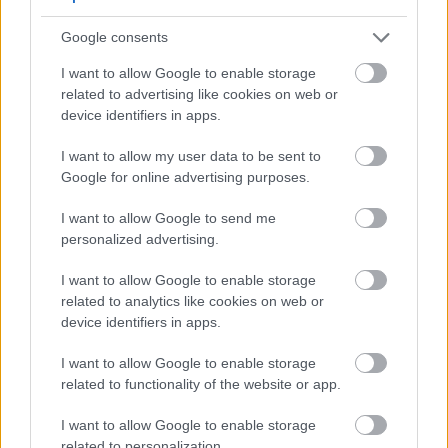
ноктима. Ово јачање доводи до здравије и
Google consents
отпорније коже.
I want to allow Google to enable storage
Истраживања показују да МСМ може ефикасно
related to advertising like cookies on web or
смањити упалу коже, кључни фактор код
device identifiers in apps.
многих кожних стања. Такође помаже у
хидратацији коже, што резултира глађом и
I want to allow my user data to be sent to
еластичнијом текстуром. За оне који се боре са
Google for online advertising purposes.
инфламаторним проблемима коже попут
розацее, МСМ може помоћи у ублажавању
I want to allow Google to send me
симптома, што доводи до чистијег тена.
personalized advertising.
Локална примена МСМ-а показала је значајна
I want to allow Google to enable storage
побољшања у текстури и изгледу коже.
related to analytics like cookies on web or
Корисници често пријављују побољшано опште
device identifiers in apps.
здравље коже, приписујући то
трансформативним ефектима МСМ-а. Растућа
I want to allow Google to enable storage
популарност МСМ-а у производима за негу коже
related to functionality of the website or app.
показује његову ефикасност и све већу
привлачност у индустрији лепоте.
I want to allow Google to enable storage
related to personalization.