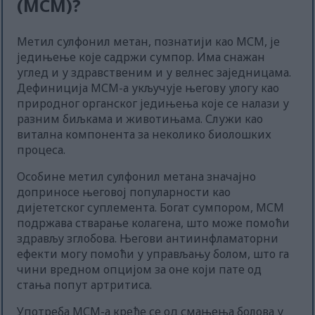
(МСМ)?
Метил сулфонил метан, познатији као МСМ, је
једињење које садржи сумпор. Има снажан
углед и у здравственим и у велнес заједницама.
Дефиниција МСМ-а укључује његову улогу као
природног органског једињења које се налази у
разним биљкама и животињама. Служи као
витална компонента за неколико биолошких
процеса.
Особине метил сулфонил метана значајно
доприносе његовој популарности као
дијететског суплемента. Богат сумпором, МСМ
подржава стварање колагена, што може помоћи
здрављу зглобова. Његови антиинфламаторни
ефекти могу помоћи у управљању болом, што га
чини вредном опцијом за оне који пате од
стања попут артритиса.
Употреба МСМ-а креће се од смањења болова у