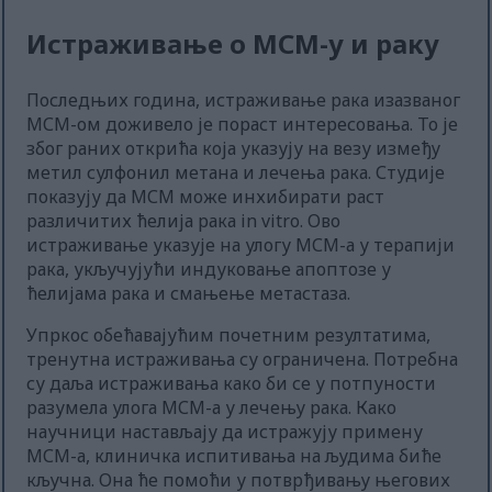
Истраживање о МСМ-у и раку
Последњих година, истраживање рака изазваног
МСМ-ом доживело је пораст интересовања. То је
због раних открића која указују на везу између
метил сулфонил метана и лечења рака. Студије
показују да МСМ може инхибирати раст
различитих ћелија рака in vitro. Ово
истраживање указује на улогу МСМ-а у терапији
рака, укључујући индуковање апоптозе у
ћелијама рака и смањење метастаза.
Упркос обећавајућим почетним резултатима,
тренутна истраживања су ограничена. Потребна
су даља истраживања како би се у потпуности
разумела улога МСМ-а у лечењу рака. Како
научници настављају да истражују примену
МСМ-а, клиничка испитивања на људима биће
кључна. Она ће помоћи у потврђивању његових