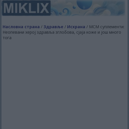
Насловна страна
/
Здравље
/
Исхрана
/ МСМ суплементи:
Неопевани херој здравља зглобова, сјаја коже и још много
тога