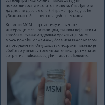
остеоартритиса колена, побољшавајући
покретљивост и квалитет живота. Утврђено је
да дневне дозе од око 3,4 грама пружају веће
ублажавање бола него плацебо третмани.
Користи МСМ-а проистичу из његове
интеракције са хрскавицом, ткивом које штити
зглобове. Јачањем здравља хрскавице, МСМ
може помоћи у смањењу бола изазваног упалом
и погоршањем. Овај додатак исхрани показао је
обећање у јачању традиционалних третмана за
артритис, побољшавајући животе оболелих.