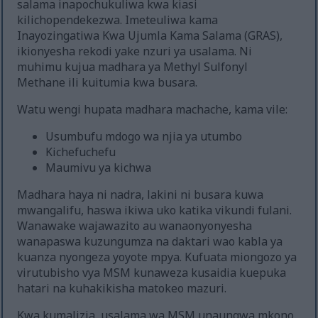
salama inapochukuliwa kwa kiasi
kilichopendekezwa. Imeteuliwa kama
Inayozingatiwa Kwa Ujumla Kama Salama (GRAS),
ikionyesha rekodi yake nzuri ya usalama. Ni
muhimu kujua madhara ya Methyl Sulfonyl
Methane ili kuitumia kwa busara.
Watu wengi hupata madhara machache, kama vile:
Usumbufu mdogo wa njia ya utumbo
Kichefuchefu
Maumivu ya kichwa
Madhara haya ni nadra, lakini ni busara kuwa
mwangalifu, haswa ikiwa uko katika vikundi fulani.
Wanawake wajawazito au wanaonyonyesha
wanapaswa kuzungumza na daktari wao kabla ya
kuanza nyongeza yoyote mpya. Kufuata miongozo ya
virutubisho vya MSM kunaweza kusaidia kuepuka
hatari na kuhakikisha matokeo mazuri.
Kwa kumalizia, usalama wa MSM unaungwa mkono