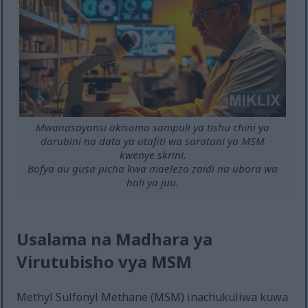
Mwanasayansi akisoma sampuli ya tishu chini ya
darubini na data ya utafiti wa saratani ya MSM
kwenye skrini.
Bofya au gusa picha kwa maelezo zaidi na ubora wa
hali ya juu.
Usalama na Madhara ya
Virutubisho vya MSM
Methyl Sulfonyl Methane (MSM) inachukuliwa kuwa