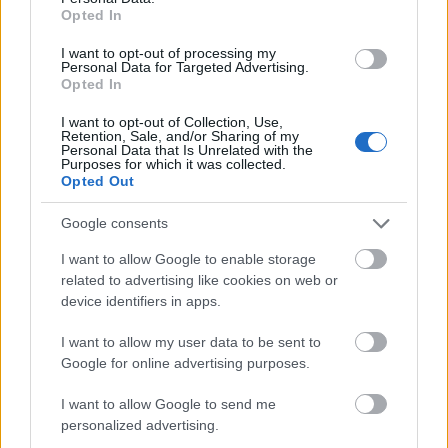
Utafiti unaonyesha MSM inaweza kupunguza
Opted In
uchochezi wa ngozi, jambo kuu katika hali nyingi za
ngozi. Pia husaidia kulainisha ngozi, na hivyo
I want to opt-out of processing my
Personal Data for Targeted Advertising.
kuifanya kuwa nyororo na nyororo zaidi. Kwa wale
Opted In
wanaopambana na maswala ya ngozi ya uchochezi
kama rosasia, MSM inaweza kusaidia kupunguza
I want to opt-out of Collection, Use,
Retention, Sale, and/or Sharing of my
dalili, na kusababisha rangi safi zaidi.
Personal Data that Is Unrelated with the
Purposes for which it was collected.
Matumizi ya mada ya MSM yameonyesha
Opted Out
maboresho makubwa katika umbile na mwonekano
wa ngozi. Watumiaji mara nyingi huripoti
Google consents
kuimarishwa kwa afya ya jumla ya ngozi,
I want to allow Google to enable storage
wakihusisha hii na athari za mabadiliko za MSM.
related to advertising like cookies on web or
Umaarufu unaoongezeka wa MSM katika bidhaa za
device identifiers in apps.
utunzaji wa ngozi unaonyesha ufanisi wake na
mvuto unaokua katika tasnia ya urembo.
I want to allow my user data to be sent to
Google for online advertising purposes.
Kutumia MSM kwa Urejeshaji wa
I want to allow Google to send me
personalized advertising.
Mazoezi