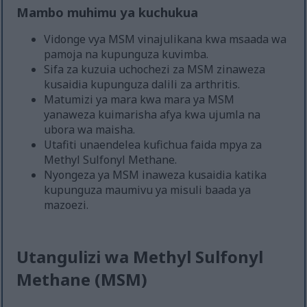
Mambo muhimu ya kuchukua
Vidonge vya MSM vinajulikana kwa msaada wa
pamoja na kupunguza kuvimba.
Sifa za kuzuia uchochezi za MSM zinaweza
kusaidia kupunguza dalili za arthritis.
Matumizi ya mara kwa mara ya MSM
yanaweza kuimarisha afya kwa ujumla na
ubora wa maisha.
Utafiti unaendelea kufichua faida mpya za
Methyl Sulfonyl Methane.
Nyongeza ya MSM inaweza kusaidia katika
kupunguza maumivu ya misuli baada ya
mazoezi.
Utangulizi wa Methyl Sulfonyl
Methane (MSM)