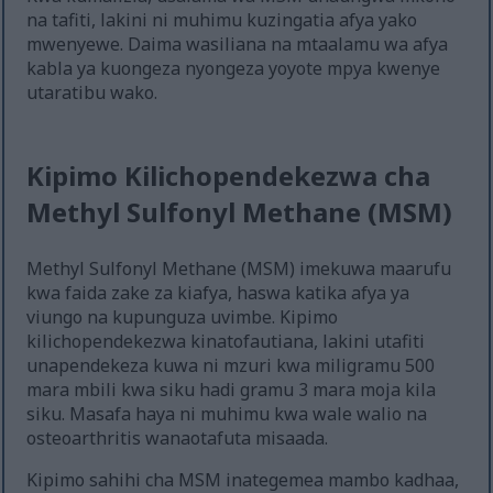
na tafiti, lakini ni muhimu kuzingatia afya yako
mwenyewe. Daima wasiliana na mtaalamu wa afya
kabla ya kuongeza nyongeza yoyote mpya kwenye
utaratibu wako.
Kipimo Kilichopendekezwa cha
Methyl Sulfonyl Methane (MSM)
Methyl Sulfonyl Methane (MSM) imekuwa maarufu
kwa faida zake za kiafya, haswa katika afya ya
viungo na kupunguza uvimbe. Kipimo
kilichopendekezwa kinatofautiana, lakini utafiti
unapendekeza kuwa ni mzuri kwa miligramu 500
mara mbili kwa siku hadi gramu 3 mara moja kila
siku. Masafa haya ni muhimu kwa wale walio na
osteoarthritis wanaotafuta misaada.
Kipimo sahihi cha MSM inategemea mambo kadhaa,