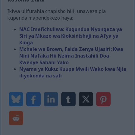
Ikiwa ulifurahia chapisho hili, unaweza pia
kupenda mapendekezo haya:
NAC Imefichuliwa: Kugundua Nyongeza ya
Siri ya Mkazo wa Kioksidishaji na Afya ya
Kinga
Mchele wa Brown, Faida Zenye Ujasiri: Kwa
Nini Nafaka Hii Nzima Inastahili Doa
Kwenye Sahani Yako
Nyama ya Kuku: Kuupa Mwili Wako kwa Njia
iliyokonda na safi