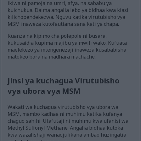
ikiwa ni pamoja na umri, afya, na sababu ya
kuichukua. Daima angalia lebo ya bidhaa kwa kiasi
kilichopendekezwa. Nguvu katika virutubisho vya
MSM inaweza kutofautiana sana kati ya chapa.
Kuanza na kipimo cha polepole ni busara,
kukusaidia kupima majibu ya mwili wako. Kufuata
maelekezo ya mtengenezaji inaweza kusababisha
matokeo bora na madhara machache.
Jinsi ya kuchagua Virutubisho
vya ubora vya MSM
Wakati wa kuchagua virutubisho vya ubora wa
MSM, mambo kadhaa ni muhimu katika kufanya
chaguo sahihi. Utafutaji ni muhimu kwa ufanisi wa
Methyl Sulfonyl Methane. Angalia bidhaa kutoka
kwa wazalishaji wanaojulikana ambao huzingatia