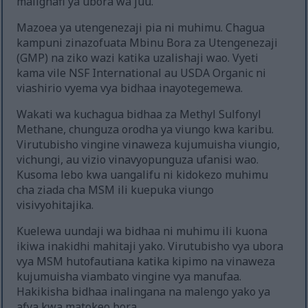
malighafi ya ubora wa juu.
Mazoea ya utengenezaji pia ni muhimu. Chagua
kampuni zinazofuata Mbinu Bora za Utengenezaji
(GMP) na ziko wazi katika uzalishaji wao. Vyeti
kama vile NSF International au USDA Organic ni
viashirio vyema vya bidhaa inayotegemewa.
Wakati wa kuchagua bidhaa za Methyl Sulfonyl
Methane, chunguza orodha ya viungo kwa karibu.
Virutubisho vingine vinaweza kujumuisha viungio,
vichungi, au vizio vinavyopunguza ufanisi wao.
Kusoma lebo kwa uangalifu ni kidokezo muhimu
cha ziada cha MSM ili kuepuka viungo
visivyohitajika.
Kuelewa uundaji wa bidhaa ni muhimu ili kuona
ikiwa inakidhi mahitaji yako. Virutubisho vya ubora
vya MSM hutofautiana katika kipimo na vinaweza
kujumuisha viambato vingine vya manufaa.
Hakikisha bidhaa inalingana na malengo yako ya
afya kwa matokeo bora.