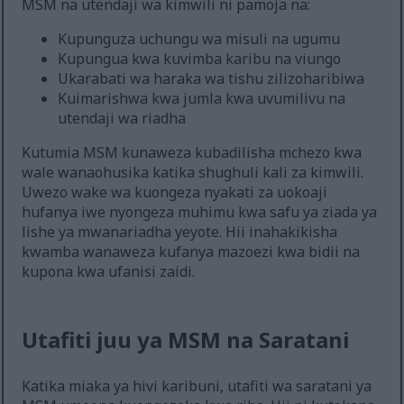
MSM na utendaji wa kimwili ni pamoja na:
Kupunguza uchungu wa misuli na ugumu
Kupungua kwa kuvimba karibu na viungo
Ukarabati wa haraka wa tishu zilizoharibiwa
Kuimarishwa kwa jumla kwa uvumilivu na
utendaji wa riadha
Kutumia MSM kunaweza kubadilisha mchezo kwa
wale wanaohusika katika shughuli kali za kimwili.
Uwezo wake wa kuongeza nyakati za uokoaji
hufanya iwe nyongeza muhimu kwa safu ya ziada ya
lishe ya mwanariadha yeyote. Hii inahakikisha
kwamba wanaweza kufanya mazoezi kwa bidii na
kupona kwa ufanisi zaidi.
Utafiti juu ya MSM na Saratani
Katika miaka ya hivi karibuni, utafiti wa saratani ya