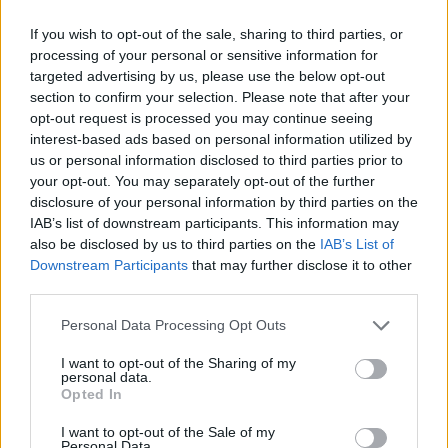
kuvimba, muhimu wakati unakabiliana na mikazo
ya mazingira na vimelea vya magonjwa.
If you wish to opt-out of the sale, sharing to third parties, or
processing of your personal or sensitive information for
Kuongeza MSM kwa utaratibu wako wa kila siku
targeted advertising by us, please use the below opt-out
kunaweza kuimarisha afya na kinga. Kwa wale
section to confirm your selection. Please note that after your
wanaozingatia afya ya kinga, MSM ni nyongeza
opt-out request is processed you may continue seeing
muhimu. Inaweza kuwa sehemu muhimu ya
interest-based ads based on personal information utilized by
mpango wa ustawi.
us or personal information disclosed to third parties prior to
your opt-out. You may separately opt-out of the further
disclosure of your personal information by third parties on the
Madhara ya MSM kwenye Afya
IAB’s list of downstream participants. This information may
also be disclosed by us to third parties on the
IAB’s List of
ya Ngozi
Downstream Participants
that may further disclose it to other
third parties.
Methyl Sulfonyl Methane (MSM) ni kibadilishaji
Please note that this website/app uses one or more Google
Personal Data Processing Opt Outs
mchezo katika utunzaji wa ngozi, na kutoa faida za
services and may gather and store information including but
urembo na ngozi. Inasifika kwa uwezo wake wa
not limited to your visit or usage behaviour. You may click to
I want to opt-out of the Sharing of my
kuimarisha keratini, protini muhimu katika ngozi,
personal data.
grant or deny consent to Google and its third-party tags to
Opted In
nywele na kucha. Urutubishaji huu hupelekea ngozi
use your data for below specified purposes in below Google
kuwa na afya bora na ustahimilivu zaidi.
consent section.
I want to opt-out of the Sale of my
Personal Data.