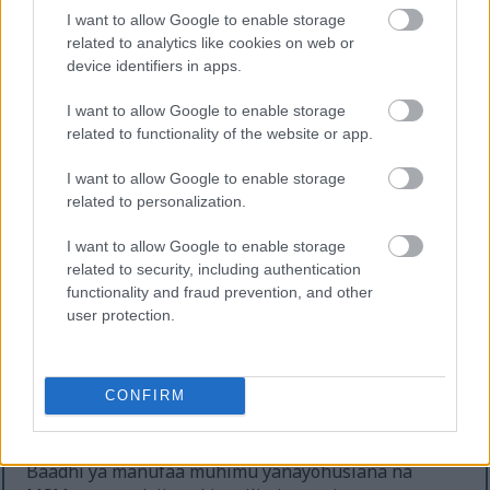
I want to allow Google to enable storage
related to analytics like cookies on web or
Kujumuisha Methyl Sulfonyl Methane katika
device identifiers in apps.
utaratibu wa mwanariadha kunaweza kuboresha
kwa kiasi kikubwa ahueni ya mazoezi ya MSM.
I want to allow Google to enable storage
Majaribio ya kimatibabu yanapendekeza kiwanja
related to functionality of the website or app.
hiki cha asili kwa ufanisi kupunguza uchungu wa
misuli na kupunguza mkazo wa kioksidishaji
I want to allow Google to enable storage
kufuatia mazoezi makali. Wanariadha mara nyingi
related to personalization.
wanakabiliwa na changamoto ya muda mrefu wa
kupona, ambayo MSM inaweza kusaidia kupunguza.
I want to allow Google to enable storage
related to security, including authentication
Utafiti unaonyesha kuwa Methyl Sulfonyl Methane
functionality and fraud prevention, and other
kwa wanariadha huchangia kupona haraka kwa
user protection.
kushughulikia uchochezi na kusaidia ukarabati wa
misuli. Sifa za kuzuia uchochezi za MSM zina
jukumu muhimu katika kupunguza usumbufu na
CONFIRM
kukuza ustawi wa jumla. Hii inaruhusu wanariadha
kurejea kwenye kilele cha utendaji haraka zaidi.
Baadhi ya manufaa muhimu yanayohusiana na