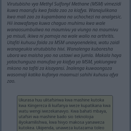
Virutubisho vya Methyl Sulfonyl Methane (MSM) vimezidi
kuwa maarufu kwa faida zao za kiafya. Wanajulikana
kwa mali zao za kupambana na uchochezi na analgesic.
Hii inawafanya kuwa chaguo muhimu kwa wale
wanaosumbuliwa na maumivu ya viungo na maumivu
ya misuli, ikiwa ni pamoja na wale walio na arthritis.
Utafiti kuhusu faida za MSM unavyoendelea, watu zaidi
wanageukia virutubisho hivi. Wanalenga kuboresha
ubora wa maisha yao na ustawi wa jumla. Makala haya
yatachunguza manufaa ya kiafya ya MSM, yakiungwa
mkono na tafiti za kisayansi. Inalenga kuwaongoza
wasomaji katika kufanya maamuzi sahihi kuhusu afya
zao.
Ukurasa huu ulitafsiriwa kwa mashine kutoka
kwa Kiingereza ili kuifanya iweze kupatikana kwa
watu wengi iwezekanavyo. Kwa bahati mbaya,
utafsiri wa mashine bado sio teknolojia
iliyokamilishwa, kwa hivyo makosa yanaweza
kutokea. Ukipenda, unaweza kutazama toleo