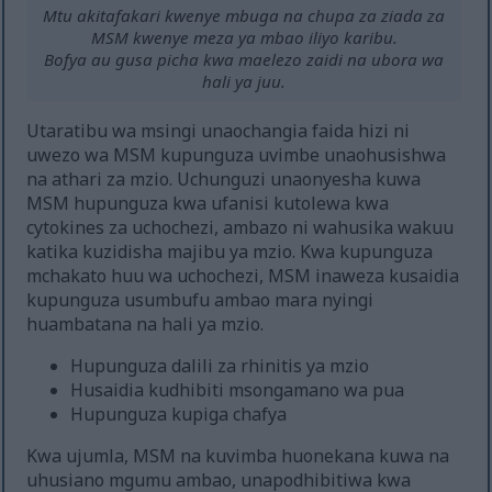
Mtu akitafakari kwenye mbuga na chupa za ziada za
MSM kwenye meza ya mbao iliyo karibu.
Bofya au gusa picha kwa maelezo zaidi na ubora wa
hali ya juu.
Utaratibu wa msingi unaochangia faida hizi ni
uwezo wa MSM kupunguza uvimbe unaohusishwa
na athari za mzio. Uchunguzi unaonyesha kuwa
MSM hupunguza kwa ufanisi kutolewa kwa
cytokines za uchochezi, ambazo ni wahusika wakuu
katika kuzidisha majibu ya mzio. Kwa kupunguza
mchakato huu wa uchochezi, MSM inaweza kusaidia
kupunguza usumbufu ambao mara nyingi
huambatana na hali ya mzio.
Hupunguza dalili za rhinitis ya mzio
Husaidia kudhibiti msongamano wa pua
Hupunguza kupiga chafya
Kwa ujumla, MSM na kuvimba huonekana kuwa na
uhusiano mgumu ambao, unapodhibitiwa kwa