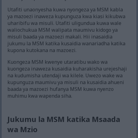
Utafiti unaonyesha kuwa nyongeza ya MSM kabla
ya mazoezi inaweza kupunguza kwa kiasi kikubwa
uharibifu wa misuli. Utafiti uligundua kuwa wale
waliochukua MSM walipata maumivu kidogo ya
misuli baada ya mazoezi makali. Hii inasaidia
jukumu la MSM katika kusaidia wanariadha katika
kupona kutokana na mazoezi.
Kuongeza MSM kwenye utaratibu wako wa
kuongeza inaweza kusaidia kuharakisha urejeshaji
na kudumisha utendaji wa kilele. Uwezo wake wa
kupunguza maumivu ya misuli na kusaidia ahueni
baada ya mazoezi hufanya MSM kuwa nyenzo
muhimu kwa wapenda siha.
Jukumu la MSM katika Msaada
wa Mzio