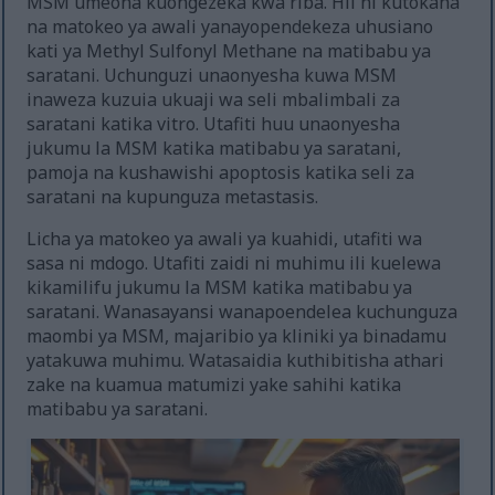
MSM umeona kuongezeka kwa riba. Hii ni kutokana
na matokeo ya awali yanayopendekeza uhusiano
kati ya Methyl Sulfonyl Methane na matibabu ya
saratani. Uchunguzi unaonyesha kuwa MSM
inaweza kuzuia ukuaji wa seli mbalimbali za
saratani katika vitro. Utafiti huu unaonyesha
jukumu la MSM katika matibabu ya saratani,
pamoja na kushawishi apoptosis katika seli za
saratani na kupunguza metastasis.
Licha ya matokeo ya awali ya kuahidi, utafiti wa
sasa ni mdogo. Utafiti zaidi ni muhimu ili kuelewa
kikamilifu jukumu la MSM katika matibabu ya
saratani. Wanasayansi wanapoendelea kuchunguza
maombi ya MSM, majaribio ya kliniki ya binadamu
yatakuwa muhimu. Watasaidia kuthibitisha athari
zake na kuamua matumizi yake sahihi katika
matibabu ya saratani.