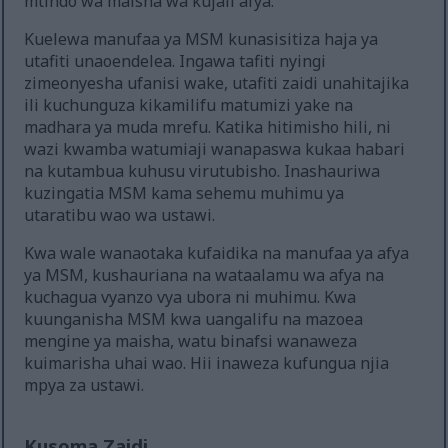
mtindo wa maisha wa kujali afya.
Kuelewa manufaa ya MSM kunasisitiza haja ya
utafiti unaoendelea. Ingawa tafiti nyingi
zimeonyesha ufanisi wake, utafiti zaidi unahitajika
ili kuchunguza kikamilifu matumizi yake na
madhara ya muda mrefu. Katika hitimisho hili, ni
wazi kwamba watumiaji wanapaswa kukaa habari
na kutambua kuhusu virutubisho. Inashauriwa
kuzingatia MSM kama sehemu muhimu ya
utaratibu wao wa ustawi.
Kwa wale wanaotaka kufaidika na manufaa ya afya
ya MSM, kushauriana na wataalamu wa afya na
kuchagua vyanzo vya ubora ni muhimu. Kwa
kuunganisha MSM kwa uangalifu na mazoea
mengine ya maisha, watu binafsi wanaweza
kuimarisha uhai wao. Hii inaweza kufungua njia
mpya za ustawi.
Kusoma Zaidi