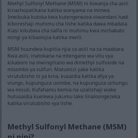
Methyl Sulfonyl Methane (MSM) ni kiwanja cha asili
kinachopatikana katika wanyama na mimea.
Imeibuka kutoka kwa kutengenezea viwandani hadi
kiboreshaji muhimu cha lishe katika dawa mbadala.
Kiasi kikubwa cha salfa ni muhimu kwa michakato
mingi ya kibaolojia katika mwili.
MSM huundwa kupitia njia za asili na za maabara.
Kwa asili, inatokana na mtengano wa vitu vya
kikaboni na mwingiliano wa dimethyl sulfoxide na
misombo ya sulfuri. Matumizi yake katika
virutubisho ni ya kina, kusaidia katika afya ya
viungo, kupunguza uvimbe, na kupunguza uchungu
wa misuli. Kufahamu kemia na uzalishaji wake
hutusaidia kuelewa jukumu lake linaloongezeka
katika virutubisho vya lishe.
Methyl Sulfonyl Methane (MSM)
ni nini?