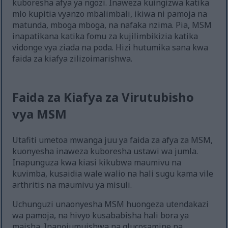
kuboresha afya ya ngozi. Inaweza kuingizwa katika
mlo kupitia vyanzo mbalimbali, ikiwa ni pamoja na
matunda, mboga mboga, na nafaka nzima. Pia, MSM
inapatikana katika fomu za kujilimbikizia katika
vidonge vya ziada na poda. Hizi hutumika sana kwa
faida za kiafya zilizoimarishwa.
Faida za Kiafya za Virutubisho
vya MSM
Utafiti umetoa mwanga juu ya faida za afya za MSM,
kuonyesha inaweza kuboresha ustawi wa jumla.
Inapunguza kwa kiasi kikubwa maumivu na
kuvimba, kusaidia wale walio na hali sugu kama vile
arthritis na maumivu ya misuli.
Uchunguzi unaonyesha MSM huongeza utendakazi
wa pamoja, na hivyo kusababisha hali bora ya
maisha. Inapojumuishwa na glucosamine na