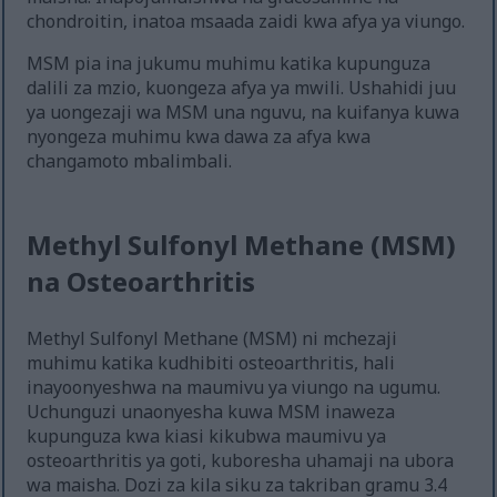
chondroitin, inatoa msaada zaidi kwa afya ya viungo.
MSM pia ina jukumu muhimu katika kupunguza
dalili za mzio, kuongeza afya ya mwili. Ushahidi juu
ya uongezaji wa MSM una nguvu, na kuifanya kuwa
nyongeza muhimu kwa dawa za afya kwa
changamoto mbalimbali.
Methyl Sulfonyl Methane (MSM)
na Osteoarthritis
Methyl Sulfonyl Methane (MSM) ni mchezaji
muhimu katika kudhibiti osteoarthritis, hali
inayoonyeshwa na maumivu ya viungo na ugumu.
Uchunguzi unaonyesha kuwa MSM inaweza
kupunguza kwa kiasi kikubwa maumivu ya
osteoarthritis ya goti, kuboresha uhamaji na ubora
wa maisha. Dozi za kila siku za takriban gramu 3.4