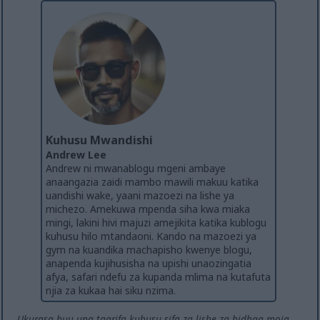
Kuhusu Mwandishi
Andrew Lee
Andrew ni mwanablogu mgeni ambaye
anaangazia zaidi mambo mawili makuu katika
uandishi wake, yaani mazoezi na lishe ya
michezo. Amekuwa mpenda siha kwa miaka
mingi, lakini hivi majuzi amejikita katika kublogu
kuhusu hilo mtandaoni. Kando na mazoezi ya
gym na kuandika machapisho kwenye blogu,
anapenda kujihusisha na upishi unaozingatia
afya, safari ndefu za kupanda mlima na kutafuta
njia za kukaa hai siku nzima.
Ukurasa huu una taarifa kuhusu sifa za lishe za bidhaa moja