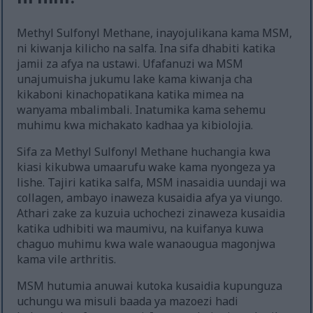
Methyl Sulfonyl Methane, inayojulikana kama MSM,
ni kiwanja kilicho na salfa. Ina sifa dhabiti katika
jamii za afya na ustawi. Ufafanuzi wa MSM
unajumuisha jukumu lake kama kiwanja cha
kikaboni kinachopatikana katika mimea na
wanyama mbalimbali. Inatumika kama sehemu
muhimu kwa michakato kadhaa ya kibiolojia.
Sifa za Methyl Sulfonyl Methane huchangia kwa
kiasi kikubwa umaarufu wake kama nyongeza ya
lishe. Tajiri katika salfa, MSM inasaidia uundaji wa
collagen, ambayo inaweza kusaidia afya ya viungo.
Athari zake za kuzuia uchochezi zinaweza kusaidia
katika udhibiti wa maumivu, na kuifanya kuwa
chaguo muhimu kwa wale wanaougua magonjwa
kama vile arthritis.
MSM hutumia anuwai kutoka kusaidia kupunguza
uchungu wa misuli baada ya mazoezi hadi