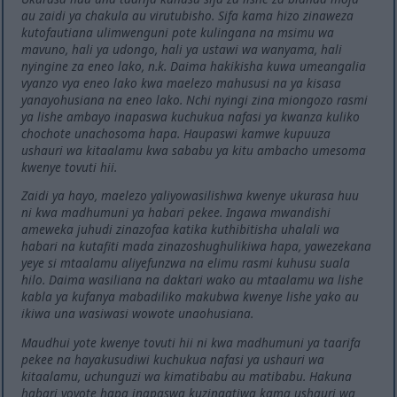
au zaidi ya chakula au virutubisho. Sifa kama hizo zinaweza
kutofautiana ulimwenguni pote kulingana na msimu wa
mavuno, hali ya udongo, hali ya ustawi wa wanyama, hali
nyingine za eneo lako, n.k. Daima hakikisha kuwa umeangalia
vyanzo vya eneo lako kwa maelezo mahususi na ya kisasa
yanayohusiana na eneo lako. Nchi nyingi zina miongozo rasmi
ya lishe ambayo inapaswa kuchukua nafasi ya kwanza kuliko
chochote unachosoma hapa. Haupaswi kamwe kupuuza
ushauri wa kitaalamu kwa sababu ya kitu ambacho umesoma
kwenye tovuti hii.
Zaidi ya hayo, maelezo yaliyowasilishwa kwenye ukurasa huu
ni kwa madhumuni ya habari pekee. Ingawa mwandishi
ameweka juhudi zinazofaa katika kuthibitisha uhalali wa
habari na kutafiti mada zinazoshughulikiwa hapa, yawezekana
yeye si mtaalamu aliyefunzwa na elimu rasmi kuhusu suala
hilo. Daima wasiliana na daktari wako au mtaalamu wa lishe
kabla ya kufanya mabadiliko makubwa kwenye lishe yako au
ikiwa una wasiwasi wowote unaohusiana.
Maudhui yote kwenye tovuti hii ni kwa madhumuni ya taarifa
pekee na hayakusudiwi kuchukua nafasi ya ushauri wa
kitaalamu, uchunguzi wa kimatibabu au matibabu. Hakuna
habari yoyote hapa inapaswa kuzingatiwa kama ushauri wa