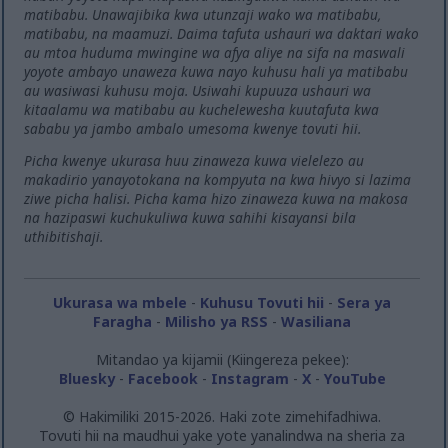
matibabu. Unawajibika kwa utunzaji wako wa matibabu,
matibabu, na maamuzi. Daima tafuta ushauri wa daktari wako
au mtoa huduma mwingine wa afya aliye na sifa na maswali
yoyote ambayo unaweza kuwa nayo kuhusu hali ya matibabu
au wasiwasi kuhusu moja. Usiwahi kupuuza ushauri wa
kitaalamu wa matibabu au kuchelewesha kuutafuta kwa
sababu ya jambo ambalo umesoma kwenye tovuti hii.
Picha kwenye ukurasa huu zinaweza kuwa vielelezo au
makadirio yanayotokana na kompyuta na kwa hivyo si lazima
ziwe picha halisi. Picha kama hizo zinaweza kuwa na makosa
na hazipaswi kuchukuliwa kuwa sahihi kisayansi bila
uthibitishaji.
Ukurasa wa mbele
-
Kuhusu Tovuti hii
-
Sera ya
Faragha
-
Milisho ya RSS
-
Wasiliana
Mitandao ya kijamii (Kiingereza pekee):
Bluesky
-
Facebook
-
Instagram
-
X
-
YouTube
© Hakimiliki 2015-2026. Haki zote zimehifadhiwa.
Tovuti hii na maudhui yake yote yanalindwa na sheria za