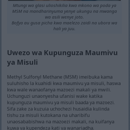
Mtungi wa glasi ulioshikilia kwa mkono wa poda ya
MSM na mandharinyuma yenye ukungu na mwanga
wa asili wenye joto.
Bofya au gusa picha kwa maelezo zaidi na ubora wa
hali ya juu.
Uwezo wa Kupunguza Maumivu
ya Misuli
Methyl Sulfonyl Methane (MSM) imeibuka kama
suluhisho la kuahidi kwa maumivu ya misuli, haswa
kwa wale wanaofanya mazoezi makali ya mwili.
Uchunguzi unaonyesha ufanisi wake katika
kupunguza maumivu ya misuli baada ya mazoezi.
Sifa zake za kuzuia uchochezi husaidia kulinda
tishu za misuli kutokana na uharibifu
unaosababishwa na mazoezi makali, na kuifanya
kuwa ya kupendeza kati ya wanariadha.