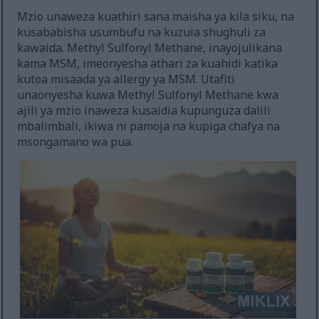
Mzio unaweza kuathiri sana maisha ya kila siku, na
kusababisha usumbufu na kuzuia shughuli za
kawaida. Methyl Sulfonyl Methane, inayojulikana
kama MSM, imeonyesha athari za kuahidi katika
kutoa misaada ya allergy ya MSM. Utafiti
unaonyesha kuwa Methyl Sulfonyl Methane kwa
ajili ya mzio inaweza kusaidia kupunguza dalili
mbalimbali, ikiwa ni pamoja na kupiga chafya na
msongamano wa pua.