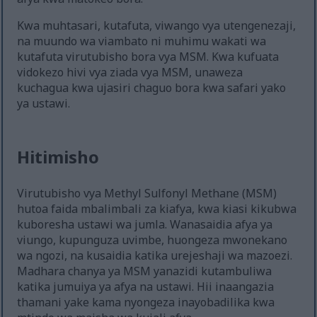
Kwa muhtasari, kutafuta, viwango vya utengenezaji,
na muundo wa viambato ni muhimu wakati wa
kutafuta virutubisho bora vya MSM. Kwa kufuata
vidokezo hivi vya ziada vya MSM, unaweza
kuchagua kwa ujasiri chaguo bora kwa safari yako
ya ustawi.
Hitimisho
Virutubisho vya Methyl Sulfonyl Methane (MSM)
hutoa faida mbalimbali za kiafya, kwa kiasi kikubwa
kuboresha ustawi wa jumla. Wanasaidia afya ya
viungo, kupunguza uvimbe, huongeza mwonekano
wa ngozi, na kusaidia katika urejeshaji wa mazoezi.
Madhara chanya ya MSM yanazidi kutambuliwa
katika jumuiya ya afya na ustawi. Hii inaangazia
thamani yake kama nyongeza inayobadilika kwa