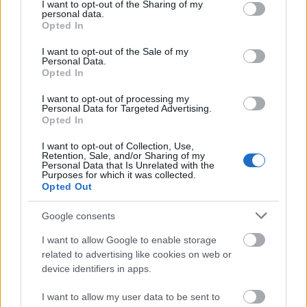
not limited to your visit or usage behaviour. You may click to
I want to opt-out of the Sharing of my
húðsjúkdómum. Það hjálpar einnig við að raka
personal data.
grant or deny consent to Google and its third-party tags to
húðina, sem leiðir til mýkri og sveigjanlegri áferðar.
Opted In
use your data for below specified purposes in below Google
Fyrir þá sem glíma við bólgusjúkdóma í húð eins og
consent section.
I want to opt-out of the Sale of my
rósroða getur MSM hjálpað til við að draga úr
Personal Data.
einkennum og leitt til skýrari húðlitar.
Opted In
Staðbundin notkun MSM hefur sýnt fram á
I want to opt-out of processing my
verulegar framfarir í áferð og útliti húðarinnar.
Personal Data for Targeted Advertising.
Opted In
Notendur greina oft frá bættri almennri heilsu
húðarinnar og rekja þetta til umbreytandi áhrifa
I want to opt-out of Collection, Use,
MSM. Aukin vinsældir MSM í húðvörum sýna fram á
Retention, Sale, and/or Sharing of my
Personal Data that Is Unrelated with the
virkni þess og vaxandi aðdráttarafl í
Purposes for which it was collected.
fegrunariðnaðinum.
Opted Out
Google consents
Notkun MSM til að jafna sig eftir
I want to allow Google to enable storage
áreynslu
related to advertising like cookies on web or
device identifiers in apps.
Að fella metýlsúlfónýlmetan inn í rútínu
I want to allow my user data to be sent to