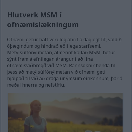
Hlutverk MSM í
ofnæmislækningum
Ofnæmi getur haft veruleg áhrif á daglegt líf, valdið
óþægindum og hindrað eðlilega starfsemi.
Metýlsúlfónýlmetan, almennt kallað MSM, hefur
sýnt fram á efnilegan árangur í að lina
ofnæmisviðbrögð við MSM. Rannsóknir benda til
þess að metýlsúlfónýlmetan við ofnæmi geti
hjálpað til við að draga úr ýmsum einkennum, þar á
meðal hnerra og nefstíflu.