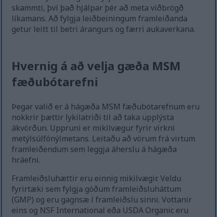
skammti, því það hjálpar þér að meta viðbrögð
líkamans. Að fylgja leiðbeiningum framleiðanda
getur leitt til betri árangurs og færri aukaverkana.
Hvernig á að velja gæða MSM
fæðubótarefni
Þegar valið er á hágæða MSM fæðubótarefnum eru
nokkrir þættir lykilatriði til að taka upplýsta
ákvörðun. Uppruni er mikilvægur fyrir virkni
metýlsúlfónýlmetans. Leitaðu að vörum frá virtum
framleiðendum sem leggja áherslu á hágæða
hráefni.
Framleiðsluhættir eru einnig mikilvægir. Veldu
fyrirtæki sem fylgja góðum framleiðsluháttum
(GMP) og eru gagnsæ í framleiðslu sinni. Vottanir
eins og NSF International eða USDA Organic eru