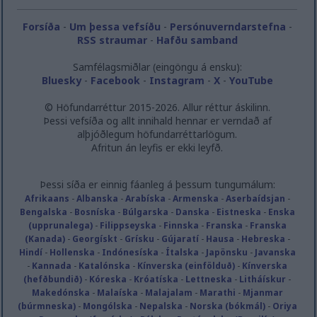
Forsíða
-
Um þessa vefsíðu
-
Persónuverndarstefna
-
RSS straumar
-
Hafðu samband
Samfélagsmiðlar (eingöngu á ensku):
Bluesky
-
Facebook
-
Instagram
-
X
-
YouTube
© Höfundarréttur 2015-2026. Allur réttur áskilinn.
Þessi vefsíða og allt innihald hennar er verndað af
alþjóðlegum höfundarréttarlögum.
Afritun án leyfis er ekki leyfð.
Þessi síða er einnig fáanleg á þessum tungumálum:
Afrikaans
-
Albanska
-
Arabíska
-
Armenska
-
Aserbaídsjan
-
Bengalska
-
Bosníska
-
Búlgarska
-
Danska
-
Eistneska
-
Enska
(upprunalega)
-
Filippseyska
-
Finnska
-
Franska
-
Franska
(Kanada)
-
Georgískt
-
Grísku
-
Gújaratí
-
Hausa
-
Hebreska
-
Hindí
-
Hollenska
-
Indónesíska
-
Ítalska
-
Japönsku
-
Javanska
-
Kannada
-
Katalónska
-
Kínverska (einfölduð)
-
Kínverska
(hefðbundið)
-
Kóreska
-
Króatíska
-
Lettneska
-
Litháískur
-
Makedónska
-
Malaíska
-
Malajalam
-
Marathi
-
Mjanmar
(búrmneska)
-
Mongólska
-
Nepalska
-
Norska (bókmál)
-
Oriya