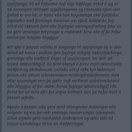
upplýsinga. Þó að höfundur hafi lagt hæfilega mikið á sig til
að sannreyna réttmæti upplýsinganna og rannsaka efnin sem
fjallað er um hér, er hann eða hún hugsanlega ekki þjálfaður
fagmaður með formlega menntun um efnið. Ráðfærðu þig
alltaf við lækninn þinn eða faglegan næringarfræðing áður en
þú gerir verulegar breytingar á mataræði þínu eða ef þú hefur
einhverjar tengdar áhyggjur.
Allt efni á þessari vefsíðu er eingöngu til upplýsinga og er ekki
ætlað að koma í staðinn fyrir faglega ráðgjöf, læknisfræðilega
greiningu eða meðferð. Engin af upplýsingum hér ætti að
teljast læknisráðgjöf. Þú berð ábyrgð á þinni eigin læknishjálp,
meðferð og ákvörðunum. Leitaðu alltaf ráða hjá lækninum
þínum eða öðrum viðurkenndum heilbrigðisstarfsmanni með
allar spurningar sem þú gætir haft varðandi sjúkdómsástand
eða áhyggjur af því. Aldrei hunsa faglega læknisráðgjöf eða
fresta því að leita eftir því vegna einhvers sem þú hefur lesið á
þessari vefsíðu.
Myndir á þessari síðu geta verið tölvugerðar teikningar eða
nálganir og eru því ekki endilega raunverulegar ljósmyndir.
Slíkar myndir geta innihaldið ónákvæmni og ættu ekki að
teljast vísindalega réttar án staðfestingar.