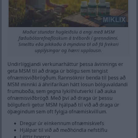
Maður stundar hugleiðslu á engi með MSM
fæðubótarefnaflöskum á tréborði í grenndinni.
Smelltu eða pikkaðu á myndina til að fá frekari
upplýsingar og hærri upplausn.
Undirliggjandi verkunarháttur þessa ávinnings er
geta MSM til að draga úr bólgu sem tengist
ofnæmisviðbrögðum. Rannsóknir benda til þess að
MSM minnki á áhrifaríkan hátt losun bólguvaldandi
frumuboða, sem gegna lykilhlutverki í að auka
ofnæmisviðbrögð. Með því að draga úr þessu
bólguferli getur MSM hjálpað til við að draga úr
óþægindum sem oft fylgja ofnæmiskvillum.
Dregur úr einkennum ofnæmiskvefs
Hjálpar til við að meðhöndla nefstíflu
Léttir hnerra