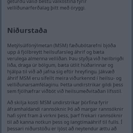
geturðu valið bestu valkostina fyrir
vellíðunarferðalag þitt með öryggi.
Niðurstaða
Metýlsúlfónýlmetan (MSM) fæðubótarefni bjóða
upp á fjölbreytt heilsufarsleg áhrif og bæta
verulega almenna vellíðan. Þau styðja við heilbrigði
liða, draga úr bólgum, bæta útlit húðarinnar og
hjálpa til við að jafna sig eftir hreyfingu. Jákvæð
áhrif MSM eru sífellt meira viðurkennd í heilsu- og
vellíðunarsamfélaginu. Þetta undirstrikar gildi þess
sem fjölhæfrar viðbót við heilsumeðvitaðan lífsstíl.
Að skilja kosti MSM undirstrikar þörfina fyrir
áframhaldandi rannsóknir. Þó að margar rannsóknir
hafi sýnt fram á virkni þess, þarf frekari rannsóknir
til að kanna notkun þess og langtímaáhrif til fulls. Í
þessari niðurstöðu er ljóst að neytendur ættu að