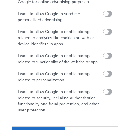
íþróttamanna getur aukið bata eftir æfingar með
Google for online advertising purposes.
MSM verulega. Klínískar rannsóknir benda til þess
að þetta náttúrulega efnasamband minnki á
I want to allow Google to send me
áhrifaríkan hátt vöðvaverki og lágmarki oxunarálag
personalized advertising.
eftir erfiðar æfingar. Íþróttamenn standa oft frammi
I want to allow Google to enable storage
fyrir þeirri áskorun að batatími sé langur, sem MSM
related to analytics like cookies on web or
getur hjálpað til við að draga úr.
device identifiers in apps.
Rannsóknir benda til þess að metýlsúlfónýlmetan
I want to allow Google to enable storage
fyrir íþróttamenn stuðli að hraðari bata með því að
related to functionality of the website or app.
vinna gegn bólgu og styðja við vöðvaviðgerð.
Bólgueyðandi eiginleikar MSM gegna lykilhlutverki
I want to allow Google to enable storage
í að draga úr óþægindum og stuðla að almennri
related to personalization.
vellíðan. Þetta gerir íþróttamönnum kleift að ná
hámarksárangri hraðar.
I want to allow Google to enable storage
related to security, including authentication
Nokkrir athyglisverðir kostir sem tengjast MSM og
functionality and fraud prevention, and other
líkamlegri frammistöðu eru meðal annars:
user protection.
Minnkun á vöðvaverkjum og stífleika
Minnkuð bólga í kringum liði