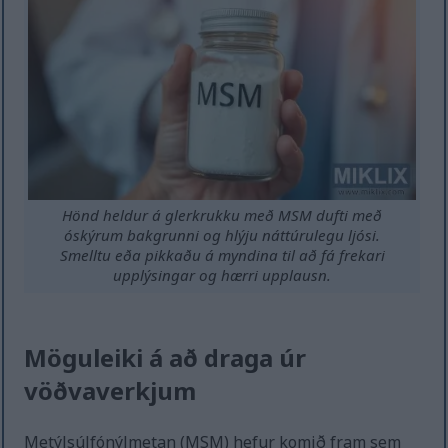
Hönd heldur á glerkrukku með MSM dufti með
óskýrum bakgrunni og hlýju náttúrulegu ljósi.
Smelltu eða pikkaðu á myndina til að fá frekari
upplýsingar og hærri upplausn.
Möguleiki á að draga úr
vöðvaverkjum
Metýlsúlfónýlmetan (MSM) hefur komið fram sem