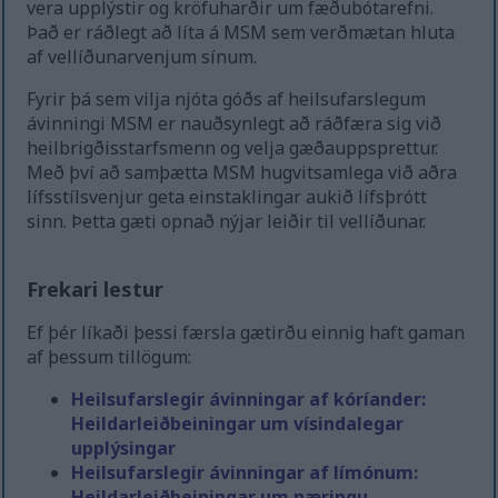
vera upplýstir og kröfuharðir um fæðubótarefni.
Það er ráðlegt að líta á MSM sem verðmætan hluta
af vellíðunarvenjum sínum.
Fyrir þá sem vilja njóta góðs af heilsufarslegum
ávinningi MSM er nauðsynlegt að ráðfæra sig við
heilbrigðisstarfsmenn og velja gæðauppsprettur.
Með því að samþætta MSM hugvitsamlega við aðra
lífsstílsvenjur geta einstaklingar aukið lífsþrótt
sinn. Þetta gæti opnað nýjar leiðir til vellíðunar.
Frekari lestur
Ef þér líkaði þessi færsla gætirðu einnig haft gaman
af þessum tillögum:
Heilsufarslegir ávinningar af kóríander:
Heildarleiðbeiningar um vísindalegar
upplýsingar
Heilsufarslegir ávinningar af límónum:
Heildarleiðbeiningar um næringu