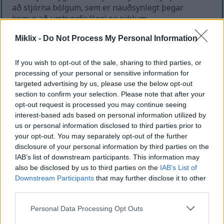
að stjórna bólgum, sem er nauðsynlegt þegar
kemur að umhverfisálagi og sýklum.
Að bæta MSM við daglega rútínu getur bætt heilsu
Miklix -
Do Not Process My Personal Information
og ónæmiskerfið. Fyrir þá sem einbeita sér að
ónæmiskerfinu er MSM verðmæt viðbót. Það getur
If you wish to opt-out of the sale, sharing to third parties, or
verið lykilþáttur í vellíðunaráætlun.
processing of your personal or sensitive information for
targeted advertising by us, please use the below opt-out
section to confirm your selection. Please note that after your
Áhrif MSM á húðheilsu
opt-out request is processed you may continue seeing
interest-based ads based on personal information utilized by
us or personal information disclosed to third parties prior to
Metýlsúlfónýlmetan (MSM) er byltingarkennd í
your opt-out. You may separately opt-out of the further
húðumhirðu og býður upp á bæði snyrtifræðilega
disclosure of your personal information by third parties on the
og húðfræðilega kosti. Það er þekkt fyrir getu sína
IAB’s list of downstream participants. This information may
til að styrkja keratín, sem er mikilvægt prótein í
also be disclosed by us to third parties on the
IAB’s List of
húð, hári og nöglum. Þessi styrking leiðir til
Downstream Participants
that may further disclose it to other
heilbrigðari og seigri húðar.
third parties.
Please note that this website/app uses one or more Google
Rannsóknir benda til þess að MSM geti dregið úr
Personal Data Processing Opt Outs
services and may gather and store information including but
bólgum í húð, sem er lykilþáttur í mörgum