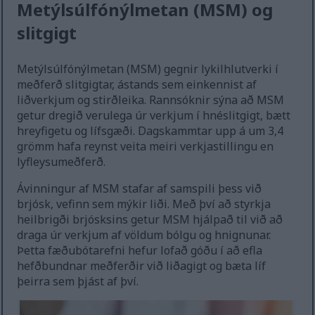
Metýlsúlfónýlmetan (MSM) og
slitgigt
Metýlsúlfónýlmetan (MSM) gegnir lykilhlutverki í
meðferð slitgigtar, ástands sem einkennist af
liðverkjum og stirðleika. Rannsóknir sýna að MSM
getur dregið verulega úr verkjum í hnéslitgigt, bætt
hreyfigetu og lífsgæði. Dagskammtar upp á um 3,4
grömm hafa reynst veita meiri verkjastillingu en
lyfleysumeðferð.
Ávinningur af MSM stafar af samspili þess við
brjósk, vefinn sem mýkir liði. Með því að styrkja
heilbrigði brjósksins getur MSM hjálpað til við að
draga úr verkjum af völdum bólgu og hnignunar.
Þetta fæðubótarefni hefur lofað góðu í að efla
hefðbundnar meðferðir við liðagigt og bæta líf
þeirra sem þjást af því.