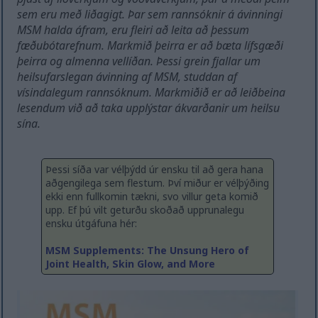
sem eru með liðagigt. Þar sem rannsóknir á ávinningi
MSM halda áfram, eru fleiri að leita að þessum
fæðubótarefnum. Markmið þeirra er að bæta lífsgæði
þeirra og almenna vellíðan. Þessi grein fjallar um
heilsufarslegan ávinning af MSM, studdan af
vísindalegum rannsóknum. Markmiðið er að leiðbeina
lesendum við að taka upplýstar ákvarðanir um heilsu
sína.
Þessi síða var vélþýdd úr ensku til að gera hana
aðgengilega sem flestum. Því miður er vélþýðing
ekki enn fullkomin tækni, svo villur geta komið
upp. Ef þú vilt geturðu skoðað upprunalegu
ensku útgáfuna hér:
MSM Supplements: The Unsung Hero of
Joint Health, Skin Glow, and More