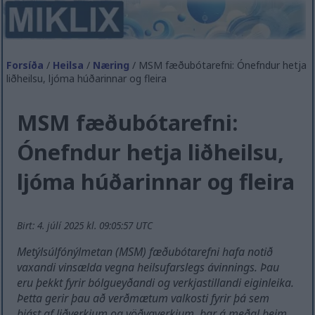
Forsíða
/
Heilsa
/
Næring
/ MSM fæðubótarefni: Ónefndur hetja
liðheilsu, ljóma húðarinnar og fleira
MSM fæðubótarefni:
Ónefndur hetja liðheilsu,
ljóma húðarinnar og fleira
Birt: 4. júlí 2025 kl. 09:05:57 UTC
Metýlsúlfónýlmetan (MSM) fæðubótarefni hafa notið
vaxandi vinsælda vegna heilsufarslegs ávinnings. Þau
eru þekkt fyrir bólgueyðandi og verkjastillandi eiginleika.
Þetta gerir þau að verðmætum valkosti fyrir þá sem
þjást af liðverkjum og vöðvaverkjum, þar á meðal þeim