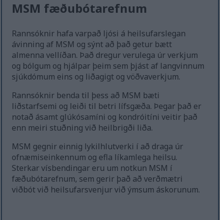
MSM fæðubótarefnum
Rannsóknir hafa varpað ljósi á heilsufarslegan
ávinning af MSM og sýnt að það getur bætt
almenna vellíðan. Það dregur verulega úr verkjum
og bólgum og hjálpar þeim sem þjást af langvinnum
sjúkdómum eins og liðagigt og vöðvaverkjum.
Rannsóknir benda til þess að MSM bæti
liðstarfsemi og leiði til betri lífsgæða. Þegar það er
notað ásamt glúkósamíni og kondróitíni veitir það
enn meiri stuðning við heilbrigði liða.
MSM gegnir einnig lykilhlutverki í að draga úr
ofnæmiseinkennum og efla líkamlega heilsu.
Sterkar vísbendingar eru um notkun MSM í
fæðubótarefnum, sem gerir það að verðmætri
viðbót við heilsufarsvenjur við ýmsum áskorunum.