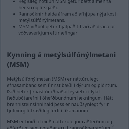
Regluleg notkun MSM getur bætt almenna
heilsu og lífsgæði.
Rannsóknir halda áfram að afhjúpa nýja kosti
metýlsúlfónýlmetans.
MSM viðbót getur hjálpað til við að draga úr
vöðvaverkjum eftir æfingar.
Kynning á metýlsúlfónýlmetani
(MSM)
Metýlsúlfónýlmetan (MSM) er náttúrulegt
efnasamband sem finnst bæði í dýrum og plöntum.
Það hefur þróast úr iðnaðarleysiefni í lykil
fæðubótarefni í óhefðbundnum lækningum. Hátt
brennisteinsinnihald þess er nauðsynlegt fyrir
fjölmörg líffræðileg ferli í líkamanum.
MSM er búið til með náttúrulegum aðferðum og
aðferðum sem notaðar eru í rannsóknarstofum. Í