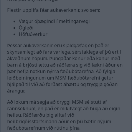
Flestir upplifa fáar aukaverkanir, svo sem:
Vægur óþægindi í meltingarvegi
Ógleði
Höfuðverkur
Þessar aukaverkanir eru sjaldgæfar, en það er
skynsamlegt að fara varlega, sérstaklega ef þú ert í
ákveðnum hópum. Þungaðar konur eða konur með
barn á brjósti ættu að ráðfæra sig við lækni áður en
þær hefja notkun nýrra fæðubótarefna. Að fylgja
leiðbeiningunum um MSM fæðubótarefni getur
hjálpað til við að forðast áhættu og tryggja góðan
árangur.
Að lokum má segja að öryggi MSM sé stutt af
rannsóknum, en það er mikilvægt að huga að eigin
heilsu. Ráðfærðu þig alltaf við
heilbrigðisstarfsmann áður en þú bætir nýjum
fæðubótarefnum við rútínu þína.