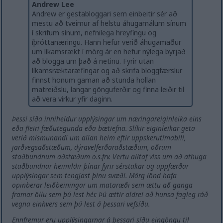
Andrew Lee
Andrew er gestabloggari sem einbeitir sér að
mestu að tveimur af helstu áhugamálum sínum
í skrifum sínum, nefnilega hreyfingu og
íþróttanæringu. Hann hefur verið áhugamaður
um líkamsrækt í mörg ár en hefur nýlega byrjað
að blogga um það á netinu. Fyrir utan
líkamsræktaræfingar og að skrifa bloggfærslur
finnst honum gaman að stunda hollan
matreiðslu, langar gönguferðir og finna leiðir til
að vera virkur yfir daginn.
Þessi síða inniheldur upplýsingar um næringareiginleika eins
eða fleiri fæðutegunda eða bætiefna. Slíkir eiginleikar geta
verið mismunandi um allan heim eftir uppskerutímabili,
jarðvegsaðstæðum, dýravelferðaraðstæðum, öðrum
staðbundnum aðstæðum o.s.frv. Vertu alltaf viss um að athuga
staðbundnar heimildir þínar fyrir sérstakar og uppfærðar
upplýsingar sem tengjast þínu svæði. Mörg lönd hafa
opinberar leiðbeiningar um mataræði sem ættu að ganga
framar öllu sem þú lest hér. Þú ættir aldrei að hunsa fagleg ráð
vegna einhvers sem þú lest á þessari vefsíðu.
Ennfremur eru upplýsingarnar á þessari síðu eingöngu til