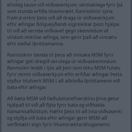
efnileg lausn við vöðvaverkjum, sérstaklega fyrir þá
sem stunda erfiða líkamsrækt. Rannsóknir sýna
fram á virkni þess við að draga úr vöðvaverkjum
eftir æfingar. Bólgueyðandi eiginleikar þess hjálpa
til við að vernda vöðvavef gegn skemmdum af
völdum mikillar æfinga, sem gerir það að vinsælu
efni meðal íþróttamanna.
Rannsóknir benda til þess að inntaka MSM fyrir
æfingar geti dregið verulega úr vöðvaskemmdum.
Rannsókn leiddi í ljós að þeir sem tóku MSM fundu
fyrir minni vöðvaverkjum eftir erfiðar æfingar. Þetta
styður hlutverk MSM í að aðstoða íþróttamenn við
bata eftir æfingar.
Að bæta MSM við fæðubótarefnarútínu þína getur
hjálpað til við að flýta fyrir bata og viðhalda
hámarksafköstum. Hæfni þess til að lina vöðvaverki
og styðja við bata eftir æfingar gerir MSM að
verðmætri eign fyrir líkamsræktaráhugamenn.