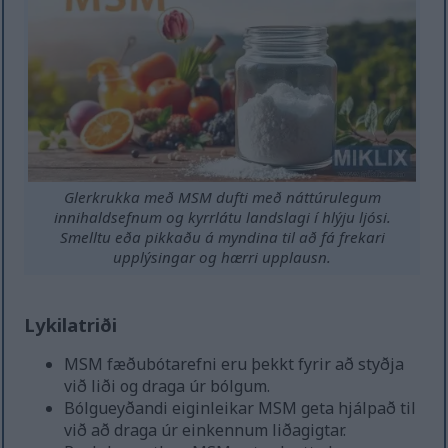
Glerkrukka með MSM dufti með náttúrulegum
innihaldsefnum og kyrrlátu landslagi í hlýju ljósi.
Smelltu eða pikkaðu á myndina til að fá frekari
upplýsingar og hærri upplausn.
Lykilatriði
MSM fæðubótarefni eru þekkt fyrir að styðja
við liði og draga úr bólgum.
Bólgueyðandi eiginleikar MSM geta hjálpað til
við að draga úr einkennum liðagigtar.