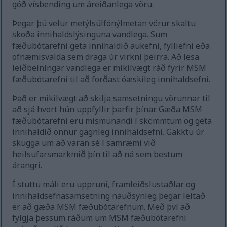
góð vísbending um áreiðanlega vöru.
Þegar þú velur metýlsúlfónýlmetan vörur skaltu
skoða innihaldslýsinguna vandlega. Sum
fæðubótarefni geta innihaldið aukefni, fylliefni eða
ofnæmisvalda sem draga úr virkni þeirra. Að lesa
leiðbeiningar vandlega er mikilvægt ráð fyrir MSM
fæðubótarefni til að forðast óæskileg innihaldsefni.
Það er mikilvægt að skilja samsetningu vörunnar til
að sjá hvort hún uppfyllir þarfir þínar. Gæða MSM
fæðubótarefni eru mismunandi í skömmtum og geta
innihaldið önnur gagnleg innihaldsefni. Gakktu úr
skugga um að varan sé í samræmi við
heilsufarsmarkmið þín til að ná sem bestum
árangri.
Í stuttu máli eru uppruni, framleiðslustaðlar og
innihaldsefnasamsetning nauðsynleg þegar leitað
er að gæða MSM fæðubótarefnum. Með því að
fylgja þessum ráðum um MSM fæðubótarefni