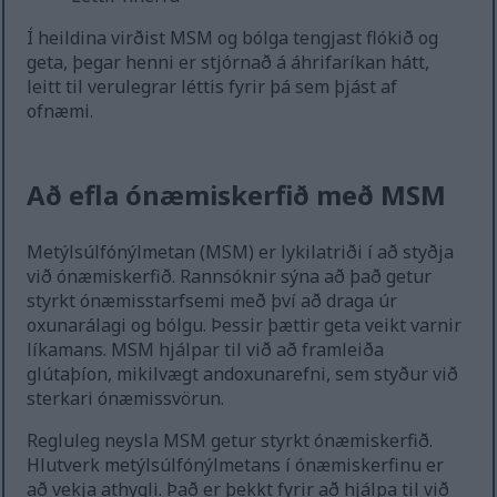
Í heildina virðist MSM og bólga tengjast flókið og
geta, þegar henni er stjórnað á áhrifaríkan hátt,
leitt til verulegrar léttis fyrir þá sem þjást af
ofnæmi.
Að efla ónæmiskerfið með MSM
Metýlsúlfónýlmetan (MSM) er lykilatriði í að styðja
við ónæmiskerfið. Rannsóknir sýna að það getur
styrkt ónæmisstarfsemi með því að draga úr
oxunarálagi og bólgu. Þessir þættir geta veikt varnir
líkamans. MSM hjálpar til við að framleiða
glútaþíon, mikilvægt andoxunarefni, sem styður við
sterkari ónæmissvörun.
Regluleg neysla MSM getur styrkt ónæmiskerfið.
Hlutverk metýlsúlfónýlmetans í ónæmiskerfinu er
að vekja athygli. Það er þekkt fyrir að hjálpa til við