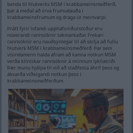
benda til hlutverks MSM í krabbameinsmeðferð,
þar á meðal að örva frumudauða í
krabbameinsfrumum og draga úr meinvarpi.
Þrátt fyrir lofandi upphafsniðurstöður eru
núverandi rannsóknir takmarkaðar. Frekari
rannsóknir eru nauðsynlegar til að skilja að fullu
hlutverk MSM í krabbameinsmeðferð. Þar sem
vísindamenn halda áfram að kanna notkun MSM
verða klínískar rannsóknir á mönnum lykilatriði.
Þær munu hjálpa til við að staðfesta áhrif þess og
ákvarða viðeigandi notkun þess í
krabbameinsmeðferðum.