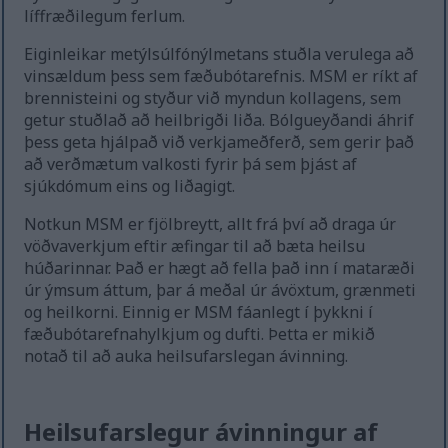
líffræðilegum ferlum.
Eiginleikar metýlsúlfónýlmetans stuðla verulega að
vinsældum þess sem fæðubótarefnis. MSM er ríkt af
brennisteini og styður við myndun kollagens, sem
getur stuðlað að heilbrigði liða. Bólgueyðandi áhrif
þess geta hjálpað við verkjameðferð, sem gerir það
að verðmætum valkosti fyrir þá sem þjást af
sjúkdómum eins og liðagigt.
Notkun MSM er fjölbreytt, allt frá því að draga úr
vöðvaverkjum eftir æfingar til að bæta heilsu
húðarinnar. Það er hægt að fella það inn í mataræði
úr ýmsum áttum, þar á meðal úr ávöxtum, grænmeti
og heilkorni. Einnig er MSM fáanlegt í þykkni í
fæðubótarefnahylkjum og dufti. Þetta er mikið
notað til að auka heilsufarslegan ávinning.
Heilsufarslegur ávinningur af