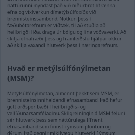
náttúrunni myndast það við niðurbrot lífrænna
efna og víxlverkun dímetýlsúlfoxíðs við
brennisteinssambönd. Notkun þess í
fæðubótarefnum er víðtæk, til að stuðla að
heilbrigði liða, draga úr bólgu og lina vöðvaverki. Að
skilja efnafræði þess og framleiðslu hjálpar okkur
að skilja vaxandi hlutverk þess í næringarefnum.
Hvað er metýlsúlfónýlmetan
(MSM)?
Metýlsúlfónýlmetan, almennt þekkt sem MSM, er
brennisteinsinnihaldandi efnasamband. Það hefur
gott orðspor bæði í heilbrigðis- og
vellíðunarsamfélaginu. Skilgreiningin á MSM felur í
sér hlutverk þess sem náttúrulega lífrænt
efnasamband sem finnst í ýmsum plöntum og
dýrum. Það gegnir mikilvægu hlutverki í ýmsum