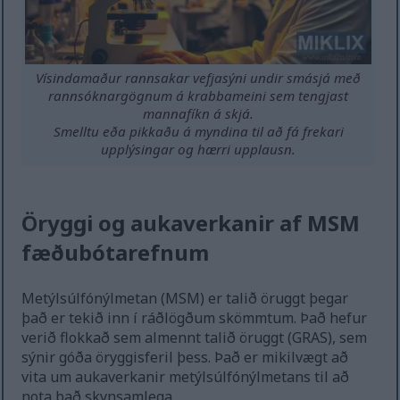
Vísindamaður rannsakar vefjasýni undir smásjá með
rannsóknargögnum á krabbameini sem tengjast
mannafíkn á skjá.
Smelltu eða pikkaðu á myndina til að fá frekari
upplýsingar og hærri upplausn.
Öryggi og aukaverkanir af MSM
fæðubótarefnum
Metýlsúlfónýlmetan (MSM) er talið öruggt þegar
það er tekið inn í ráðlögðum skömmtum. Það hefur
verið flokkað sem almennt talið öruggt (GRAS), sem
sýnir góða öryggisferil þess. Það er mikilvægt að
vita um aukaverkanir metýlsúlfónýlmetans til að
nota það skynsamlega.