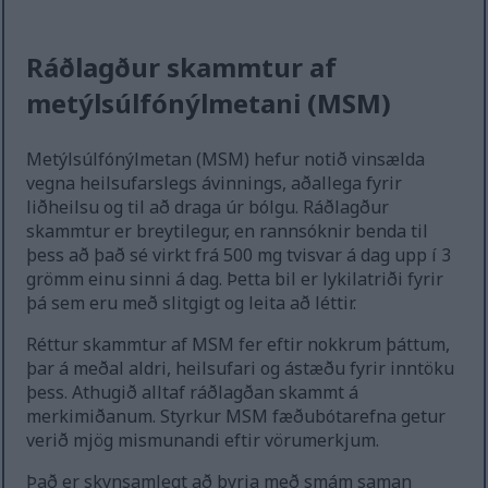
Ráðlagður skammtur af
metýlsúlfónýlmetani (MSM)
Metýlsúlfónýlmetan (MSM) hefur notið vinsælda
vegna heilsufarslegs ávinnings, aðallega fyrir
liðheilsu og til að draga úr bólgu. Ráðlagður
skammtur er breytilegur, en rannsóknir benda til
þess að það sé virkt frá 500 mg tvisvar á dag upp í 3
grömm einu sinni á dag. Þetta bil er lykilatriði fyrir
þá sem eru með slitgigt og leita að léttir.
Réttur skammtur af MSM fer eftir nokkrum þáttum,
þar á meðal aldri, heilsufari og ástæðu fyrir inntöku
þess. Athugið alltaf ráðlagðan skammt á
merkimiðanum. Styrkur MSM fæðubótarefna getur
verið mjög mismunandi eftir vörumerkjum.
Það er skynsamlegt að byrja með smám saman