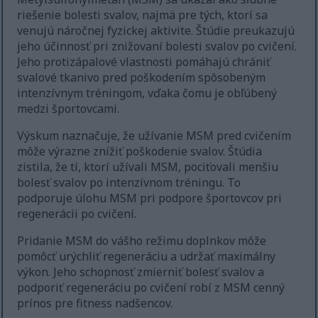
riešenie bolesti svalov, najmä pre tých, ktorí sa
venujú náročnej fyzickej aktivite. Štúdie preukazujú
jeho účinnosť pri znižovaní bolesti svalov po cvičení.
Jeho protizápalové vlastnosti pomáhajú chrániť
svalové tkanivo pred poškodením spôsobeným
intenzívnym tréningom, vďaka čomu je obľúbený
medzi športovcami.
Výskum naznačuje, že užívanie MSM pred cvičením
môže výrazne znížiť poškodenie svalov. Štúdia
zistila, že tí, ktorí užívali MSM, pociťovali menšiu
bolesť svalov po intenzívnom tréningu. To
podporuje úlohu MSM pri podpore športovcov pri
regenerácii po cvičení.
Pridanie MSM do vášho režimu doplnkov môže
pomôcť urýchliť regeneráciu a udržať maximálny
výkon. Jeho schopnosť zmierniť bolesť svalov a
podporiť regeneráciu po cvičení robí z MSM cenný
prínos pre fitness nadšencov.