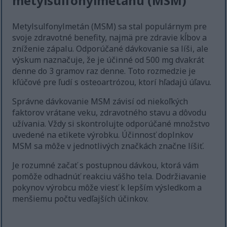
metylsulfonylmetánu (MSM)
Metylsulfonylmetán (MSM) sa stal populárnym pre
svoje zdravotné benefity, najmä pre zdravie kĺbov a
zníženie zápalu. Odporúčané dávkovanie sa líši, ale
výskum naznačuje, že je účinné od 500 mg dvakrát
denne do 3 gramov raz denne. Toto rozmedzie je
kľúčové pre ľudí s osteoartrózou, ktorí hľadajú úľavu.
Správne dávkovanie MSM závisí od niekoľkých
faktorov vrátane veku, zdravotného stavu a dôvodu
užívania. Vždy si skontrolujte odporúčané množstvo
uvedené na etikete výrobku. Účinnosť doplnkov
MSM sa môže v jednotlivých značkách značne líšiť.
Je rozumné začať s postupnou dávkou, ktorá vám
pomôže odhadnúť reakciu vášho tela. Dodržiavanie
pokynov výrobcu môže viesť k lepším výsledkom a
menšiemu počtu vedľajších účinkov.