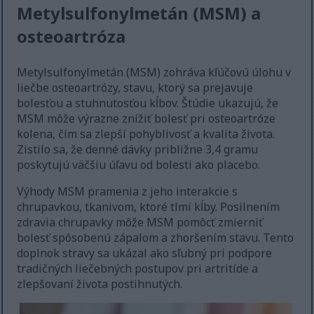
Metylsulfonylmetán (MSM) a
osteoartróza
Metylsulfonylmetán (MSM) zohráva kľúčovú úlohu v
liečbe osteoartrózy, stavu, ktorý sa prejavuje
bolesťou a stuhnutosťou kĺbov. Štúdie ukazujú, že
MSM môže výrazne znížiť bolesť pri osteoartróze
kolena, čím sa zlepší pohyblivosť a kvalita života.
Zistilo sa, že denné dávky približne 3,4 gramu
poskytujú väčšiu úľavu od bolesti ako placebo.
Výhody MSM pramenia z jeho interakcie s
chrupavkou, tkanivom, ktoré tlmí kĺby. Posilnením
zdravia chrupavky môže MSM pomôcť zmierniť
bolesť spôsobenú zápalom a zhoršením stavu. Tento
doplnok stravy sa ukázal ako sľubný pri podpore
tradičných liečebných postupov pri artritíde a
zlepšovaní života postihnutých.