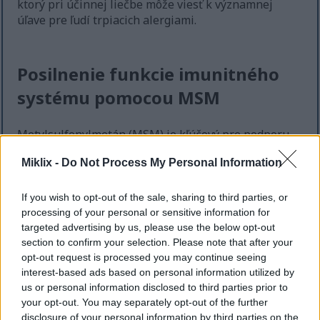
ktorý pri účinnej liečbe môže viesť k významnej
úľave pre ľudí trpiacich alergiami.
Posilnenie funkcie imunitného
systému pomocou MSM
Metylsulfonylmetán (MSM) je kľúčový pre podporu
imunitného systému. Štúdie ukazujú, že môže
Miklix -
Do Not Process My Personal Information
posilniť imunitné funkcie znížením oxidačného
stresu a zápalu. Tieto faktory môžu oslabiť
obranyschopnosť tela. MSM pomáha produkovať
If you wish to opt-out of the sale, sharing to third parties, or
glutatión, dôležitý antioxidant, ktorý podporuje
processing of your personal or sensitive information for
silnejšiu imunitnú odpoveď.
targeted advertising by us, please use the below opt-out
section to confirm your selection. Please note that after your
Pravidelné užívanie MSM môže posilniť imunitný
opt-out request is processed you may continue seeing
systém. Úloha metylsulfonylmetánu v imunite
interest-based ads based on personal information utilized by
získava na význame. Je známy tým, že pomáha
us or personal information disclosed to third parties prior to
zvládať zápaly, čo je nevyhnutné pri riešení
your opt-out. You may separately opt-out of the further
environmentálnych stresorov a patogénov.
disclosure of your personal information by third parties on the