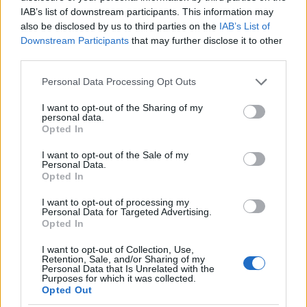
IAB’s list of downstream participants. This information may
Pridanie MSM do vášho denného režimu môže
also be disclosed by us to third parties on the
IAB’s List of
zlepšiť zdravie a imunitu. Pre tých, ktorí sa
Downstream Participants
that may further disclose it to other
zameriavajú na zdravie imunity, je MSM cenným
third parties.
doplnkom. Môže byť kľúčovou súčasťou wellness
Please note that this website/app uses one or more Google
Personal Data Processing Opt Outs
plánu.
services and may gather and store information including but
not limited to your visit or usage behaviour. You may click to
I want to opt-out of the Sharing of my
personal data.
grant or deny consent to Google and its third-party tags to
Opted In
Účinky MSM na zdravie pokožky
use your data for below specified purposes in below Google
consent section.
I want to opt-out of the Sale of my
Personal Data.
Metylsulfonylmetán (MSM) je prelomový zložkou v
Opted In
starostlivosti o pleť a poskytuje kozmetické aj
dermatologické výhody. Je známy svojou
I want to opt-out of processing my
Personal Data for Targeted Advertising.
schopnosťou posilňovať keratín, kľúčový proteín v
Opted In
pokožke, vlasoch a nechtoch. Toto posilnenie vedie k
zdravšej a odolnejšej pokožke.
I want to opt-out of Collection, Use,
Retention, Sale, and/or Sharing of my
Personal Data that Is Unrelated with the
Výskum naznačuje, že MSM dokáže účinne zmierniť
Purposes for which it was collected.
zápal pokožky, ktorý je kľúčovým faktorom pri
Opted Out
mnohých kožných ochoreniach. Pomáha tiež