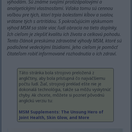
výhodám. Sú známe svojimi protizápalovými a
analgetickými vlastnosťami. Vďaka tomu sú cennou
voľbou pre tých, ktorí trpia bolesťami kĺbov a svalov,
vrátane tých s artritídou. S pokračujúcim výskumom
výhod MSM sa stále viac ľudí obracia na tieto doplnky.
Ich cieľom je zlepšiť kvalitu ich života a celkovú pohodu.
Tento článok preskúma zdravotné výhody MSM, ktoré sú
podložené vedeckými štúdiami. Jeho cieľom je pomôcť
čitateľom robiť informované rozhodnutia o ich zdraví.
Táto stránka bola strojovo preložená z
angličtiny, aby bola prístupná čo najväčšiemu
počtu ľudí. Žiaľ, strojový preklad ešte nie je
dokonalá technológia, takže sa môžu vyskytnúť
chyby. Ak chcete, môžete si pozrieť pôvodnú
anglickú verziu tu:
MSM Supplements: The Unsung Hero of
Joint Health, Skin Glow, and More