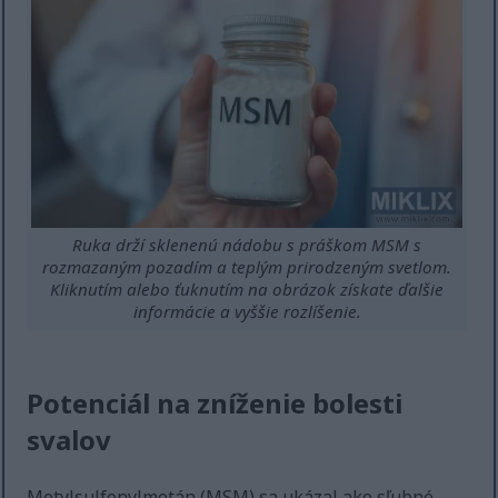
Ruka drží sklenenú nádobu s práškom MSM s
rozmazaným pozadím a teplým prirodzeným svetlom.
Kliknutím alebo ťuknutím na obrázok získate ďalšie
informácie a vyššie rozlíšenie.
Potenciál na zníženie bolesti
svalov
Metylsulfonylmetán (MSM) sa ukázal ako sľubné