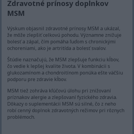
Zdravotné prínosy doplnkov
MSM
Výskum objasnil zdravotné prínosy MSM a ukázal,
že môže zlepšiť celkovú pohodu. Významne znižuje
bolesť a zápal, čím pomáha ľuďom s chronickými
ochoreniami, ako je artritída a bolesť svalov.
Štúdie naznačujú, že MSM zlepšuje funkciu kĺbov,
čo vedie k lepšej kvalite života. V kombinácii s
glukozamínom a chondroitínom ponúka ešte väčšiu
podporu pre zdravie kĺbov.
MSM tiež zohráva kľúčovú úlohu pri znižovaní
príznakov alergie a zlepšovaní fyzického zdravia.
Dôkazy o suplementácii MSM sú silné, čo z neho
robí cenný doplnok zdravotných režimov pri rôznych
problémoch.