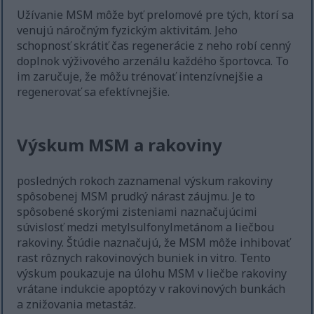
Užívanie MSM môže byť prelomové pre tých, ktorí sa
venujú náročným fyzickým aktivitám. Jeho
schopnosť skrátiť čas regenerácie z neho robí cenný
doplnok výživového arzenálu každého športovca. To
im zaručuje, že môžu trénovať intenzívnejšie a
regenerovať sa efektívnejšie.
Výskum MSM a rakoviny
posledných rokoch zaznamenal výskum rakoviny
spôsobenej MSM prudký nárast záujmu. Je to
spôsobené skorými zisteniami naznačujúcimi
súvislosť medzi metylsulfonylmetánom a liečbou
rakoviny. Štúdie naznačujú, že MSM môže inhibovať
rast rôznych rakovinových buniek in vitro. Tento
výskum poukazuje na úlohu MSM v liečbe rakoviny
vrátane indukcie apoptózy v rakovinových bunkách
a znižovania metastáz.