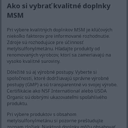
Ako si vybrať kvalitné doplnky
MSM
Pri výbere kvalitných doplnkov MSM je kľúčových
niekoľko faktorov pre informované rozhodnutie.
Zdroje sú rozhodujúce pre účinnosť
metylsulfonylmetánu. Hľadajte produkty od
renomovaných výrobcov, ktorí sa zameriavajú na
vysoko kvalitné suroviny.
Dôležité sú aj výrobné postupy. Vyberte si
spoločnosti, ktoré dodržiavajú správne výrobné
postupy (GMP) a sú transparentné vo svojej výrobe.
Certifikácie ako NSF International alebo USDA
Organic sú dobrými ukazovateľmi spoľahlivého
produktu.
Pri výbere produktov s obsahom
metylsulfonylmetánu si pozorne preštudujte
zoznam zložiek. Niektoré doplnky môžu obsahovať