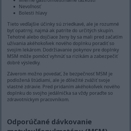
Mierne gastrointestinálne ťažkosti
Nevoľnosť
Bolesti hlavy
Tieto vedľajšie účinky sú zriedkavé, ale je rozumné
byť opatrný, najmä ak patríte do určitých skupín.
Tehotné alebo dojčiace ženy by sa mali pred začatím
užívania akéhokoľvek nového doplnku poradiť so
svojím lekárom. Dodržiavanie pokynov pre doplnky
MSM môže pomôcť vyhnúť sa rizikám a zabezpečiť
dobré výsledky.
Záverom možno povedať, že bezpečnosť MSM je
podložená štúdiami, ale je dôležité zvážiť svoje
vlastné zdravie. Pred pridaním akéhokoľvek nového
doplnku do svojho jedálnička sa vždy poraďte so
zdravotníckym pracovníkom.
Odporúčané dávkovanie