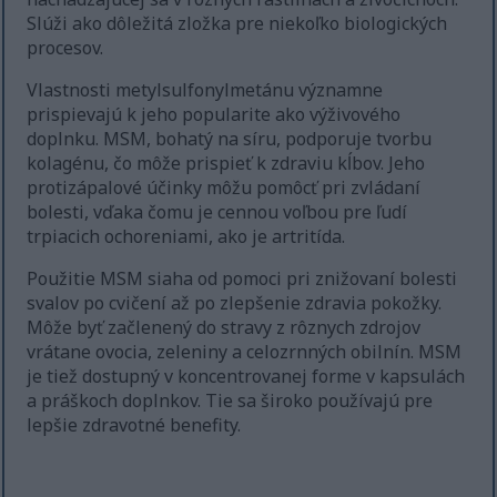
Slúži ako dôležitá zložka pre niekoľko biologických
procesov.
Vlastnosti metylsulfonylmetánu významne
prispievajú k jeho popularite ako výživového
doplnku. MSM, bohatý na síru, podporuje tvorbu
kolagénu, čo môže prispieť k zdraviu kĺbov. Jeho
protizápalové účinky môžu pomôcť pri zvládaní
bolesti, vďaka čomu je cennou voľbou pre ľudí
trpiacich ochoreniami, ako je artritída.
Použitie MSM siaha od pomoci pri znižovaní bolesti
svalov po cvičení až po zlepšenie zdravia pokožky.
Môže byť začlenený do stravy z rôznych zdrojov
vrátane ovocia, zeleniny a celozrnných obilnín. MSM
je tiež dostupný v koncentrovanej forme v kapsulách
a práškoch doplnkov. Tie sa široko používajú pre
lepšie zdravotné benefity.