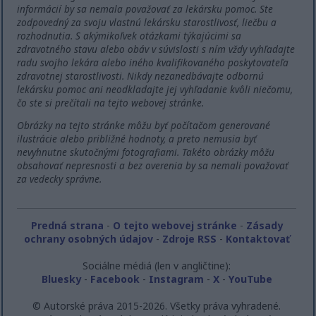
informácií by sa nemala považovať za lekársku pomoc. Ste
zodpovedný za svoju vlastnú lekársku starostlivosť, liečbu a
rozhodnutia. S akýmikoľvek otázkami týkajúcimi sa
zdravotného stavu alebo obáv v súvislosti s ním vždy vyhľadajte
radu svojho lekára alebo iného kvalifikovaného poskytovateľa
zdravotnej starostlivosti. Nikdy nezanedbávajte odbornú
lekársku pomoc ani neodkladajte jej vyhľadanie kvôli niečomu,
čo ste si prečítali na tejto webovej stránke.
Obrázky na tejto stránke môžu byť počítačom generované
ilustrácie alebo približné hodnoty, a preto nemusia byť
nevyhnutne skutočnými fotografiami. Takéto obrázky môžu
obsahovať nepresnosti a bez overenia by sa nemali považovať
za vedecky správne.
Predná strana
-
O tejto webovej stránke
-
Zásady
ochrany osobných údajov
-
Zdroje RSS
-
Kontaktovať
Sociálne médiá (len v angličtine):
Bluesky
-
Facebook
-
Instagram
-
X
-
YouTube
© Autorské práva 2015-2026. Všetky práva vyhradené.