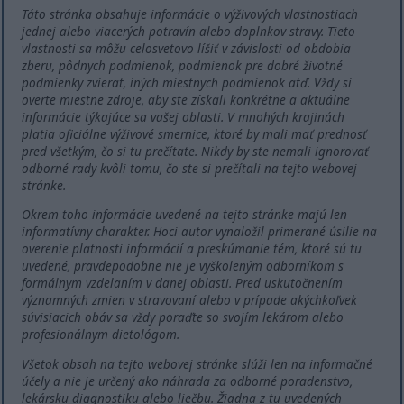
Táto stránka obsahuje informácie o výživových vlastnostiach
jednej alebo viacerých potravín alebo doplnkov stravy. Tieto
vlastnosti sa môžu celosvetovo líšiť v závislosti od obdobia
zberu, pôdnych podmienok, podmienok pre dobré životné
podmienky zvierat, iných miestnych podmienok atď. Vždy si
overte miestne zdroje, aby ste získali konkrétne a aktuálne
informácie týkajúce sa vašej oblasti. V mnohých krajinách
platia oficiálne výživové smernice, ktoré by mali mať prednosť
pred všetkým, čo si tu prečítate. Nikdy by ste nemali ignorovať
odborné rady kvôli tomu, čo ste si prečítali na tejto webovej
stránke.
Okrem toho informácie uvedené na tejto stránke majú len
informatívny charakter. Hoci autor vynaložil primerané úsilie na
overenie platnosti informácií a preskúmanie tém, ktoré sú tu
uvedené, pravdepodobne nie je vyškoleným odborníkom s
formálnym vzdelaním v danej oblasti. Pred uskutočnením
významných zmien v stravovaní alebo v prípade akýchkoľvek
súvisiacich obáv sa vždy poraďte so svojím lekárom alebo
profesionálnym dietológom.
Všetok obsah na tejto webovej stránke slúži len na informačné
účely a nie je určený ako náhrada za odborné poradenstvo,
lekársku diagnostiku alebo liečbu. Žiadna z tu uvedených