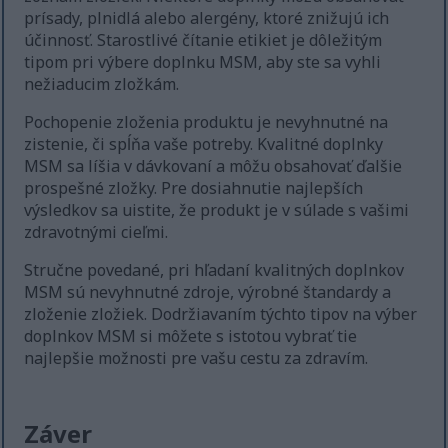
prísady, plnidlá alebo alergény, ktoré znižujú ich
účinnosť. Starostlivé čítanie etikiet je dôležitým
tipom pri výbere doplnku MSM, aby ste sa vyhli
nežiaducim zložkám.
Pochopenie zloženia produktu je nevyhnutné na
zistenie, či spĺňa vaše potreby. Kvalitné doplnky
MSM sa líšia v dávkovaní a môžu obsahovať ďalšie
prospešné zložky. Pre dosiahnutie najlepších
výsledkov sa uistite, že produkt je v súlade s vašimi
zdravotnými cieľmi.
Stručne povedané, pri hľadaní kvalitných doplnkov
MSM sú nevyhnutné zdroje, výrobné štandardy a
zloženie zložiek. Dodržiavaním týchto tipov na výber
doplnkov MSM si môžete s istotou vybrať tie
najlepšie možnosti pre vašu cestu za zdravím.
Záver