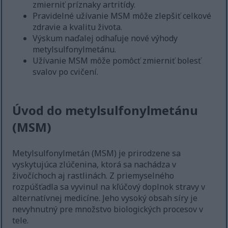
zmierniť príznaky artritídy.
Pravidelné užívanie MSM môže zlepšiť celkové
zdravie a kvalitu života.
Výskum naďalej odhaľuje nové výhody
metylsulfonylmetánu.
Užívanie MSM môže pomôcť zmierniť bolesť
svalov po cvičení.
Úvod do metylsulfonylmetánu
(MSM)
Metylsulfonylmetán (MSM) je prirodzene sa
vyskytujúca zlúčenina, ktorá sa nachádza v
živočíchoch aj rastlinách. Z priemyselného
rozpúšťadla sa vyvinul na kľúčový doplnok stravy v
alternatívnej medicíne. Jeho vysoký obsah síry je
nevyhnutný pre množstvo biologických procesov v
tele.