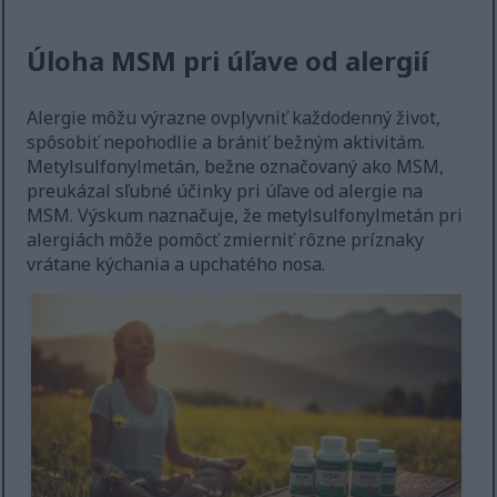
Úloha MSM pri úľave od alergií
Alergie môžu výrazne ovplyvniť každodenný život,
spôsobiť nepohodlie a brániť bežným aktivitám.
Metylsulfonylmetán, bežne označovaný ako MSM,
preukázal sľubné účinky pri úľave od alergie na
MSM. Výskum naznačuje, že metylsulfonylmetán pri
alergiách môže pomôcť zmierniť rôzne príznaky
vrátane kýchania a upchatého nosa.