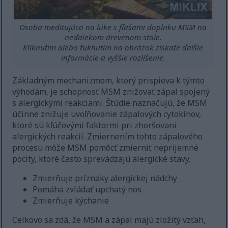
Osoba meditujúca na lúke s fľašami doplnku MSM na
neďalekom drevenom stole.
Kliknutím alebo ťuknutím na obrázok získate ďalšie
informácie a vyššie rozlíšenie.
Základným mechanizmom, ktorý prispieva k týmto
výhodám, je schopnosť MSM znižovať zápal spojený
s alergickými reakciami. Štúdie naznačujú, že MSM
účinne znižuje uvoľňovanie zápalových cytokínov,
ktoré sú kľúčovými faktormi pri zhoršovaní
alergických reakcií. Zmiernením tohto zápalového
procesu môže MSM pomôcť zmierniť nepríjemné
pocity, ktoré často sprevádzajú alergické stavy.
Zmierňuje príznaky alergickej nádchy
Pomáha zvládať upchatý nos
Zmierňuje kýchanie
Celkovo sa zdá, že MSM a zápal majú zložitý vzťah,