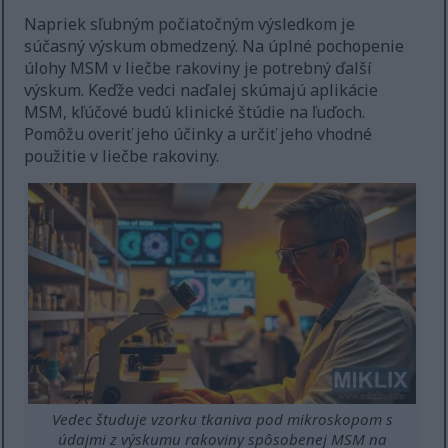
Napriek sľubným počiatočným výsledkom je
súčasný výskum obmedzený. Na úplné pochopenie
úlohy MSM v liečbe rakoviny je potrebný ďalší
výskum. Keďže vedci naďalej skúmajú aplikácie
MSM, kľúčové budú klinické štúdie na ľuďoch.
Pomôžu overiť jeho účinky a určiť jeho vhodné
použitie v liečbe rakoviny.
Vedec študuje vzorku tkaniva pod mikroskopom s
údajmi z výskumu rakoviny spôsobenej MSM na