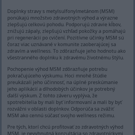
Doplnky stravy s metylsulfonylmetánom (MSM)
ponúkajú množstvo zdravotných výhod a výrazne
zlepšujú celkovú pohodu. Podporujú zdravie kĺbov,
znižujú zápaly, zlepšujú vzhľad pokožky a pomáhajú
pri regenerácii po cvičení. Pozitívne účinky MSM sú
čoraz viac uznávané v komunite zaoberajúcej sa
zdravím a wellness. To zdôrazňuje jeho hodnotu ako
všestranného doplnku k zdravému životnému štýlu.
Pochopenie výhod MSM zdôrazňuje potrebu
pokračujúceho výskumu. Hoci mnohé štúdie
preukázali jeho účinnosť, na úplné preskúmanie
jeho aplikácií a dlhodobých účinkov je potrebný
ďalší výskum. Z tohto záveru vyplýva, že
spotrebitelia by mali byť informovaní a mali by byť
rozvážni v oblasti doplnkov. Odporúča sa zvážiť
MSM ako cennú súčasť svojho wellness režimu.
Pre tých, ktorí chcú profitovať zo zdravotných výhod
MSM, je nevyhnutná konzultácia so zdravotníckymi