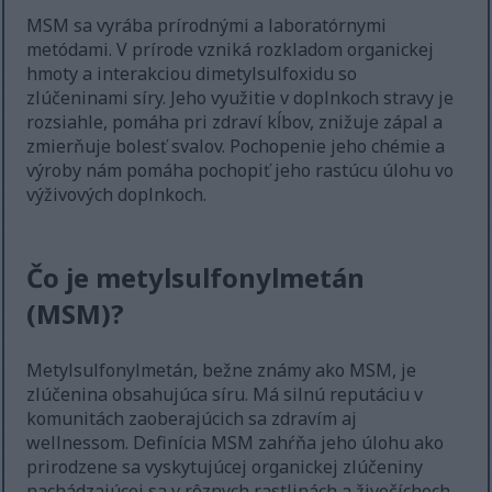
MSM sa vyrába prírodnými a laboratórnymi
metódami. V prírode vzniká rozkladom organickej
hmoty a interakciou dimetylsulfoxidu so
zlúčeninami síry. Jeho využitie v doplnkoch stravy je
rozsiahle, pomáha pri zdraví kĺbov, znižuje zápal a
zmierňuje bolesť svalov. Pochopenie jeho chémie a
výroby nám pomáha pochopiť jeho rastúcu úlohu vo
výživových doplnkoch.
Čo je metylsulfonylmetán
(MSM)?
Metylsulfonylmetán, bežne známy ako MSM, je
zlúčenina obsahujúca síru. Má silnú reputáciu v
komunitách zaoberajúcich sa zdravím aj
wellnessom. Definícia MSM zahŕňa jeho úlohu ako
prirodzene sa vyskytujúcej organickej zlúčeniny
nachádzajúcej sa v rôznych rastlinách a živočíchoch.