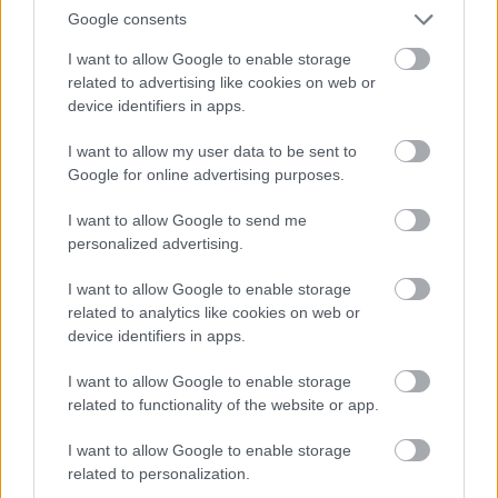
hydratovať pokožku, čo vedie k hladšej a pružnejšej
Google consents
textúre. Pre tých, ktorí bojujú so zápalovými
I want to allow Google to enable storage
kožnými problémami, ako je rosacea, môže MSM
related to advertising like cookies on web or
pomôcť zmierniť príznaky, čo vedie k jasnejšej pleti.
device identifiers in apps.
Lokálna aplikácia MSM preukázala významné
I want to allow my user data to be sent to
zlepšenie textúry a vzhľadu pokožky. Používatelia
Google for online advertising purposes.
často hlásia zlepšenie celkového zdravia pokožky a
pripisujú to transformačným účinkom MSM.
I want to allow Google to send me
Rastúca popularita MSM v produktoch starostlivosti
personalized advertising.
o pleť dokazuje jeho účinnosť a rastúcu atraktivitu v
kozmetickom priemysle.
I want to allow Google to enable storage
related to analytics like cookies on web or
device identifiers in apps.
Užívanie MSM na regeneráciu pri
I want to allow Google to enable storage
cvičení
related to functionality of the website or app.
I want to allow Google to enable storage
Začlenenie metylsulfonylmetánu do športovcovho
related to personalization.
režimu môže výrazne zlepšiť regeneráciu po cvičení