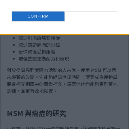
持肌肉修復來加快恢復。 MSM 的抗發炎特性在緩解不
適和促進整體健康方面發揮關鍵作用。這使得運動員能
夠更快地恢復最佳狀態。
CONFIRM
MSM 與身體機能相關的一些值得注意的好處包括：
減少肌肉酸痛和僵硬
減少關節周圍的炎症
更快修復受損組織
增強整體運動耐力和表現
對於從事高強度體力活動的人來說，使用 MSM 可以帶
來顯著的改變。它能夠縮短恢復時間，使其成為運動員
膳食補充劑庫中的寶貴補充。這確保他們能夠更刻苦地
訓練，並更有效地恢復。
MSM 與癌症的研究
近年來，MSM 癌症研究的興趣激增。這得歸功於早期研