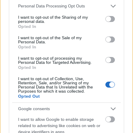
Please note that this website/app uses one or more Google
經常使用 MSM 可以增強免疫系統。甲基磺酰甲烷在免
Personal Data Processing Opt Outs
services and may gather and store information including but
疫力方面的作用正日益受到關注。它以有助於控制發炎
not limited to your visit or usage behaviour. You may click to
I want to opt-out of the Sharing of my
而聞名，在面對環境壓力和病原體時至關重要。
personal data.
grant or deny consent to Google and its third-party tags to
Opted In
use your data for below specified purposes in below Google
在日常生活中添加MSM可以增強健康和免疫力。對於注
consent section.
I want to opt-out of the Sale of my
重免疫健康的人來說，MSM是一種非常有價值的補充。
Personal Data.
它可以成為健康計劃的重要組成部分。
Opted In
I want to opt-out of processing my
Personal Data for Targeted Advertising.
MSM對皮膚健康的影響
Opted In
I want to opt-out of Collection, Use,
Retention, Sale, and/or Sharing of my
甲基磺酰基甲烷 (MSM) 是護膚領域的顛覆性成分，兼具
Personal Data that Is Unrelated with the
Purposes for which it was collected.
美容和皮膚病學優勢。它以強健角蛋白（皮膚、頭髮和
Opted Out
指甲中的關鍵蛋白質）而聞名。這種強健作用可使肌膚
更健康、更有彈性。
Google consents
研究表明，MSM 可以有效減少皮膚炎症，而發炎是許多
I want to allow Google to enable storage
皮膚問題的關鍵因素。它還能幫助滋潤肌膚，使肌膚更
related to advertising like cookies on web or
device identifiers in apps.