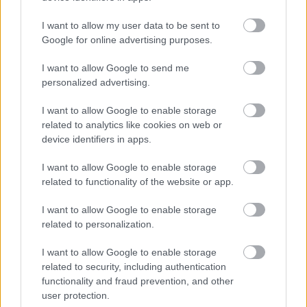
光滑、更柔嫩。對於那些正在與紅斑痤瘡等發炎性皮膚
問題作鬥爭的人來說，MSM 可以幫助緩解症狀，使膚色
I want to allow my user data to be sent to
更透亮。
Google for online advertising purposes.
MSM 的局部應用已顯示出顯著改善膚質和外觀的效果。
I want to allow Google to send me
使用者經常反映整體皮膚健康狀況有所改善，這歸功於
personalized advertising.
MSM 的變革性功效。 MSM 在護膚產品中的日益普及，
證明了其有效性以及在美容行業日益增長的吸引力。
I want to allow Google to enable storage
related to analytics like cookies on web or
device identifiers in apps.
使用 MSM 進行運動恢復
I want to allow Google to enable storage
related to functionality of the website or app.
將甲基磺酰甲烷納入運動員的日常運動中，可顯著增強
I want to allow Google to enable storage
MSM的運動恢復。臨床試驗表明，這種天然化合物能夠
related to personalization.
有效緩解肌肉酸痛，並最大程度地減少高強度訓練後的
氧化壓力。運動員經常面臨恢復時間過長的挑戰，而
I want to allow Google to enable storage
MSM可以幫助緩解這個問題。
related to security, including authentication
functionality and fraud prevention, and other
研究表明，甲基磺酰基甲烷有助於運動員透過消炎和支
user protection.