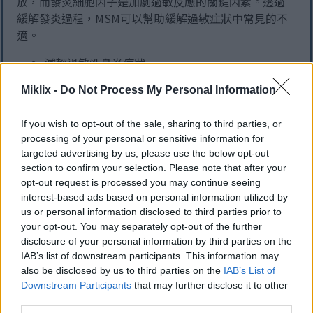
放，而發炎細胞因子是加劇過敏反應的關鍵因素。透過
緩解發炎過程，MSM可以幫助緩解過敏症狀中常見的不
適。
減輕過敏性鼻炎症狀
幫助緩解鼻塞
Miklix -
Do Not Process My Personal Information
緩解打噴嚏
總體而言，MSM 和發炎似乎存在複雜的關係，如果得到
If you wish to opt-out of the sale, sharing to third parties, or
processing of your personal or sensitive information for
有效控制，可以顯著緩解過敏患者的症狀。
targeted advertising by us, please use the below opt-out
section to confirm your selection. Please note that after your
opt-out request is processed you may continue seeing
利用 MSM 增強免疫系統功能
interest-based ads based on personal information utilized by
us or personal information disclosed to third parties prior to
your opt-out. You may separately opt-out of the further
甲基磺酰甲烷 (MSM) 是支持免疫系統的關鍵成分。研究
disclosure of your personal information by third parties on the
表明，它可以透過降低氧化壓力和發炎來增強免疫功
IAB’s list of downstream participants. This information may
能。這些因素會削弱人體的防禦能力。 MSM 有助於產
also be disclosed by us to third parties on the
IAB’s List of
生穀胱甘肽——一種重要的抗氧化劑，從而增強免疫反
Downstream Participants
that may further disclose it to other
應。
third parties.