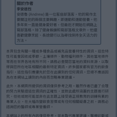
關於作者
李安德烈
安德魯 (Andrew) 是一位客座部落客，他的寫作主
要關注他的兩個主要興趣，即運動和運動營養。他
多年來一直是健身愛好者，但最近才開始在網路上
寫部落格。除了健身鍛鍊和寫部落格文章外，他還
喜歡健康烹飪、長途健行以及尋找保持全天活力的
方法。
本頁包含有關一種或多種食品或補充品營養特性的資訊。這些特
性可能會因收成季節、土壤條件、動物福利條件、其他當地條件
等而在世界各地有所不同。請務必查閱您當地的資料來源，以取
得與您所在地區相關的最新特定資訊。許多國家都有官方的飲食
指引，這些指引應優先於您在此讀到的任何資訊。您絕不應該因
為在本網站上讀到的內容而忽略專業建議。
此外，本網頁所提供的資訊僅供參考之用。雖然作者已盡了合理
的努力來驗證這些資訊的正確性，並對此處所涵蓋的主題進行研
究，但他或她可能並非在此主題上接受過正規教育的訓練有素的
專業人士。在大幅改變飲食習慣或有任何相關疑慮之前，請務必
諮詢您的醫師或專業營養師。
本網站上的所有內容僅供參考，並未取代專業建議、醫療診斷或