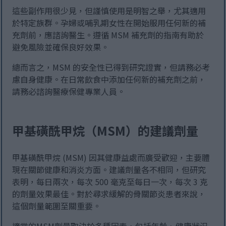
這些副作用很少見，但謹慎使用是明智之舉，尤其適用
於特定族群。孕婦或哺乳期女性在開始服用任何新的補
充劑前，應諮詢醫生。遵循 MSM 補充劑的指南有助於
避免風險並確保良好效果。
總而言之，MSM 的安全性已得到研究證實，但請務必考
慮自身健康。在日常飲食中添加任何新的補充劑之前，
請務必諮詢醫療保健專業人員。
甲基磺酰甲烷（MSM）的建議劑量
甲基磺酰甲烷 (MSM) 因其健康益處而廣受歡迎，主要體
現在關節健康和消炎方面。建議劑量各不相同，但研究
表明，每日兩次，每次 500 毫克至每日一次，每次 3 克
的劑量效果最佳。對於尋求緩解的骨關節炎患者來說，
這個劑量範圍至關重要。