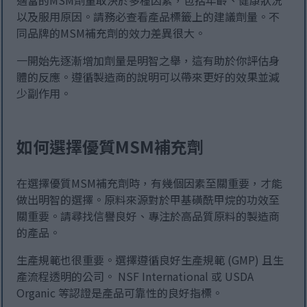
適當的MSM劑量取決於多種因素，包括年齡、健康狀況
以及服用原因。請務必查看產品標籤上的建議劑量。不
同品牌的MSM補充劑的效力差異很大。
一開始先逐漸增加劑量是明智之舉，這有助於你評估身
體的反應。遵循製造商的說明可以帶來更好的效果並減
少副作用。
如何選擇優質MSM補充劑
在選擇優質MSM補充劑時，有幾個因素至關重要，才能
做出明智的選擇。原料來源對於甲基磺酰甲烷的功效至
關重要。請尋找信譽良好、專注於高品質原料的製造商
的產品。
生產規範也很重要。選擇遵循良好生產規範 (GMP) 且生
產流程透明的公司。 NSF International 或 USDA
Organic 等認證是產品可靠性的良好指標。