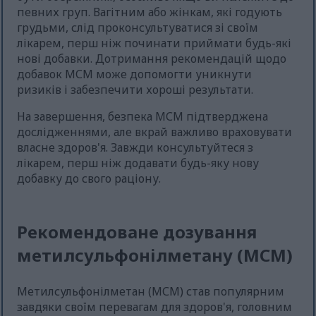
певних груп. Вагітним або жінкам, які годують
грудьми, слід проконсультуватися зі своїм
лікарем, перш ніж починати приймати будь-які
нові добавки. Дотримання рекомендацій щодо
добавок МСМ може допомогти уникнути
ризиків і забезпечити хороші результати.
На завершення, безпека МСМ підтверджена
дослідженнями, але вкрай важливо враховувати
власне здоров'я. Завжди консультуйтеся з
лікарем, перш ніж додавати будь-яку нову
добавку до свого раціону.
Рекомендоване дозування
метилсульфонілметану (МСМ)
Метилсульфонілметан (МСМ) став популярним
завдяки своїм перевагам для здоров'я, головним