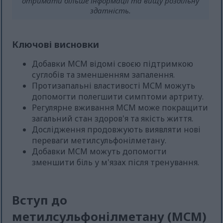
отримати більше інформації та вищу роздільну
здатність.
Ключові висновки
Добавки МСМ відомі своєю підтримкою
суглобів та зменшенням запалення.
Протизапальні властивості МСМ можуть
допомогти полегшити симптоми артриту.
Регулярне вживання МСМ може покращити
загальний стан здоров'я та якість життя.
Дослідження продовжують виявляти нові
переваги метилсульфонілметану.
Добавки МСМ можуть допомогти
зменшити біль у м'язах після тренування.
Вступ до
метилсульфонілметану (МСМ)