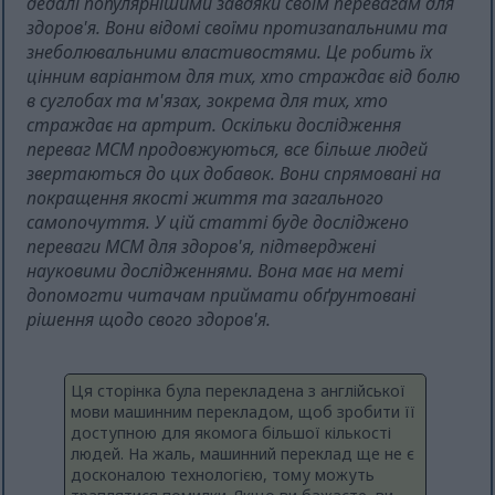
дедалі популярнішими завдяки своїм перевагам для
здоров'я. Вони відомі своїми протизапальними та
знеболювальними властивостями. Це робить їх
цінним варіантом для тих, хто страждає від болю
в суглобах та м'язах, зокрема для тих, хто
страждає на артрит. Оскільки дослідження
переваг МСМ продовжуються, все більше людей
звертаються до цих добавок. Вони спрямовані на
покращення якості життя та загального
самопочуття. У цій статті буде досліджено
переваги МСМ для здоров'я, підтверджені
науковими дослідженнями. Вона має на меті
допомогти читачам приймати обґрунтовані
рішення щодо свого здоров'я.
Ця сторінка була перекладена з англійської
мови машинним перекладом, щоб зробити її
доступною для якомога більшої кількості
людей. На жаль, машинний переклад ще не є
досконалою технологією, тому можуть