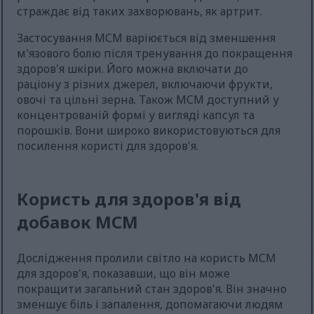
страждає від таких захворювань, як артрит.
Застосування МСМ варіюється від зменшення
м'язового болю після тренування до покращення
здоров'я шкіри. Його можна включати до
раціону з різних джерел, включаючи фрукти,
овочі та цільні зерна. Також МСМ доступний у
концентрованій формі у вигляді капсул та
порошків. Вони широко використовуються для
посилення користі для здоров'я.
Користь для здоров'я від
добавок МСМ
Дослідження пролили світло на користь МСМ
для здоров'я, показавши, що він може
покращити загальний стан здоров'я. Він значно
зменшує біль і запалення, допомагаючи людям