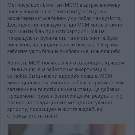
Метилсульфонілметан (МСМ) відіграє ключову
роль у лікуванні остеоартриту, стану, що
характеризується болем у суглобах та скутістю.
Дослідження показують, що МСМ може значно
зменшити біль при остеоартриті коліна,
покращуючи рухливість та якість життя. Було
виявлено, що щоденні дози близько 3,4 грама
забезпечують більше знеболення, ніж плацебо.
Користь МСМ полягає в його взаємодії з хрящем
– тканиною, яка забезпечує амортизацію
суглобів. Зміцнюючи здоров'я хрящів, МСМ
може допомогти зменшити біль, спричинений
запаленням та погіршенням стану. Ця добавка
продемонструвала багатообіцяючі результати у
посиленні традиційних методів лікування
артриту, покращуючи життя людей, які
страждають на нього.