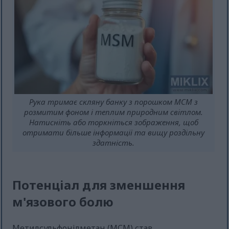
Рука тримає скляну банку з порошком МСМ з
розмитим фоном і теплим природним світлом.
Натисніть або торкніться зображення, щоб
отримати більше інформації та вищу роздільну
здатність.
Потенціал для зменшення
м'язового болю
Метилсульфонілметан (МСМ) став