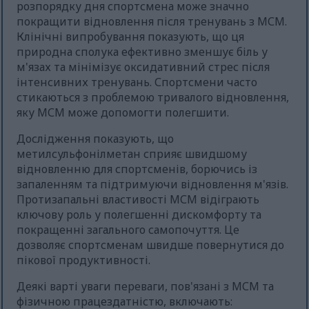
розпорядку дня спортсмена може значно
покращити відновлення після тренувань з МСМ.
Клінічні випробування показують, що ця
природна сполука ефективно зменшує біль у
м'язах та мінімізує оксидативний стрес після
інтенсивних тренувань. Спортсмени часто
стикаються з проблемою тривалого відновлення,
яку МСМ може допомогти полегшити.
Дослідження показують, що
метилсульфонілметан сприяє швидшому
відновленню для спортсменів, борючись із
запаленням та підтримуючи відновлення м'язів.
Протизапальні властивості МСМ відіграють
ключову роль у полегшенні дискомфорту та
покращенні загального самопочуття. Це
дозволяє спортсменам швидше повернутися до
пікової продуктивності.
Деякі варті уваги переваги, пов'язані з МСМ та
фізичною працездатністю, включають: