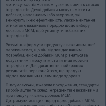
метилсульфонілметаном, уважно вивчіть список
інгредієнтів. Деякі добавки можуть містити
добавки, наповнювачі або алергени, які
знижують їхню ефективність. Уважне читання
етикеток є важливою порадою щодо вибору
добавок з МСМ, щоб уникнути небажаних
інгредієнтів.
Розуміння формули продукту є важливим, щоб
переконатися, що він відповідає вашим
потребам. Якісні добавки МСМ різняться за
дозуванням і можуть містити інші корисні
інгредієнти. Для досягнення найкращих
результатів переконайтеся, що продукт
відповідає вашим цілям щодо здоров'я.
Підсумовуючи, джерела походження, стандарти
виробництва та склад інгредієнтів є важливими
при пошуку якісних добавок МСМ.
Дотримуючись цих порад щодо добавок МСМ,
ви можете впевнено вибрати найкращі варіанти