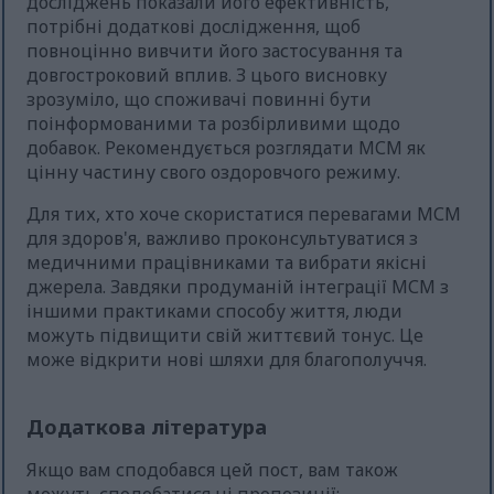
досліджень показали його ефективність,
потрібні додаткові дослідження, щоб
повноцінно вивчити його застосування та
довгостроковий вплив. З цього висновку
зрозуміло, що споживачі повинні бути
поінформованими та розбірливими щодо
добавок. Рекомендується розглядати МСМ як
цінну частину свого оздоровчого режиму.
Для тих, хто хоче скористатися перевагами МСМ
для здоров'я, важливо проконсультуватися з
медичними працівниками та вибрати якісні
джерела. Завдяки продуманій інтеграції МСМ з
іншими практиками способу життя, люди
можуть підвищити свій життєвий тонус. Це
може відкрити нові шляхи для благополуччя.
Додаткова література
Якщо вам сподобався цей пост, вам також
можуть сподобатися ці пропозиції: