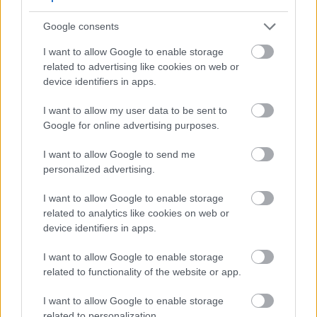
цінним доповненням. Він може бути ключовою
частиною оздоровчого плану.
Google consents
I want to allow Google to enable storage
Вплив МСМ на здоров'я шкіри
related to advertising like cookies on web or
device identifiers in apps.
Метилсульфонілметан (МСМ) – це
I want to allow my user data to be sent to
революційний препарат у догляді за шкірою,
Google for online advertising purposes.
який забезпечує як косметичні, так і
дерматологічні переваги. Він відомий своєю
I want to allow Google to send me
здатністю зміцнювати кератин, важливий білок
personalized advertising.
шкіри, волосся та нігтів. Таке зміцнення робить
I want to allow Google to enable storage
шкіру здоровішою та стійкішою.
related to analytics like cookies on web or
Дослідження показують, що МСМ може
device identifiers in apps.
ефективно зменшити запалення шкіри, що є
I want to allow Google to enable storage
ключовим фактором багатьох захворювань
related to functionality of the website or app.
шкіри. Він також допомагає зволожувати шкіру,
що призводить до більш гладкої та еластичної
I want to allow Google to enable storage
текстури. Тим, хто бореться із запальними
related to personalization.