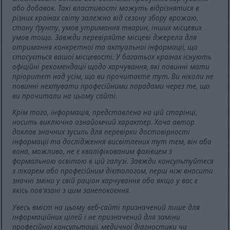
або добавок. Такі властивості можуть відрізнятися в
різних країнах світу залежно від сезону збору врожаю,
стану ґрунту, умов утримання тварин, інших місцевих
умов тощо. Завжди перевіряйте місцеві джерела для
отримання конкретної та актуальної інформації, що
стосується вашої місцевості. У багатьох країнах існують
офіційні рекомендації щодо харчування, які повинні мати
пріоритет над усім, що ви прочитаєте тут. Ви ніколи не
повинні нехтувати професійними порадами через те, що
ви прочитали на цьому сайті.
Крім того, інформація, представлена на цій сторінці,
носить виключно ознайомчий характер. Хоча автор
доклав значних зусиль для перевірки достовірності
інформації та дослідження висвітлених тут тем, він або
вона, можливо, не є кваліфікованим фахівцем з
формальною освітою в цій галузі. Завжди консультуйтеся
з лікарем або професійним дієтологом, перш ніж вносити
значні зміни у свій раціон харчування або якщо у вас є
якісь пов'язані з цим занепокоєння.
Увесь вміст на цьому веб-сайті призначений лише для
інформаційних цілей і не призначений для заміни
професійної консультації, медичної діагностики чи