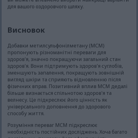
для вашого оздоровчого шляху.
Висновок
Добавки метилсульфонілметану (МСМ)
пропонують різноманітні переваги для
здоров'я, значно покращуючи загальний стан
здоров'я. Вони підтримують здоров'я суглобів,
зменшують запалення, покращують зовнішній
вигляд шкіри та сприяють відновленню після
фізичних вправ. Позитивний вплив МСМ дедалі
більше визнається спільнотою здоров'я та
велнесу. Це підкреслює його цінність як
універсального доповнення до здорового
способу життя.
Розуміння переваг МСМ підкреслює
необхідність постійних досліджень. Хоча багато