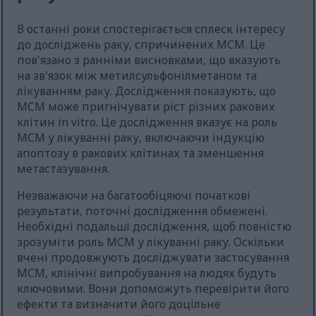
В останні роки спостерігається сплеск інтересу
до досліджень раку, спричинених МСМ. Це
пов'язано з ранніми висновками, що вказують
на зв'язок між метилсульфонілметаном та
лікуванням раку. Дослідження показують, що
МСМ може пригнічувати ріст різних ракових
клітин in vitro. Це дослідження вказує на роль
МСМ у лікуванні раку, включаючи індукцію
апоптозу в ракових клітинах та зменшення
метастазування.
Незважаючи на багатообіцяючі початкові
результати, поточні дослідження обмежені.
Необхідні подальші дослідження, щоб повністю
зрозуміти роль МСМ у лікуванні раку. Оскільки
вчені продовжують досліджувати застосування
МСМ, клінічні випробування на людях будуть
ключовими. Вони допоможуть перевірити його
ефекти та визначити його доцільне