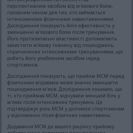
перспективним засобом від м'язового болю,
головним чином для тих, хто займається
інтенсивними фізичними навантаженнями.
Дослідження показують його ефективність у
зменшенні м'язового болю після тренування.
Його протизапальні властивості допомагають
захистити м'язову тканину від пошкоджень,
спричинених інтенсивними тренуваннями, що
робить його улюбленим засобом серед
спортсменів.
Дослідження показують, що прийом МСМ перед
фізичними вправами може значно зменшити
пошкодження м'язів. Дослідження показало, що
ті, хто приймав МСМ, відчували менший біль у
м'язах після інтенсивних тренувань. Це
підтверджує роль МСМ у допомозі спортсменам
у відновленні після фізичних навантажень.
Додавання МСМ до вашого раціону прийому