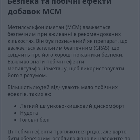
Безпека та побічні ефекти
добавок МСМ
Метилсульфонілметан (МСМ) вважається
безпечним при вживанні в рекомендованих
кількостях. Він був позначений як препарат, що
вважається загальним безпечним (GRAS), що
свідчить про його хороші показники безпеки.
Важливо знати побічні ефекти
метилсульфонілметану, щоб використовувати
його з розумом.
Більшість людей відчувають мало побічних
ефектів, таких як:
Легкий шлунково-кишковий дискомфорт
Нудота
Головні болі
Ці побічні ефекти трапляються рідко, але варто
бути обережним, особливо якщо ви належите до