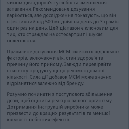
чином для здоров'я суглобів та зменшення
запалення. Рекомендоване дозування
варіюється, але дослідження показують, що він
ефективний від 500 мг двічі на день до 3 грамів
один раз на день. Цей діапазон є ключовим для
тих, хто страждає на остеоартрит і шукає
полегшення.
Правильне дозування МСМ залежить від кількох
факторів, включаючи вік, стан здоров'я та
причину його прийому. Завжди перевіряйте
етикетку продукту щодо рекомендованої
кількості. Сила дії добавок МСМ може значно
відрізнятися залежно від бренду.
Розумно починати з поступового збільшення
дози, щоб оцінити реакцію вашого організму.
Дотримання інструкцій виробника може
призвести до кращих результатів та меншої
кількості побічних ефектів.