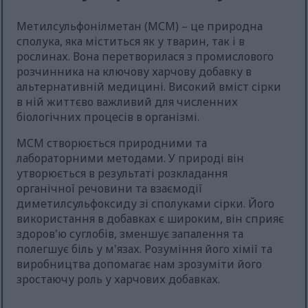
Метилсульфонілметан (МСМ) – це природна
сполука, яка міститься як у тварин, так і в
рослинах. Вона перетворилася з промислового
розчинника на ключову харчову добавку в
альтернативній медицині. Високий вміст сірки
в ній життєво важливий для численних
біологічних процесів в організмі.
МСМ створюється природними та
лабораторними методами. У природі він
утворюється в результаті розкладання
органічної речовини та взаємодії
диметилсульфоксиду зі сполуками сірки. Його
використання в добавках є широким, він сприяє
здоров'ю суглобів, зменшує запалення та
полегшує біль у м'язах. Розуміння його хімії та
виробництва допомагає нам зрозуміти його
зростаючу роль у харчових добавках.