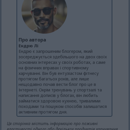
Про автора
Ендрю Лі
Ендрю є запрошеним блогером, який
зосереджується здебільшого на двох своїх
основних інтересах у своїх роботах, а саме
на фізичних вправах і спортивному
харчуванні. Він був ентузіастом фітнесу
протягом багатьох років, але лише
нещодавно почав вести блог про це в
Інтернеті. Окрім тренувань у спортзалі та
написання дописів у блогах, він любить
займатися здоровою кухнею, тривалими
походами та пошуком способів залишатися
активним протягом дня.
Ця сторінка містить інформацію про поживні
властивості одного або декількох продуктів харчування