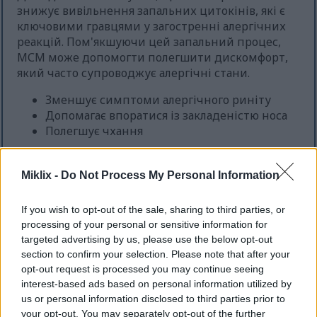
знижує вивільнення запальних цитокінів, які є
ключовими гравцями у загостренні алергічних
реакцій. Пом'якшуючи цей запальний процес,
МСМ може допомогти полегшити дискомфорт,
який часто супроводжує алергічні стани.
Зменшує симптоми алергічного риніту
Допомагає впоратися із закладеністю носа
Полегшує чхання
Загалом, МСМ та запалення, схоже, мають
складний взаємозв'язок, який за умови
Miklix -
Do Not Process My Personal Information
ефективного лікування може призвести до
значного полегшення для тих, хто страждає від
If you wish to opt-out of the sale, sharing to third parties, or
алергії.
processing of your personal or sensitive information for
targeted advertising by us, please use the below opt-out
section to confirm your selection. Please note that after your
Підвищення функції імунної
opt-out request is processed you may continue seeing
interest-based ads based on personal information utilized by
системи за допомогою МСМ
us or personal information disclosed to third parties prior to
your opt-out. You may separately opt-out of the further