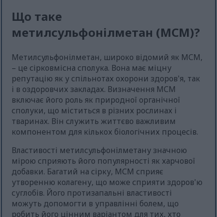
Що таке
метилсульфонілметан (МСМ)?
Метилсульфонілметан, широко відомий як МСМ,
– це сірковмісна сполука. Вона має міцну
репутацію як у спільнотах охорони здоров'я, так
і в оздоровчих закладах. Визначення МСМ
включає його роль як природної органічної
сполуки, що міститься в різних рослинах і
тваринах. Він служить життєво важливим
компонентом для кількох біологічних процесів.
Властивості метилсульфонілметану значною
мірою сприяють його популярності як харчової
добавки. Багатий на сірку, МСМ сприяє
утворенню колагену, що може сприяти здоров'ю
суглобів. Його протизапальні властивості
можуть допомогти в управлінні болем, що
робить його цінним варіантом для тих, хто