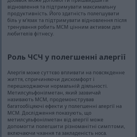
добавок може допомогти пришвидшити
відновлення та підтримувати максимальну
продуктивність. Його здатність полегшувати
біль у м’язах та підтримувати відновлення після
тренування робить МСМ цінним активом для
любителів фітнесу.
Роль ЧСЧ у полегшенні алергії
Алергія може суттєво впливати на повсякденне
життя, спричиняючи дискомфорт і
перешкоджаючи нормальній діяльності.
Метилсульфонілметан, який зазвичай
називають МСМ, продемонстрував
багатообіцяючі ефекти у полегшенні алергії на
МСМ. Дослідження показують, що
метилсульфонілметан від алергії може
допомогти полегшити різноманітні симптоми,
включаючи чхання та закладеність носа.