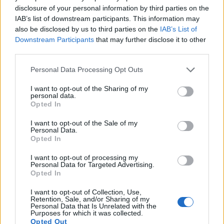
disclosure of your personal information by third parties on the
Метилсульфонілметан (МСМ) відіграє ключову
IAB’s list of downstream participants. This information may
роль у підтримці імунної системи. Дослідження
also be disclosed by us to third parties on the
IAB’s List of
показують, що він може посилювати імунну
Downstream Participants
that may further disclose it to other
функцію, знижуючи оксидативний стрес і
third parties.
запалення. Ці фактори можуть послабити
захисні сили організму. МСМ допомагає
Please note that this website/app uses one or more Google
Personal Data Processing Opt Outs
виробляти глутатіон, важливий антиоксидант,
services and may gather and store information including but
що підтримує сильнішу імунну відповідь.
not limited to your visit or usage behaviour. You may click to
I want to opt-out of the Sharing of my
personal data.
grant or deny consent to Google and its third-party tags to
Opted In
Регулярне вживання МСМ може зміцнити
use your data for below specified purposes in below Google
імунну систему. Роль метилсульфонілметану в
consent section.
I want to opt-out of the Sale of my
імунітеті привертає все більше уваги. Він
Personal Data.
Opted In
відомий тим, що допомагає контролювати
запалення, що є важливим при зіткненні зі
I want to opt-out of processing my
стресовими факторами навколишнього
Personal Data for Targeted Advertising.
середовища та патогенами.
Opted In
Додавання МСМ до вашого щоденного раціону
I want to opt-out of Collection, Use,
Retention, Sale, and/or Sharing of my
може покращити здоров'я та імунітет. Для тих,
Personal Data that Is Unrelated with the
Purposes for which it was collected.
хто зосереджений на здоров'ї імунітету, МСМ є
Opted Out