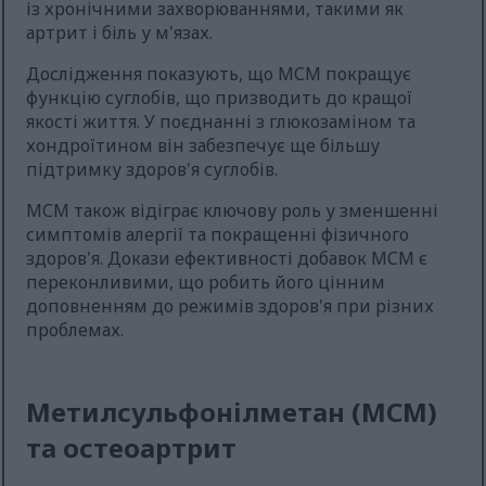
із хронічними захворюваннями, такими як
артрит і біль у м'язах.
Дослідження показують, що МСМ покращує
функцію суглобів, що призводить до кращої
якості життя. У поєднанні з глюкозаміном та
хондроїтином він забезпечує ще більшу
підтримку здоров'я суглобів.
МСМ також відіграє ключову роль у зменшенні
симптомів алергії та покращенні фізичного
здоров'я. Докази ефективності добавок МСМ є
переконливими, що робить його цінним
доповненням до режимів здоров'я при різних
проблемах.
Метилсульфонілметан (МСМ)
та остеоартрит