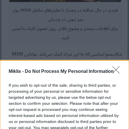
فردی در حال مراقبه در چمنزار با بطری‌های مکمل MSM روی
میز چوبی در نزدیکی.
برای اطلاعات بیشتر و وضوح بالاتر، روی تصویر کلیک یا لمس
کنید.
مکانیسم اساسی که به این مزایا کمک می‌کند، توانایی MSM
در کاهش التهاب مرتبط با واکنش‌های آلرژیک است. مطالعات
Miklix -
Do Not Process My Personal Information
نشان می‌دهد که MSM به طور مؤثر آزادسازی سیتوکین‌های
التهابی را که نقش کلیدی در تشدید پاسخ‌های آلرژیک دارند،
If you wish to opt-out of the sale, sharing to third parties, or
کاهش می‌دهد. با کاهش این فرآیند التهابی، MSM می‌تواند به
processing of your personal or sensitive information for
targeted advertising by us, please use the below opt-out
کاهش ناراحتی که اغلب با بیماری‌های آلرژیک همراه است،
section to confirm your selection. Please note that after your
opt-out request is processed you may continue seeing
کمک کند.
interest-based ads based on personal information utilized by
us or personal information disclosed to third parties prior to
علائم رینیت آلرژیک را کاهش می‌دهد
your opt-out. You may separately opt-out of the further