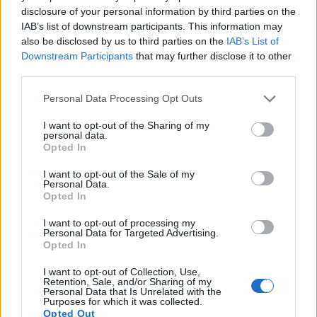
disclosure of your personal information by third parties on the
به مدیریت گرفتگی بینی کمک می‌کند
IAB’s list of downstream participants. This information may
عطسه را تسکین می‌دهد
also be disclosed by us to third parties on the
IAB’s List of
Downstream Participants
that may further disclose it to other
third parties.
به طور کلی، به نظر می‌رسد MSM و التهاب رابطه پیچیده‌ای
Please note that this website/app uses one or more Google
دارند که در صورت مدیریت مؤثر، می‌تواند منجر به تسکین
Personal Data Processing Opt Outs
services and may gather and store information including but
قابل توجهی برای مبتلایان به آلرژی شود.
not limited to your visit or usage behaviour. You may click to
I want to opt-out of the Sharing of my
personal data.
grant or deny consent to Google and its third-party tags to
Opted In
use your data for below specified purposes in below Google
consent section.
I want to opt-out of the Sale of my
تقویت عملکرد سیستم ایمنی با MSM
Personal Data.
Opted In
I want to opt-out of processing my
متیل سولفونیل متان (MSM) در حمایت از سیستم ایمنی بدن
Personal Data for Targeted Advertising.
Opted In
نقش کلیدی دارد. مطالعات نشان می‌دهد که این ماده می‌تواند
I want to opt-out of Collection, Use,
با کاهش استرس اکسیداتیو و التهاب، عملکرد سیستم ایمنی را
Retention, Sale, and/or Sharing of my
Personal Data that Is Unrelated with the
Purposes for which it was collected.
تقویت کند. این عوامل می‌توانند سیستم دفاعی بدن را
Opted Out