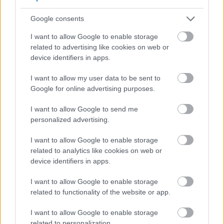
تضعیف کنند. MSM به تولید گلوتاتیون، یک آنتی‌اکسیدان
Google consents
حیاتی، کمک می‌کند و از پاسخ ایمنی قوی‌تر پشتیبانی می‌کند.
I want to allow Google to enable storage
related to advertising like cookies on web or
استفاده منظم از MSM می‌تواند سیستم ایمنی را قوی‌تر کند.
device identifiers in apps.
نقش متیل سولفونیل متان در ایمنی بدن توجه زیادی را به خود
I want to allow my user data to be sent to
جلب کرده است. این ماده به دلیل کمک به مدیریت التهاب،
Google for online advertising purposes.
که در مواجهه با عوامل استرس‌زای محیطی و عوامل بیماری‌زا
I want to allow Google to send me
ضروری است، شناخته شده است.
personalized advertising.
I want to allow Google to enable storage
افزودن MSM به برنامه روزانه شما می‌تواند سلامت و ایمنی را
related to analytics like cookies on web or
افزایش دهد. برای کسانی که بر سلامت سیستم ایمنی تمرکز
device identifiers in apps.
دارند، MSM یک افزودنی ارزشمند است. می‌تواند بخش
I want to allow Google to enable storage
related to functionality of the website or app.
کلیدی یک برنامه سلامتی باشد.
I want to allow Google to enable storage
related to personalization.