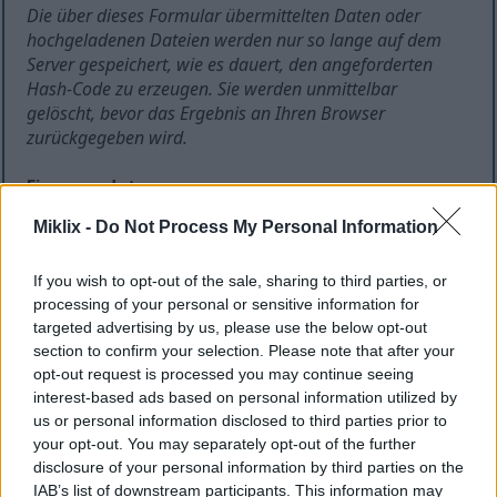
Die über dieses Formular übermittelten Daten oder
hochgeladenen Dateien werden nur so lange auf dem
Server gespeichert, wie es dauert, den angeforderten
Hash-Code zu erzeugen. Sie werden unmittelbar
gelöscht, bevor das Ergebnis an Ihren Browser
zurückgegeben wird.
Eingangsdaten:
Klartext
Hochladen von Dateien
Miklix -
Do Not Process My Personal Information
If you wish to opt-out of the sale, sharing to third parties, or
processing of your personal or sensitive information for
targeted advertising by us, please use the below opt-out
section to confirm your selection. Please note that after your
opt-out request is processed you may continue seeing
Führende und nachgestellte Leerzeichen
interest-based ads based on personal information utilized by
entfernen?
us or personal information disclosed to third parties prior to
Der übermittelte Text ist UTF-8 kodiert. Da Hash-Funktionen mit
your opt-out. You may separately opt-out of the further
binären Daten arbeiten, wird das Ergebnis anders ausfallen, als
disclosure of your personal information by third parties on the
wenn der Text in einer anderen Kodierung vorliegt. Wenn Sie
IAB’s list of downstream participants. This information may