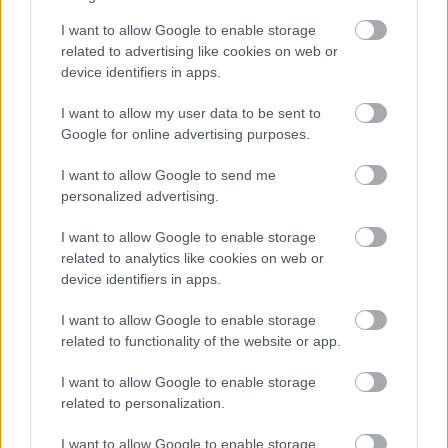
Anders als die vorherigen SHA-Familien (SHA-1 und
SHA-2), die man mit einem Mixer vergleichen
I want to allow Google to enable storage
könnte, funktioniert SHA-3 eher wie ein Schwamm.
related to advertising like cookies on web or
device identifiers in apps.
Das Verfahren zur Berechnung des Hashwerts auf
diese Weise lässt sich in drei Hauptschritte
I want to allow my user data to be sent to
unterteilen:
Google for online advertising purposes.
I want to allow Google to send me
Schritt 1 – Absorptionsphase
personalized advertising.
Stellen Sie sich vor, Sie gießen Wasser (Ihre
I want to allow Google to enable storage
Daten) auf einen Schwamm. Der Schwamm
related to analytics like cookies on web or
saugt das Wasser nach und nach auf.
device identifiers in apps.
Bei SHA-3 werden die Eingabedaten in kleine
Teile zerlegt und in einen internen
I want to allow Google to enable storage
„Schwamm“ (ein großes Bit-Array)
related to functionality of the website or app.
aufgenommen.
I want to allow Google to enable storage
related to personalization.
Schritt 2 - Mischen (Permutation)
I want to allow Google to enable storage