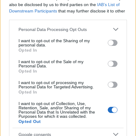
einen Hash-Wert eines Textes in einer bestimmten Kodierung
also be disclosed by us to third parties on the
IAB’s List of
berechnen müssen, sollten Sie stattdessen eine Datei
Downstream Participants
that may further disclose it to other
hochladen.
third parties.
Please note that this website/app uses one or more Google
Personal Data Processing Opt Outs
services and may gather and store information including but
not limited to your visit or usage behaviour. You may click to
I want to opt-out of the Sharing of my
personal data.
grant or deny consent to Google and its third-party tags to
Opted In
use your data for below specified purposes in below Google
consent section.
I want to opt-out of the Sale of my
Über den SHA3-384-Hash-
Personal Data.
Opted In
Algorithmus
I want to opt-out of processing my
Personal Data for Targeted Advertising.
Opted In
Ich bin weder Mathematiker noch Kryptograf, daher
versuche ich, diese Hash-Funktion so zu erklären,
I want to opt-out of Collection, Use,
dass sie auch für Nicht-Mathematiker verständlich
Retention, Sale, and/or Sharing of my
Personal Data that Is Unrelated with the
ist. Wer eine wissenschaftlich exakte, ausführliche
Purposes for which it was collected.
mathematische Erklärung bevorzugt, findet diese
Opted Out
auf zahlreichen Webseiten.
Google consents