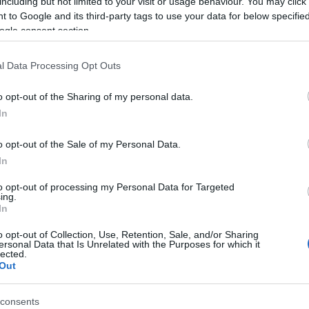
including but not limited to your visit or usage behaviour. You may click 
 to Google and its third-party tags to use your data for below specifi
ogle consent section.
l Data Processing Opt Outs
o opt-out of the Sharing of my personal data.
cs de début et de fin ?
In
. Étant donné que les fonctions de hachage opèrent sur des données binai
odage. Si vous avez besoin de calculer un hachage d'un texte dans un enc
o opt-out of the Sale of my Personal Data.
In
to opt-out of processing my Personal Data for Targeted
ing.
In
o opt-out of Collection, Use, Retention, Sale, and/or Sharing
ersonal Data that Is Unrelated with the Purposes for which it
orithme de hachage SHA3-384
lected.
Out
i cryptographe, je vais donc essayer d'expliquer cette fonc
consents
s puissent la comprendre. Si vous préférez une explicatio