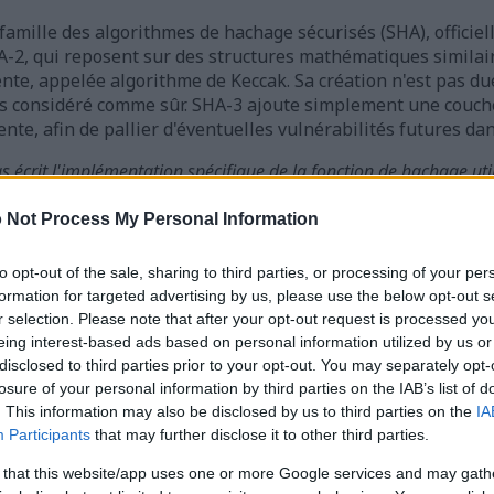
 famille des algorithmes de hachage sécurisés (SHA), officie
-2, qui reposent sur des structures mathématiques similai
nte, appelée algorithme de Keccak. Sa création n'est pas due
urs considéré comme sûr. SHA-3 ajoute simplement une couc
ente, afin de pallier d'éventuelles vulnérabilités futures da
s écrit l'implémentation spécifique de la fonction de hachage utili
 dans le langage de programmation PHP. J'ai seulement créé l'in
ur des raisons de commodité.
 Not Process My Personal Information
to opt-out of the sale, sharing to third parties, or processing of your per
formation for targeted advertising by us, please use the below opt-out s
r selection. Please note that after your opt-out request is processed y
de de hachage
eing interest-based ads based on personal information utilized by us or
iers téléchargés par le biais de ce formulaire ne seront conservé
disclosed to third parties prior to your opt-out. You may separately opt-
code de hachage demandé. Elles seront supprimées immédiatement
losure of your personal information by third parties on the IAB’s list of
. This information may also be disclosed by us to third parties on the
IA
Participants
that may further disclose it to other third parties.
ement de fichiers
 that this website/app uses one or more Google services and may gath