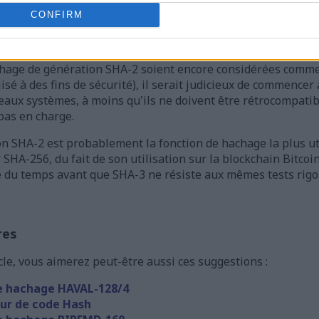
CONFIRM
pour libérer le résultat (le hachage). Si vous avez besoin d'
ser pour en obtenir davantage.
chage de génération SHA-2 soient encore considérées comme
ilisé à des fins de sécurité), il serait judicieux de commencer
veaux systèmes, à moins qu'ils ne doivent être rétrocompati
pas en charge.
ion SHA-2 est probablement la fonction de hachage la plus ut
 SHA-256, du fait de son utilisation sur la blockchain Bitcoin
e du temps avant que SHA-3 ne résiste aux mêmes tests rigo
res
icle, vous aimerez peut-être aussi ces suggestions :
e hachage HAVAL-128/4
ur de code Hash