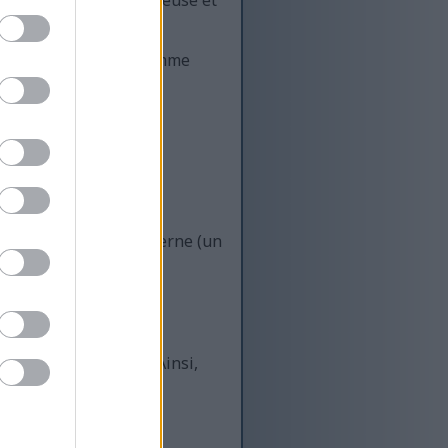
nt être considérées comme
 principales :
 à petit.
ns une « éponge » interne (un
 de façon complexe. Ainsi,
différent.