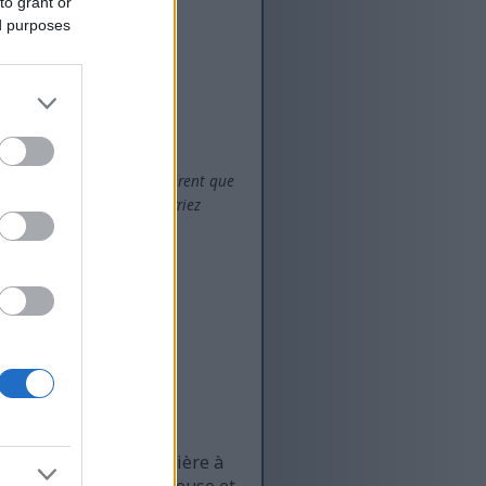
to grant or
ed purposes
res, le résultat sera différent que
odage spécifique, vous devriez
tion de hachage de manière à
n mathématique rigoureuse et