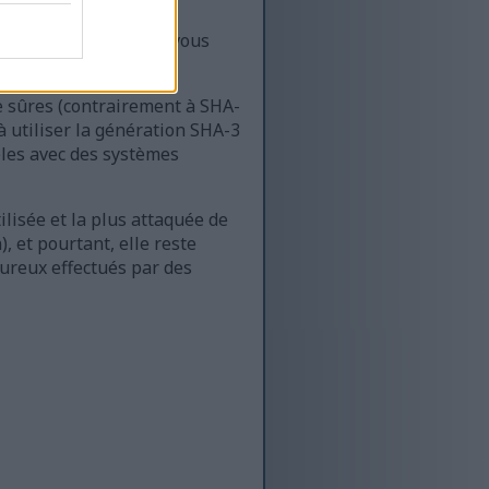
un hachage plus long, vous
 sûres (contrairement à SHA-
 à utiliser la génération SHA-3
bles avec des systèmes
ilisée et la plus attaquée de
), et pourtant, elle reste
ureux effectués par des