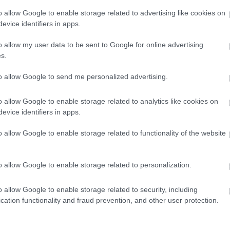
ez sur de nombreux sites web ;-)
o allow Google to enable storage related to advertising like cookies on
evice identifiers in apps.
ux précédentes familles SHA (SHA-1 et SHA-2), qui pourraie
-3 fonctionne davantage comme une éponge.
o allow my user data to be sent to Google for online advertising
s.
chage de cette manière peut être décomposée en trois étapes
to allow Google to send me personalized advertising.
ption
o allow Google to enable storage related to analytics like cookies on
 (vos données) sur une éponge. L'éponge absorbe l'eau petit
evice identifiers in apps.
 d'entrée sont divisées en petits morceaux et absorbées da
o allow Google to enable storage related to functionality of the website
mutation)
o allow Google to enable storage related to personalization.
 données, SHA-3 les manipule en profondeur, les mélangeant
o allow Google to enable storage related to security, including
ation des données d'entrée génère un hachage totalement 
cation functionality and fraud prevention, and other user protection.
pression