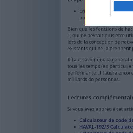
Enfin, pressez l'éponge 
pouvez continuer à pres
Bien que les fonctions de ha
1, qui ne devrait plus être ut
lors de la conception de nou
existants qui ne la prennent 
Il faut savoir que la générat
tous les temps (en particulier
performante. Il faudra encor
milliards de personnes.
Lectures complémentai
Si vous avez apprécié cet art
Calculateur de code d
HAVAL-192/3 Calculate