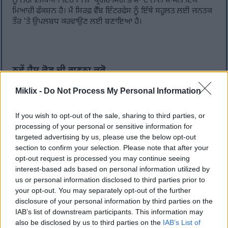
ਨੂੰ ਨਹੀਂ ਲਿਖਿਆ। ਇਹ PHP ਪ੍ਰੋਗਰਾਮਿੰਗ ਭਾਸ਼ਾ ਦੇ ਨਾਲ ਸ਼ਾਮਲ ਇੱਕ
ਮਿਆਰੀ ਫੰਕਸ਼ਨ ਹੈ। ਮੈਂ ਸਿਰਫ਼ ਵੈੱਬ ਇੰਟਰਫੇਸ ਨੂੰ ਇੱਥੇ ਸਹੂਲਤ ਲਈ ਜਨਤਕ
ਤੌਰ 'ਤੇ ਉਪਲਬਧ ਕਰਵਾਉਣ ਲਈ ਬਣਾਇਆ ਹੈ।
ਨਵੇਂ ਹੈਸ਼ ਕੋਡ ਦੀ ਗਣਨਾ ਕਰੋ
ਇਸ ਫਾਰਮ ਰਾਹੀਂ ਜਮ੍ਹਾਂ ਕੀਤਾ ਗਿਆ ਡੇਟਾ ਜਾਂ ਅੱਪਲੋਡ ਕੀਤੀਆਂ ਫਾਈਲਾਂ
Miklix -
Do Not Process My Personal Information
ਸਰਵਰ 'ਤੇ ਸਿਰਫ਼ ਓਨੀ ਦੇਰ ਲਈ ਰੱਖੀਆਂ ਜਾਣਗੀਆਂ ਜਿੰਨੀ ਦੇਰ ਤੱਕ ਬੇਨਤੀ
ਕੀਤਾ ਹੈਸ਼ ਕੋਡ ਤਿਆਰ ਕਰਨ ਵਿੱਚ ਲੱਗਦਾ ਹੈ। ਨਤੀਜਾ ਤੁਹਾਡੇ ਬ੍ਰਾਊਜ਼ਰ 'ਤੇ
ਵਾਪਸ ਆਉਣ ਤੋਂ ਤੁਰੰਤ ਪਹਿਲਾਂ ਇਸਨੂੰ ਮਿਟਾ ਦਿੱਤਾ ਜਾਵੇਗਾ।
If you wish to opt-out of the sale, sharing to third parties, or
processing of your personal or sensitive information for
ਇਨਪੁੱਟ ਡੇਟਾ:
targeted advertising by us, please use the below opt-out
ਸਾਦਾ ਟੈਕਸਟ
ਫਾਈਲ ਅਪਲੋਡ
section to confirm your selection. Please note that after your
opt-out request is processed you may continue seeing
interest-based ads based on personal information utilized by
us or personal information disclosed to third parties prior to
your opt-out. You may separately opt-out of the further
disclosure of your personal information by third parties on the
IAB’s list of downstream participants. This information may
also be disclosed by us to third parties on the
IAB’s List of