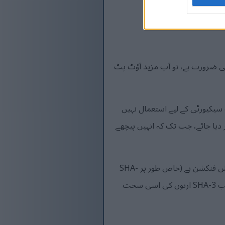
ے۔
کی ضرورت ہے، تو آپ مزید آؤٹ پٹ
وظ سمجھا جاتا ہے (SHA-1 کے برعکس، جسے اب سیکیورٹی کے لیے استعمال نہیں
ے وقت SHA-3 جنریشن کا استعمال شروع کر دیا جائے، جب تک کہ انہیں پیچھے
غور کرنے والی ایک بات یہ ہے کہ SHA-2 نسل شاید اب تک کا سب سے زیادہ استعمال شدہ اور حملہ آور ہیش فنکشن ہے (خاص طور پر SHA-
256 Bitcoin بلاکچین پر اس کے استعمال کی وجہ سے)، پھر بھی یہ برقرار ہے۔ اس میں کچھ وقت لگے گا جب SHA-3 اربوں کی اسی سخت