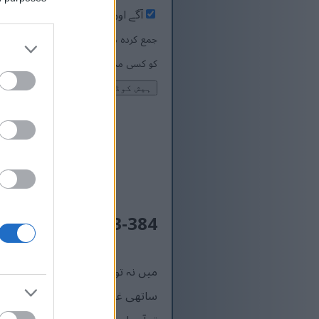
آگے اور پیچھے والی خالی جگہ کو 
جمع کردہ متن UTF-8 ا
کو کسی مخصوص انکوڈنگ میں کسی ٹیکسٹ
SHA3-384 ہیش الگورتھم کے بارے میں
میں نہ تو ریاضی دان ہوں اور نہ 
ساتھی غیر ریاضی دان سمجھ سکیں۔