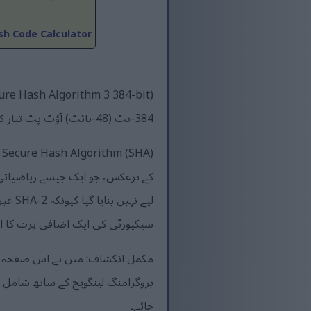
h Code Calculator
384-بٹ (48-بائٹ) آؤٹ پٹ تیار کرتا ہے، جسے عام طور پر 96-کریکٹر ہیکساڈیسیمل نمبر کے طور پر دکھایا جاتا ہے۔
سیکیورٹی کی ایک اضافی پرت کا اضافہ کرتا 
مکمل انکشاف: میں نے اس صفحہ پر 
پروگرامنگ لینگویج کے ساتھ شامل ہ
جائے۔