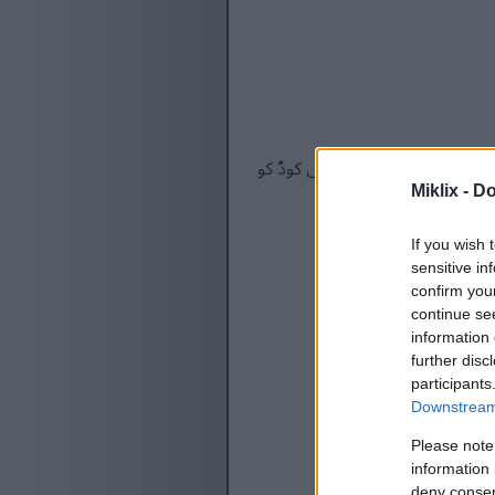
تک کہ درخواست کردہ ہیش کوڈ کو
Miklix -
Do
If you wish 
sensitive in
confirm you
continue se
information 
further disc
participants
Downstream 
Please note
information 
deny consent