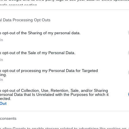
ہٹائیں؟
ogle consent section.
نکوڈ شدہ ہے۔ چونکہ ہیش فنکشنز بائنری ڈیٹا پر کام کرتے ہیں، اس لیے نتیجہ اس سے مختلف ہوگ
l Data Processing Opt Outs
 کی ہیش کا حساب لگانے کی ضرورت ہے، تو آپ کو اس کے بجائے فائل اپ لوڈ ک
o opt-out of the Sharing of my personal data.
In
o opt-out of the Sale of my Personal Data.
In
to opt-out of processing my Personal Data for Targeted
ing.
In
o opt-out of Collection, Use, Retention, Sale, and/or Sharing
ersonal Data that Is Unrelated with the Purposes for which it
lected.
Out
ہی ایک کرپٹوگرافر، اس لیے میں اس ہیش فنکشن کو اس طرح سمجھانے
 اگر آپ اس کے بجائے سائنسی طور پر بالکل درست، مکمل آن ریاضی 
consents
o allow Google to enable storage related to advertising like cookies on