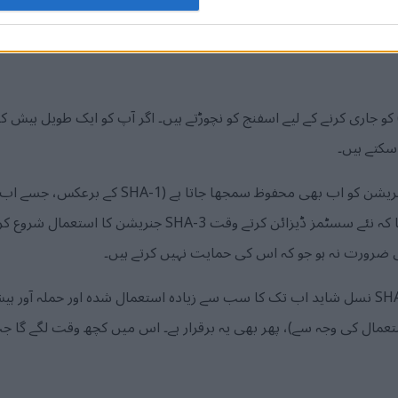
 میں ایک چھوٹی سی تبدیلی بھی بالکل مختلف ہیش کے نتیجے میں ہوتی ہ
و جاری کرنے کے لیے اسفنج کو نچوڑتے ہیں۔ اگر آپ کو ایک طویل ہیش 
سکتے ہیں۔
جب کہ ہیش فنکشنز کی SHA-2 جنریشن کو اب بھی محف
کیا جانا چاہیے)، یہ سمجھ میں آئے گا کہ نئے سسٹمز ڈیزائن کرت
ضرورت نہ ہو جو کہ اس کی حمایت نہیں کرتے ہیں۔