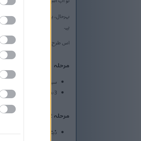
تو آپ اسے بہت سی ویب سائٹس پر 
ہے۔
اس طرح ہیش کا حساب لگانے کے طری
مرحلہ 1 - جذب کرنے کا مرحلہ
سپنج پر پانی (آپ کا ڈیٹا) ڈا
SHA-3 میں، ان پٹ ڈیٹا کو چھوٹے ٹکڑوں میں توڑ دیا جاتا ہے اور اندرونی "اسپنج" (ایک بڑی بٹ سرنی) میں جذب کیا جاتا ہے۔
مرحلہ 2 - اختلاط (پرموٹیشن)