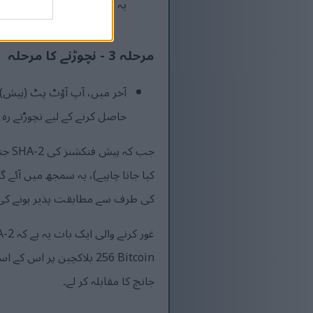
یہ یقینی بناتا ہے کہ ان پٹ
مرحلہ 3 - نچوڑنے کا مرحلہ
آخر میں، آپ آؤٹ پٹ (ہیش) ک
حاصل کرنے کے لیے نچوڑتے رہ 
کی طرف سے مطابقت پذیر ہونے کی 
جانچ کا مقابلہ کر لے۔