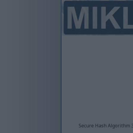
پٹ یا فائل اپ لوڈ کی بنیاد پر ہیش کوڈ کا حساب لگانے کے لیے Secure Hash Algorithm 3 384 bit