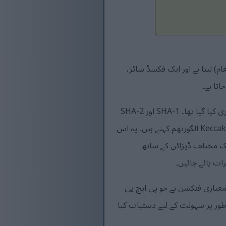
 ان پٹ (یا پیغام) لیتا ہے اور ایک فکسڈ سائز،
SHA-3 Secure Hash Algorithm (SHA) خاندان کا تازہ ترین رکن ہے، جسے باضابطہ طور پر 2015 میں جاری کیا گیا تھا۔ SHA-1 اور SHA-2
کے برعکس، جو ایک جیسے ریاضیاتی ڈھانچے پر مبنی ہیں، SHA-3 بالکل مختلف ڈیزائن پر بنایا گیا ہے جسے Keccak الگورتھم کہتے ہیں۔ یہ اس
ایا گیا کیونکہ SHA-2 غیر محفوظ ہے۔ SHA-2 کو اب بھی محفوظ سمجھا جاتا ہے، لیکن SHA-3 ایک مختلف ڈیزائن کے ساتھ
عیاری فنکشن ہے جو پی ایچ پی
طور پر سہولت کے لیے دستیاب کیا