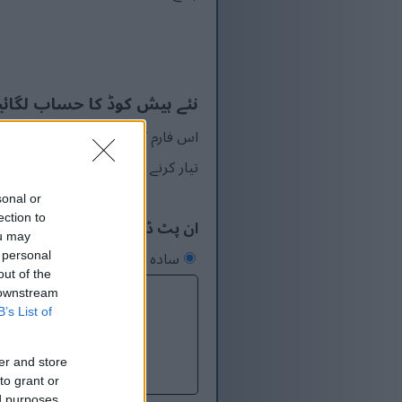
نئے ہیش کوڈ کا حساب لگائی
اس فارم کے ذریعے جمع کردہ ڈیٹا 
تیار کرنے میں وقت لگتا ہے۔ نتیجہ آ
sonal or
ection to
ان پٹ ڈیٹا:
ou may
سادہ متن
فائل اپ لوڈ کریں۔
 personal
out of the
 downstream
B’s List of
er and store
to grant or
ed purposes