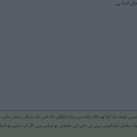
نی ترجمہ کیا گیا تھا تاکہ زیادہ سے زیادہ لوگوں تک اس تک رسائی ممکن بنائی
ک مکمل ٹیکنالوجی نہیں ہے، اس لیے غلطیاں ہو سکتی ہیں۔ اگر آپ چاہیں تو اصل 