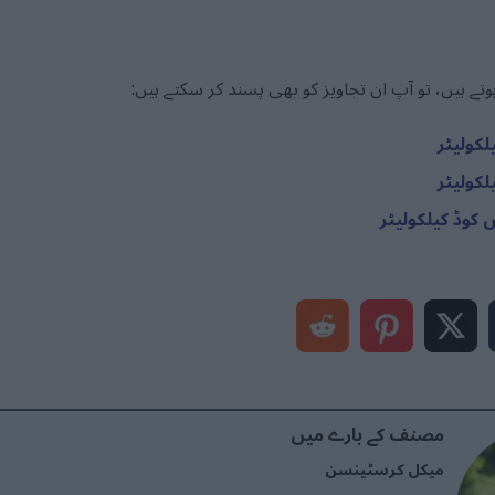
 ہیں، تو آپ ان تجاویز کو بھی پسند کر سکتے ہیں:
مصنف کے بارے میں
میکل کرسٹینسن