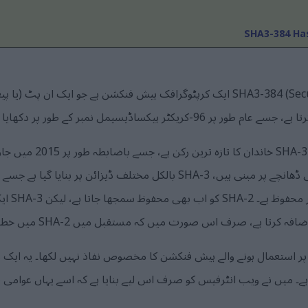
SHA3-384 Has
SHA3-384 (Secure Hash Algorithm 3 384-bit) ایک کرپٹوگرافک ہیش فنکشن ہے جو ایک
لیے نہیں بن
ہے، صرف اس صورت میں کہ مستقبل میں SHA-2 میں خطرات پائے جائیں۔
استعمال ہونے والے ہیش فنکشن کا مخصوص نفاذ نہیں لکھا۔ یہ ایک م
ے۔ میں نے ویب انٹرفیس کو صرف اس لیے بنایا ہے کہ اسے یہاں عوامی 