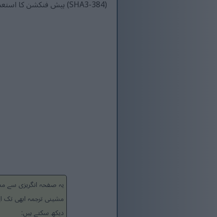
(SHA3-384) ہیش فنکشن کا استعمال کرتا ہے۔
یہ صفحہ انگریزی سے مشی
مشینی ترجمہ ابھی تک ای
دیکھ سکتے ہیں: