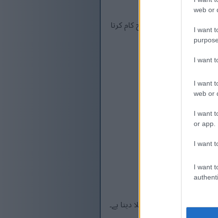
web or d
بہرحال، پچھلے SHA خاندانوں (SHA-1 اور SHA-2) کے برعکس، جسے بلینڈر کی طرح سمجھا جا سکتا ہے، SHA-3 زیادہ اسفنج کی طرح کام کرتا
I want t
purpose
I want 
I want t
web or d
I want t
or app.
I want t
I want t
authenti
رد کی ہر چیز کو پیچیدہ نمونوں میں ملا دیتا ہے۔