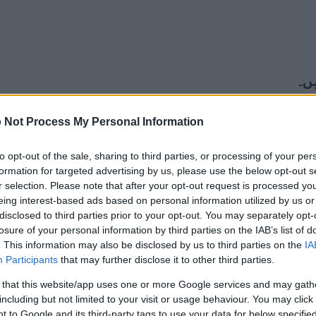
ں۔
یا اپ لوڈ کردہ فائلیں صرف اس وقت تک سرور پر رکھی جائیں گی جب 
 Not Process My Personal Information
پ کے براؤزر پر واپس آنے سے پہلے ہی اسے حذف کر دیا جائے گا۔
to opt-out of the sale, sharing to third parties, or processing of your per
formation for targeted advertising by us, please use the below opt-out s
r selection. Please note that after your opt-out request is processed y
eing interest-based ads based on personal information utilized by us or
disclosed to third parties prior to your opt-out. You may separately opt-
losure of your personal information by third parties on the IAB’s list of
. This information may also be disclosed by us to third parties on the
IA
Participants
that may further disclose it to other third parties.
 that this website/app uses one or more Google services and may gath
including but not limited to your visit or usage behaviour. You may click 
 to Google and its third-party tags to use your data for below specifi