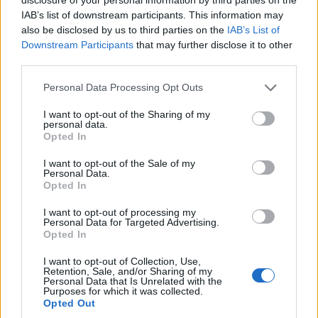
IAB’s list of downstream participants. This information may
also be disclosed by us to third parties on the
IAB’s List of
Downstream Participants
that may further disclose it to other
선행 및 후행 공백을 제거하시겠습니까?
third parties.
제출된 텍스트는 UTF-8로 인코딩됩니다. 해시 함수는 이진 데이터
에서 작동하므로 텍스트가 다른 인코딩으로 되어 있을 때와 결과가
Please note that this website/app uses one or more Google
Personal Data Processing Opt Outs
달라집니다. 특정 인코딩으로 된 텍스트의 해시를 계산해야 하는 경
services and may gather and store information including but
not limited to your visit or usage behaviour. You may click to
I want to opt-out of the Sharing of my
우 대신 파일을 업로드해야 합니다.
personal data.
grant or deny consent to Google and its third-party tags to
Opted In
use your data for below specified purposes in below Google
consent section.
I want to opt-out of the Sale of my
Personal Data.
Opted In
I want to opt-out of processing my
Personal Data for Targeted Advertising.
Opted In
SHA3-384 해시 알고리즘에 대하여
I want to opt-out of Collection, Use,
Retention, Sale, and/or Sharing of my
저는 수학자도 아니고 암호학자도 아니니, 수학에 문외한인
Personal Data that Is Unrelated with the
Purposes for which it was collected.
여러분도 이해할 수 있도록 해시 함수를 설명해 보겠습니다.
Opted Out
만약 과학적으로 정확하고 심도 있는 수학적 설명을 원하신