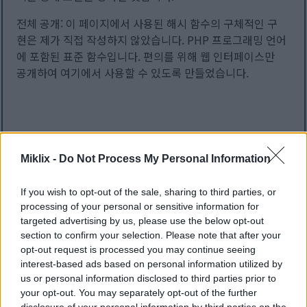
전체 공개: 이 페이지에서 사용된 해시 함수의 구체적인 구
현은 제가 직접 작성하지 않았습니다. PHP 프로그래밍 언어
에 포함된 표준 함수입니다. 편의를 위해 웹 인터페이스만
공개하여 여기에서 사용할 수 있도록 만들었습니다.
새 해시 코드 계산
이 양식을 통해 제출된 데이터 또는 업로드된 파일은 요청된
Miklix -
Do Not Process My Personal Information
해시 코드를 생성하는 데 걸리는 기간 동안만 서버에 보관됩
니다. 결과가 브라우저로 반환되기 전에 즉시 삭제됩니다.
If you wish to opt-out of the sale, sharing to third parties, or
processing of your personal or sensitive information for
targeted advertising by us, please use the below opt-out
데이터를 입력합니다:
section to confirm your selection. Please note that after your
일반 텍스트
파일 업로드
opt-out request is processed you may continue seeing
interest-based ads based on personal information utilized by
us or personal information disclosed to third parties prior to
your opt-out. You may separately opt-out of the further
disclosure of your personal information by third parties on the