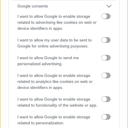
다면, 인터넷의 여러 웹사이트에서 찾아보실 수 있습니다 ;-)
Google consents
어쨌든, 믹서기와 비슷하다고 볼 수 있었던 이전 SHA 제품
I want to allow Google to enable storage
related to advertising like cookies on web or
군(SHA-1 및 SHA-2)과는 달리, SHA-3는 스펀지처럼 작용
device identifiers in apps.
합니다.
I want to allow my user data to be sent to
이러한 방식으로 해시값을 계산하는 절차는 크게 세 단계로
Google for online advertising purposes.
나눌 수 있습니다.
I want to allow Google to send me
personalized advertising.
1단계 - 흡수 단계
I want to allow Google to enable storage
물(데이터)을 스펀지에 붓는다고 상상해 보세요. 스펀
related to analytics like cookies on web or
지는 물을 조금씩 흡수합니다.
device identifiers in apps.
SHA-3에서는 입력 데이터가 작은 덩어리로 나뉘어 내
부의 "스펀지"(대규모 비트 배열)에 저장됩니다.
I want to allow Google to enable storage
related to functionality of the website or app.
2단계 - 혼합(순열)
I want to allow Google to enable storage
related to personalization.
데이터를 흡수한 후, SHA-3는 스펀지 내부를 쥐어짜