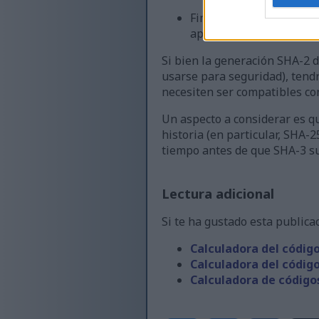
Finalmente, aprietas la 
apretando para obtener
Si bien la generación SHA-2 
usarse para seguridad), tend
necesiten ser compatibles co
Un aspecto a considerar es q
historia (en particular, SHA-
tiempo antes de que SHA-3 su
Lectura adicional
Si te ha gustado esta public
Calculadora del códig
Calculadora del códig
Calculadora de códig