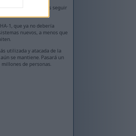
 hash más largo, puedes seguir
SHA-1, que ya no debería
 sistemas nuevos, a menos que
iten.
s utilizada y atacada de la
ro aún se mantiene. Pasará un
 millones de personas.