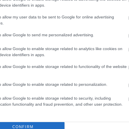
web ;-)
evice identifiers in apps.
de las familias SHA anteriores (SHA-1 y SHA-2), que podrían
o allow my user data to be sent to Google for online advertising
ás como una esponja.
s.
r el hash de esta manera se puede dividir en tres pasos de a
to allow Google to send me personalized advertising.
ión
o allow Google to enable storage related to analytics like cookies on
evice identifiers in apps.
s datos) sobre una esponja. La esponja absorbe el agua poco
entrada se dividen en pequeños fragmentos y se absorben e
o allow Google to enable storage related to functionality of the website
o allow Google to enable storage related to personalization.
tación)
o allow Google to enable storage related to security, including
, SHA-3 comprime y retuerce la esponja internamente, mezc
cation functionality and fraud prevention, and other user protection.
za que incluso un cambio mínimo en la entrada genere un h
ido
CONFIRM