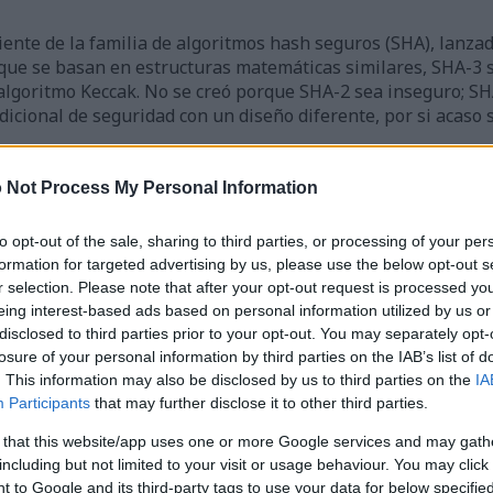
ente de la familia de algoritmos hash seguros (SHA), lanzad
 que se basan en estructuras matemáticas similares, SHA-3 
algoritmo Keccak. No se creó porque SHA-2 sea inseguro; SH
icional de seguridad con un diseño diferente, por si acaso 
ribí la implementación específica de la función hash utilizada e
 Not Process My Personal Information
e de programación PHP. Sólo hice la interfaz web para ponerla a 
to opt-out of the sale, sharing to third parties, or processing of your per
formation for targeted advertising by us, please use the below opt-out s
r selection. Please note that after your opt-out request is processed y
eing interest-based ads based on personal information utilized by us or
disclosed to third parties prior to your opt-out. You may separately opt-
Hash
losure of your personal information by third parties on the IAB’s list of
os cargados a través de este formulario sólo se conservarán en e
. This information may also be disclosed by us to third parties on the
IA
o hash solicitado. Se eliminarán inmediatamente antes de que el
Participants
that may further disclose it to other third parties.
 that this website/app uses one or more Google services and may gath
including but not limited to your visit or usage behaviour. You may click 
 de archivos
 to Google and its third-party tags to use your data for below specifi