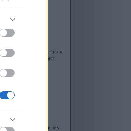
tado será diferente que si el texto
s subir un archivo en su lugar.
 que mis colegas no
tíficamente exacta, puedes