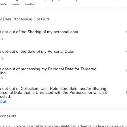
ogle consent section.
l Data Processing Opt Outs
o opt-out of the Sharing of my personal data.
In
nco iniciales y finales?
 UTF-8. Dado que las funciones hash operan sobre datos binarios, el resul
o opt-out of the Sale of my Personal Data.
ecesitas calcular un hash de un texto en una codificación específica, debe
In
to opt-out of processing my Personal Data for Targeted
ing.
In
o opt-out of Collection, Use, Retention, Sale, and/or Sharing
ersonal Data that Is Unrelated with the Purposes for which it
lected.
tmo hash SHA3-384
Out
consents
afo, así que intentaré explicar esta función hash de forma
a. Si prefieres una explicación matemática completa y cien
o allow Google to enable storage related to advertising like cookies on