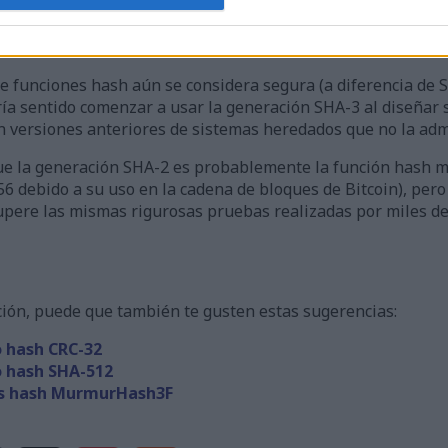
esponja para liberar el resultado (el hash). Si necesitas un
 más.
de funciones hash aún se considera segura (a diferencia de 
ría sentido comenzar a usar la generación SHA-3 al diseñar
n versiones anteriores de sistemas heredados que no la adm
ue la generación SHA-2 es probablemente la función hash má
256 debido a su uso en la cadena de bloques de Bitcoin), pe
pere las mismas rigurosas pruebas realizadas por miles de
ación, puede que también te gusten estas sugerencias:
o hash CRC-32
o hash SHA-512
os hash MurmurHash3F