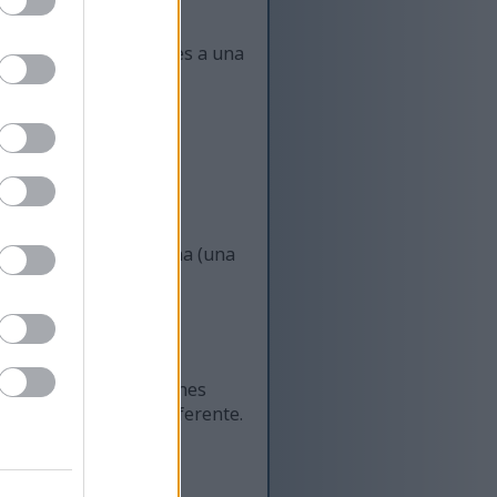
 considerarse similares a una
lto nivel:
 a poco.
n una "esponja" interna (una
lándolo todo en patrones
ash completamente diferente.