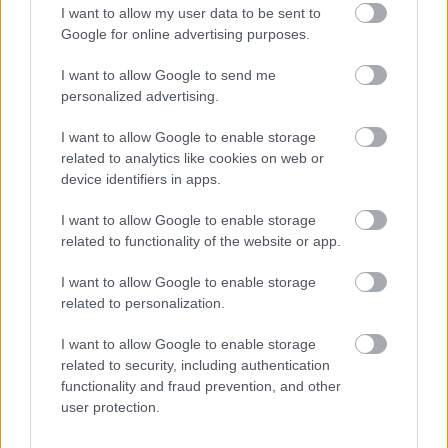
આ રીતે હેશની ગણતરી કરવાની પ્રક્રિયાને ત્રણ ઉચ્ચ-સ્તરીય પગલાંમાં
I want to allow my user data to be sent to
વિભાજીત કરી શકાય છે:
Google for online advertising purposes.
I want to allow Google to send me
પગલું 1 - શોષણ તબક્કો
personalized advertising.
કલ્પના કરો કે તમે સ્પોન્જ પર પાણી (તમારો ડેટા) રેડી રહ્યા છો.
I want to allow Google to enable storage
સ્પોન્જ પાણીને ધીમે ધીમે શોષી લે છે.
related to analytics like cookies on web or
SHA-3 માં, ઇનપુટ ડેટા નાના ટુકડાઓમાં વિભાજીત થાય છે
device identifiers in apps.
અને આંતરિક "સ્પોન્જ" (મોટા બીટ એરે) માં શોષાય છે.
I want to allow Google to enable storage
related to functionality of the website or app.
પગલું 2 - મિશ્રણ (ક્રમચય)
I want to allow Google to enable storage
ડેટા શોષ્યા પછી, SHA-3 સ્પોન્જને આંતરિક રીતે સ્ક્વિઝ કરે
related to personalization.
છે અને ટ્વિસ્ટ કરે છે, આસપાસની દરેક વસ્તુને જટિલ પેટર્નમાં
મિશ્રિત કરે છે. આ ખાતરી કરે છે કે ઇનપુટમાં એક નાનો ફેરફાર
I want to allow Google to enable storage
પણ સંપૂર્ણપણે અલગ હેશમાં પરિણમે છે.
related to security, including authentication
functionality and fraud prevention, and other
user protection.
પગલું 3 - સ્ક્વિઝિંગ તબક્કો