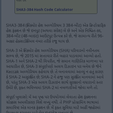
શકો છો:
SHA3-384 Hash Code Calculator
SHA3-384 (સિક્યોર હેશ અલ્ગોરિધમ 3 384-બીટ) એક ક્રિપ્ટોગ્રાફિક
હેશ ફંક્શન છે જે ઇનપુટ (અથવા સંદેશ) લે છે અને એક નિશ્ચિત-કદ,
384-બીટ (48-બાઇટ) આઉટપુટ ઉત્પન્ન કરે છે, જે સામાન્ય રીતે 96-
અક્ષર હેક્સાડેસિમલ નંબર તરીકે રજૂ થાય છે.
SHA-3 એ સિક્યોર હેશ અલ્ગોરિધમ (SHA) પરિવારનો નવીનતમ
સભ્ય છે, જે 2015 માં સત્તાવાર રીતે બહાર પાડવામાં આવ્યો હતો.
SHA-1 અને SHA-2 થી વિપરીત, જે સમાન ગાણિતિક માળખા પર
આધારિત છે, SHA-3 સંપૂર્ણપણે અલગ ડિઝાઇન પર બનેલ છે જેને
Keccak અલ્ગોરિધમ કહેવાય છે. તે બનાવવામાં આવ્યું ન હતું કારણ
કે SHA-2 અસુરક્ષિત છે; SHA-2 ને હજુ પણ સુરક્ષિત માનવામાં આવે
છે, પરંતુ SHA-3 એક અલગ ડિઝાઇન સાથે સુરક્ષાનો વધારાનો સ્તર
ઉમેરે છે, ફક્ત ભવિષ્યમાં SHA-2 માં નબળાઈઓ જોવા મળે તો.
સંપૂર્ણ ખુલાસો: મેં આ પૃષ્ઠ પર ઉપયોગમાં લેવાતા હેશ ફંક્શનના
ચોક્કસ અમલીકરણ વિશે લખ્યું નથી. તે PHP પ્રોગ્રામિંગ ભાષામાં
સમાવિષ્ટ એક માનક ફંક્શન છે. મેં ફક્ત સુવિધા માટે અહીં જાહેરમાં