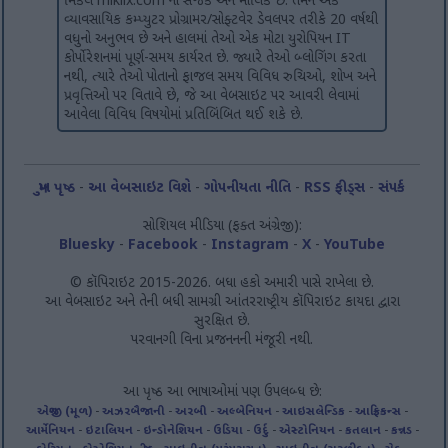
મિકેલ miklix.com ના સર્જક અને માલિક છે. તેમને એક
વ્યાવસાયિક કમ્પ્યુટર પ્રોગ્રામર/સોફ્ટવેર ડેવલપર તરીકે 20 વર્ષથી
વધુનો અનુભવ છે અને હાલમાં તેઓ એક મોટા યુરોપિયન IT
કોર્પોરેશનમાં પૂર્ણ-સમય કાર્યરત છે. જ્યારે તેઓ બ્લોગિંગ કરતા
નથી, ત્યારે તેઓ પોતાનો ફાજલ સમય વિવિધ રુચિઓ, શોખ અને
પ્રવૃત્તિઓ પર વિતાવે છે, જે આ વેબસાઇટ પર આવરી લેવામાં
આવેલા વિવિધ વિષયોમાં પ્રતિબિંબિત થઈ શકે છે.
મુખ પૃષ્ઠ
-
આ વેબસાઇટ વિશે
-
ગોપનીયતા નીતિ
-
RSS ફીડ્સ
-
સંપર્ક
સોશિયલ મીડિયા (ફક્ત અંગ્રેજી):
Bluesky
-
Facebook
-
Instagram
-
X
-
YouTube
© કૉપિરાઇટ 2015-2026. બધા હકો અમારી પાસે રાખેલા છે.
આ વેબસાઇટ અને તેની બધી સામગ્રી આંતરરાષ્ટ્રીય કૉપિરાઇટ કાયદા દ્વારા
સુરક્ષિત છે.
પરવાનગી વિના પ્રજનનની મંજૂરી નથી.
આ પૃષ્ઠ આ ભાષાઓમાં પણ ઉપલબ્ધ છે:
અંગ્રેજી (મૂળ)
-
અઝરબૈજાની
-
અરબી
-
અલ્બેનિયન
-
આઇસલેન્ડિક
-
આફ્રિકન્સ
-
આર્મેનિયન
-
ઇટાલિયન
-
ઇન્ડોનેશિયન
-
ઉડિયા
-
ઉર્દુ
-
એસ્ટોનિયન
-
કતલાન
-
કન્નડ
-