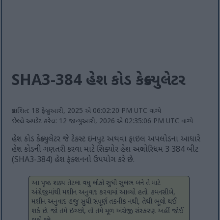
SHA3-384 હેશ કોડ કેલ્ક્યુલેટર
પ્રકાશિત: 18 ફેબ્રુઆરી, 2025 એ 06:02:20 PM UTC વાગ્યે
છેલ્લે અપડેટ કરેલ: 12 જાન્યુઆરી, 2026 એ 02:35:06 PM UTC વાગ્યે
હેશ કોડ કેલ્ક્યુલેટર જે ટેક્સ્ટ ઇનપુટ અથવા ફાઇલ અપલોડના આધારે
હેશ કોડની ગણતરી કરવા માટે સિક્યોર હેશ અલ્ગોરિધમ 3 384 બીટ
(SHA3-384) હેશ ફંક્શનનો ઉપયોગ કરે છે.
આ પૃષ્ઠ શક્ય તેટલા વધુ લોકો સુધી સુલભ બને તે માટે
અંગ્રેજીમાંથી મશીન અનુવાદ કરવામાં આવ્યો હતો. કમનસીબે,
મશીન અનુવાદ હજુ સુધી સંપૂર્ણ તકનીક નથી, તેથી ભૂલો થઈ
શકે છે. જો તમે ઇચ્છો, તો તમે મૂળ અંગ્રેજી સંસ્કરણ અહીં જોઈ