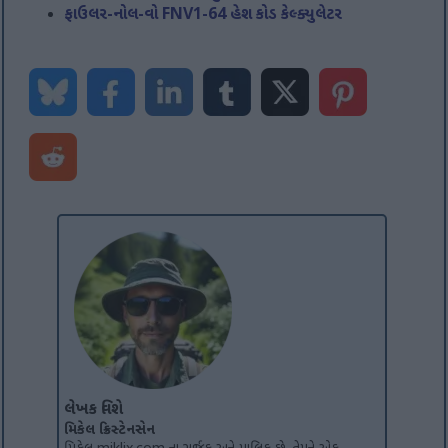
ફાઉલર-નોલ-વો FNV1-64 હેશ કોડ કેલ્ક્યુલેટર
લેખક વિશે
મિકેલ ક્રિસ્ટેનસેન