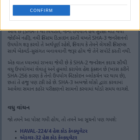
છેલ્લે, તમે આઉટપુટ (હેશ) છોડવા માટે સ્પોન્જને સ્ક્વિઝ કરો
છો. જો તમને લાંબા હેશની જરૂર હોય, તો તમે વધુ આઉટપુટ
CONFIRM
મેળવવા માટે સ્ક્વિઝિંગ ચાલુ રાખી શકો છો.
જ્યારે SHA-2 જનરેશનના હેશ ફંક્શન હજુ પણ સુરક્ષિત માનવામાં
આવે છે (SHA-1 થી વિપરીત, જેનો ઉપયોગ હવે સુરક્ષા માટે થવો
જોઈએ નહીં), નવી સિસ્ટમ ડિઝાઇન કરતી વખતે SHA-3 જનરેશનનો
ઉપયોગ શરૂ કરવો તે અર્થપૂર્ણ રહેશે, સિવાય કે તેમને લેગસી સિસ્ટમ્સ
સાથે બેકવર્ડ-સુસંગત બનાવવાની જરૂર હોય જે તેને સપોર્ટ કરતી નથી.
એક વાત ધ્યાનમાં રાખવા જેવી છે કે SHA-2 જનરેશન કદાચ સૌથી
વધુ ઉપયોગમાં લેવાતું અને હુમલો કરાયેલ હેશ ફંક્શન છે (ખાસ કરીને
SHA-256 કારણ કે તેનો ઉપયોગ બિટકોઇન બ્લોકચેન પર થાય છે),
છતાં તે હજુ પણ ટકી રહે છે. SHA-3 અબજો લોકો દ્વારા કરવામાં
આવેલા સમાન કઠોર પરીક્ષણનો સામનો કરવામાં થોડો સમય લાગશે.
વધુ વાંચન
જો તમને આ પોસ્ટ ગમી હોય, તો તમને આ સૂચનો પણ ગમશે:
HAVAL-224/4 હેશ કોડ કેલ્ક્યુલેટર
એડલર-32 હેશ કોડ કેલ્ક્યુલેટર