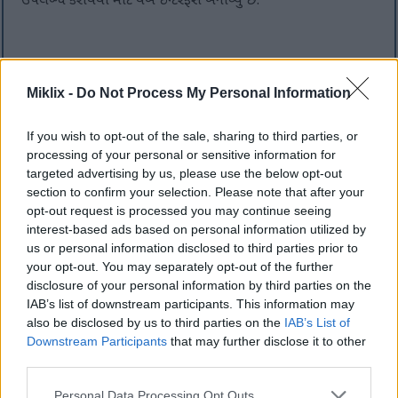
ઉપલબ્ધ કરાવવા માટે વેબ ઇન્ટરફેસ બનાવ્યું છે.
નવા હેશ કોડની ગણતરી કરો
Miklix -
Do Not Process My Personal Information
આ ફોર્મ દ્વારા સબમિટ કરાયેલ ડેટા અથવા અપલોડ કરેલી ફાઇલો
ફક્ત વિનંતી કરેલ હેશ કોડ જનરેટ કરવામાં જેટલો સમય લાગશે તેટલો
If you wish to opt-out of the sale, sharing to third parties, or
જ સર્વર પર રાખવામાં આવશે. પરિણામ તમારા બ્રાઉઝર પર પાછું
processing of your personal or sensitive information for
આવે તે પહેલાં તે તરત જ કાઢી નાખવામાં આવશે.
targeted advertising by us, please use the below opt-out
section to confirm your selection. Please note that after your
ઇનપુટ ડેટા:
opt-out request is processed you may continue seeing
સાદો ટેક્સ્ટ
ફાઇલ અપલોડ
interest-based ads based on personal information utilized by
us or personal information disclosed to third parties prior to
your opt-out. You may separately opt-out of the further
disclosure of your personal information by third parties on the
IAB’s list of downstream participants. This information may
also be disclosed by us to third parties on the
IAB’s List of
Downstream Participants
that may further disclose it to other
third parties.
આગળ અને પાછળની ખાલી જગ્યા કાઢી નાખીએ?
સબમિટ કરેલ ટેક્સ્ટ UTF-8 એન્કોડેડ છે. હેશ ફંક્શન્સ બાઈનરી ડેટા પર કાર્ય કરે
Please note that this website/app uses one or more Google
Personal Data Processing Opt Outs