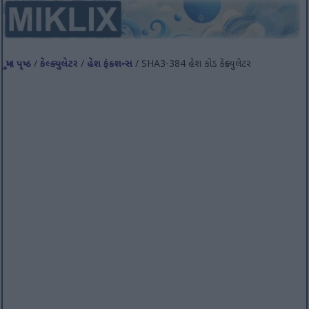
મુખ પૃષ્ઠ
/
કેલ્ક્યુલેટર
/
હેશ ફંક્શન્સ
/ SHA3-384 હેશ કોડ કેલ્ક્યુલેટર