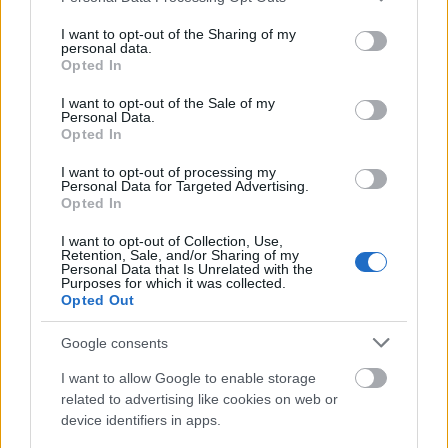
છે, તેથી પરિણામ જો ટેક્સ્ટ બીજા એન્કોડિંગમાં હોય તો તેના કરતા અલગ હશે. જો
services and may gather and store information including but
તમારે ચોક્કસ એન્કોડિંગમાં ટેક્સ્ટના હેશની ગણતરી કરવાની જરૂર હોય, તો તમારે
not limited to your visit or usage behaviour. You may click to
I want to opt-out of the Sharing of my
personal data.
તેના બદલે ફાઇલ અપલોડ કરવી જોઈએ.
grant or deny consent to Google and its third-party tags to
Opted In
use your data for below specified purposes in below Google
consent section.
I want to opt-out of the Sale of my
Personal Data.
Opted In
I want to opt-out of processing my
Personal Data for Targeted Advertising.
SHA3-384 હેશ અલ્ગોરિધમ વિશે
Opted In
I want to opt-out of Collection, Use,
Retention, Sale, and/or Sharing of my
હું ગણિતશાસ્ત્રી નથી કે સંકેતલિપીશાસ્ત્રી પણ નથી, તેથી હું આ હેશ
Personal Data that Is Unrelated with the
ફંક્શનને મારા સાથી બિન-ગણિતશાસ્ત્રીઓ સમજી શકે તે રીતે
Purposes for which it was collected.
સમજાવવાનો પ્રયાસ કરીશ. જો તમે વૈજ્ઞાનિક રીતે સચોટ, સંપૂર્ણ
Opted Out
ગણિત સમજૂતી પસંદ કરો છો, તો તમે તેને ઘણી વેબસાઇટ્સ પર
શોધી શકો છો ;-)
Google consents
ગમે તે હોય, અગાઉના SHA પરિવારો (SHA-1 અને SHA-2) થી
I want to allow Google to enable storage
વિપરીત, જેને બ્લેન્ડરની જેમ ગણી શકાય, SHA-3 સ્પોન્જની જેમ
related to advertising like cookies on web or
વધુ કામ કરે છે.
device identifiers in apps.