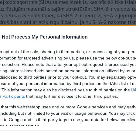
jkodolagoritma (SHA) saimes loceklis, kas oficiāli tika izlai
z līdzīgām matemātiskajām struktūrām, SHA-3 ir veidots uz 
s netika izveidots tāpēc, ka SHA-2 ir nedrošs; SHA-2 joprojā
rošības slāni ar atšķirīgu dizainu, ja nu SHA-2 nākotnē tik
 es neesmu rakstījis šajā lapā izmantotās hash funkcijas konkrēt
 Not Process My Personal Information
a PHP programmēšanas valodā. Es tikai izveidoju tīmekļa saskarni,
to opt-out of the sale, sharing to third parties, or processing of your per
formation for targeted advertising by us, please use the below opt-out s
r selection. Please note that after your opt-out request is processed y
eing interest-based ads based on personal information utilized by us or
odu
disclosed to third parties prior to your opt-out. You may separately opt-
 dati vai augšupielādētie faili tiks glabāti serverī tikai tik ilgi, 
losure of your personal information by third parties on the IAB’s list of
. This information may also be disclosed by us to third parties on the
IA
dzēsti tūlīt pirms rezultāta atgriešanas pārlūkprogrammā.
Participants
that may further disclose it to other third parties.
 that this website/app uses one or more Google services and may gath
u augšupielāde
including but not limited to your visit or usage behaviour. You may click 
 to Google and its third-party tags to use your data for below specifi
ogle consent section.