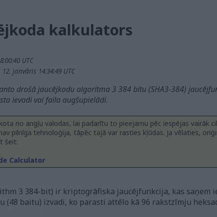
ējkoda kalkulators
18:00:40 UTC
 12. janvāris 14:34:49 UTC
anto drošā jaucējkodu algoritma 3 384 bitu (SHA3-384) jaucējfun
ta ievadi vai faila augšupielādi.
lkota no angļu valodas, lai padarītu to pieejamu pēc iespējas vairāk c
v pilnīga tehnoloģija, tāpēc tajā var rasties kļūdas. Ja vēlaties, oriģ
 šeit:
de Calculator
hm 3 384-bit) ir kriptogrāfiska jaucējfunkcija, kas saņem i
 (48 baitu) izvadi, ko parasti attēlo kā 96 rakstzīmju heksad