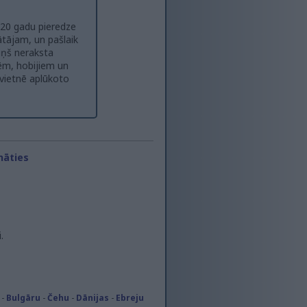
ā 20 gadu pieredze
ājam, un pašlaik
viņš neraksta
sēm, hobijiem un
 vietnē aplūkoto
nāties
.
-
Bulgāru
-
Čehu
-
Dānijas
-
Ebreju