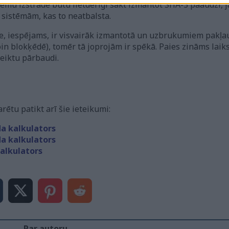
tēmu izstrādē būtu lietderīgi sākt izmantot SHA-3 paaudzi, j
sistēmām, kas to neatbalsta.
, iespējams, ir visvairāk izmantotā un uzbrukumiem pakļau
oin blokķēdē), tomēr tā joprojām ir spēkā. Paies zināms laiks
veiktu pārbaudi.
arētu patikt arī šie ieteikumi:
a kalkulators
a kalkulators
alkulators
Par autoru