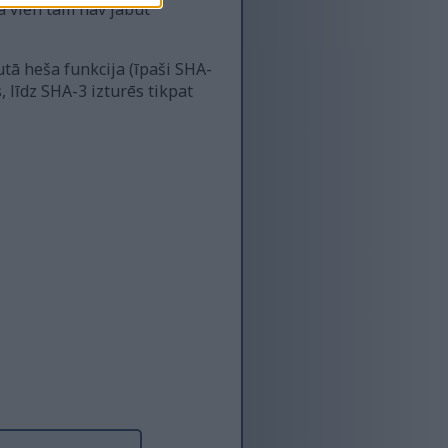
a vien tām nav jābūt
tā heša funkcija (īpaši SHA-
, līdz SHA-3 izturēs tikpat