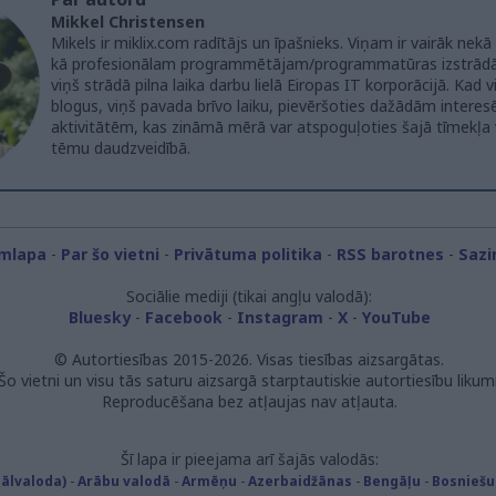
Mikkel Christensen
Mikels ir miklix.com radītājs un īpašnieks. Viņam ir vairāk nek
kā profesionālam programmētājam/programmatūras izstrādāt
viņš strādā pilna laika darbu lielā Eiropas IT korporācijā. Kad 
blogus, viņš pavada brīvo laiku, pievēršoties dažādām intere
aktivitātēm, kas zināmā mērā var atspoguļoties šajā tīmekļa
tēmu daudzveidībā.
mlapa
-
Par šo vietni
-
Privātuma politika
-
RSS barotnes
-
Sazi
Sociālie mediji (tikai angļu valodā):
Bluesky
-
Facebook
-
Instagram
-
X
-
YouTube
© Autortiesības 2015-2026. Visas tiesības aizsargātas.
Šo vietni un visu tās saturu aizsargā starptautiskie autortiesību likumi
Reproducēšana bez atļaujas nav atļauta.
Šī lapa ir pieejama arī šajās valodās:
nālvaloda)
-
Arābu valodā
-
Armēņu
-
Azerbaidžānas
-
Bengāļu
-
Bosniešu