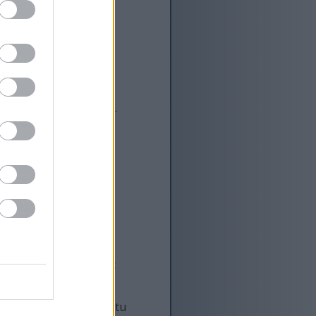
ī" (lielā bitu masīvā).
režģītos modeļos. Tas
 hešiņš, varat turpināt
-1, ko vairs nevajadzētu