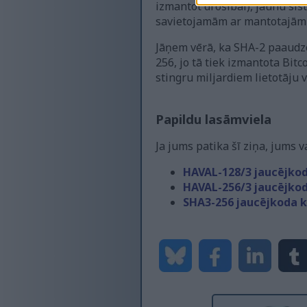
izmantot drošībai), jaunu sis
savietojamām ar mantotajām 
Jāņem vērā, ka SHA-2 paaudze
256, jo tā tiek izmantota Bitc
stingru miljardiem lietotāju 
Papildu lasāmviela
Ja jums patika šī ziņa, jums v
HAVAL-128/3 jaucējkod
HAVAL-256/3 jaucējkod
SHA3-256 jaucējkoda k