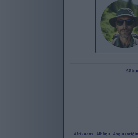
Sāku
Afrikaans
-
Albāņu
-
Angļu (oriģi