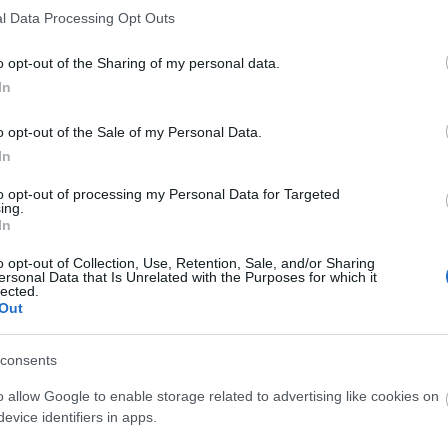
l Data Processing Opt Outs
o opt-out of the Sharing of my personal data.
ugurējās baltās atstarpes?
In
ormātā. Tā kā hash funkcijas darbojas ar binārajiem datiem, rezultāts būs
prēķināt teksta hash īpašā kodējumā, tā vietā jums ir jānosūta fails.
o opt-out of the Sale of my Personal Data.
In
to opt-out of processing my Personal Data for Targeted
ing.
In
o opt-out of Collection, Use, Retention, Sale, and/or Sharing
ersonal Data that Is Unrelated with the Purposes for which it
ējkodu algoritmu
lected.
Out
kriptogrāfs, tāpēc centīšos izskaidrot šo jaucējfunkciju tā,
. Ja vēlaties zinātniski precīzu, pilnīgu matemātisku skaidr
consents
o allow Google to enable storage related to advertising like cookies on
evice identifiers in apps.
no iepriekšējām SHA saimēm (SHA-1 un SHA-2), kuras varētu
rāk kā sūklis.