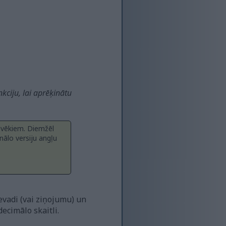
kciju, lai aprēķinātu
ilvēkiem. Diemžēl
inālo versiju angļu
evadi (vai ziņojumu) un
ecimālo skaitli.