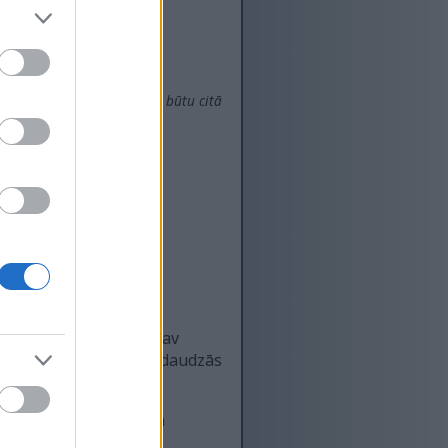
 citāds nekā tad, ja teksts būtu citā
 lai mani kolēģi, kas nav
ojumu, to varat atrast daudzās
 uzskatīt par līdzīgām