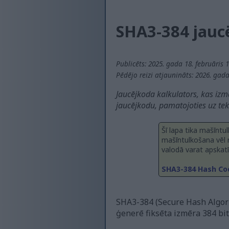
SHA3-384 jauc
Publicēts: 2025. gada 18. februāris 
Pēdējo reizi atjaunināts: 2026. gada
Jaucējkoda kalkulators, kas izm
jaucējkodu, pamatojoties uz teks
Šī lapa tika mašīntu
mašīntulkošana vēl na
valodā varat apskatīt
SHA3-384 Hash Co
SHA3-384 (Secure Hash Algorit
ģenerē fiksēta izmēra 384 bitu