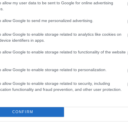
o allow my user data to be sent to Google for online advertising
s procedūru var iedalīt trīs augsta līmeņa posmos:
s.
to allow Google to send me personalized advertising.
āze
o allow Google to enable storage related to analytics like cookies on
kļa uzlejat ūdeni (jūsu datus). Sūklis pamazām uzsūc ūdeni.
evice identifiers in apps.
s dati tiek sadalīti mazos gabalos un absorbēti iekšējā "sūkl
o allow Google to enable storage related to functionality of the website
permutācija)
o allow Google to enable storage related to personalization.
HA-3 iekšēji saspiež un savij sūkli, sajaucot visu apkārt sa
as ievades izmaiņas rada pilnīgi atšķirīgu hešu.
o allow Google to enable storage related to security, including
cation functionality and fraud prevention, and other user protection.
āze
t sūkli, lai atbrīvotu izvadi (hešiņu). Ja nepieciešams garāks
CONFIRM
āk izvades.
paaudze joprojām tiek uzskatīta par drošu (atšķirībā no SHA