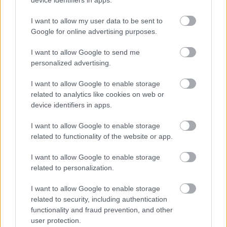
een blender, werkt SHA-3 meer als een spons.
I want to allow my user data to be sent to
De procedure om op deze manier een hash te
Google for online advertising purposes.
berekenen kan worden onderverdeeld in drie
stappen op hoog niveau:
I want to allow Google to send me
personalized advertising.
Stap 1 - Absorberende fase
I want to allow Google to enable storage
related to analytics like cookies on web or
Stel je voor dat je water (je data) op een spons
device identifiers in apps.
giet. De spons absorbeert het water beetje bij
beetje.
I want to allow Google to enable storage
Bij SHA-3 worden de invoergegevens
related to functionality of the website or app.
opgedeeld in kleine stukjes en opgenomen in
een interne "spons" (een grote bitmatrix).
I want to allow Google to enable storage
related to personalization.
Stap 2 - Mengen (Permutatie)
I want to allow Google to enable storage
related to security, including authentication
Nadat de gegevens zijn verwerkt, perst en
functionality and fraud prevention, and other
vervormt SHA-3 de 'spons' intern, waardoor
user protection.
alles in complexe patronen door elkaar wordt