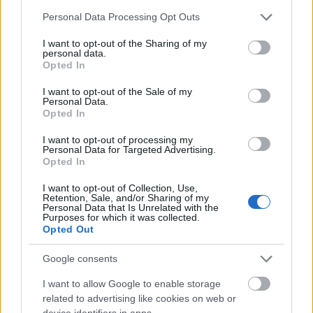
moet je in plaats daarvan een bestand uploaden.
Please note that this website/app uses one or more Google
Personal Data Processing Opt Outs
services and may gather and store information including but
not limited to your visit or usage behaviour. You may click to
I want to opt-out of the Sharing of my
personal data.
grant or deny consent to Google and its third-party tags to
Opted In
use your data for below specified purposes in below Google
consent section.
I want to opt-out of the Sale of my
Personal Data.
Opted In
Over het SHA3-384 hash-
I want to opt-out of processing my
algoritme
Personal Data for Targeted Advertising.
Opted In
Ik ben geen wiskundige en ook geen cryptograaf,
I want to opt-out of Collection, Use,
Retention, Sale, and/or Sharing of my
dus ik zal proberen deze hashfunctie uit te leggen
Personal Data that Is Unrelated with the
op een manier die mijn niet-wiskundige
Purposes for which it was collected.
Opted Out
medemensen kunnen begrijpen. Als je liever een
wetenschappelijk exacte, volledig wiskundige uitleg
Google consents
wilt, kun je die op veel websites vinden ;-)
I want to allow Google to enable storage
In tegenstelling tot de voorgaande SHA-families
related to advertising like cookies on web or
(SHA-1 en SHA-2), die je zou kunnen vergelijken met
device identifiers in apps.