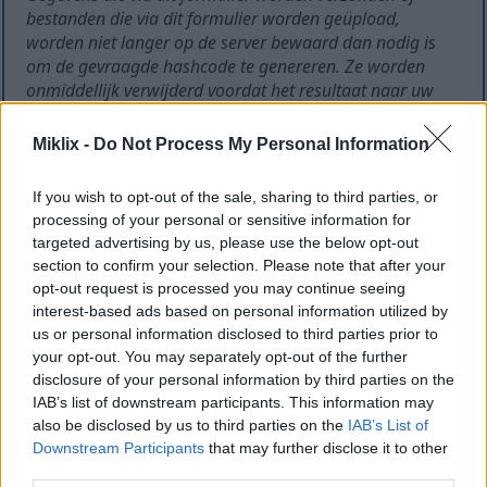
bestanden die via dit formulier worden geüpload,
worden niet langer op de server bewaard dan nodig is
om de gevraagde hashcode te genereren. Ze worden
onmiddellijk verwijderd voordat het resultaat naar uw
browser wordt teruggestuurd.
Miklix -
Do Not Process My Personal Information
Invoergegevens:
Platte tekst
Bestanden uploaden
If you wish to opt-out of the sale, sharing to third parties, or
processing of your personal or sensitive information for
targeted advertising by us, please use the below opt-out
section to confirm your selection. Please note that after your
opt-out request is processed you may continue seeing
interest-based ads based on personal information utilized by
us or personal information disclosed to third parties prior to
your opt-out. You may separately opt-out of the further
Voorloopwitruimte en witruimte achteraan
disclosure of your personal information by third parties on the
verwijderen?
IAB’s list of downstream participants. This information may
De ingediende tekst is UTF-8 gecodeerd. Aangezien hashfuncties
also be disclosed by us to third parties on the
IAB’s List of
werken op binaire gegevens, zal het resultaat anders zijn dan
Downstream Participants
that may further disclose it to other
wanneer de tekst in een andere codering zou zijn. Als je een
third parties.
hash moet berekenen van een tekst in een specifieke codering,