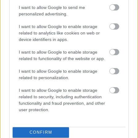
この方法でハッシュを計算する手順は、次の 3 つの高
I want to allow Google to send me
レベルのステップに分けられます。
personalized advertising.
I want to allow Google to enable storage
ステップ1 - 吸収段階
related to analytics like cookies on web or
device identifiers in apps.
スポンジに水（データ）を注ぐことを想像してみ
てください。スポンジは少しずつ水を吸収しま
I want to allow Google to enable storage
す。
related to functionality of the website or app.
SHA-3 では、入力データは小さなチャンクに分割
され、内部の「スポンジ」（大きなビット配列）
I want to allow Google to enable storage
related to personalization.
に吸収されます。
I want to allow Google to enable storage
related to security, including authentication
ステップ2 - 混合（順列）
functionality and fraud prevention, and other
user protection.
SHA-3はデータを吸収した後、スポンジを内部で
圧縮・ねじり、複雑なパターンですべてを混ぜ合
わせます。これにより、入力にわずかな変化があ
っても、全く異なるハッシュが生成されます。
CONFIRM