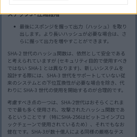
ステップ3 - 圧縮段階
最後にスポンジを握って出力（ハッシュ）を取り
出します。より長いハッシュが必要な場合は、さ
らに握って出力を増やすことができます。
SHA-2 世代のハッシュ関数は、依然として安全である
と考えられていますが (セキュリティ目的で使用すべき
ではない SHA-1 とは異なります)、新しいシステムを
設計する際には、SHA-3 世代をサポートしていない従
来のシステムとの下位互換性が必要な場合を除き、代
わりに SHA-3 世代の使用を開始するのが合理的です。
考慮すべき点の一つは、SHA-2世代はおそらくこれま
でで最も多く使用され、攻撃されたハッシュ関数であ
るということです（特にSHA-256はビットコインブロ
ックチェーンで使用されているため）、それでもなお
健在です。SHA-3が数十億人による同様の厳格なテス