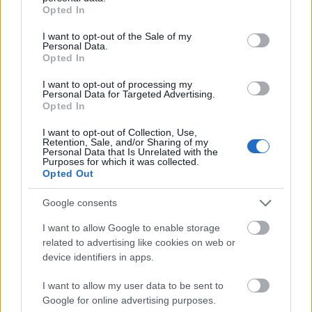
grant or deny consent to Google and its third-party tags to
Opted In
use your data for below specified purposes in below Google
consent section.
I want to opt-out of the Sale of my
Personal Data.
Opted In
I want to opt-out of processing my
Personal Data for Targeted Advertising.
SHA3-384ハッシュアルゴリズムに
Opted In
ついて
I want to opt-out of Collection, Use,
Retention, Sale, and/or Sharing of my
Personal Data that Is Unrelated with the
私は数学者でも暗号学者でもないので、このハッシュ
Purposes for which it was collected.
Opted Out
関数を数学者ではない皆さんにも理解しやすいように
説明しようと思います。科学的に正確で本格的な数学
Google consents
的な説明がお好みなら、多くのウェブサイトで見つけ
ることができますよ ;-)
I want to allow Google to enable storage
related to advertising like cookies on web or
とにかく、ブレンダーに似ていると考えられる以前の
device identifiers in apps.
SHA ファミリ (SHA-1 および SHA-2) とは異なり、
I want to allow my user data to be sent to
SHA-3 はスポンジのように機能します。
Google for online advertising purposes.