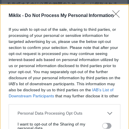
を生成するのに必要な時間のみサーバーに保存されま
す。結果がお客様のブラウザに返される直前に削除さ
Miklix -
Do Not Process My Personal Information
れます。
If you wish to opt-out of the sale, sharing to third parties, or
入力データ：
processing of your personal or sensitive information for
プレーンテキスト
ファイルアップロード
targeted advertising by us, please use the below opt-out
section to confirm your selection. Please note that after your
opt-out request is processed you may continue seeing
interest-based ads based on personal information utilized by
us or personal information disclosed to third parties prior to
your opt-out. You may separately opt-out of the further
disclosure of your personal information by third parties on the
IAB’s list of downstream participants. This information may
先頭と末尾の空白を削除しますか？
also be disclosed by us to third parties on the
IAB’s List of
提出されたテキストはUTF-8でエンコードされている。ハッシ
Downstream Participants
that may further disclose it to other
ュ関数はバイナリデータを操作するため、テキストが別のエン
third parties.
コーディングであった場合とは結果が異なります。特定のエン
Please note that this website/app uses one or more Google
コーディングのテキストのハッシュを計算する必要がある場合
Personal Data Processing Opt Outs
services and may gather and store information including but
は、代わりにファイルをアップロードしてください。
not limited to your visit or usage behaviour. You may click to
I want to opt-out of the Sharing of my
personal data.