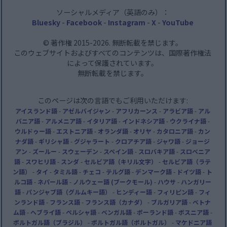
ソーシャルメディア（英語のみ）：
Bluesky
-
Facebook
-
Instagram
-
X
-
YouTube
© 著作権 2015-2026. 無断転載を禁じます。
このウェブサイトおよびすべてのコンテンツは、国際著作権法
によって保護されています。
無断転載を禁じます。
このページは次の言語でもご利用いただけます:
アイスランド語
-
アゼルバイジャン
-
アフリカーンス
-
アラビア語
-
アル
バニア語
-
アルメニア語
-
イタリア語
-
インドネシア語
-
ウクライナ語
-
ウルドゥー語
-
エストニア語
-
オランダ語
-
オリヤ
-
カタロニア語
-
カン
ナダ語
-
ギリシャ語
-
グジャラート
-
クロアチア語
-
ジャワ語
-
ジョージ
アン
-
ズールー
-
スウェーデン
-
スペイン語
-
スロバキア語
-
スロベニア
語
-
スワヒリ語
-
スンダ
-
セルビア語（キリル文字）
-
セルビア語（ラテ
ン語）
-
タイ
-
タミル語
-
チェコ
-
テルグ語
-
デンマーク語
-
ドイツ語
-
ト
ルコ語
-
ネパール語
-
ノルウェー語 (ブークモール)
-
ハウサ
-
ハンガリー
語
-
パンジャブ語（グルムキー語）
-
ヒンディー語
-
フィリピン語
-
フィ
ンランド語
-
フランス語
-
フランス語（カナダ）
-
ブルガリア語
-
ベトナ
ム語
-
ヘブライ語
-
ペルシャ語
-
ベンガル語
-
ポーランド語
-
ボスニア語
-
ポルトガル語（ブラジル）
-
ポルトガル語（ポルトガル）
-
マケドニア語