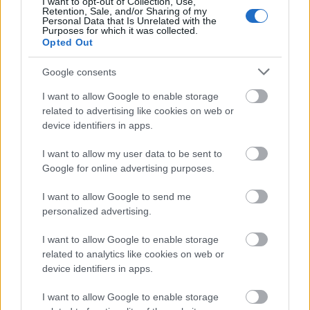
I want to opt-out of Collection, Use,
classification l'autorise dans les pratiques
Retention, Sale, and/or Sharing of my
Personal Data that Is Unrelated with the
alimentaires. Il est toutefois important de suivre les
Purposes for which it was collected.
recommandations en matière de supplémentation,
Opted Out
notamment pour les doses élevées et l'utilisation à
long terme. Une consommation élevée peut
Google consents
entraîner une résistance à l'insuline ou des
I want to allow Google to enable storage
problèmes hépatiques.
related to advertising like cookies on web or
device identifiers in apps.
Avant de commencer à prendre des compléments
d'ALC, il est conseillé de consulter un professionnel
I want to allow my user data to be sent to
de santé. Il pourra vous offrir des conseils
Google for online advertising purposes.
personnalisés et vous aider à comprendre les
risques. Cela permettra de garantir que les
I want to allow Google to send me
compléments répondent à vos objectifs de santé.
personalized advertising.
I want to allow Google to enable storage
CLA vs gras trans industriels
related to analytics like cookies on web or
device identifiers in apps.
Il est essentiel de comprendre les différences entre
I want to allow Google to enable storage
l'acide linoléique conjugué (ALC) et les acides gras