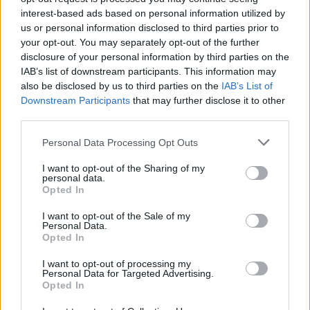
Les propriétés anti-inflammatoires du CLA sont
interest-based ads based on personal information utilized by
également remarquables. Il peut aider à gérer
us or personal information disclosed to third parties prior to
l'inflammation, liée à de nombreuses maladies
your opt-out. You may separately opt-out of the further
chroniques. En réduisant l'inflammation, le CLA peut
disclosure of your personal information by third parties on the
prévenir des maladies comme les maladies
IAB’s list of downstream participants. This information may
cardiaques et le diabète.
also be disclosed by us to third parties on the
IAB’s List of
Downstream Participants
that may further disclose it to other
third parties.
Posologie recommandée et
Please note that this website/app uses one or more Google
Personal Data Processing Opt Outs
sécurité des suppléments de CLA
services and may gather and store information including but
not limited to your visit or usage behaviour. You may click to
I want to opt-out of the Sharing of my
personal data.
grant or deny consent to Google and its third-party tags to
Comprendre le bon dosage d'ALC est essentiel pour
Opted In
use your data for below specified purposes in below Google
garantir sa sécurité et son efficacité. Des études
consent section.
I want to opt-out of the Sale of my
suggèrent un apport quotidien de 3,2 à 6,4
Personal Data.
grammes. Une dose allant jusqu'à 6 grammes par
Opted In
jour est généralement sans danger et sans effets
indésirables significatifs.
I want to opt-out of processing my
Personal Data for Targeted Advertising.
Opted In
La FDA a jugé le CLA sûr et l'a classé comme
généralement reconnu comme sûr (GRAS). Cette