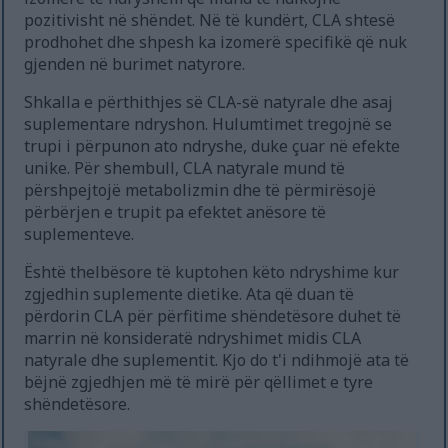
pozitivisht në shëndet. Në të kundërt, CLA shtesë
prodhohet dhe shpesh ka izomerë specifikë që nuk
gjenden në burimet natyrore.
Shkalla e përthithjes së CLA-së natyrale dhe asaj
suplementare ndryshon. Hulumtimet tregojnë se
trupi i përpunon ato ndryshe, duke çuar në efekte
unike. Për shembull, CLA natyrale mund të
përshpejtojë metabolizmin dhe të përmirësojë
përbërjen e trupit pa efektet anësore të
suplementeve.
Është thelbësore të kuptohen këto ndryshime kur
zgjedhin suplemente dietike. Ata që duan të
përdorin CLA për përfitime shëndetësore duhet të
marrin në konsideratë ndryshimet midis CLA
natyrale dhe suplementit. Kjo do t'i ndihmojë ata të
bëjnë zgjedhjen më të mirë për qëllimet e tyre
shëndetësore.