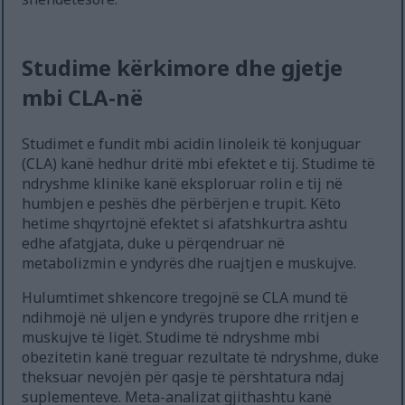
Studime kërkimore dhe gjetje
mbi CLA-në
Studimet e fundit mbi acidin linoleik të konjuguar
(CLA) kanë hedhur dritë mbi efektet e tij. Studime të
ndryshme klinike kanë eksploruar rolin e tij në
humbjen e peshës dhe përbërjen e trupit. Këto
hetime shqyrtojnë efektet si afatshkurtra ashtu
edhe afatgjata, duke u përqendruar në
metabolizmin e yndyrës dhe ruajtjen e muskujve.
Hulumtimet shkencore tregojnë se CLA mund të
ndihmojë në uljen e yndyrës trupore dhe rritjen e
muskujve të ligët. Studime të ndryshme mbi
obezitetin kanë treguar rezultate të ndryshme, duke
theksuar nevojën për qasje të përshtatura ndaj
suplementeve. Meta-analizat gjithashtu kanë