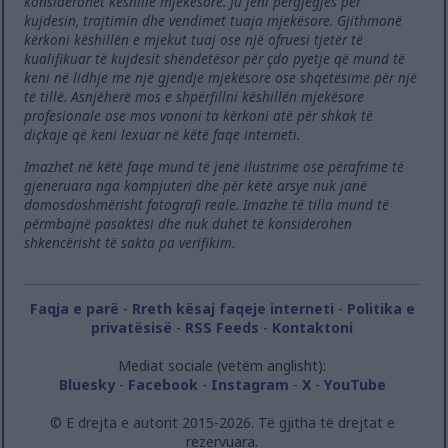
konsiderohet këshillë mjekësore. Ju jeni përgjegjës për
kujdesin, trajtimin dhe vendimet tuaja mjekësore. Gjithmonë
kërkoni këshillën e mjekut tuaj ose një ofruesi tjetër të
kualifikuar të kujdesit shëndetësor për çdo pyetje që mund të
keni në lidhje me një gjendje mjekësore ose shqetësime për një
të tillë. Asnjëherë mos e shpërfillni këshillën mjekësore
profesionale ose mos vononi ta kërkoni atë për shkak të
diçkaje që keni lexuar në këtë faqe interneti.
Imazhet në këtë faqe mund të jenë ilustrime ose përafrime të
gjeneruara nga kompjuteri dhe për këtë arsye nuk janë
domosdoshmërisht fotografi reale. Imazhe të tilla mund të
përmbajnë pasaktësi dhe nuk duhet të konsiderohen
shkencërisht të sakta pa verifikim.
Faqja e parë
-
Rreth kësaj faqeje interneti
-
Politika e
privatësisë
-
RSS Feeds
-
Kontaktoni
Mediat sociale (vetëm anglisht):
Bluesky
-
Facebook
-
Instagram
-
X
-
YouTube
© E drejta e autorit 2015-2026. Të gjitha të drejtat e
rezervuara.