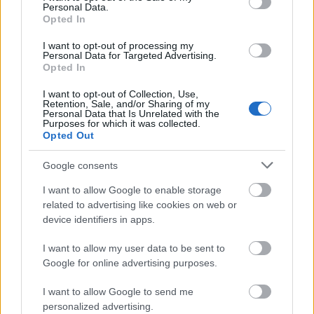
Personal Data.
mençur të konsultoheni me një profesionist të
Opted In
kujdesit shëndetësor. Ata mund të ofrojnë këshilla
të personalizuara, duke ju ndihmuar të kuptoni
I want to opt-out of processing my
rreziqet. Kjo siguron që suplementet të përmbushin
Personal Data for Targeted Advertising.
Opted In
qëllimet tuaja shëndetësore.
I want to opt-out of Collection, Use,
Retention, Sale, and/or Sharing of my
Personal Data that Is Unrelated with the
CLA kundrejt yndyrnave trans
Purposes for which it was collected.
Opted Out
industriale
Google consents
Është thelbësore të kuptohen ndryshimet midis
I want to allow Google to enable storage
acidit linoleik të konjuguar (CLA) dhe yndyrnave
related to advertising like cookies on web or
trans industriale. Të dyja janë izomerë strukturorë,
device identifiers in apps.
por kanë efekte të dallueshme shëndetësore. CLA,
që gjendet në mish dhe produkte qumështi, mund të
I want to allow my user data to be sent to
ndihmojë në menaxhimin e peshës dhe në
Google for online advertising purposes.
përmirësimin e shëndetit metabolik.
I want to allow Google to send me
Yndyrnat trans industriale, të cilat gjenden në
personalized advertising.