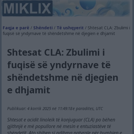
Faqja e parë
/
Shëndeti
/
Të ushqyerit
/ Shtesat CLA: Zbulimi i
fuqisë së yndyrnave të shëndetshme në djegien e dhjamit
Shtesat CLA: Zbulimi i
fuqisë së yndyrnave të
shëndetshme në djegien
e dhjamit
Publikuar: 4 korrik 2025 në 11:49:18 e paradites, UTC
Shtesat e acidit linoleik të konjuguar (CLA) po bëhen
gjithnjë e më popullore në mesin e entuziastëve të
shëndetit. Ato shihen si ndihma natyrale për humbjen e