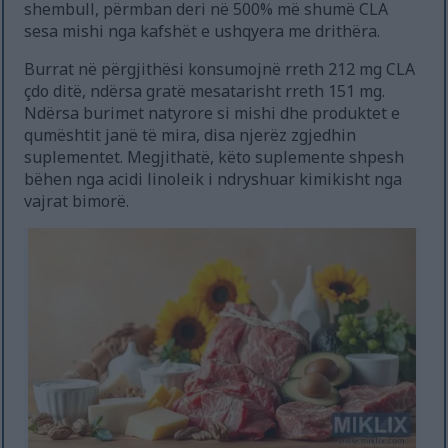
shembull, përmban deri në 500% më shumë CLA
sesa mishi nga kafshët e ushqyera me drithëra.
Burrat në përgjithësi konsumojnë rreth 212 mg CLA
çdo ditë, ndërsa gratë mesatarisht rreth 151 mg.
Ndërsa burimet natyrore si mishi dhe produktet e
qumështit janë të mira, disa njerëz zgjedhin
suplementet. Megjithatë, këto suplemente shpesh
bëhen nga acidi linoleik i ndryshuar kimikisht nga
vajrat bimorë.