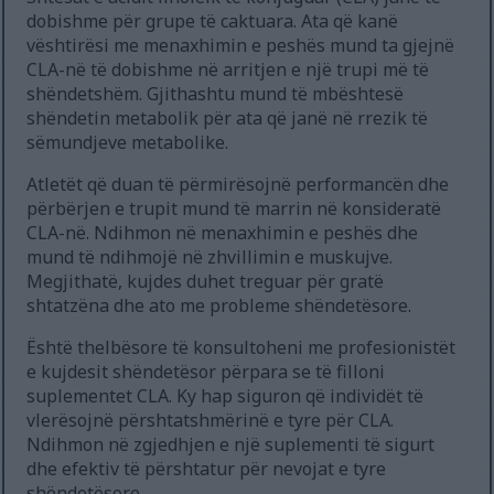
dobishme për grupe të caktuara. Ata që kanë
vështirësi me menaxhimin e peshës mund ta gjejnë
CLA-në të dobishme në arritjen e një trupi më të
shëndetshëm. Gjithashtu mund të mbështesë
shëndetin metabolik për ata që janë në rrezik të
sëmundjeve metabolike.
Atletët që duan të përmirësojnë performancën dhe
përbërjen e trupit mund të marrin në konsideratë
CLA-në. Ndihmon në menaxhimin e peshës dhe
mund të ndihmojë në zhvillimin e muskujve.
Megjithatë, kujdes duhet treguar për gratë
shtatzëna dhe ato me probleme shëndetësore.
Është thelbësore të konsultoheni me profesionistët
e kujdesit shëndetësor përpara se të filloni
suplementet CLA. Ky hap siguron që individët të
vlerësojnë përshtatshmërinë e tyre për CLA.
Ndihmon në zgjedhjen e një suplementi të sigurt
dhe efektiv të përshtatur për nevojat e tyre
shëndetësore.