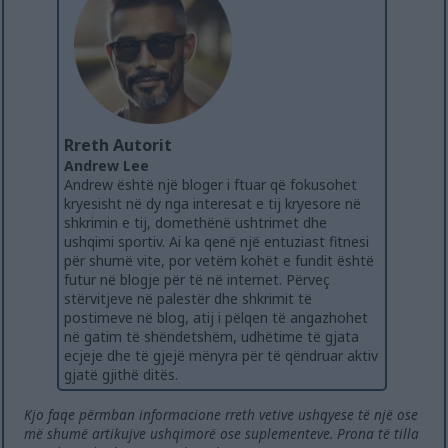
Rreth Autorit
Andrew Lee
Andrew është një bloger i ftuar që fokusohet
kryesisht në dy nga interesat e tij kryesore në
shkrimin e tij, domethënë ushtrimet dhe
ushqimi sportiv. Ai ka qenë një entuziast fitnesi
për shumë vite, por vetëm kohët e fundit është
futur në blogje për të në internet. Përveç
stërvitjeve në palestër dhe shkrimit të
postimeve në blog, atij i pëlqen të angazhohet
në gatim të shëndetshëm, udhëtime të gjata
ecjeje dhe të gjejë mënyra për të qëndruar aktiv
gjatë gjithë ditës.
Kjo faqe përmban informacione rreth vetive ushqyese të një ose
më shumë artikujve ushqimorë ose suplementeve. Prona të tilla