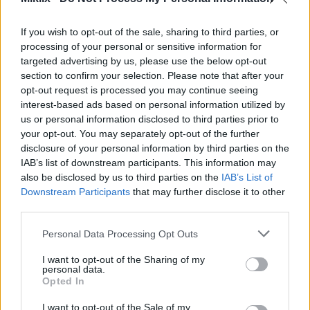
Doza e rekomanduar dhe siguria
e suplementeve CLA
If you wish to opt-out of the sale, sharing to third parties, or
processing of your personal or sensitive information for
targeted advertising by us, please use the below opt-out
Të kuptuarit e dozës së duhur të CLA-së është
section to confirm your selection. Please note that after your
thelbësore si për sigurinë ashtu edhe për
opt-out request is processed you may continue seeing
efektivitetin. Studimet sugjerojnë një marrje ditore
interest-based ads based on personal information utilized by
prej 3.2 deri në 6.4 gramë. Marrja deri në 6 gramë në
us or personal information disclosed to third parties prior to
ditë është përgjithësisht e sigurt, pa efekte anësore
your opt-out. You may separately opt-out of the further
të rëndësishme.
disclosure of your personal information by third parties on the
IAB’s list of downstream participants. This information may
FDA e ka konsideruar CLA-në të sigurt, duke e
also be disclosed by us to third parties on the
IAB’s List of
klasifikuar atë si të Njohur Përgjithësisht si të
Downstream Participants
that may further disclose it to other
Sigurt (GRAS). Ky klasifikim e lejon atë në praktikat
third parties.
dietike. Megjithatë, është e rëndësishme të ndiqni
Please note that this website/app uses one or more Google
udhëzimet e suplementeve, kryesisht për doza më
Personal Data Processing Opt Outs
services and may gather and store information including but
të larta dhe përdorim afatgjatë. Marrja e lartë e saj
not limited to your visit or usage behaviour. You may click to
I want to opt-out of the Sharing of my
mund të çojë në rezistencë ndaj insulinës ose
personal data.
grant or deny consent to Google and its third-party tags to
probleme me mëlçinë.
Opted In
use your data for below specified purposes in below Google
Para se të filloni të merrni suplemente CLA, është e
consent section.
I want to opt-out of the Sale of my