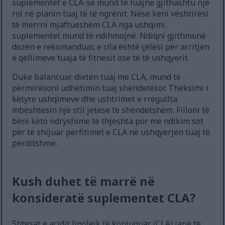
suplementet e CLA-së mund të luajnë gjithashtu një
rol në planin tuaj të të ngrënit. Nëse keni vështirësi
të merrni mjaftueshëm CLA nga ushqimi,
suplementet mund të ndihmojnë. Ndiqni gjithmonë
dozën e rekomanduar, e cila është çelësi për arritjen
e qëllimeve tuaja të fitnesit ose të të ushqyerit.
Duke balancuar dietën tuaj me CLA, mund të
përmirësoni udhëtimin tuaj shëndetësor. Theksimi i
këtyre ushqimeve dhe ushtrimet e rregullta
mbështesin një stil jetese të shëndetshëm. Filloni të
bëni këto ndryshime të thjeshta por me ndikim sot
për të shijuar përfitimet e CLA në ushqyerjen tuaj të
përditshme.
Kush duhet të marrë në
konsideratë suplementet CLA?
Shtesat e acidit linoleik të konjuguar (CLA) janë të