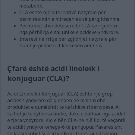
metabolik.
CLA është një alternativë natyrale për
përmirësimin e mirëqenies së përgjithshme.
Përfitimet shëndetësore të CLA-së rrjedhin
nga përbërja e saj unike e acideve yndyrore.
Interesi në rritje për zgjidhjet natyrale për
humbje peshe rrit kërkesën për CLA.
Çfarë është acidi linoleik i
konjuguar (CLA)?
Acidi Linoleik i Konjuguar (CLA) është një grup
acidesh yndyrore që gjenden në mishin dhe
produktet e qumështit të kafshëve ripërtypëse. Ai
ka lidhje të dyfishta unike, duke e dalluar nga acidet
e tjera yndyrore. Kjo e bën CLA-në një lloj të veçantë
të acidit yndyror omega-6 të pangopur. Pavarësisht
se klasifikohet si acid yndyror trans, ai ndryshon