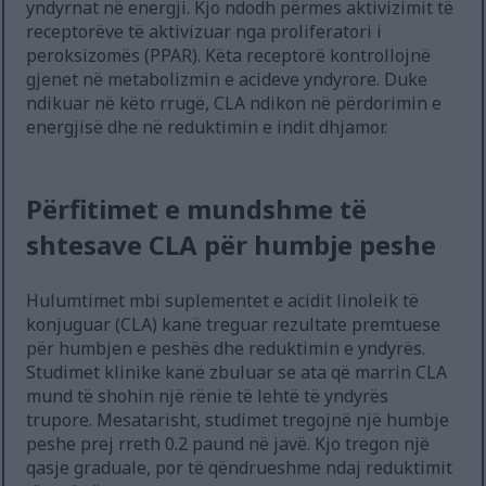
yndyrnat në energji. Kjo ndodh përmes aktivizimit të
receptorëve të aktivizuar nga proliferatori i
peroksizomës (PPAR). Këta receptorë kontrollojnë
gjenet në metabolizmin e acideve yndyrore. Duke
ndikuar në këto rrugë, CLA ndikon në përdorimin e
energjisë dhe në reduktimin e indit dhjamor.
Përfitimet e mundshme të
shtesave CLA për humbje peshe
Hulumtimet mbi suplementet e acidit linoleik të
konjuguar (CLA) kanë treguar rezultate premtuese
për humbjen e peshës dhe reduktimin e yndyrës.
Studimet klinike kanë zbuluar se ata që marrin CLA
mund të shohin një rënie të lehtë të yndyrës
trupore. Mesatarisht, studimet tregojnë një humbje
peshe prej rreth 0.2 paund në javë. Kjo tregon një
qasje graduale, por të qëndrueshme ndaj reduktimit