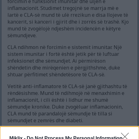
forcimin e funksionit imunitar dhe uljen e
inflamacionit. Studimet tregojnë se marrja më e
lartë e CLA-së mund të ulë rrezikun e disa llojeve të
kancerit, si kanceri i gjirit dhe i zorrës së trashë. Kjo
mund të zvogëlojë ndjeshëm incidencën e këtyre
sëmundjeve.
CLA ndihmon në forcimin e sistemit imunitar. Një
sistem imunitar i fortë është jetik për të luftuar
infeksionet dhe sëmundjet. Ai përmirëson
shëndetin dhe mirëqenien e përgjithshme, duke
shtuar përfitimet shëndetësore të CLA-së.
Vetitë anti-inflamatore të CLA-së janë gjithashtu të
rëndësishme. Mund të ndihmojë në menaxhimin e
inflamacionit, i cili është i lidhur me shumë
sëmundje kronike. Duke zvogëluar inflamacionin,
CLA mund të parandalojë sëmundje të tilla si
sëmundjet e zemrës dhe diabeti.
Miklix -
Do Not Process My Personal Information