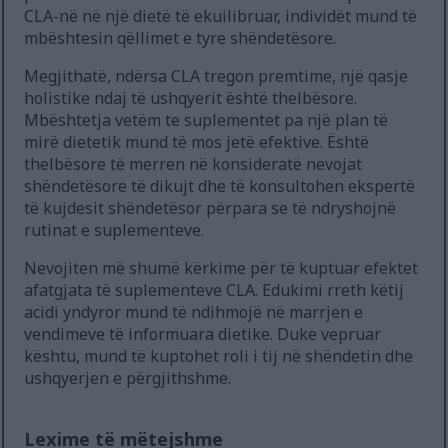
CLA-në në një dietë të ekuilibruar, individët mund të
mbështesin qëllimet e tyre shëndetësore.
Megjithatë, ndërsa CLA tregon premtime, një qasje
holistike ndaj të ushqyerit është thelbësore.
Mbështetja vetëm te suplementet pa një plan të
mirë dietetik mund të mos jetë efektive. Është
thelbësore të merren në konsideratë nevojat
shëndetësore të dikujt dhe të konsultohen ekspertë
të kujdesit shëndetësor përpara se të ndryshojnë
rutinat e suplementeve.
Nevojiten më shumë kërkime për të kuptuar efektet
afatgjata të suplementeve CLA. Edukimi rreth këtij
acidi yndyror mund të ndihmojë në marrjen e
vendimeve të informuara dietike. Duke vepruar
kështu, mund të kuptohet roli i tij në shëndetin dhe
ushqyerjen e përgjithshme.
Lexime të mëtejshme