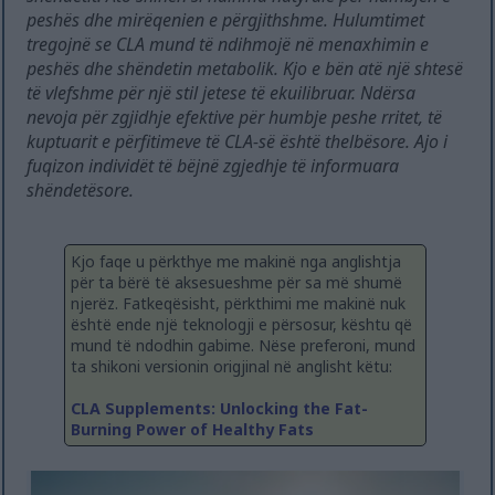
peshës dhe mirëqenien e përgjithshme. Hulumtimet
tregojnë se CLA mund të ndihmojë në menaxhimin e
peshës dhe shëndetin metabolik. Kjo e bën atë një shtesë
të vlefshme për një stil jetese të ekuilibruar. Ndërsa
nevoja për zgjidhje efektive për humbje peshe rritet, të
kuptuarit e përfitimeve të CLA-së është thelbësore. Ajo i
fuqizon individët të bëjnë zgjedhje të informuara
shëndetësore.
Kjo faqe u përkthye me makinë nga anglishtja
për ta bërë të aksesueshme për sa më shumë
njerëz. Fatkeqësisht, përkthimi me makinë nuk
është ende një teknologji e përsosur, kështu që
mund të ndodhin gabime. Nëse preferoni, mund
ta shikoni versionin origjinal në anglisht këtu:
CLA Supplements: Unlocking the Fat-
Burning Power of Healthy Fats