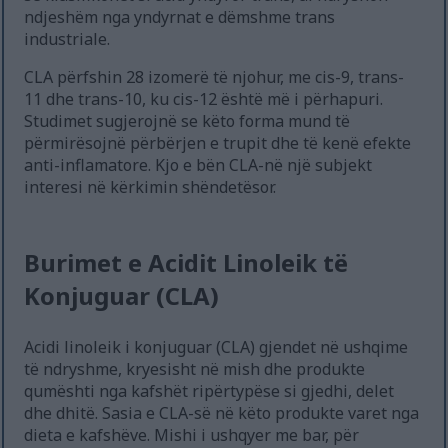
ndjeshëm nga yndyrnat e dëmshme trans
industriale.
CLA përfshin 28 izomerë të njohur, me cis-9, trans-
11 dhe trans-10, ku cis-12 është më i përhapuri.
Studimet sugjerojnë se këto forma mund të
përmirësojnë përbërjen e trupit dhe të kenë efekte
anti-inflamatore. Kjo e bën CLA-në një subjekt
interesi në kërkimin shëndetësor.
Burimet e Acidit Linoleik të
Konjuguar (CLA)
Acidi linoleik i konjuguar (CLA) gjendet në ushqime
të ndryshme, kryesisht në mish dhe produkte
qumështi nga kafshët ripërtypëse si gjedhi, delet
dhe dhitë. Sasia e CLA-së në këto produkte varet nga
dieta e kafshëve. Mishi i ushqyer me bar, për