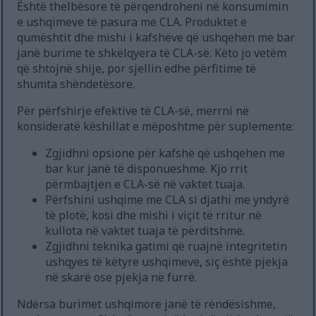
Është thelbësore të përqendroheni në konsumimin
e ushqimeve të pasura me CLA. Produktet e
qumështit dhe mishi i kafshëve që ushqehen me bar
janë burime të shkëlqyera të CLA-së. Këto jo vetëm
që shtojnë shije, por sjellin edhe përfitime të
shumta shëndetësore.
Për përfshirje efektive të CLA-së, merrni në
konsideratë këshillat e mëposhtme për suplemente:
Zgjidhni opsione për kafshë që ushqehen me
bar kur janë të disponueshme. Kjo rrit
përmbajtjen e CLA-së në vaktet tuaja.
Përfshini ushqime me CLA si djathi me yndyrë
të plotë, kosi dhe mishi i viçit të rritur në
kullota në vaktet tuaja të përditshme.
Zgjidhni teknika gatimi që ruajnë integritetin
ushqyes të këtyre ushqimeve, siç është pjekja
në skarë ose pjekja në furrë.
Ndërsa burimet ushqimore janë të rëndësishme,