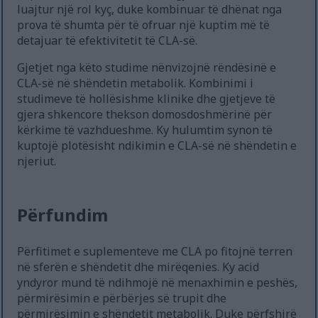
luajtur një rol kyç, duke kombinuar të dhënat nga
prova të shumta për të ofruar një kuptim më të
detajuar të efektivitetit të CLA-së.
Gjetjet nga këto studime nënvizojnë rëndësinë e
CLA-së në shëndetin metabolik. Kombinimi i
studimeve të hollësishme klinike dhe gjetjeve të
gjera shkencore thekson domosdoshmërinë për
kërkime të vazhdueshme. Ky hulumtim synon të
kuptojë plotësisht ndikimin e CLA-së në shëndetin e
njeriut.
Përfundim
Përfitimet e suplementeve me CLA po fitojnë terren
në sferën e shëndetit dhe mirëqenies. Ky acid
yndyror mund të ndihmojë në menaxhimin e peshës,
përmirësimin e përbërjes së trupit dhe
përmirësimin e shëndetit metabolik. Duke përfshirë