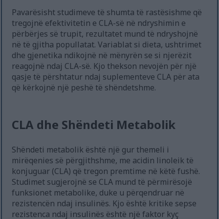
Pavarësisht studimeve të shumta të rastësishme që
tregojnë efektivitetin e CLA-së në ndryshimin e
përbërjes së trupit, rezultatet mund të ndryshojnë
në të gjitha popullatat. Variablat si dieta, ushtrimet
dhe gjenetika ndikojnë në mënyrën se si njerëzit
reagojnë ndaj CLA-së. Kjo thekson nevojën për një
qasje të përshtatur ndaj suplementeve CLA për ata
që kërkojnë një peshë të shëndetshme.
CLA dhe Shëndeti Metabolik
Shëndeti metabolik është një gur themeli i
mirëqenies së përgjithshme, me acidin linoleik të
konjuguar (CLA) që tregon premtime në këtë fushë.
Studimet sugjerojnë se CLA mund të përmirësojë
funksionet metabolike, duke u përqendruar në
rezistencën ndaj insulinës. Kjo është kritike sepse
rezistenca ndaj insulinës është një faktor kyç