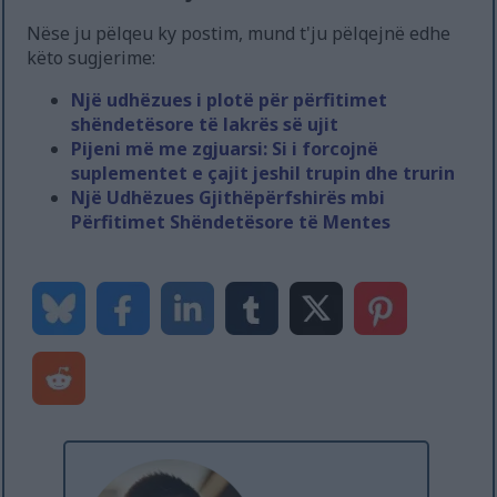
Nëse ju pëlqeu ky postim, mund t'ju pëlqejnë edhe
këto sugjerime:
Një udhëzues i plotë për përfitimet
shëndetësore të lakrës së ujit
Pijeni më me zgjuarsi: Si i forcojnë
suplementet e çajit jeshil trupin dhe trurin
Një Udhëzues Gjithëpërfshirës mbi
Përfitimet Shëndetësore të Mentes