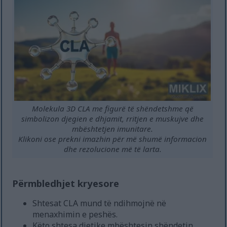
Molekula 3D CLA me figurë të shëndetshme që
simbolizon djegien e dhjamit, rritjen e muskujve dhe
mbështetjen imunitare.
Klikoni ose prekni imazhin për më shumë informacion
dhe rezolucione më të larta.
Përmbledhjet kryesore
Shtesat CLA mund të ndihmojnë në
menaxhimin e peshës.
Këto shtesa dietike mbështesin shëndetin