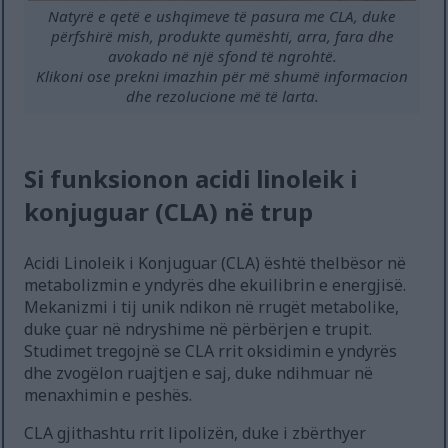
Natyrë e qetë e ushqimeve të pasura me CLA, duke
përfshirë mish, produkte qumështi, arra, fara dhe
avokado në një sfond të ngrohtë.
Klikoni ose prekni imazhin për më shumë informacion
dhe rezolucione më të larta.
Si funksionon acidi linoleik i
konjuguar (CLA) në trup
Acidi Linoleik i Konjuguar (CLA) është thelbësor në
metabolizmin e yndyrës dhe ekuilibrin e energjisë.
Mekanizmi i tij unik ndikon në rrugët metabolike,
duke çuar në ndryshime në përbërjen e trupit.
Studimet tregojnë se CLA rrit oksidimin e yndyrës
dhe zvogëlon ruajtjen e saj, duke ndihmuar në
menaxhimin e peshës.
CLA gjithashtu rrit lipolizën, duke i zbërthyer