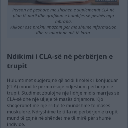
Person në peshore me shishen e suplementit CLA në
plan të parë dhe grafikun e humbjes së peshës nga
mbrapa.
Klikoni ose prekni imazhin për më shumë informacion
dhe rezolucione më të larta.
Ndikimi i CLA-së në përbërjen e
trupit
Hulumtimet sugjerojnë që acidi linoleik i konjuguar
(CLA) mund të përmirësojë ndjeshëm përbërjen e
trupit. Studimet zbulojnë një lidhje midis marrjes së
CLA-së dhe një uljeje të masës dhjamore. Kjo
shoqërohet me një rritje të mundshme të masës
muskulore. Ndryshime të tilla në përbërjen e trupit
mund të çojnë në shëndet më të mirë për shumë
individë.