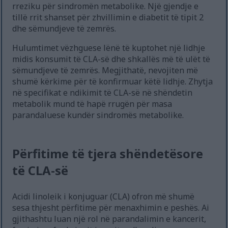
rreziku për sindromën metabolike. Një gjendje e
tillë rrit shanset për zhvillimin e diabetit të tipit 2
dhe sëmundjeve të zemrës.
Hulumtimet vëzhguese lënë të kuptohet një lidhje
midis konsumit të CLA-së dhe shkallës më të ulët të
sëmundjeve të zemrës. Megjithatë, nevojiten më
shumë kërkime për të konfirmuar këtë lidhje. Zhytja
në specifikat e ndikimit të CLA-së në shëndetin
metabolik mund të hapë rrugën për masa
parandaluese kundër sindromës metabolike.
Përfitime të tjera shëndetësore
të CLA-së
Acidi linoleik i konjuguar (CLA) ofron më shumë
sesa thjesht përfitime për menaxhimin e peshës. Ai
gjithashtu luan një rol në parandalimin e kancerit,