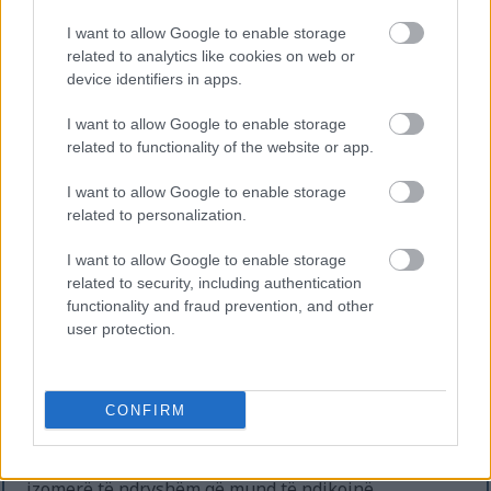
ushqimet e përpunuara, paraqesin rreziqe serioze
për shëndetin, si sëmundjet e zemrës dhe
I want to allow Google to enable storage
inflamacioni. Studimet tregojnë një lidhje midis
related to analytics like cookies on web or
këtyre yndyrnave dhe rezultateve negative
device identifiers in apps.
shëndetësore. Kjo thekson rëndësinë e krahasimit
I want to allow Google to enable storage
të yndyrnave dietike.
related to functionality of the website or app.
Shtimi i CLA-së në dietën tuaj mund të jetë një
zgjedhje më e shëndetshme sesa konsumimi i
I want to allow Google to enable storage
yndyrnave trans industriale. Ai mbështet nevojat
related to personalization.
ushqyese pa rreziqet e yndyrnave të dëmshme.
I want to allow Google to enable storage
related to security, including authentication
functionality and fraud prevention, and other
Dallimet midis CLA-së Natyrale
user protection.
dhe asaj të Shtuar
CONFIRM
CLA natyrale gjendet në ushqime të pasura me
lëndë ushqyese, si mishi i kafshëve të ushqyera me
bar dhe produktet e qumështit. Ajo përmban
izomerë të ndryshëm që mund të ndikojnë