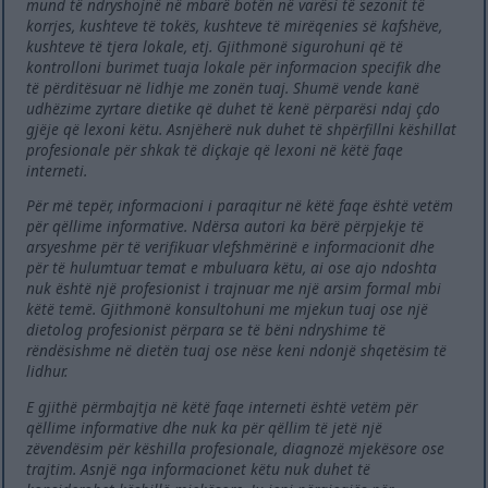
mund të ndryshojnë në mbarë botën në varësi të sezonit të
korrjes, kushteve të tokës, kushteve të mirëqenies së kafshëve,
kushteve të tjera lokale, etj. Gjithmonë sigurohuni që të
kontrolloni burimet tuaja lokale për informacion specifik dhe
të përditësuar në lidhje me zonën tuaj. Shumë vende kanë
udhëzime zyrtare dietike që duhet të kenë përparësi ndaj çdo
gjëje që lexoni këtu. Asnjëherë nuk duhet të shpërfillni këshillat
profesionale për shkak të diçkaje që lexoni në këtë faqe
interneti.
Për më tepër, informacioni i paraqitur në këtë faqe është vetëm
për qëllime informative. Ndërsa autori ka bërë përpjekje të
arsyeshme për të verifikuar vlefshmërinë e informacionit dhe
për të hulumtuar temat e mbuluara këtu, ai ose ajo ndoshta
nuk është një profesionist i trajnuar me një arsim formal mbi
këtë temë. Gjithmonë konsultohuni me mjekun tuaj ose një
dietolog profesionist përpara se të bëni ndryshime të
rëndësishme në dietën tuaj ose nëse keni ndonjë shqetësim të
lidhur.
E gjithë përmbajtja në këtë faqe interneti është vetëm për
qëllime informative dhe nuk ka për qëllim të jetë një
zëvendësim për këshilla profesionale, diagnozë mjekësore ose
trajtim. Asnjë nga informacionet këtu nuk duhet të