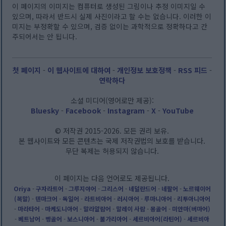
이 페이지의 이미지는 컴퓨터로 생성된 그림이나 추정 이미지일 수
있으며, 따라서 반드시 실제 사진이라고 할 수는 없습니다. 이러한 이
미지는 부정확할 수 있으며, 검증 없이는 과학적으로 정확하다고 간
주되어서는 안 됩니다.
첫 페이지
-
이 웹사이트에 대하여
-
개인정보 보호정책
-
RSS 피드
-
연락하다
소셜 미디어(영어로만 제공):
Bluesky
-
Facebook
-
Instagram
-
X
-
YouTube
© 저작권 2015-2026. 모든 권리 보유.
본 웹사이트와 모든 콘텐츠는 국제 저작권법의 보호를 받습니다.
무단 복제는 허용되지 않습니다.
이 페이지는 다음 언어로도 제공됩니다.
Oriya
-
구자라트어
-
그루지야어
-
그리스어
-
네덜란드어
-
네팔어
-
노르웨이어
(복말)
-
덴마크어
-
독일어
-
라트비아어
-
러시아어
-
루마니아어
-
리투아니아어
-
마라타어
-
마케도니아어
-
말라얄람어
-
말레이 사람
-
몽골어
-
미얀마(버마어)
-
베트남어
-
벵골어
-
보스니아어
-
불가리아어
-
세르비아어(라틴어)
-
세르비아