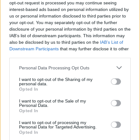
의 발병 위험이 낮아질 수 있으며, 이는 이러한 질병의 발병
opt-out request is processed you may continue seeing
률을 크게 감소시킬 수 있습니다.
interest-based ads based on personal information utilized by
us or personal information disclosed to third parties prior to
CLA는 면역 체계 강화에 도움을 줍니다. 강한 면역 체계는
your opt-out. You may separately opt-out of the further
감염과 질병 퇴치에 필수적입니다. CLA는 전반적인 건강과
disclosure of your personal information by third parties on the
웰빙을 증진시켜 CLA의 건강상 이점을 더욱 높여줍니다.
IAB’s list of downstream participants. This information may
also be disclosed by us to third parties on the
IAB’s List of
CLA의 항염증 효과 또한 주목할 만합니다. 여러 만성 질환과
Downstream Participants
that may further disclose it to other
관련된 염증을 관리하는 데 도움이 될 수 있습니다. CLA는
third parties.
염증을 줄임으로써 심장병이나 당뇨병과 같은 질병을 예방
Please note that this website/app uses one or more Google
Personal Data Processing Opt Outs
할 수 있습니다.
services and may gather and store information including but
not limited to your visit or usage behaviour. You may click to
I want to opt-out of the Sharing of my
personal data.
grant or deny consent to Google and its third-party tags to
Opted In
CLA 보충제의 권장 복용량 및 안전성
use your data for below specified purposes in below Google
consent section.
I want to opt-out of the Sale of my
Personal Data.
적절한 CLA 복용량을 이해하는 것은 안전성과 효과 모두에
Opted In
중요합니다. 연구에 따르면 일일 권장 섭취량은 3.2~6.4g입
I want to opt-out of processing my
니다. 하루 최대 6g까지 섭취하는 것은 일반적으로 안전하
Personal Data for Targeted Advertising.
Opted In
며, 심각한 부작용은 없습니다.