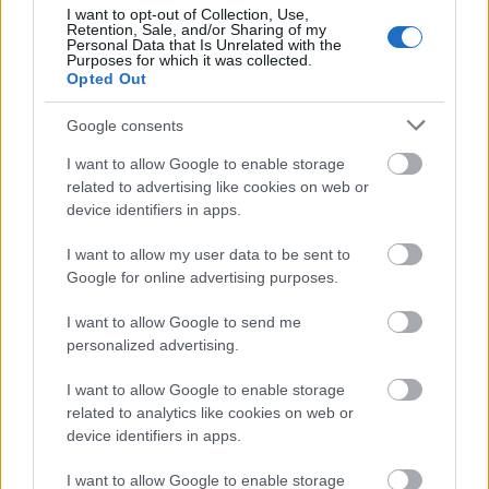
I want to opt-out of Collection, Use,
FDA는 CLA를 일반적으로 안전하다고 인정하는(GRAS) 식
Retention, Sale, and/or Sharing of my
품으로 분류하여 안전하다고 인정했습니다. 이 분류는 식생
Personal Data that Is Unrelated with the
Purposes for which it was collected.
활에서 CLA의 사용을 허용합니다. 하지만, 특히 고용량 및
Opted Out
장기 복용 시에는 보충제 섭취 지침을 준수하는 것이 중요합
니다. 과다 섭취는 인슐린 저항성이나 간 질환을 유발할 수
Google consents
있습니다.
I want to allow Google to enable storage
related to advertising like cookies on web or
CLA 보충제 복용을 시작하기 전에 의료 전문가와 상담하는
device identifiers in apps.
것이 좋습니다. 의료 전문가는 개인 맞춤형 조언을 제공하고
위험을 이해하는 데 도움을 줄 수 있습니다. 이를 통해 보충
I want to allow my user data to be sent to
제가 건강 목표에 부합하는지 확인할 수 있습니다.
Google for online advertising purposes.
I want to allow Google to send me
personalized advertising.
CLA 대 산업용 트랜스 지방
I want to allow Google to enable storage
related to analytics like cookies on web or
공액리놀레산(CLA)과 산업용 트랜스 지방의 차이점을 이해
device identifiers in apps.
하는 것이 중요합니다. 둘 다 구조 이성질체이지만 건강에
미치는 영향은 각기 다릅니다. 육류와 유제품에 함유된 CLA
I want to allow Google to enable storage