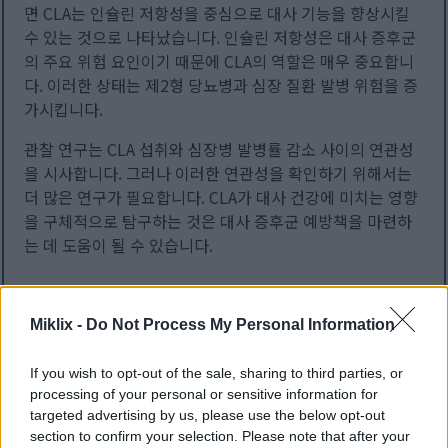
면 CLA는 인슐린 저항성을 중심으로 대사 기능을 향상시킬
수 있는 것으로 나타났습니다. 인슐린 저항성은 대사 증후군
의 주요 위험 요인이기 때문에 CLA의 역할은 매우 중요합니
다. 이러한 상태는 제2형 당뇨병과 심장 질환 발병 위험을 증
가시킵니다.
관찰 연구는 CLA 섭취와 심장병 발병률 감소 사이의 연관성
을 시사합니다. 그러나 이러한 연관성을 확인하기 위해서는
더 많은 연구가 필요합니다. CLA가 대사 건강에 미치는 영향
을 구체적으로 탐구하는 것은 대사 증후군 예방책을 마련하
는 데 도움이 될 수 있습니다.
CLA의 추가 건강상의 이점
Miklix -
Do Not Process My Personal Information
공액리놀레산(CLA)은 체중 관리 효과 외에도 암 예방, 면역
If you wish to opt-out of the sale, sharing to third parties, or
processing of your personal or sensitive information for
기능 강화, 염증 감소에도 도움이 됩니다. 연구에 따르면
targeted advertising by us, please use the below opt-out
CLA 섭취량이 많을수록 유방암이나 대장암과 같은 특정 암
section to confirm your selection. Please note that after your