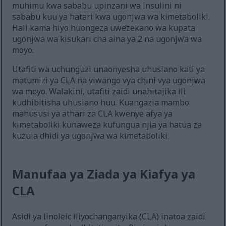
muhimu kwa sababu upinzani wa insulini ni
sababu kuu ya hatari kwa ugonjwa wa kimetaboliki.
Hali kama hiyo huongeza uwezekano wa kupata
ugonjwa wa kisukari cha aina ya 2 na ugonjwa wa
moyo.
Utafiti wa uchunguzi unaonyesha uhusiano kati ya
matumizi ya CLA na viwango vya chini vya ugonjwa
wa moyo. Walakini, utafiti zaidi unahitajika ili
kudhibitisha uhusiano huu. Kuangazia mambo
mahususi ya athari za CLA kwenye afya ya
kimetaboliki kunaweza kufungua njia ya hatua za
kuzuia dhidi ya ugonjwa wa kimetaboliki.
Manufaa ya Ziada ya Kiafya ya
CLA
Asidi ya linoleic iliyochanganyika (CLA) inatoa zaidi