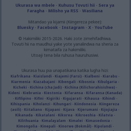
Ukurasa wa mbele
-
Kuhusu Tovuti hii
-
Sera ya
Faragha
-
Milisho ya RSS
-
Wasiliana
Mitandao ya kijamii (Kiingereza pekee):
Bluesky
-
Facebook
-
Instagram
-
X
-
YouTube
© Hakimiliki 2015-2026. Haki zote zimehifadhiwa.
Tovuti hii na maudhui yake yote yanalindwa na sheria za
kimataifa za hakimiliki.
Utoaji tena bila ruhusa hauruhusiwi.
Ukurasa huu pia unapatikana katika lugha hizi:
Kiafrikana
-
Kiaislandi
-
Kiajemi (Farsi)
-
Kialbeni
-
Kiarabu
-
Kiarmenia
-
Kiazabajani
-
Kibengali
-
Kibosnia
-
Kibulgaria
-
Kicheki
-
Kichina (cha Jadi)
-
Kichina (Kilichorahisishwa)
-
Kideni
-
Kiebrania
-
Kiestonia
-
Kifaransa
-
Kifaransa (Kanada)
-
Kifilipino
-
Kifini
-
Kigiriki
-
Kigujarati
-
Kihausa
-
Kihindi
-
Kihispania
-
Kiholanzi
-
Kihungari
-
Kiindonesia
-
Kiingereza
(asili)
-
Kiitaliano
-
Kijapani
-
Kijava
-
Kijerumani
-
Kijojiajia
-
Kikanada
-
Kikatalani
-
Kikorea
-
Kikroeshia
-
Kilatvia
-
Kilithuania
-
Kimalayalam
-
Kimalei
-
Kimasedonia
-
Kimongolia
-
Kinepali
-
Kinorwe (Bokmål)
-
Kipolandi
-