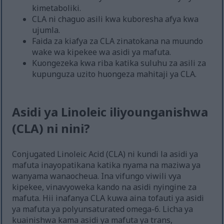
kimetaboliki.
CLA ni chaguo asili kwa kuboresha afya kwa
ujumla.
Faida za kiafya za CLA zinatokana na muundo
wake wa kipekee wa asidi ya mafuta.
Kuongezeka kwa riba katika suluhu za asili za
kupunguza uzito huongeza mahitaji ya CLA.
Asidi ya Linoleic iliyounganishwa
(CLA) ni nini?
Conjugated Linoleic Acid (CLA) ni kundi la asidi ya
mafuta inayopatikana katika nyama na maziwa ya
wanyama wanaocheua. Ina vifungo viwili vya
kipekee, vinavyoweka kando na asidi nyingine za
mafuta. Hii inafanya CLA kuwa aina tofauti ya asidi
ya mafuta ya polyunsaturated omega-6. Licha ya
kuainishwa kama asidi ya mafuta ya trans,