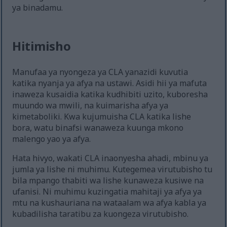
ya binadamu.
Hitimisho
Manufaa ya nyongeza ya CLA yanazidi kuvutia
katika nyanja ya afya na ustawi. Asidi hii ya mafuta
inaweza kusaidia katika kudhibiti uzito, kuboresha
muundo wa mwili, na kuimarisha afya ya
kimetaboliki. Kwa kujumuisha CLA katika lishe
bora, watu binafsi wanaweza kuunga mkono
malengo yao ya afya.
Hata hivyo, wakati CLA inaonyesha ahadi, mbinu ya
jumla ya lishe ni muhimu. Kutegemea virutubisho tu
bila mpango thabiti wa lishe kunaweza kusiwe na
ufanisi. Ni muhimu kuzingatia mahitaji ya afya ya
mtu na kushauriana na wataalam wa afya kabla ya
kubadilisha taratibu za kuongeza virutubisho.