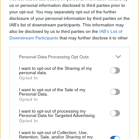
Kipimo Kilichopendekezwa na
us or personal information disclosed to third parties prior to
your opt-out. You may separately opt-out of the further
Usalama wa Virutubisho vya CLA
disclosure of your personal information by third parties on the
IAB’s list of downstream participants. This information may
Kuelewa kipimo sahihi cha CLA ni muhimu kwa
also be disclosed by us to third parties on the
IAB’s List of
usalama na ufanisi. Uchunguzi unaonyesha ulaji wa
Downstream Participants
that may further disclose it to other
kila siku wa gramu 3.2 hadi 6.4. Kuchukua hadi
third parties.
gramu 6 kila siku kwa ujumla ni salama, bila
Please note that this website/app uses one or more Google
Personal Data Processing Opt Outs
madhara makubwa.
services and may gather and store information including but
not limited to your visit or usage behaviour. You may click to
I want to opt-out of the Sharing of my
FDA imeona CLA kuwa salama, ikiiainisha kuwa
personal data.
grant or deny consent to Google and its third-party tags to
Inatambulika kwa Ujumla kuwa Salama (GRAS).
Opted In
use your data for below specified purposes in below Google
Uainishaji huu unaruhusu katika mazoea ya lishe.
consent section.
Walakini, ni muhimu kufuata miongozo ya
I want to opt-out of the Sale of my
Personal Data.
nyongeza, haswa kwa kipimo cha juu na matumizi
Opted In
ya muda mrefu. Ulaji mwingi unaweza kusababisha
upinzani wa insulini au shida za ini.
I want to opt-out of processing my
Personal Data for Targeted Advertising.
Opted In
Kabla ya kuanza virutubisho vya CLA, kushauriana
na mtaalamu wa afya ni busara. Wanaweza kutoa
I want to opt-out of Collection, Use,
ushauri wa kibinafsi, kukusaidia kuelewa hatari. Hii
Retention, Sale, and/or Sharing of my