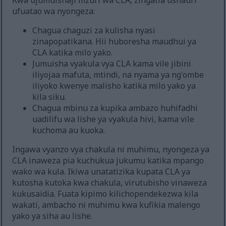
Kwa ujumuishaji mzuri wa CLA, zingatia ushauri
ufuatao wa nyongeza:
Chagua chaguzi za kulisha nyasi
zinapopatikana. Hii huboresha maudhui ya
CLA katika milo yako.
Jumuisha vyakula vya CLA kama vile jibini
iliyojaa mafuta, mtindi, na nyama ya ng'ombe
iliyoko kwenye malisho katika milo yako ya
kila siku.
Chagua mbinu za kupika ambazo huhifadhi
uadilifu wa lishe ya vyakula hivi, kama vile
kuchoma au kuoka.
Ingawa vyanzo vya chakula ni muhimu, nyongeza ya
CLA inaweza pia kuchukua jukumu katika mpango
wako wa kula. Ikiwa unatatizika kupata CLA ya
kutosha kutoka kwa chakula, virutubisho vinaweza
kukusaidia. Fuata kipimo kilichopendekezwa kila
wakati, ambacho ni muhimu kwa kufikia malengo
yako ya siha au lishe.