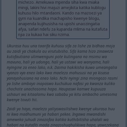
michezo. Amekuwa mpenda siha kwa miaka
mingi, lakini hivi majuzi amejikita katika kublogu
kuhusu hilo mtandaoni. Kando na mazoezi ya
gym na kuandika machapisho kwenye blogu,
anapenda kujihusisha na upishi unaozingatia
afya, safari ndefu za kupanda mlima na kutafuta
njia za kukaa hai siku nzima.
Ukurasa huu una taarifa kuhusu sifa za lishe za bidhaa moja
au zaidi ya chakula au virutubisho. Sifa kama hizo zinaweza
kutofautiana ulimwenguni pote kulingana na msimu wa
mavuno, hali ya udongo, hali ya ustawi wa wanyama, hali
nyingine za eneo lako, n.k. Daima hakikisha kuwa umeangalia
vyanzo vya eneo lako kwa maelezo mahususi na ya kisasa
yanayohusiana na eneo lako. Nchi nyingi zina miongozo rasmi
ya lishe ambayo inapaswa kuchukua nafasi ya kwanza kuliko
chochote unachosoma hapa. Haupaswi kamwe kupuuza
ushauri wa kitaalamu kwa sababu ya kitu ambacho umesoma
kwenye tovuti hii.
Zaidi ya hayo, maelezo yaliyowasilishwa kwenye ukurasa huu
ni kwa madhumuni ya habari pekee. Ingawa mwandishi
ameweka juhudi zinazofaa katika kuthibitisha uhalali wa
habari na kutafiti mada zinazoshughulikiwa hapa, yawezekana