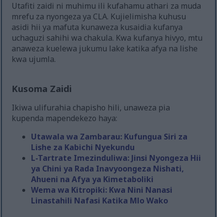
Utafiti zaidi ni muhimu ili kufahamu athari za muda
mrefu za nyongeza ya CLA. Kujielimisha kuhusu
asidi hii ya mafuta kunaweza kusaidia kufanya
uchaguzi sahihi wa chakula. Kwa kufanya hivyo, mtu
anaweza kuelewa jukumu lake katika afya na lishe
kwa ujumla.
Kusoma Zaidi
Ikiwa ulifurahia chapisho hili, unaweza pia
kupenda mapendekezo haya:
Utawala wa Zambarau: Kufungua Siri za
Lishe za Kabichi Nyekundu
L-Tartrate Imezinduliwa: Jinsi Nyongeza Hii
ya Chini ya Rada Inavyoongeza Nishati,
Ahueni na Afya ya Kimetaboliki
Wema wa Kitropiki: Kwa Nini Nanasi
Linastahili Nafasi Katika Mlo Wako