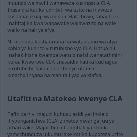
muundo wa mwili wanaweza kuzingatia CLA.
Inasaidia katika udhibiti wa uzito na inaweza
kusaidia ukuaji wa misuli. Hata hivyo, tahadhari
inahitajika kwa wanawake wajawazito na wale
walio na hali ya afya.
Ni muhimu kushauriana na wataalamu wa afya
kabla ya kuanza virutubisho vya CLA. Hatua hii
inahakikisha kwamba watu binafsi wanatathmini
kufaa kwao kwa CLA. Inasaidia katika kuchagua
kirutubisho salama na chenye ufanisi
kinacholingana na mahitaji yao ya kiafya.
Utafiti na Matokeo kwenye CLA
Tafiti za hivi majuzi kuhusu asidi ya linoleic
iliyounganishwa (CLA) zimetoa mwanga juu ya
athari zake. Majaribio mbalimbali ya kliniki
yamechunguza jukumu lake katika kupoteza uzito