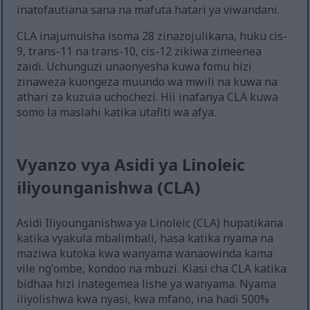
inatofautiana sana na mafuta hatari ya viwandani.
CLA inajumuisha isoma 28 zinazojulikana, huku cis-
9, trans-11 na trans-10, cis-12 zikiwa zimeenea
zaidi. Uchunguzi unaonyesha kuwa fomu hizi
zinaweza kuongeza muundo wa mwili na kuwa na
athari za kuzuia uchochezi. Hii inafanya CLA kuwa
somo la maslahi katika utafiti wa afya.
Vyanzo vya Asidi ya Linoleic
iliyounganishwa (CLA)
Asidi Iliyounganishwa ya Linoleic (CLA) hupatikana
katika vyakula mbalimbali, hasa katika nyama na
maziwa kutoka kwa wanyama wanaowinda kama
vile ng'ombe, kondoo na mbuzi. Kiasi cha CLA katika
bidhaa hizi inategemea lishe ya wanyama. Nyama
iliyolishwa kwa nyasi, kwa mfano, ina hadi 500%