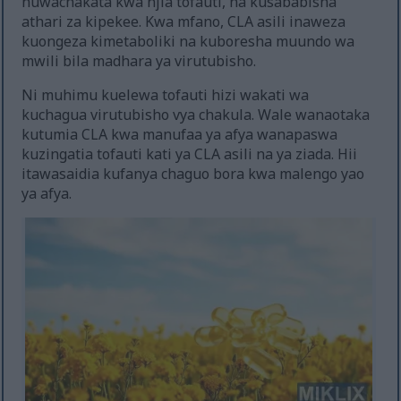
huwachakata kwa njia tofauti, na kusababisha
athari za kipekee. Kwa mfano, CLA asili inaweza
kuongeza kimetaboliki na kuboresha muundo wa
mwili bila madhara ya virutubisho.
Ni muhimu kuelewa tofauti hizi wakati wa
kuchagua virutubisho vya chakula. Wale wanaotaka
kutumia CLA kwa manufaa ya afya wanapaswa
kuzingatia tofauti kati ya CLA asili na ya ziada. Hii
itawasaidia kufanya chaguo bora kwa malengo yao
ya afya.