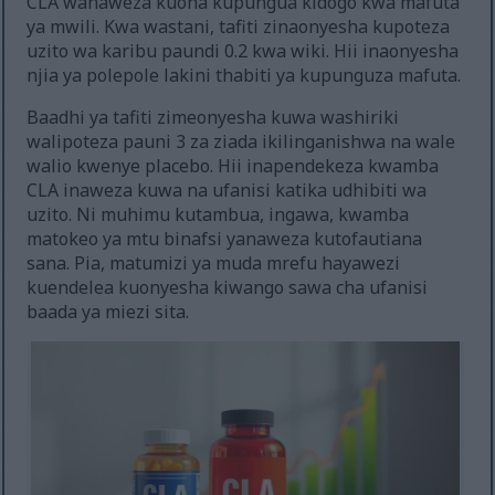
CLA wanaweza kuona kupungua kidogo kwa mafuta
ya mwili. Kwa wastani, tafiti zinaonyesha kupoteza
uzito wa karibu paundi 0.2 kwa wiki. Hii inaonyesha
njia ya polepole lakini thabiti ya kupunguza mafuta.
Baadhi ya tafiti zimeonyesha kuwa washiriki
walipoteza pauni 3 za ziada ikilinganishwa na wale
walio kwenye placebo. Hii inapendekeza kwamba
CLA inaweza kuwa na ufanisi katika udhibiti wa
uzito. Ni muhimu kutambua, ingawa, kwamba
matokeo ya mtu binafsi yanaweza kutofautiana
sana. Pia, matumizi ya muda mrefu hayawezi
kuendelea kuonyesha kiwango sawa cha ufanisi
baada ya miezi sita.