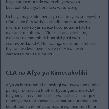
haya katika muundo wa mwili yanaweza
kusababisha afya bora kwa watu wengi.
Licha ya majaribio mengi ya nasibu yanayoonyesha
ufanisi wa CLA katika kubadilisha muundo wa
mwili, matokeo yanaweza kutofautiana katika
makundi mbalimbali. Vigezo kama vile lishe,
mazoezi na maumbile huathiri jinsi watu
wanavyoitikia CLA. Hii inaangazia hitaji la mbinu
iliyoundwa kwa nyongeza ya CLA kwa wale
wanaotafuta uzani mzuri.
CLA na Afya ya Kimetaboliki
Afya ya kimetaboliki ni msingi wa ustawi wa jumla,
pamoja na asidi ya linoliki iliyounganishwa (CLA)
inayoonyesha ahadi katika nyanja hii. Uchunguzi
unaonyesha CLA inaweza kuimarisha utendaji wa
kimetaboliki, ikilenga upinzani wa insulini. Hii ni