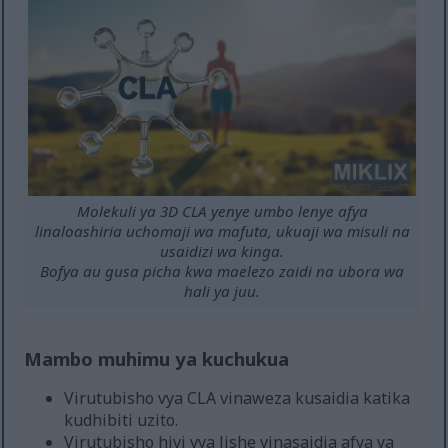
Molekuli ya 3D CLA yenye umbo lenye afya
linaloashiria uchomaji wa mafuta, ukuaji wa misuli na
usaidizi wa kinga.
Bofya au gusa picha kwa maelezo zaidi na ubora wa
hali ya juu.
Mambo muhimu ya kuchukua
Virutubisho vya CLA vinaweza kusaidia katika
kudhibiti uzito.
Virutubisho hivi vya lishe vinasaidia afya ya