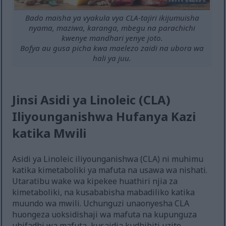
Bado maisha ya vyakula vya CLA-tajiri ikijumuisha
nyama, maziwa, karanga, mbegu na parachichi
kwenye mandhari yenye joto.
Bofya au gusa picha kwa maelezo zaidi na ubora wa
hali ya juu.
Jinsi Asidi ya Linoleic (CLA)
Iliyounganishwa Hufanya Kazi
katika Mwili
Asidi ya Linoleic iliyounganishwa (CLA) ni muhimu
katika kimetaboliki ya mafuta na usawa wa nishati.
Utaratibu wake wa kipekee huathiri njia za
kimetaboliki, na kusababisha mabadiliko katika
muundo wa mwili. Uchunguzi unaonyesha CLA
huongeza uoksidishaji wa mafuta na kupunguza
uhifadhi wa mafuta, kusaidia kudhibiti uzito.