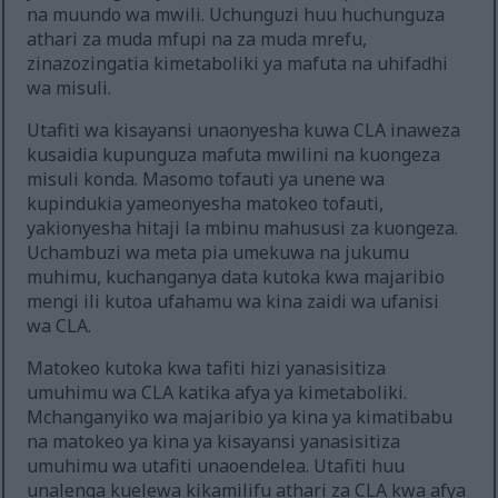
na muundo wa mwili. Uchunguzi huu huchunguza
athari za muda mfupi na za muda mrefu,
zinazozingatia kimetaboliki ya mafuta na uhifadhi
wa misuli.
Utafiti wa kisayansi unaonyesha kuwa CLA inaweza
kusaidia kupunguza mafuta mwilini na kuongeza
misuli konda. Masomo tofauti ya unene wa
kupindukia yameonyesha matokeo tofauti,
yakionyesha hitaji la mbinu mahususi za kuongeza.
Uchambuzi wa meta pia umekuwa na jukumu
muhimu, kuchanganya data kutoka kwa majaribio
mengi ili kutoa ufahamu wa kina zaidi wa ufanisi
wa CLA.
Matokeo kutoka kwa tafiti hizi yanasisitiza
umuhimu wa CLA katika afya ya kimetaboliki.
Mchanganyiko wa majaribio ya kina ya kimatibabu
na matokeo ya kina ya kisayansi yanasisitiza
umuhimu wa utafiti unaoendelea. Utafiti huu
unalenga kuelewa kikamilifu athari za CLA kwa afya