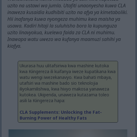
uzito na ustawi wa jumla. Utafiti unaonyesha kuwa CLA
inaweza kusaidia kudhibiti uzito na afya ya kimetaboliki.
Hii inafanya kuwa nyongeza muhimu kwa maisha ya
usawa. Kadiri hitaji la suluhisho bora la kupunguza
uzito linavyokua, kuelewa faida za CLA ni muhimu.
Inawapa watu uwezo wa kufanya maamuzi sahihi ya
kiafya.
Ukurasa huu ulitafsiriwa kwa mashine kutoka
kwa Kiingereza ili kuifanya iweze kupatikana kwa
watu wengi iwezekanavyo. Kwa bahati mbaya,
utafsiri wa mashine bado sio teknolojia
iliyokamilishwa, kwa hivyo makosa yanaweza
kutokea. Ukipenda, unaweza kutazama toleo
asili la Kiingereza hapa:
CLA Supplements: Unlocking the Fat-
Burning Power of Healthy Fats