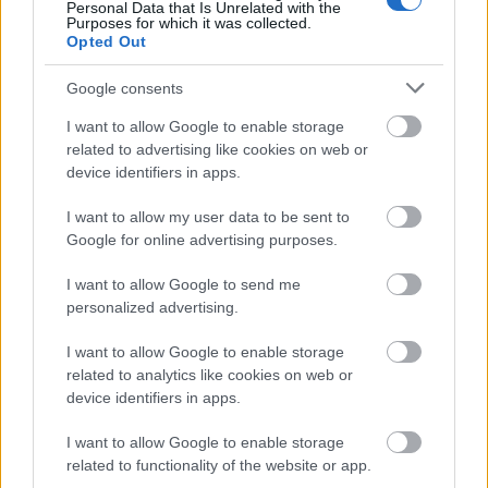
Personal Data that Is Unrelated with the
inahakikisha virutubisho kufikia malengo yako ya
Purposes for which it was collected.
afya.
Opted Out
Google consents
CLA dhidi ya Mafuta ya Trans ya
I want to allow Google to enable storage
Viwanda
related to advertising like cookies on web or
device identifiers in apps.
Ni muhimu kuelewa tofauti kati ya asidi
I want to allow my user data to be sent to
iliyounganishwa ya linoleic (CLA) na mafuta ya
Google for online advertising purposes.
viwandani. Zote ni isoma za kimuundo lakini zina
athari tofauti za kiafya. CLA, inayopatikana katika
I want to allow Google to send me
nyama na maziwa, inaweza kusaidia katika
personalized advertising.
kudhibiti uzito na kuboresha afya ya kimetaboliki.
I want to allow Google to enable storage
Mafuta ya viwandani, yanayopatikana katika
related to analytics like cookies on web or
vyakula vilivyochakatwa, huleta hatari kubwa kiafya
device identifiers in apps.
kama vile ugonjwa wa moyo na uvimbe. Uchunguzi
I want to allow Google to enable storage
unaonyesha uhusiano kati ya mafuta haya na
related to functionality of the website or app.
matokeo mabaya ya afya. Hii inaonyesha umuhimu