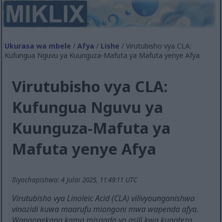
Ukurasa wa mbele
/
Afya
/
Lishe
/ Virutubisho vya CLA:
Kufungua Nguvu ya Kuunguza-Mafuta ya Mafuta yenye Afya
Virutubisho vya CLA:
Kufungua Nguvu ya
Kuunguza-Mafuta ya
Mafuta yenye Afya
Iliyochapishwa: 4 Julai 2025, 11:49:11 UTC
Virutubisho vya Linoleic Acid (CLA) vilivyounganishwa
vinazidi kuwa maarufu miongoni mwa wapenda afya.
Wanaonekana kama misaada ya asili kwa kupoteza