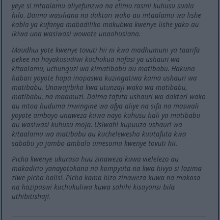
yeye si mtaalamu aliyefunzwa na elimu rasmi kuhusu suala
hilo. Daima wasiliana na daktari wako au mtaalamu wa lishe
kabla ya kufanya mabadiliko makubwa kwenye lishe yako au
ikiwa una wasiwasi wowote unaohusiana.
Maudhui yote kwenye tovuti hii ni kwa madhumuni ya taarifa
pekee na hayakusudiwi kuchukua nafasi ya ushauri wa
kitaalamu, uchunguzi wa kimatibabu au matibabu. Hakuna
habari yoyote hapa inapaswa kuzingatiwa kama ushauri wa
matibabu. Unawajibika kwa utunzaji wako wa matibabu,
matibabu, na maamuzi. Daima tafuta ushauri wa daktari wako
au mtoa huduma mwingine wa afya aliye na sifa na maswali
yoyote ambayo unaweza kuwa nayo kuhusu hali ya matibabu
au wasiwasi kuhusu moja. Usiwahi kupuuza ushauri wa
kitaalamu wa matibabu au kuchelewesha kuutafuta kwa
sababu ya jambo ambalo umesoma kwenye tovuti hii.
Picha kwenye ukurasa huu zinaweza kuwa vielelezo au
makadirio yanayotokana na kompyuta na kwa hivyo si lazima
ziwe picha halisi. Picha kama hizo zinaweza kuwa na makosa
na hazipaswi kuchukuliwa kuwa sahihi kisayansi bila
uthibitishaji.