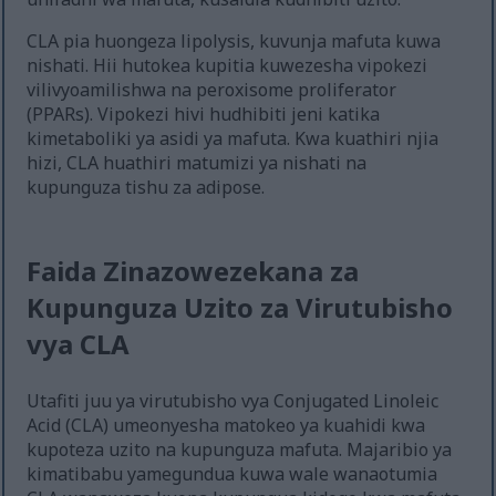
CLA pia huongeza lipolysis, kuvunja mafuta kuwa
nishati. Hii hutokea kupitia kuwezesha vipokezi
vilivyoamilishwa na peroxisome proliferator
(PPARs). Vipokezi hivi hudhibiti jeni katika
kimetaboliki ya asidi ya mafuta. Kwa kuathiri njia
hizi, CLA huathiri matumizi ya nishati na
kupunguza tishu za adipose.
Faida Zinazowezekana za
Kupunguza Uzito za Virutubisho
vya CLA
Utafiti juu ya virutubisho vya Conjugated Linoleic
Acid (CLA) umeonyesha matokeo ya kuahidi kwa
kupoteza uzito na kupunguza mafuta. Majaribio ya
kimatibabu yamegundua kuwa wale wanaotumia