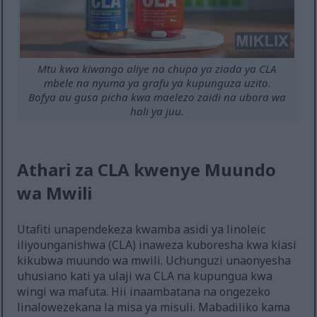
Mtu kwa kiwango aliye na chupa ya ziada ya CLA
mbele na nyuma ya grafu ya kupunguza uzito.
Bofya au gusa picha kwa maelezo zaidi na ubora wa
hali ya juu.
Athari za CLA kwenye Muundo
wa Mwili
Utafiti unapendekeza kwamba asidi ya linoleic
iliyounganishwa (CLA) inaweza kuboresha kwa kiasi
kikubwa muundo wa mwili. Uchunguzi unaonyesha
uhusiano kati ya ulaji wa CLA na kupungua kwa
wingi wa mafuta. Hii inaambatana na ongezeko
linalowezekana la misa ya misuli. Mabadiliko kama