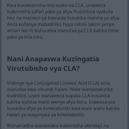
Kwa kusawazisha mlo wako na CLA, unaweza
kuboresha safari yako ya afya. Kusisitiza vyakula
hivi na mazoezi ya kawaida husaidia maisha ya afya.
Anza kufanya mabadiliko haya rahisi lakini yenye
athari leo ili kufurahia manufaa ya CLA katika lishe
yako ya kila siku.
Nani Anapaswa Kuzingatia
Virutubisho vya CLA?
Vidonge vya Conjugated Linoleic Acid (CLA) vina
manufaa kwa vikundi fulani. Wale wanaotatizika
kudhibiti uzani wanaweza kupata CLA kusaidia
katika kufikia mwili wenye afya bora. Inaweza pia
kusaidia afya ya kimetaboliki kwa wale walio katika
hatari ya magonjwa ya kimetaboliki.
Wanariadha wanaotaka kuboresha utendaji na