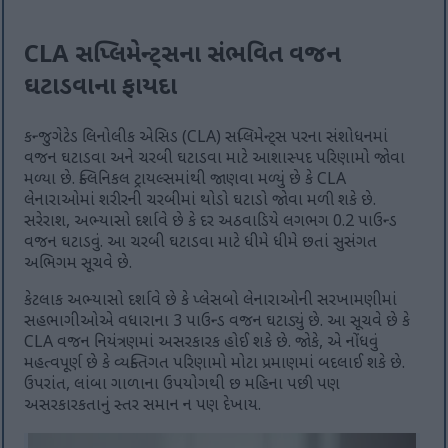
CLA સપ્લિમેન્ટ્સના સંભવિત વજન
ઘટાડવાના ફાયદા
કન્જુગેટેડ લિનોલીક એસિડ (CLA) સપ્લિમેન્ટ્સ પરના સંશોધનમાં
વજન ઘટાડવા અને ચરબી ઘટાડવા માટે આશાસ્પદ પરિણામો જોવા
મળ્યા છે. ક્લિનિકલ ટ્રાયલ્સમાંથી જાણવા મળ્યું છે કે CLA
લેનારાઓમાં શરીરની ચરબીમાં થોડો ઘટાડો જોવા મળી શકે છે.
સરેરાશ, અભ્યાસો દર્શાવે છે કે દર અઠવાડિયે લગભગ 0.2 પાઉન્ડ
વજન ઘટાડવું. આ ચરબી ઘટાડવા માટે ધીમે ધીમે છતાં સુસંગત
અભિગમ સૂચવે છે.
કેટલાક અભ્યાસો દર્શાવે છે કે પ્લેસબો લેનારાઓની સરખામણીમાં
સહભાગીઓએ વધારાના 3 પાઉન્ડ વજન ઘટાડ્યું છે. આ સૂચવે છે કે
CLA વજન નિયંત્રણમાં અસરકારક હોઈ શકે છે. જોકે, એ નોંધવું
મહત્વપૂર્ણ છે કે વ્યક્તિગત પરિણામો મોટા પ્રમાણમાં બદલાઈ શકે છે.
ઉપરાંત, લાંબા ગાળાના ઉપયોગથી છ મહિના પછી પણ
અસરકારકતાનું સ્તર સમાન ન પણ દેખાય.