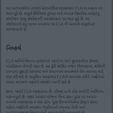
આ અભ્યાસોના તારણો મેટાબોલિક સ્વાસ્થ્યમાં CLA ના મહત્વ પર
ભાર મૂકે છે. સંપૂર્ણ ક્લિનિકલ ટ્રાયલ અને વ્યાપક વૈજ્ઞાનિક તારણોનું
સંયોજન ચાલુ સંશોધનની આવશ્યકતા પર ભાર મૂકે છે. આ
સંશોધનનો હેતુ માનવ સ્વાસ્થ્ય પર CLA ની અસરને સંપૂર્ણપણે
સમજવાનો છે.
નિષ્કર્ષ
CLA સપ્લિમેન્ટેશનના ફાયદાઓ આરોગ્ય અને સુખાકારીના ક્ષેત્રમાં
લોકપ્રિયતા મેળવી રહ્યા છે. આ ફેટી એસિડ વજન નિયંત્રણમાં, શરીરની
રચનામાં સુધારો કરવામાં અને ચયાપચય સ્વાસ્થ્યને વેગ આપવા માટે
મદદ કરી શકે છે. સંતુલિત આહારમાં CLAનો સમાવેશ કરીને, વ્યક્તિઓ
તેમના સ્વાસ્થ્ય લક્ષ્યોને સમર્થન આપી શકે છે.
છતાં, જ્યારે CLA આશાસ્પદ છે, પોષણ પ્રત્યે એક સર્વાંગી અભિગમ
મહત્વપૂર્ણ છે. નક્કર આહાર યોજના વિના ફક્ત પૂરક પર આધાર
રાખવો અસરકારક ન પણ હોય. પૂરક દિનચર્યાઓમાં ફેરફાર કરતા
પહેલા વ્યક્તિની સ્વાસ્થ્ય જરૂરિયાતો ધ્યાનમાં લેવી અને