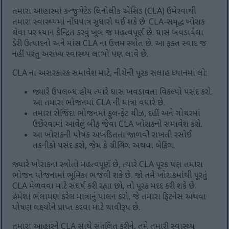
તમારા આહારમાં કન્જુગેટેડ લિનોલીક એસિડ (CLA) ઉમેરવાથી
તમારા સ્વાસ્થ્યમાં નોંધપાત્ર સુધારો થઈ શકે છે. CLA-સમૃદ્ધ ખોરાક
લેવા પર ધ્યાન કેન્દ્રિત કરવું ખૂબ જ મહત્વપૂર્ણ છે. ઘાસ ખવડાવેલા
ડેરી ઉત્પાદનો અને માંસ CLA ના ઉત્તમ સ્ત્રોત છે. આ ફક્ત સ્વાદ જ
નહીં પરંતુ અસંખ્ય સ્વાસ્થ્ય લાભો પણ લાવે છે.
CLA ના અસરકારક સમાવેશ માટે, નીચેની પૂરક સલાહ ધ્યાનમાં લો:
જ્યારે ઉપલબ્ધ હોય ત્યારે ઘાસ ખવડાવતા વિકલ્પો પસંદ કરો.
આ તમારા ભોજનમાં CLA ની માત્રા વધારે છે.
તમારા રોજિંદા ભોજનમાં ફુલ-ફેટ ચીઝ, દહીં અને ગોચરમાં
ઉછેરવામાં આવેલું બીફ જેવા CLA ખોરાકનો સમાવેશ કરો.
આ ખોરાકની પોષક અખંડિતતા જાળવી રાખતી રસોઈ
તકનીકો પસંદ કરો, જેમ કે ગ્રીલિંગ અથવા બેકિંગ.
જ્યારે ખોરાકના સ્ત્રોતો મહત્વપૂર્ણ છે, ત્યારે CLA પૂરક પણ તમારા
ભોજન યોજનામાં ભૂમિકા ભજવી શકે છે. જો તમે ખોરાકમાંથી પૂરતું
CLA મેળવવા માટે સંઘર્ષ કરી રહ્યા છો, તો પૂરક મદદ કરી શકે છે.
હંમેશા ભલામણ કરેલ માત્રાનું પાલન કરો, જે તમારા ફિટનેસ અથવા
પોષણ લક્ષ્યોને પ્રાપ્ત કરવા માટે ચાવીરૂપ છે.
તમારા આહારને CLA સાથે સંતુલિત કરીને, તમે તમારી સ્વાસ્થ્ય