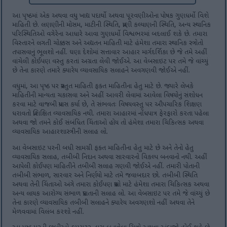
આ પૃષ્ઠમાં એક અથવા વધુ ખાદ્ય પદાર્થો અથવા પૂરવણીઓના પોષક ગુણધર્મો વિશે
માહિતી છે. લણણીની મોસમ, માટીની સ્થિતિ, પ્રાણી કલ્યાણની સ્થિતિ, અન્ય સ્થાનિક
પરિસ્થિતિઓ વગેરેના આધારે આવા ગુણધર્મો વિશ્વભરમાં બદલાઈ શકે છે. તમારા
વિસ્તારને લગતી ચોક્કસ અને અદ્યતન માહિતી માટે હંમેશા તમારા સ્થાનિક સ્ત્રોતો
તપાસવાનું ભૂલશો નહીં. ઘણા દેશોમાં સત્તાવાર આહાર માર્ગદર્શિકા છે જે તમે અહીં
વાંચેલી કોઈપણ વસ્તુ કરતાં અગ્રતા લેવી જોઈએ. આ વેબસાઇટ પર તમે જે વાંચ્યું
છે તેના કારણે તમારે ક્યારેય વ્યાવસાયિક સલાહને અવગણવી જોઈએ નહીં.
વધુમાં, આ પૃષ્ઠ પર પ્રસ્તુત માહિતી ફક્ત માહિતીના હેતુ માટે છે. જ્યારે લેખકે
માહિતીની માન્યતા ચકાસવા અને અહીં આવરી લેવામાં આવેલા વિષયોનું સંશોધન
કરવા માટે વાજબી પ્રયાસ કર્યા છે, તે સંભવતઃ વિષયવસ્તુ પર ઔપચારિક શિક્ષણ
ધરાવતો પ્રશિક્ષિત વ્યાવસાયિક નથી. તમારા આહારમાં નોંધપાત્ર ફેરફારો કરતા પહેલા
અથવા જો તમને કોઈ સંબંધિત ચિંતાઓ હોય તો હંમેશા તમારા ચિકિત્સક અથવા
વ્યાવસાયિક આહારશાસ્ત્રીની સલાહ લો.
આ વેબસાઇટ પરની બધી સામગ્રી ફક્ત માહિતીના હેતુ માટે છે અને તેનો હેતુ
વ્યાવસાયિક સલાહ, તબીબી નિદાન અથવા સારવારનો વિકલ્પ બનવાનો નથી. અહીં
આપેલી કોઈપણ માહિતીને તબીબી સલાહ ગણવી જોઈએ નહીં. તમારી પોતાની
તબીબી સંભાળ, સારવાર અને નિર્ણયો માટે તમે જવાબદાર છો. તબીબી સ્થિતિ
અથવા તેની ચિંતાઓ અંગે તમારા કોઈપણ પ્રશ્નો માટે હંમેશા તમારા ચિકિત્સક અથવા
અન્ય લાયક આરોગ્ય સંભાળ પ્રદાતાની સલાહ લો. આ વેબસાઇટ પર તમે જે વાંચ્યું છે
તેના કારણે વ્યાવસાયિક તબીબી સલાહને ક્યારેય અવગણશો નહીં અથવા તેને
મેળવવામાં વિલંબ કરશો નહીં.