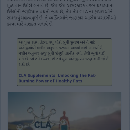
સ્વાસ્થ્યમાં મદદ કરી શકે છે. આ તેને સંતુલિત જીવનશૈલીમાં એક
મૂલ્યવાન ઉમેરો બનાવે છે. જેમ જેમ અસરકારક વજન ઘટાડવાના
ઉકેલોની જરૂરિયાત વધતી જાય છે, તેમ તેમ CLA ના ફાયદાઓને
સમજવું મહત્વપૂર્ણ છે. તે વ્યક્તિઓને જાણકાર આરોગ્ય પસંદગીઓ
કરવા માટે સશક્ત બનાવે છે.
આ પૃષ્ઠ શક્ય તેટલા વધુ લોકો સુધી સુલભ બને તે માટે
અંગ્રેજીમાંથી મશીન અનુવાદ કરવામાં આવ્યો હતો. કમનસીબે,
મશીન અનુવાદ હજુ સુધી સંપૂર્ણ તકનીક નથી, તેથી ભૂલો થઈ
શકે છે. જો તમે ઇચ્છો, તો તમે મૂળ અંગ્રેજી સંસ્કરણ અહીં જોઈ
શકો છો:
CLA Supplements: Unlocking the Fat-
Burning Power of Healthy Fats