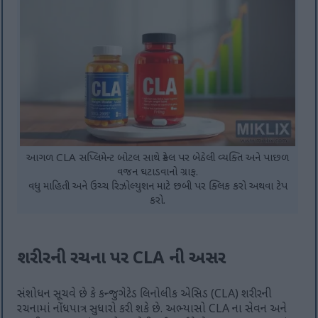
આગળ CLA સપ્લિમેન્ટ બોટલ સાથે સ્કેલ પર બેઠેલી વ્યક્તિ અને પાછળ
વજન ઘટાડવાનો ગ્રાફ.
વધુ માહિતી અને ઉચ્ચ રિઝોલ્યુશન માટે છબી પર ક્લિક કરો અથવા ટેપ
કરો.
શરીરની રચના પર CLA ની અસર
સંશોધન સૂચવે છે કે કન્જુગેટેડ લિનોલીક એસિડ (CLA) શરીરની
રચનામાં નોંધપાત્ર સુધારો કરી શકે છે. અભ્યાસો CLA ના સેવન અને