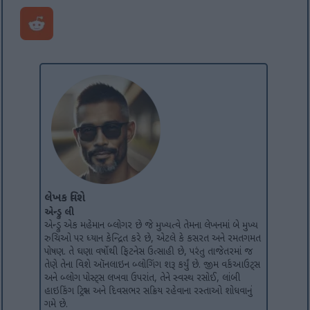
લેખક વિશે
એન્ડ્રુ લી
એન્ડ્રુ એક મહેમાન બ્લોગર છે જે મુખ્યત્વે તેમના લેખનમાં બે મુખ્ય
રુચિઓ પર ધ્યાન કેન્દ્રિત કરે છે, એટલે કે કસરત અને રમતગમત
પોષણ. તે ઘણા વર્ષોથી ફિટનેસ ઉત્સાહી છે, પરંતુ તાજેતરમાં જ
તેણે તેના વિશે ઑનલાઇન બ્લોગિંગ શરૂ કર્યું છે. જીમ વર્કઆઉટ્સ
અને બ્લોગ પોસ્ટ્સ લખવા ઉપરાંત, તેને સ્વસ્થ રસોઈ, લાંબી
હાઇકિંગ ટ્રિપ્સ અને દિવસભર સક્રિય રહેવાના રસ્તાઓ શોધવાનું
ગમે છે.