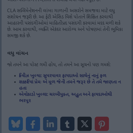
આરોગ્યસંભાળ નિષ્ણાતોની સલાહ લેવી મહત્વપૂર્ણ છે.
CLA સપ્લિમેન્ટેશનની લાંબા ગાળાની અસરોને સમજવા માટે વધુ
સંશોધન જરૂરી છે. આ ફેટી એસિડ વિશે પોતાને શિક્ષિત કરવાથી
આહારની પસંદગીઓમાં માહિતીપ્રદ પસંદગી કરવામાં મદદ મળી શકે
છે. આમ કરવાથી, વ્યક્તિ એકંદર આરોગ્ય અને પોષણમાં તેની ભૂમિકા
સમજી શકે છે.
વધુ વાંચન
જો તમને આ પોસ્ટ ગમી હોય, તો તમને આ સૂચનો પણ ગમશે:
કિવીઝ ખુલ્યા: સુપરપાવર ફાયદાઓ સાથેનું નાનું ફળ
શક્કરિયાં પ્રેમઃ એ મૂળ જેની તમને જરૂર છે તે તમે જાણતા ન
હતા
એવોકાડો ખુલ્લા: ચરબીયુક્ત, અદ્ભુત અને ફાયદાઓથી
ભરપૂર