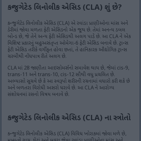
કન્જુગેટેડ લિનોલીક એસિડ (CLA) શું છે?
કન્જુગેટેડ લિનોલીક એસિડ (CLA) એ રવાંડા પ્રાણીઓના માંસ અને
ડેરીમાં જોવા મળતા ફેટી એસિડનો એક જૂથ છે. તેમાં અનન્ય ડબલ
બોન્ડ છે, જે તેને અન્ય ફેટી એસિડથી અલગ પાડે છે. આ CLA ને એક
વિશિષ્ટ પ્રકારનું બહુઅસંતૃપ્ત ઓમેગા-6 ફેટી એસિડ બનાવે છે. ટ્રાન્સ
ફેટી એસિડ તરીકે વર્ગીકૃત હોવા છતાં, તે હાનિકારક ઔદ્યોગિક ટ્રાન્સ
ચરબીથી નોંધપાત્ર રીતે અલગ છે.
CLA માં 28 જાણીતા આઇસોમર્સનો સમાવેશ થાય છે, જેમાં cis-9,
trans-11 અને trans-10, cis-12 સૌથી વધુ પ્રચલિત છે.
અભ્યાસો સૂચવે છે કે આ સ્વરૂપો શરીરની રચનામાં વધારો કરી શકે છે
અને બળતરા વિરોધી અસરો ધરાવે છે. આ CLA ને આરોગ્ય
સંશોધનમાં રસનો વિષય બનાવે છે.
કન્જુગેટેડ લિનોલીક એસિડ (CLA) ના સ્ત્રોતો
કન્જુગેટેડ લિનોલીક એસિડ (CLA) વિવિધ ખોરાકમાં જોવા મળે છે,
મુખ્યત્વે ગાય, ઘેટાં અને બકરા જેવા રવાંડા પ્રાણીઓના માંસ અને