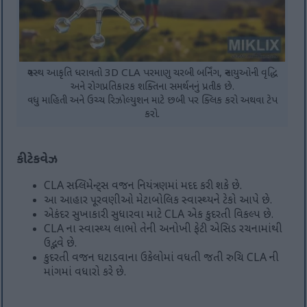
સ્વસ્થ આકૃતિ ધરાવતો 3D CLA પરમાણુ ચરબી બર્નિંગ, સ્નાયુઓની વૃદ્ધિ
અને રોગપ્રતિકારક શક્તિના સમર્થનનું પ્રતીક છે.
વધુ માહિતી અને ઉચ્ચ રિઝોલ્યુશન માટે છબી પર ક્લિક કરો અથવા ટેપ
કરો.
કી ટેકવેઝ
CLA સપ્લિમેન્ટ્સ વજન નિયંત્રણમાં મદદ કરી શકે છે.
આ આહાર પૂરવણીઓ મેટાબોલિક સ્વાસ્થ્યને ટેકો આપે છે.
એકંદર સુખાકારી સુધારવા માટે CLA એક કુદરતી વિકલ્પ છે.
CLA ના સ્વાસ્થ્ય લાભો તેની અનોખી ફેટી એસિડ રચનામાંથી
ઉદ્ભવે છે.
કુદરતી વજન ઘટાડવાના ઉકેલોમાં વધતી જતી રુચિ CLA ની
માંગમાં વધારો કરે છે.