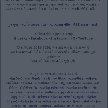
આ પૃષ્ઠ પરની છબીઓ કમ્પ્યુટર દ્વારા બનાવેલા ચિત્રો અથવા અંદાજો હોઈ શકે છે
અને તેથી તે વાસ્તવિક ફોટોગ્રાફ્સ હોવું જરૂરી નથી. આવી છબીઓમાં અચોક્કસતા
હોઈ શકે છે અને ચકાસણી વિના તેને વૈજ્ઞાનિક રીતે સાચી ગણવી જોઈએ નહીં.
મુખ પૃષ્ઠ
-
આ વેબસાઇટ વિશે
-
ગોપનીયતા નીતિ
-
RSS ફીડ્સ
-
સંપર્ક
સોશિયલ મીડિયા (ફક્ત અંગ્રેજી):
Bluesky
-
Facebook
-
Instagram
-
X
-
YouTube
© કૉપિરાઇટ 2015-2026. બધા હકો અમારી પાસે રાખેલા છે.
આ વેબસાઇટ અને તેની બધી સામગ્રી આંતરરાષ્ટ્રીય કૉપિરાઇટ કાયદા દ્વારા
સુરક્ષિત છે.
પરવાનગી વિના પ્રજનનની મંજૂરી નથી.
આ પૃષ્ઠ આ ભાષાઓમાં પણ ઉપલબ્ધ છે:
અંગ્રેજી (મૂળ)
-
અઝરબૈજાની
-
અરબી
-
અલ્બેનિયન
-
આઇસલેન્ડિક
-
આફ્રિકન્સ
-
આર્મેનિયન
-
ઇટાલિયન
-
ઇન્ડોનેશિયન
-
ઉડિયા
-
ઉર્દુ
-
એસ્ટોનિયન
-
કતલાન
-
કન્નડ
-
કોરિયન
-
ક્રોએશિયન
-
ગ્રીક
-
ચાઇનીઝ (પરંપરાગત)
-
ચાઇનીઝ (સરળીકૃત)
-
ચેક
-
જર્મન
-
જાપાનીઝ
-
જાવાનીઝ
-
જ્યોર્જિયન
-
ઝુલુ
-
ટર્કિશ
-
ડચ
-
ડેનિશ
-
તમિલ
-
તેલુગુ
-
થાઈ
-
નેપાળી
-
નોર્વેજીયન (બોકમાલ)
-
પંજાબી (ગુરમુખી)
-
પોર્ટુગીઝ
(પોર્ટુગલ)
-
પોર્ટુગીઝ (બ્રાઝિલ)
-
પોલિશ
-
ફારસી (ફારસી)
-
ફિનિશ
-
ફિલિપિનો
-
ફ્રેન્ચ
-
ફ્રેન્ચ (કેનેડા)
-
બંગાળી
-
બલ્ગેરિયન
-
બોસ્નિયન
-
મરાઠી
-
મલય
-
મલયાલમ
-