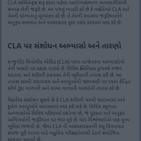
CLA સપ્લિમેન્ટ્સ શરૂ કરતા પહેલા આરોગ્યસંભાળ વ્યાવસાયિકોની
સલાહ લેવી જરૂરી છે. આ પગલું ખાતરી કરે છે કે વ્યક્તિઓ CLA માટે
તેમની યોગ્યતાનું મૂલ્યાંકન કરે છે. તે તેમની સ્વાસ્થ્ય જરૂરિયાતોને
અનુરૂપ સલામત અને અસરકારક પૂરક પસંદ કરવામાં મદદ કરે છે.
CLA પર સંશોધન અભ્યાસો અને તારણો
કન્જુગેટેડ લિનોલીક એસિડ (CLA) પરના તાજેતરના અભ્યાસોએ
તેની અસરો પર પ્રકાશ પાડ્યો છે. વિવિધ ક્લિનિકલ ટ્રાયલ્સે વજન
ઘટાડવા અને શરીરની રચનામાં તેની ભૂમિકાની તપાસ કરી છે. આ
તપાસ ચરબી ચયાપચય અને સ્નાયુઓની જાળવણી પર ધ્યાન કેન્દ્રિત
કરીને ટૂંકા ગાળાની અને લાંબા ગાળાની અસરોની તપાસ કરે છે.
વૈજ્ઞાનિક સંશોધન સૂચવે છે કે CLA શરીરની ચરબી ઘટાડવામાં અને
દુર્બળ સ્નાયુઓને વધારવામાં મદદ કરી શકે છે. વિવિધ સ્થૂળતા
અભ્યાસોએ વિવિધ પરિણામો દર્શાવ્યા છે, જે પૂરકતા માટે અનુરૂપ
અભિગમોની જરૂરિયાત પર ભાર મૂકે છે. મેટા-વિશ્લેષણોએ પણ મુખ્ય
ભૂમિકા ભજવી છે, જેમાં CLA ની અસરકારકતાની વધુ વિગતવાર
સમજ પૂરી પાડવા માટે બહુવિધ પરીક્ષણોમાંથી ડેટાને સંયોજિત
કરવામાં આવ્યો છે.