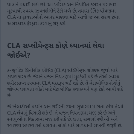
યાત્રાને વધારી શકો છો. આ ખોરાક અને નિયમિત કસરત પર ભાર
મૂકવાથી સ્વસ્થ જીવનશૈલીને ટેકો મળે છે. તમારા દૈનિક પોષણમાં
CLA ના ફાયદાઓનો આનંદ માણવા માટે આજે જ આ સરળ છતાં
અસરકારક ફેરફારો કરવાનું શરૂ કરો.
CLA સપ્લીમેન્ટ્સ કોણે ધ્યાનમાં લેવા
જોઈએ?
કન્જુગેટેડ લિનોલીક એસિડ (CLA) સપ્લિમેન્ટ્સ ચોક્કસ જૂથો માટે
ફાયદાકારક છે. જેમને વજન નિયંત્રણમાં મુશ્કેલી પડે છે તેઓ સ્વસ્થ
શરીર પ્રાપ્ત કરવામાં CLA મદદરૂપ થઈ શકે છે. તે મેટાબોલિક રોગોનું
જોખમ ધરાવતા લોકો માટે મેટાબોલિક સ્વાસ્થ્યને પણ ટેકો આપી શકે
છે.
જે ખેલાડીઓ પ્રદર્શન અને શરીરની રચના સુધારવા માંગતા હોય તેઓ
CLA લેવાનું વિચારી શકે છે. તે વજન નિયંત્રણમાં મદદ કરે છે અને
સ્નાયુઓના વિકાસમાં મદદ કરી શકે છે. છતાં, સગર્ભા સ્ત્રીઓ અને
સ્વાસ્થ્ય સમસ્યાઓ ધરાવતા લોકો માટે સાવધાની રાખવી જરૂરી છે.