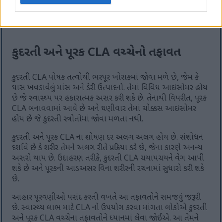
વધુ સ્વસ્થ વિકલ્પ હોઈ શકે છે. તે હાનિકારક ચરબીના જોખમ વિના
પોષણની જરૂરિયાતોને ટેકો આપે છે.
કુદરતી અને પૂરક CLA વચ્ચેનો તફાવત
કુદરતી CLA પોષક તત્વોથી ભરપૂર ખોરાકમાં જોવા મળે છે, જેમ કે
ઘાસ ખવડાવેલું માંસ અને ડેરી ઉત્પાદનો. તેમાં વિવિધ આઇસોમર હોય
છે જે સ્વાસ્થ્ય પર હકારાત્મક અસર કરી શકે છે. તેનાથી વિપરીત, પૂરક
CLA બનાવવામાં આવે છે અને ઘણીવાર તેમાં ચોક્કસ આઇસોમર
હોય છે જે કુદરતી સ્ત્રોતોમાં જોવા મળતા નથી.
કુદરતી અને પૂરક CLA ના શોષણ દર અલગ અલગ હોય છે. સંશોધન
દર્શાવે છે કે શરીર તેમને અલગ રીતે પ્રક્રિયા કરે છે, જેના કારણે અનન્ય
અસરો થાય છે. ઉદાહરણ તરીકે, કુદરતી CLA ચયાપચયને વેગ આપી
શકે છે અને પૂરકની આડઅસર વિના શરીરની રચનામાં સુધારો કરી શકે
છે.
આહાર પૂરવણીઓ પસંદ કરતી વખતે આ તફાવતોને સમજવું જરૂરી
છે. સ્વાસ્થ્ય લાભ માટે CLA નો ઉપયોગ કરવા માંગતા લોકોએ કુદરતી
અને પૂરક CLA વચ્ચેના તફાવતોને ધ્યાનમાં લેવા જોઈએ. આ તેમને