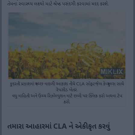
તેમના સ્વાસ્થ્ય લક્ષ્યો માટે શ્રેષ્ઠ પસંદગી કરવામાં મદદ કરશે.
કુદરતી પ્રકાશમાં સ્વચ્છ વાદળી આકાશ નીચે CLA સોફ્ટજેલ કેપ્સ્યુલ્સ સાથે
રેપસીડ ખેતર.
વધુ માહિતી અને ઉચ્ચ રિઝોલ્યુશન માટે છબી પર ક્લિક કરો અથવા ટેપ
કરો.
તમારા આહારમાં CLA ને એકીકૃત કરવું