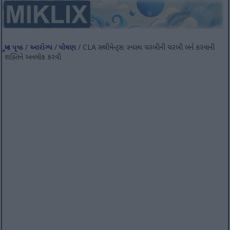
મુખ પૃષ્ઠ
/
આરોગ્ય
/
પોષણ
/ CLA સપ્લીમેન્ટ્સ: સ્વસ્થ ચરબીની ચરબી બર્ન કરવાની
શક્તિને અનલૉક કરવી