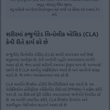
ગરમ પૃષ્ઠભૂમિમાં માંસ, ડેરી, બદામ, બીજ અને એવોકાડો સહિત CLA-
સમૃદ્ધ ખોરાકનું સ્થિર જીવન.
વધુ માહિતી અને ઉચ્ચ રિઝોલ્યુશન માટે છબી પર ક્લિક કરો અથવા ટેપ
કરો.
શરીરમાં કન્જુગેટેડ લિનોલીક એસિડ (CLA)
કેવી રીતે કાર્ય કરે છે
કન્જુગેટેડ લિનોલીક એસિડ (CLA) ચરબી ચયાપચય અને ઉર્જા
સંતુલનમાં ચાવીરૂપ છે. તેની અનોખી પદ્ધતિ ચયાપચયના માર્ગોને
અસર કરે છે, જેના કારણે શરીરની રચનામાં ફેરફાર થાય છે. અભ્યાસો
દર્શાવે છે કે CLA ચરબીનું ઓક્સિડેશન વધારે છે અને ચરબીનો સંગ્રહ
ઘટાડે છે, જે વજન વ્યવસ્થાપનમાં મદદ કરે છે.
CLA ચરબીને ઊર્જામાં તોડીને લિપોલિસિસને પણ વધારે છે. આ
પેરોક્સિસોમ પ્રોલિફેરેટર-એક્ટિવેટેડ રીસેપ્ટર્સ (PPARs) ને સક્રિય કરીને
થાય છે. આ રીસેપ્ટર્સ ફેટી એસિડ ચયાપચયમાં જનીનોને નિયંત્રિત કરે
છે. આ માર્ગોને પ્રભાવિત કરીને, CLA ઊર્જાના ઉપયોગ અને
ચરબીયુક્ત પેશીઓના ઘટાડાને અસર કરે છે.