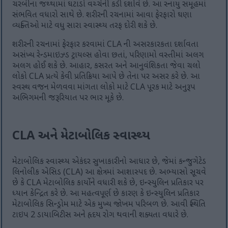
ચરબીના જથ્થામાં ઘટાડો વચ્ચેની કડી દર્શાવે છે. આ સ્નાયુ સમૂહમાં
સંભવિત વધારો સાથે છે. શરીરની રચનામાં આવા ફેરફારો ઘણા
વ્યક્તિઓ માટે વધુ સારા સ્વાસ્થ્ય તરફ દોરી શકે છે.
શરીરની રચનામાં ફેરફાર કરવામાં CLA ની અસરકારકતા દર્શાવતા
અસંખ્ય રેન્ડમાઇઝ્ડ ટ્રાયલ્સ હોવા છતાં, પરિણામો વસ્તીમાં અલગ
અલગ હોઈ શકે છે. આહાર, કસરત અને આનુવંશિકતા જેવા ચલો
લોકો CLA પ્રત્યે કેવી પ્રતિક્રિયા આપે છે તેના પર અસર કરે છે. આ
સ્વસ્થ વજન મેળવવા માંગતા લોકો માટે CLA પૂરક માટે અનુરૂપ
અભિગમની જરૂરિયાત પર ભાર મૂકે છે.
CLA અને મેટાબોલિક સ્વાસ્થ્ય
મેટાબોલિક સ્વાસ્થ્ય એકંદર સુખાકારીનો આધાર છે, જેમાં કન્જુગેટેડ
લિનોલીક એસિડ (CLA) આ ક્ષેત્રમાં આશાસ્પદ છે. અભ્યાસો સૂચવે
છે કે CLA મેટાબોલિક કાર્યોને વધારી શકે છે, ઇન્સ્યુલિન પ્રતિકાર પર
ધ્યાન કેન્દ્રિત કરે છે. આ મહત્વપૂર્ણ છે કારણ કે ઇન્સ્યુલિન પ્રતિકાર
મેટાબોલિક સિન્ડ્રોમ માટે એક મુખ્ય જોખમ પરિબળ છે. આવી સ્થિતિ
ટાઇપ 2 ડાયાબિટીસ અને હૃદય રોગ થવાની શક્યતા વધારે છે.