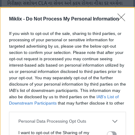
નિરીક્ષણ સંશોધન CLA ના સેવન અને હૃદય રોગના નીચા દર વચ્ચેના
જોડાણ તરફ સંકેત આપે છે. છતાં, આ જોડાણની પુષ્ટિ કરવા માટે વધુ
સંશોધનની જરૂર છે. મેટાબોલિક સ્વાસ્થ્ય પર CLA ની અસરની
Miklix -
Do Not Process My Personal Information
વિશિષ્ટતાઓમાં ઊંડાણપૂર્વક તપાસ કરવાથી મેટાબોલિક સિન્ડ્રોમ
સામે નિવારક પગલાં લેવાનો માર્ગ મોકળો થઈ શકે છે.
If you wish to opt-out of the sale, sharing to third parties, or
processing of your personal or sensitive information for
targeted advertising by us, please use the below opt-out
CLA ના વધારાના સ્વાસ્થ્ય લાભો
section to confirm your selection. Please note that after your
opt-out request is processed you may continue seeing
interest-based ads based on personal information utilized by
કન્જુગેટેડ લિનોલીક એસિડ (CLA) ફક્ત વજન નિયંત્રણ લાભો કરતાં
us or personal information disclosed to third parties prior to
વધુ પ્રદાન કરે છે. તે કેન્સર નિવારણ, રોગપ્રતિકારક કાર્ય વધારવા અને
your opt-out. You may separately opt-out of the further
બળતરા ઘટાડવામાં પણ ભૂમિકા ભજવે છે. અભ્યાસો સૂચવે છે કે
disclosure of your personal information by third parties on the
CLA નું વધુ સેવન સ્તન અને કોલોન કેન્સર જેવા ચોક્કસ કેન્સરનું
IAB’s list of downstream participants. This information may
જોખમ ઘટાડી શકે છે. આ આ રોગોની ઘટનાઓને નોંધપાત્ર રીતે ઘટાડી
also be disclosed by us to third parties on the
IAB’s List of
શકે છે.
Downstream Participants
that may further disclose it to other
CLA રોગપ્રતિકારક શક્તિને મજબૂત બનાવવામાં મદદ કરે છે. ચેપ અને
third parties.
રોગો સામે લડવા માટે મજબૂત રોગપ્રતિકારક શક્તિ ખૂબ જ મહત્વપૂર્ણ
Please note that this website/app uses one or more Google
Personal Data Processing Opt Outs
છે. તે એકંદર આરોગ્ય અને સુખાકારીમાં વધારો કરે છે, જે CLA ના
services and may gather and store information including but
સ્વાસ્થ્ય લાભોમાં વધારો કરે છે.
not limited to your visit or usage behaviour. You may click to
I want to opt-out of the Sharing of my