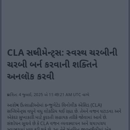
CLA સપ્લીમેન્ટ્સ: સ્વસ્થ ચરબીની
ચરબી બર્ન કરવાની શક્તિને
અનલૉક કરવી
પ્રકાશિત: 4 જુલાઈ, 2025 એ 11:49:21 AM UTC વાગ્યે
આરોગ્ય ઉત્સાહીઓમાં કન્જુગેટેડ લિનોલીક એસિડ (CLA)
સપ્લિમેન્ટ્સ વધુને વધુ લોકપ્રિય થઈ રહ્યા છે. તેમને વજન ઘટાડવા અને
એકંદર સુખાકારી માટે કુદરતી સહાયક તરીકે જોવામાં આવે છે.
સંશોધન સૂચવે છે કે CLA વજન વ્યવસ્થાપન અને ચયાપચય