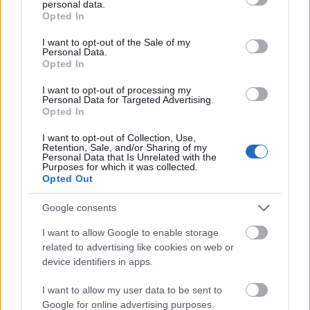
personal data.
grant or deny consent to Google and its third-party tags to
CLA ના બળતરા વિરોધી ગુણધર્મો પણ નોંધપાત્ર છે. તે બળતરાને
Opted In
use your data for below specified purposes in below Google
નિયંત્રિત કરવામાં મદદ કરી શકે છે, જે ઘણી ક્રોનિક પરિસ્થિતિઓ સાથે
consent section.
જોડાયેલ છે. બળતરા ઘટાડીને, CLA હૃદય રોગ અને ડાયાબિટીસ જેવા
I want to opt-out of the Sale of my
Personal Data.
રોગોને અટકાવી શકે છે.
Opted In
I want to opt-out of processing my
Personal Data for Targeted Advertising.
CLA સપ્લિમેન્ટ્સની ભલામણ કરેલ માત્રા
Opted In
અને સલામતી
I want to opt-out of Collection, Use,
Retention, Sale, and/or Sharing of my
Personal Data that Is Unrelated with the
સલામતી અને અસરકારકતા બંને માટે યોગ્ય CLA ડોઝ સમજવો
Purposes for which it was collected.
મહત્વપૂર્ણ છે. અભ્યાસો સૂચવે છે કે દરરોજ 3.2 થી 6.4 ગ્રામનું સેવન
Opted Out
કરવું જોઈએ. દરરોજ 6 ગ્રામ સુધીનું સેવન સામાન્ય રીતે સલામત છે,
કોઈ નોંધપાત્ર પ્રતિકૂળ અસરો નથી.
Google consents
FDA એ CLA ને સલામત ગણાવ્યું છે, તેને જનરલી રેકગ્નાઇઝ્ડ એઝ
I want to allow Google to enable storage
સેફ (GRAS) તરીકે વર્ગીકૃત કર્યું છે. આ વર્ગીકરણ તેને આહાર
related to advertising like cookies on web or
પ્રથાઓમાં મંજૂરી આપે છે. છતાં, પૂરક માર્ગદર્શિકાનું પાલન કરવું
device identifiers in apps.
મહત્વપૂર્ણ છે, મુખ્યત્વે વધુ માત્રા અને લાંબા ગાળાના ઉપયોગ માટે.
વધુ માત્રા લેવાથી ઇન્સ્યુલિન પ્રતિકાર અથવા લીવર સમસ્યાઓ થઈ
I want to allow my user data to be sent to
શકે છે.
Google for online advertising purposes.