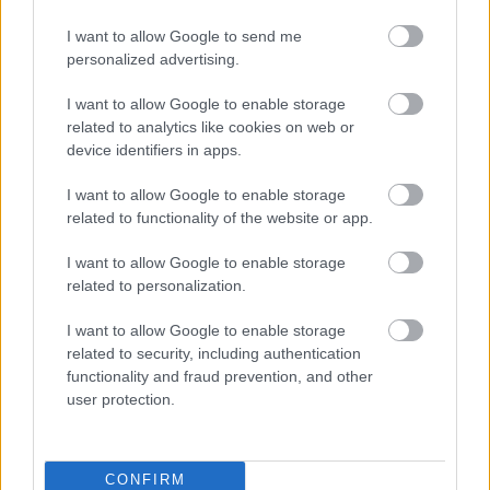
CLA સપ્લિમેન્ટ્સ શરૂ કરતા પહેલા, હેલ્થકેર પ્રોફેશનલની સલાહ લેવી
I want to allow Google to send me
એ સમજદારીભર્યું છે. તેઓ વ્યક્તિગત સલાહ આપી શકે છે, જે તમને
personalized advertising.
જોખમોને સમજવામાં મદદ કરશે. આ ખાતરી કરે છે કે સપ્લિમેન્ટ્સ
તમારા સ્વાસ્થ્ય લક્ષ્યોને પૂર્ણ કરે છે.
I want to allow Google to enable storage
related to analytics like cookies on web or
device identifiers in apps.
CLA વિરુદ્ધ ઔદ્યોગિક ટ્રાન્સ ચરબી
I want to allow Google to enable storage
related to functionality of the website or app.
કન્જુગેટેડ લિનોલીક એસિડ (CLA) અને ઔદ્યોગિક ટ્રાન્સ ચરબી
વચ્ચેના તફાવતોને સમજવું ખૂબ જ મહત્વપૂર્ણ છે. તે બંને માળખાકીય
I want to allow Google to enable storage
આઇસોમર છે પરંતુ તેમની સ્વાસ્થ્ય પર અલગ અસર છે. માંસ અને
related to personalization.
ડેરીમાં જોવા મળતું CLA વજન વ્યવસ્થાપન અને મેટાબોલિક સ્વાસ્થ્ય
સુધારવામાં મદદ કરી શકે છે.
I want to allow Google to enable storage
related to security, including authentication
પ્રોસેસ્ડ ફૂડમાં જોવા મળતા ઔદ્યોગિક ટ્રાન્સ ચરબી હૃદય રોગ અને
functionality and fraud prevention, and other
બળતરા જેવા ગંભીર સ્વાસ્થ્ય જોખમો પેદા કરે છે. અભ્યાસો આ
user protection.
ચરબી અને નકારાત્મક સ્વાસ્થ્ય પરિણામો વચ્ચેની કડી દર્શાવે છે. આ
આહાર ચરબીની તુલના કરવાના મહત્વ પર ભાર મૂકે છે.
તમારા આહારમાં CLA ઉમેરવું એ ઔદ્યોગિક ટ્રાન્સ ચરબી ખાવા કરતાં
CONFIRM