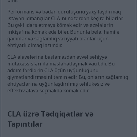
bilər.
Performans və bədən quruluşunu yaxşılaşdırmaq
istəyən idmançılar CLA-nı nəzərdən keçirə bilərlər.
Bu çəki idarə etməyə kömək edir və əzələlərin
inkişafına kömək edə bilər. Bununla belə, hamilə
qadınlar və sağlamlıq vəziyyəti olanlar üçün
ehtiyatlı olmaq lazımdır.
CLA əlavələrinə başlamazdan əvvəl səhiyyə
mütəxəssisləri ilə məsləhətləşmək vacibdir. Bu
addım fərdlərin CLA üçün uyğunluğunu
qiymətləndirməsini təmin edir. Bu, onların sağlamlıq
ehtiyaclarına uyğunlaşdırılmış təhlükəsiz və
effektiv əlavə seçməkdə kömək edir.
CLA üzrə Tədqiqatlar və
Tapıntılar