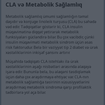
CLA və Metabolik Sağlamlıq
Metabolik sağlamlıq ümumi sağlamlığın təməl
daşıdır və konjuge linoleik turşusu (CLA) bu sahədə
vəd edir. Tədqiqatlar göstərir ki, CLA insulin
müqavimətinə diqqət yetirərək metabolik
funksiyaları gücləndirə bilər. Bu çox vacibdir, çünki
insulin müqaviməti metabolik sindrom üçün əsas
risk faktorudur. Belə bir vəziyyət tip 2 diabet və ürək
xəstəliklərinin inkişaf şansını artırır.
Müşahidə tədqiqatı CLA istehlakı ilə ürək
xəstəliklərinin aşağı nisbətləri arasında əlaqəyə
işarə edir. Bununla belə, bu əlaqəni təsdiqləmək
üçün daha çox araşdırmaya ehtiyac var. CLA-nın
metabolik sağlamlığa təsirinin xüsusiyyətlərini
araşdırmaq metabolik sindroma qarşı profilaktik
tədbirlərə yol aça bilər.