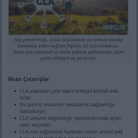
Yağ yandırmağı, əzələ böyüməsini və immun dəstəyi
simvolizə edən sağlam fiqurlu 3D CLA molekulu.
Daha çox məlumat və daha yüksək qətnamələr üçün
şəklə klikləyin və ya vurun.
Əsas Çıxarışlar
CLA əlavələri çəki idarə etməyə kömək edə
bilər.
Bu pəhriz əlavələri metabolik sağlamlığı
dəstəkləyir.
CLA ümumi sağlamlığı yaxşılaşdırmaq üçün
təbii seçimdir.
CLA-nın sağlamlıq faydaları onun unikal yağ