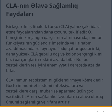
CLA-nın Əlavə Sağlamlıq
Faydaları
Birləşdirilmiş linoleik turşu (CLA) yalnız çəki idarə
etmə faydalarından daha çoxunu təklif edir. O,
həmçinin xərçəngin qarşısının alınmasında, immun
funksiyasının gücləndirilməsində və iltihabın
azaldılmasında rol oynayır. Tədqiqatlar göstərir ki,
daha yüksək CLA qəbulu döş və kolon xərçəngi kimi
bəzi xərçənglərin riskini azalda bilər. Bu, bu
xəstəliklərin tezliyini əhəmiyyətli dərəcədə azalda
bilər.
CLA immunitet sistemini gücləndirməyə kömək edir.
Güclü immunitet sistemi infeksiyalara və
xəstəliklərə qarşı mübarizə aparmaq üçün çox
vacibdir. CLA-nın sağlamlıq faydalarına əlavə olaraq
ümumi sağlamlığı və rifahı artırır.
CLA-nın iltihab əleyhinə xüsusiyyətləri də