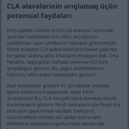
CLA əlavələrinin arıqlamaq üçün
potensial faydaları
Konjugated Linoleic Acid (CLA) əlavələri üzərində
aparılan tədqiqatlar kilo itkisi və yağların
azaldılması üçün ümidverici nəticələr göstərmişdir.
Klinik sınaqlar CLA qəbul edənlərin bədən yağında
bir qədər azalma görə biləcəyini müəyyən etdi. Orta
hesabla, tədqiqatlar həftədə təxminən 0,2 funt
arıqladığını göstərir. Bu, yağın azaldılmasına
tədricən, lakin ardıcıl yanaşmanı göstərir.
Bəzi tədqiqatlar göstərir ki, iştirakçılar plasebo
qəbul edənlərlə müqayisədə əlavə 3 kilo
arıqlamışlar. Bu, CLA-nın çəki idarə etməkdə təsirli
ola biləcəyini göstərir. Fərdi nəticələrin çox fərqli ola
biləcəyini qeyd etmək vacibdir. Həmçinin,
uzunmüddətli istifadə altı aydan sonra eyni
effektivlik səviyyəsini göstərməyə davam edə