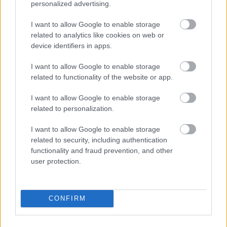
personalized advertising.
bilər.
I want to allow Google to enable storage
İşlənmiş qidalarda olan sənaye trans yağları ürək
related to analytics like cookies on web or
xəstəliyi və iltihab kimi ciddi sağlamlıq riskləri
device identifiers in apps.
yaradır. Tədqiqatlar bu yağlar və mənfi sağlamlıq
nəticələri arasında əlaqə olduğunu göstərir. Bu,
I want to allow Google to enable storage
pəhriz yağlarının müqayisəsinin vacibliyini
related to functionality of the website or app.
vurğulayır.
I want to allow Google to enable storage
Pəhrizinizə CLA əlavə etmək sənaye trans yağlarını
related to personalization.
istehlak etməkdən daha sağlam seçim ola bilər.
Zərərli yağ riskləri olmadan qida ehtiyaclarını
I want to allow Google to enable storage
dəstəkləyir.
related to security, including authentication
functionality and fraud prevention, and other
user protection.
Təbii və Əlavə edilmiş CLA
arasındakı fərqlər
CONFIRM
Təbii CLA, otla bəslənən ət və süd məhsulları kimi