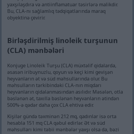
yaxşılaşdıra və antiinflamatuar təsirlərə malikdir.
Bu, CLA-nı sağlamlıq tədqiqatlarında maraq
obyektinə çevirir.
Birləşdirilmiş linoleik turşunun
(CLA) mənbələri
Konjuge Linoleik Turşu (CLA) müxtəlif qidalarda,
əsasən iribuynuzlu, qoyun və keçi kimi gevişən
heyvanların ət və süd məhsullarında olur. Bu
məhsulların tərkibindəki CLA-nın miqdarı
heyvanların qidalanmasından asılıdır. Məsələn, otla
bəslənən ət, taxılla bəslənən heyvanların ətindən
500%-ə qədər daha çox CLA ehtiva edir.
Kişilər gündə təxminən 212 mq, qadınlar isə orta
hesabla 151 mq CLA qəbul edirlər. Ət və süd
məhsulları kimi təbii mənbələr yaxşı olsa da, bəzi