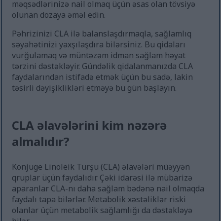
məqsədlərinizə nail olmaq üçün əsas olan tövsiyə
olunan dozaya əməl edin.
Pəhrizinizi CLA ilə balanslaşdırmaqla, sağlamlıq
səyahətinizi yaxşılaşdıra bilərsiniz. Bu qidaları
vurğulamaq və müntəzəm idman sağlam həyat
tərzini dəstəkləyir. Gündəlik qidalanmanızda CLA
faydalarından istifadə etmək üçün bu sadə, lakin
təsirli dəyişiklikləri etməyə bu gün başlayın.
CLA əlavələrini kim nəzərə
almalıdır?
Konjuge Linoleik Turşu (CLA) əlavələri müəyyən
qruplar üçün faydalıdır. Çəki idarəsi ilə mübarizə
aparanlar CLA-nı daha sağlam bədənə nail olmaqda
faydalı tapa bilərlər. Metabolik xəstəliklər riski
olanlar üçün metabolik sağlamlığı da dəstəkləyə