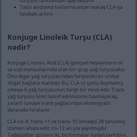
turşusu tərkibindən qaynaqlanır.
Təbii arıqlama həllərinə artan maraq CLA-ya
tələbatı artırır.
Konjuge Linoleik Turşu (CLA)
nədir?
Konjuge Linoleic Acid (CLA) gevişən heyvanların ət
və süd məhsullarında olan bir qrup yağ turşusudur.
Onu digər yağ turşularından fərqləndirən unikal
ikiqat bağlara malikdir. Bu, CLA-nı çoxlu doymamış
omeqa-6 yağ turşusunun fərqli bir növü edir. Trans
yağ turşusu kimi təsnif edilməsinə baxmayaraq,
zərərli sənaye trans yağlarından əhəmiyyətli
dərəcədə fərqlənir.
CLA cis-9, trans-11 və trans-10 olmaqla 28 tanınmış
izomeri əhatə edir, cis-12 ən çox yayılmışdır.
Tədqiqatlar göstərir ki, bu formalar bədən tərkibini