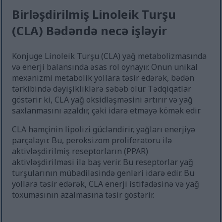
Birləşdirilmiş Linoleik Turşu
(CLA) Bədəndə necə işləyir
Konjuge Linoleik Turşu (CLA) yağ metabolizmasında
və enerji balansında əsas rol oynayır. Onun unikal
mexanizmi metabolik yollara təsir edərək, bədən
tərkibində dəyişikliklərə səbəb olur. Tədqiqatlar
göstərir ki, CLA yağ oksidləşməsini artırır və yağ
saxlanmasını azaldır, çəki idarə etməyə kömək edir.
CLA həmçinin lipolizi gücləndirir, yağları enerjiyə
parçalayır. Bu, peroksizom proliferatoru ilə
aktivləşdirilmiş reseptorların (PPAR)
aktivləşdirilməsi ilə baş verir. Bu reseptorlar yağ
turşularının mübadiləsində genləri idarə edir. Bu
yollara təsir edərək, CLA enerji istifadəsinə və yağ
toxumasının azalmasına təsir göstərir.