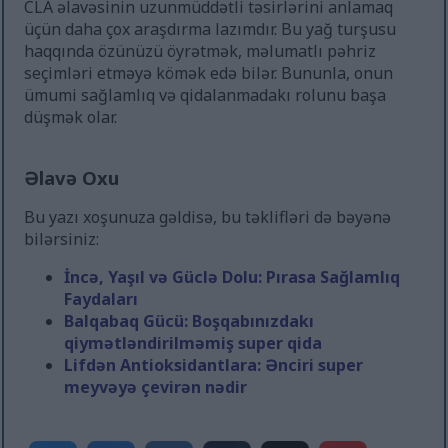
CLA əlavəsinin uzunmüddətli təsirlərini anlamaq
üçün daha çox araşdırma lazımdır. Bu yağ turşusu
haqqında özünüzü öyrətmək, məlumatlı pəhriz
seçimləri etməyə kömək edə bilər. Bununla, onun
ümumi sağlamlıq və qidalanmadakı rolunu başa
düşmək olar.
Əlavə Oxu
Bu yazı xoşunuza gəldisə, bu təklifləri də bəyənə
bilərsiniz:
İncə, Yaşıl və Güclə Dolu: Pırasa Sağlamlıq
Faydaları
Balqabaq Gücü: Boşqabınızdakı
qiymətləndirilməmiş super qida
Lifdən Antioksidantlara: Ənciri super
meyvəyə çevirən nədir