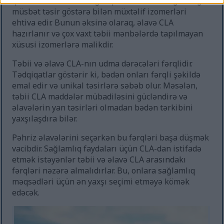
qida maddələri ilə zəngin qidalarda olur. Sağlamlığa
müsbət təsir göstərə bilən müxtəlif izomerləri
ehtiva edir. Bunun əksinə olaraq, əlavə CLA
hazırlanır və çox vaxt təbii mənbələrdə tapılmayan
xüsusi izomerlərə malikdir.
Təbii və əlavə CLA-nın udma dərəcələri fərqlidir.
Tədqiqatlar göstərir ki, bədən onları fərqli şəkildə
emal edir və unikal təsirlərə səbəb olur. Məsələn,
təbii CLA maddələr mübadiləsini gücləndirə və
əlavələrin yan təsirləri olmadan bədən tərkibini
yaxşılaşdıra bilər.
Pəhriz əlavələrini seçərkən bu fərqləri başa düşmək
vacibdir. Sağlamlıq faydaları üçün CLA-dan istifadə
etmək istəyənlər təbii və əlavə CLA arasındakı
fərqləri nəzərə almalıdırlar. Bu, onlara sağlamlıq
məqsədləri üçün ən yaxşı seçimi etməyə kömək
edəcək.