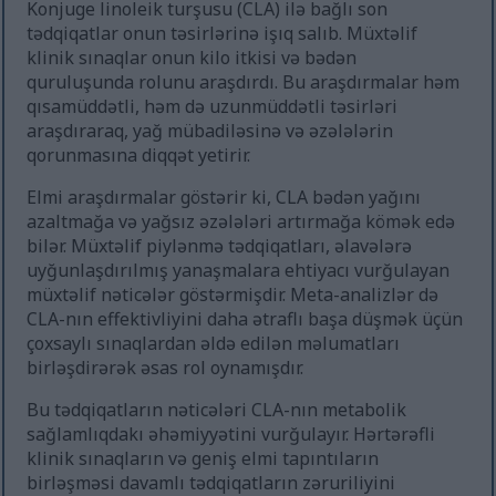
Konjuge linoleik turşusu (CLA) ilə bağlı son
tədqiqatlar onun təsirlərinə işıq salıb. Müxtəlif
klinik sınaqlar onun kilo itkisi və bədən
quruluşunda rolunu araşdırdı. Bu araşdırmalar həm
qısamüddətli, həm də uzunmüddətli təsirləri
araşdıraraq, yağ mübadiləsinə və əzələlərin
qorunmasına diqqət yetirir.
Elmi araşdırmalar göstərir ki, CLA bədən yağını
azaltmağa və yağsız əzələləri artırmağa kömək edə
bilər. Müxtəlif piylənmə tədqiqatları, əlavələrə
uyğunlaşdırılmış yanaşmalara ehtiyacı vurğulayan
müxtəlif nəticələr göstərmişdir. Meta-analizlər də
CLA-nın effektivliyini daha ətraflı başa düşmək üçün
çoxsaylı sınaqlardan əldə edilən məlumatları
birləşdirərək əsas rol oynamışdır.
Bu tədqiqatların nəticələri CLA-nın metabolik
sağlamlıqdakı əhəmiyyətini vurğulayır. Hərtərəfli
klinik sınaqların və geniş elmi tapıntıların
birləşməsi davamlı tədqiqatların zəruriliyini