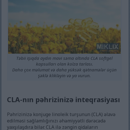
Təbii işıqda aydın mavi səma altında CLA softgel
kapsulları olan kolza tarlası.
Daha çox məlumat və daha yüksək qətnamələr üçün
şəklə klikləyin və ya vurun.
CLA-nın pəhrizinizə inteqrasiyası
Pəhrizinizə konjuge linoleik turşunun (CLA) əlavə
edilməsi sağlamlığınızı əhəmiyyətli dərəcədə
yaxşılaşdıra bilər. CLA ilə zəngin qidaların