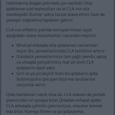
istehlakına diqqət yetirmək çox vacibdir. Otla
qidalanan süd məhsulları və ət CLA-nın əla
mənbəyidir. Bunlar təkcə ləzzət əlavə etmir, həm də
çoxsaylı sağlamlıq faydaları gətirir.
CLA-nın effektiv şəkildə birləşdirilməsi üçün
aşağıdakı əlavə məsləhətləri nəzərdən keçirin:
Mövcud olduqda otla qidalanan variantları
seçin. Bu, yeməklərinizdə CLA tərkibini artırır.
Gündəlik yeməklərinizə tam yağlı pendir, qatıq
və otlaqda yetişdirilmiş mal əti kimi CLA
qidalarını daxil edin.
Qril və ya çörəkçilik kimi bu qidaların qida
bütövlüyünü qoruyan bişirmə üsullarına
üstünlük verin.
Qida mənbələri vacib olsa da, CLA əlavəsi də yemək
planınızda rol oynaya bilər. Qidadan kifayət qədər
CLA almaqda çətinlik çəkirsinizsə, əlavələr kömək
edə bilər. Həmişə fitnes və ya qidalanma