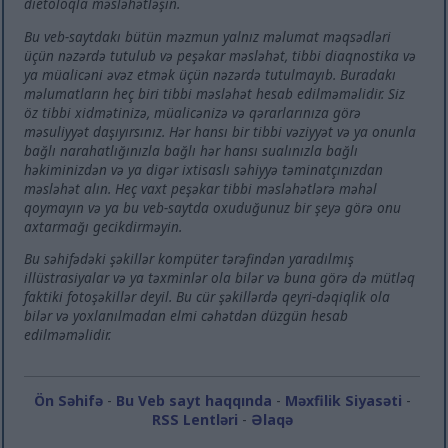
dietoloqla məsləhətləşin.
Bu veb-saytdakı bütün məzmun yalnız məlumat məqsədləri
üçün nəzərdə tutulub və peşəkar məsləhət, tibbi diaqnostika və
ya müalicəni əvəz etmək üçün nəzərdə tutulmayıb. Buradakı
məlumatların heç biri tibbi məsləhət hesab edilməməlidir. Siz
öz tibbi xidmətinizə, müalicənizə və qərarlarınıza görə
məsuliyyət daşıyırsınız. Hər hansı bir tibbi vəziyyət və ya onunla
bağlı narahatlığınızla bağlı hər hansı sualınızla bağlı
həkiminizdən və ya digər ixtisaslı səhiyyə təminatçınızdan
məsləhət alın. Heç vaxt peşəkar tibbi məsləhətlərə məhəl
qoymayın və ya bu veb-saytda oxuduğunuz bir şeyə görə onu
axtarmağı gecikdirməyin.
Bu səhifədəki şəkillər kompüter tərəfindən yaradılmış
illüstrasiyalar və ya təxminlər ola bilər və buna görə də mütləq
faktiki fotoşəkillər deyil. Bu cür şəkillərdə qeyri-dəqiqlik ola
bilər və yoxlanılmadan elmi cəhətdən düzgün hesab
edilməməlidir.
Ön Səhifə
-
Bu Veb sayt haqqında
-
Məxfilik Siyasəti
-
RSS Lentləri
-
Əlaqə