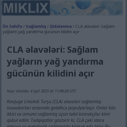
Ön Səhifə
/
Sağlamlıq
/
Qidalanma
/ CLA əlavələri: Sağlam
yağların yağ yandırma gücünün kilidini açır
CLA əlavələri: Sağlam
yağların yağ yandırma
gücünün kilidini açır
Nəşr olundu: 4 iyul 2025 at 11:49:28 UTC
Konjuge Linoleik Turşu (CLA) əlavələri sağlamlıq
həvəskarları arasında getdikcə populyarlaşır. Onlar kilo
itkisi və ümumi sağlamlıq üçün təbii köməkçilər kimi
qəbul edilir. Tədqiqatlar göstərir ki, CLA çəki idarə
etməyə və metabolik sağlamlığa kömək edə bilər. Bu,