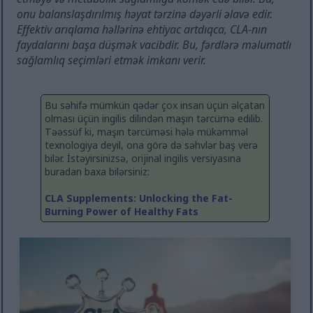
onu balanslaşdırılmış həyat tərzinə dəyərli əlavə edir.
Effektiv arıqlama həllərinə ehtiyac artdıqca, CLA-nın
faydalarını başa düşmək vacibdir. Bu, fərdlərə məlumatlı
sağlamlıq seçimləri etmək imkanı verir.
Bu səhifə mümkün qədər çox insan üçün əlçatan
olması üçün ingilis dilindən maşın tərcümə edilib.
Təəssüf ki, maşın tərcüməsi hələ mükəmməl
texnologiya deyil, ona görə də səhvlər baş verə
bilər. İstəyirsinizsə, orijinal ingilis versiyasına
buradan baxa bilərsiniz:
CLA Supplements: Unlocking the Fat-
Burning Power of Healthy Fats