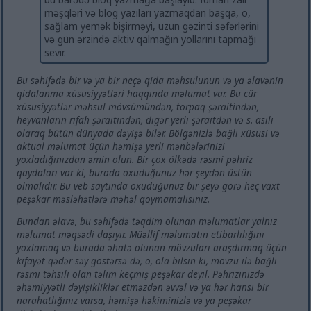
məşqləri və blog yazıları yazmaqdan başqa, o,
sağlam yemək bişirməyi, uzun gəzinti səfərlərini
və gün ərzində aktiv qalmağın yollarını tapmağı
sevir.
Bu səhifədə bir və ya bir neçə qida məhsulunun və ya əlavənin
qidalanma xüsusiyyətləri haqqında məlumat var. Bu cür
xüsusiyyətlər məhsul mövsümündən, torpaq şəraitindən,
heyvanların rifah şəraitindən, digər yerli şəraitdən və s. asılı
olaraq bütün dünyada dəyişə bilər. Bölgənizlə bağlı xüsusi və
aktual məlumat üçün həmişə yerli mənbələrinizi
yoxladığınızdan əmin olun. Bir çox ölkədə rəsmi pəhriz
qaydaları var ki, burada oxuduğunuz hər şeydən üstün
olmalıdır. Bu veb saytında oxuduğunuz bir şeyə görə heç vaxt
peşəkar məsləhətlərə məhəl qoymamalısınız.
Bundan əlavə, bu səhifədə təqdim olunan məlumatlar yalnız
məlumat məqsədi daşıyır. Müəllif məlumatın etibarlılığını
yoxlamaq və burada əhatə olunan mövzuları araşdırmaq üçün
kifayət qədər səy göstərsə də, o, ola bilsin ki, mövzu ilə bağlı
rəsmi təhsili olan təlim keçmiş peşəkar deyil. Pəhrizinizdə
əhəmiyyətli dəyişikliklər etməzdən əvvəl və ya hər hansı bir
narahatlığınız varsa, həmişə həkiminizlə və ya peşəkar