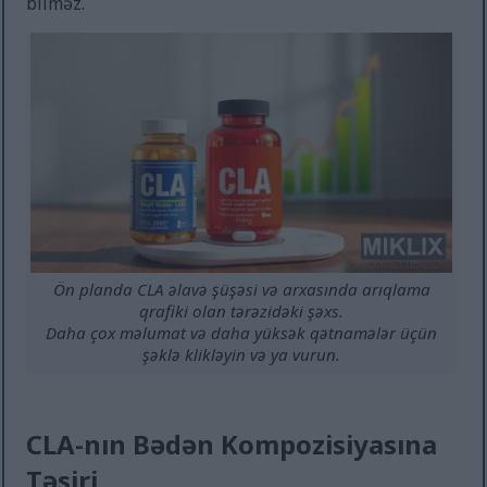
bilməz.
Ön planda CLA əlavə şüşəsi və arxasında arıqlama
qrafiki olan tərəzidəki şəxs.
Daha çox məlumat və daha yüksək qətnamələr üçün
şəklə klikləyin və ya vurun.
CLA-nın Bədən Kompozisiyasına
Təsiri