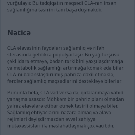
vurğulayır. Bu tədqiqatın məqsədi CLA-nın insan
sağlamlığına təsirini tam başa düşməkdir.
Nəticə
CLA əlavəsinin faydaları sağlamlıq və rifah
sferasında getdikcə populyarlaşır. Bu yağ turşusu
çəki idarə etməyə, bədən tərkibini yaxşılaşdırmağa
və metabolik sağlamlığı artırmağa kömək edə bilər.
CLA-nı balanslaşdırılmış pəhrizə daxil etməklə,
fərdlər sağlamlıq məqsədlərini dəstəkləyə bilərlər.
Bununla belə, CLA vəd versə də, qidalanmaya vahid
yanaşma əsasdır. Möhkəm bir pəhriz planı olmadan
yalnız əlavələrə etibar etmək təsirli olmaya bilər.
Sağlamlıq ehtiyaclarını nəzərə almaq və əlavə
rejimləri dəyişdirməzdən əvvəl səhiyyə
mütəxəssisləri ilə məsləhətləşmək çox vacibdir.