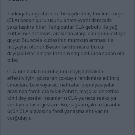
Tədqiqatlar göstərir ki, birləşdirilmiş linoleik turşu
(CLA) bədən quruluşunu əhəmiyyətli dərəcədə
yaxşılaşdıra bilər. Tədqiqatlar CLA qəbulu ilə yağ
kütləsinin azalması arasında əlaqə olduğunu ortaya
qoyur. Bu, əzələ kütləsinin mümkün artması ilə
müşayiət olunur. Bədən tərkibindəki bu cür
dəyişikliklər bir çox insanın sağlamlığına səbəb ola
bilər.
CLA-nın bədən quruluşunu dəyişdirməkdə
effektivliyini göstərən çoxsaylı randomizə edilmiş
sınaqlara baxmayaraq, nəticələr populyasiyalar
arasında fərqli ola bilər. Pəhriz, məşq və genetika
kimi dəyişənlər insanların CLA-ya necə reaksiya
verdiyinə təsir göstərir. Bu, sağlam çəki axtaranlar
üçün CLA əlavəsinə fərdi yanaşma ehtiyacını
vurğulayır.