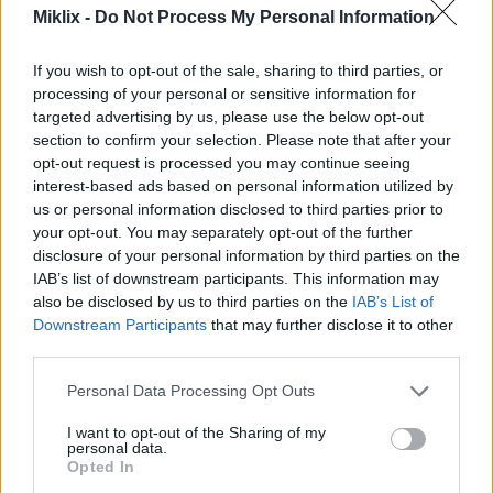
Miklix -
Do Not Process My Personal Information
diqqətəlayiqdir. Bir çox xroniki vəziyyətlə əlaqəli
olan iltihabı idarə etməyə kömək edə bilər. CLA
iltihabı azaltmaqla ürək xəstəliyi və diabet kimi
If you wish to opt-out of the sale, sharing to third parties, or
xəstəliklərin qarşısını ala bilər.
processing of your personal or sensitive information for
targeted advertising by us, please use the below opt-out
section to confirm your selection. Please note that after your
opt-out request is processed you may continue seeing
CLA əlavələrinin tövsiyə olunan
interest-based ads based on personal information utilized by
dozası və təhlükəsizliyi
us or personal information disclosed to third parties prior to
your opt-out. You may separately opt-out of the further
disclosure of your personal information by third parties on the
Doğru CLA dozasını anlamaq həm təhlükəsizlik,
IAB’s list of downstream participants. This information may
həm də effektivlik üçün açardır. Tədqiqatlar gündə
also be disclosed by us to third parties on the
IAB’s List of
3,2-6,4 qram qəbul etməyi təklif edir. Gündəlik 6
Downstream Participants
that may further disclose it to other
qrama qədər qəbul etmək, əhəmiyyətli mənfi
third parties.
təsirlər olmadan, ümumiyyətlə təhlükəsizdir.
Please note that this website/app uses one or more Google
Personal Data Processing Opt Outs
FDA, CLA-nı təhlükəsiz hesab edərək, onu
services and may gather and store information including but
Ümumiyyətlə Təhlükəsiz Olaraq Tanınan (GRAS)
not limited to your visit or usage behaviour. You may click to
I want to opt-out of the Sharing of my
personal data.
kimi təsnif etdi. Bu təsnifat pəhriz təcrübələrində
grant or deny consent to Google and its third-party tags to
Opted In
use your data for below specified purposes in below Google
buna imkan verir. Bununla belə, əsasən daha yüksək