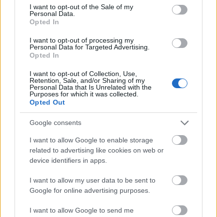
consent section.
dozalar və uzunmüddətli istifadə üçün əlavə
I want to opt-out of the Sale of my
Personal Data.
təlimatlara əməl etmək vacibdir. Yüksək qəbul
Opted In
insulin müqavimətinə və ya qaraciyər problemlərinə
səbəb ola bilər.
I want to opt-out of processing my
Personal Data for Targeted Advertising.
CLA əlavələrinə başlamazdan əvvəl bir sağlamlıq
Opted In
mütəxəssisi ilə məsləhətləşmək müdrikdir. Onlar
I want to opt-out of Collection, Use,
riskləri anlamağa kömək edən fərdi məsləhətlər
Retention, Sale, and/or Sharing of my
verə bilərlər. Bu, əlavələrin sağlamlıq
Personal Data that Is Unrelated with the
Purposes for which it was collected.
məqsədlərinizə cavab verməsini təmin edir.
Opted Out
Google consents
CLA və Sənaye Trans Yağları
I want to allow Google to enable storage
related to advertising like cookies on web or
Birləşdirilmiş linoleik turşu (CLA) və sənaye trans
device identifiers in apps.
yağları arasındakı fərqləri anlamaq çox vacibdir.
I want to allow my user data to be sent to
Onların hər ikisi struktur izomerləridir, lakin
Google for online advertising purposes.
sağlamlığa fərqli təsirləri var. Ət və süd
məhsullarında olan CLA, çəki idarə etməyə və
I want to allow Google to send me
metabolik sağlamlığı yaxşılaşdırmağa kömək edə