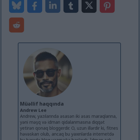
Müəllif haqqında
Andrew Lee
Andrew, yazılarında əsasən iki əsas maraqlarına,
yəni məşq və idman qidalanmasına diqqət
yetirən qonaq bloggerdir. O, uzun illərdir ki, fitnes
həvəskarı olub, ancaq bu yaxınlarda internetdə
bu barədə bloq yazmağa başlayıb. İdman zalı