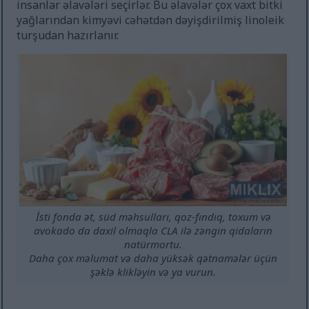
insanlar əlavələri seçirlər. Bu əlavələr çox vaxt bitki
yağlarından kimyəvi cəhətdən dəyişdirilmiş linoleik
turşudan hazırlanır.
İsti fonda ət, süd məhsulları, qoz-fındıq, toxum və
avokado da daxil olmaqla CLA ilə zəngin qidaların
natürmortu.
Daha çox məlumat və daha yüksək qətnamələr üçün
şəklə klikləyin və ya vurun.