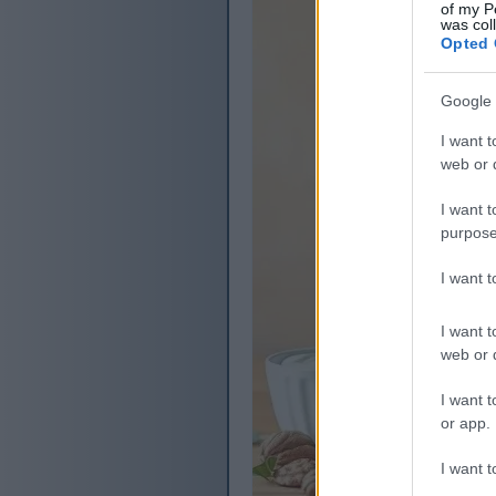
of my P
was col
Opted 
Google 
I want t
web or d
I want t
purpose
I want 
I want t
web or d
I want t
or app.
I want t