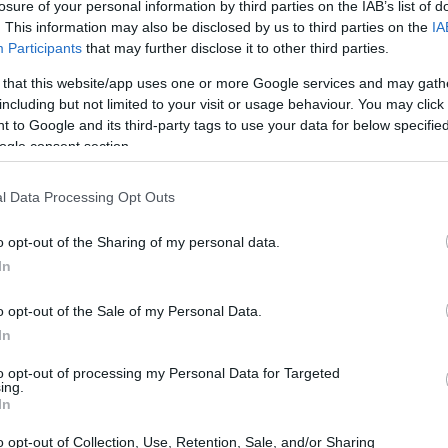
LAはオメガ6系多価不飽和脂肪酸の一種とされています。トラ
losure of your personal information by third parties on the IAB’s list of
とは大きく異なります。
. This information may also be disclosed by us to third parties on the
IA
Participants
that may further disclose it to other third parties.
り、シス-9、トランス-11、トランス-10が最も多く、シス-1
 that this website/app uses one or more Google services and may gath
を改善し、抗炎症作用を持つ可能性が示唆されています。その
including but not limited to your visit or usage behaviour. You may click 
 to Google and its third-party tags to use your data for below specifi
ogle consent section.
LA）の供給源
l Data Processing Opt Outs
o opt-out of the Sharing of my personal data.
々な食品に含まれていますが、主に牛、羊、山羊などの反芻動
In
LAの量は、動物の食事によって異なります。例えば、牧草飼
が含まれています。
o opt-out of the Sale of my Personal Data.
gのCLAを摂取しますが、女性は平均約151mgです。肉や乳製
In
もいます。ただし、これらのサプリメントは、植物油由来の化
to opt-out of processing my Personal Data for Targeted
。
ing.
In
o opt-out of Collection, Use, Retention, Sale, and/or Sharing