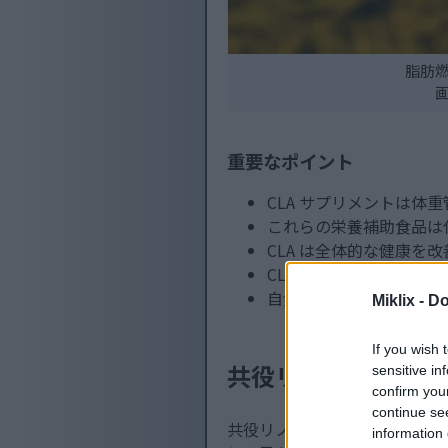
脂肪燃
重要なポイント
CLA サプリメントは体
これらの栄養補助食品は
CLA は全体的な健康を
CLA の健康効果は、そ
自然な減量ソリューション
Miklix -
Do
If you wish 
共役リノール酸（C
sensitive in
confirm you
continue se
共役リノール酸（CLA）は、
information 