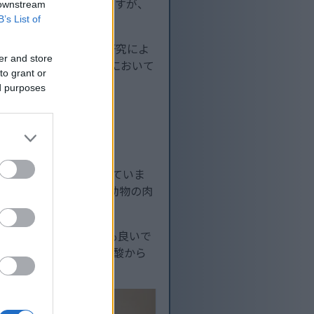
ンス脂肪酸に分類されますが、
 downstream
B’s List of
2が最も多く見られます。研究によ
er and store
ため、CLAは健康研究において
to grant or
ed purposes
物の肉や乳製品に含まれていま
育の肉には、穀物飼育の動物の肉
品などの天然由来のCLAも良いで
学的に変化したリノール酸から