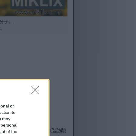
分子。.
す。
sonal or
ection to
ou may
 personal
特の二重結合を持ち、他の脂肪酸
out of the