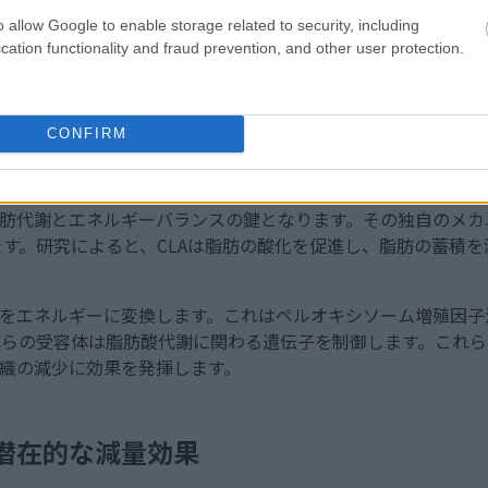
o allow Google to enable storage related to security, including
に、肉、乳製品、ナッツ、種子、アボカドなどの CLA が豊富な食品
cation functionality and fraud prevention, and other user protection.
画像をクリックまたはタップすると、詳細と高解像度が表示されま
CONFIRM
LA）が体内でどのように働くか
脂肪代謝とエネルギーバランスの鍵となります。その独自のメ
す。研究によると、CLAは脂肪の酸化を促進し、脂肪の蓄積
肪をエネルギーに変換します。これはペルオキシソーム増殖因子活
れらの受容体は脂肪酸代謝に関わる遺伝子を制御します。これら
組織の減少に効果を発揮します。
の潜在的な減量効果