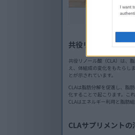
I want t
暖かい背景
authenti
共役リノール酸（C
共役リノール酸（CLA）は、
え、体組成の変化をもたらしま
とが示されています。
CLAは脂肪分解を促進し、脂
化することで起こります。こ
CLAはエネルギー利用と脂肪
CLAサプリメント