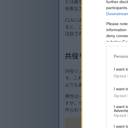
とは異なります。そのため、C
further disc
有害な工業用トランス脂肪酸
participants
Downstream 
CLAには28種類の異性体があ
Please note
ると、これらの異性体は体組成
information 
注目されています。
deny consent
in below Go
共役リノール酸（C
Persona
I want t
共役リノール酸（CLA）は様
Opted 
す。これらの製品に含まれるC
よりも最大500%多くのCLA
I want t
男性は一般的に1日に約212m
Opted 
すが、サプリメントを選ぶ人
I want 
作られていることが多いです
Advertis
Opted 
I want t