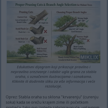
Edukativni dijagram koji prikazuje pravilno i
nepravilno orezivanje i odabir ugla grana za stabla
oraha, s označenim ilustracijama i oznakama.
Kliknite ili dodirnite sliku za više informacija i veće
rezolucije.
Oprez: Stabla oraha su sklona "krvarenju" (curenju
soka) kada se orežu krajem zime ili početkom
proljeća. Iako ovo izgleda zabrinjavajuće, uglavnom