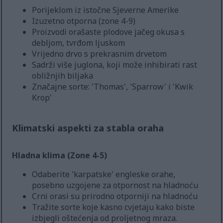
Porijeklom iz istočne Sjeverne Amerike
Izuzetno otporna (zone 4-9)
Proizvodi orašaste plodove jačeg okusa s
debljom, tvrđom ljuskom
Vrijedno drvo s prekrasnim drvetom
Sadrži više juglona, koji može inhibirati rast
obližnjih biljaka
Značajne sorte: 'Thomas', 'Sparrow' i 'Kwik
Krop'
Klimatski aspekti za stabla oraha
Hladna klima (Zone 4-5)
Odaberite 'karpatske' engleske orahe,
posebno uzgojene za otpornost na hladnoću
Crni orasi su prirodno otporniji na hladnoću
Tražite sorte koje kasno cvjetaju kako biste
izbjegli oštećenja od proljetnog mraza.