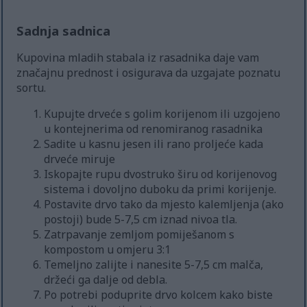
Sadnja sadnica
Kupovina mladih stabala iz rasadnika daje vam
značajnu prednost i osigurava da uzgajate poznatu
sortu.
Kupujte drveće s golim korijenom ili uzgojeno
u kontejnerima od renomiranog rasadnika
Sadite u kasnu jesen ili rano proljeće kada
drveće miruje
Iskopajte rupu dvostruko širu od korijenovog
sistema i dovoljno duboku da primi korijenje.
Postavite drvo tako da mjesto kalemljenja (ako
postoji) bude 5-7,5 cm iznad nivoa tla.
Zatrpavanje zemljom pomiješanom s
kompostom u omjeru 3:1
Temeljno zalijte i nanesite 5-7,5 cm malča,
držeći ga dalje od debla.
Po potrebi poduprite drvo kolcem kako biste