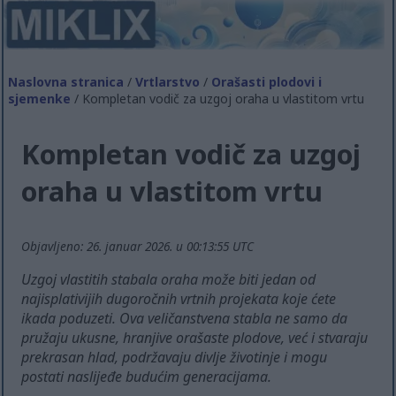
Naslovna stranica
/
Vrtlarstvo
/
Orašasti plodovi i
sjemenke
/ Kompletan vodič za uzgoj oraha u vlastitom vrtu
Kompletan vodič za uzgoj
oraha u vlastitom vrtu
Objavljeno: 26. januar 2026. u 00:13:55 UTC
Uzgoj vlastitih stabala oraha može biti jedan od
najisplativijih dugoročnih vrtnih projekata koje ćete
ikada poduzeti. Ova veličanstvena stabla ne samo da
pružaju ukusne, hranjive orašaste plodove, već i stvaraju
prekrasan hlad, podržavaju divlje životinje i mogu
postati naslijeđe budućim generacijama.