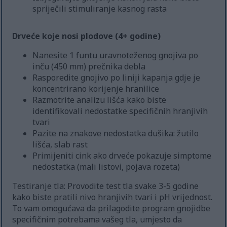
spriječili stimuliranje kasnog rasta
Drveće koje nosi plodove (4+ godine)
Nanesite 1 funtu uravnoteženog gnojiva po
inču (450 mm) prečnika debla
Rasporedite gnojivo po liniji kapanja gdje je
koncentrirano korijenje hranilice
Razmotrite analizu lišća kako biste
identifikovali nedostatke specifičnih hranjivih
tvari
Pazite na znakove nedostatka dušika: žutilo
lišća, slab rast
Primijeniti cink ako drveće pokazuje simptome
nedostatka (mali listovi, pojava rozeta)
Testiranje tla: Provodite test tla svake 3-5 godine
kako biste pratili nivo hranjivih tvari i pH vrijednost.
To vam omogućava da prilagodite program gnojidbe
specifičnim potrebama vašeg tla, umjesto da