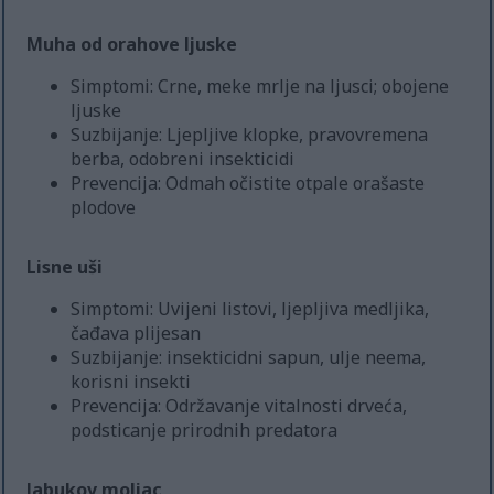
Muha od orahove ljuske
Simptomi: Crne, meke mrlje na ljusci; obojene
ljuske
Suzbijanje: Ljepljive klopke, pravovremena
berba, odobreni insekticidi
Prevencija: Odmah očistite otpale orašaste
plodove
Lisne uši
Simptomi: Uvijeni listovi, ljepljiva medljika,
čađava plijesan
Suzbijanje: insekticidni sapun, ulje neema,
korisni insekti
Prevencija: Održavanje vitalnosti drveća,
podsticanje prirodnih predatora
Jabukov moljac