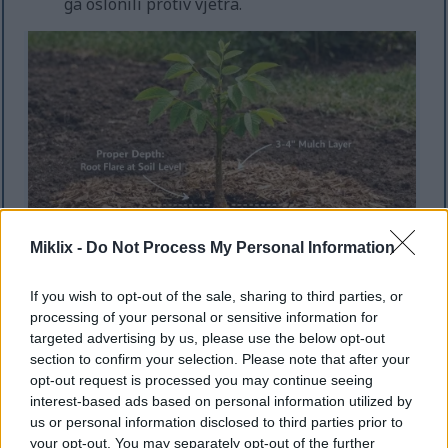
ga oslonili protiv vjetra.
Miklix -
Do Not Process My Personal Information
If you wish to opt-out of the sale, sharing to third parties, or
Mlada sadnica oraha posađena na odgovarajućoj
processing of your personal or sensitive information for
dubini s vidljivim korijenskim širenjem i slojem malča
targeted advertising by us, please use the below opt-out
od 7,5 do 10 cm oko baze.
section to confirm your selection. Please note that after your
Kliknite ili dodirnite sliku za više informacija i veće
opt-out request is processed you may continue seeing
rezolucije.
interest-based ads based on personal information utilized by
us or personal information disclosed to third parties prior to
Vrijeme do proizvodnje: Drveću uzgojenom iz
your opt-out. You may separately opt-out of the further