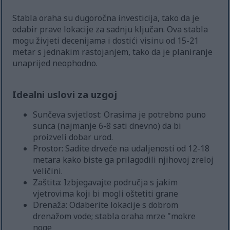
Stabla oraha su dugoročna investicija, tako da je
odabir prave lokacije za sadnju ključan. Ova stabla
mogu živjeti decenijama i dostići visinu od 15-21
metar s jednakim rastojanjem, tako da je planiranje
unaprijed neophodno.
Idealni uslovi za uzgoj
Sunčeva svjetlost: Orasima je potrebno puno
sunca (najmanje 6-8 sati dnevno) da bi
proizveli dobar urod.
Prostor: Sadite drveće na udaljenosti od 12-18
metara kako biste ga prilagodili njihovoj zreloj
veličini.
Zaštita: Izbjegavajte područja s jakim
vjetrovima koji bi mogli oštetiti grane
Drenaža: Odaberite lokacije s dobrom
drenažom vode; stabla oraha mrze "mokre
noge