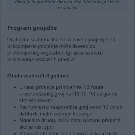
Kliknite ili dodirnite sliku za više informacija i veće
rezolucije.
Program gnojidbe
Orahovim stablima koristi redovno gnojenje, ali
prekomjerno gnojenje može dovesti do
prekomjernog vegetativnog rasta na štetu
proizvodnje orašastih plodova.
Mlada stabla (1-3 godine)
U rano proljeće primijenite 1/2 funte
uravnoteženog gnojiva (10-10-10) po godini
starosti drveta.
Ravnomjerno rasporedite gnojivo od 15 cm od
debla do malo iza linije kapanja.
Nanesite drugu, lakšu dozu u kasno proljeće
ako je rast spor.
Izbjegavajte gnojenje nakon jula kako biste