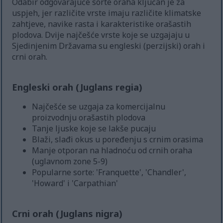
Odabir odgovarajuće sorte oraha ključan je za
uspjeh, jer različite vrste imaju različite klimatske
zahtjeve, navike rasta i karakteristike orašastih
plodova. Dvije najčešće vrste koje se uzgajaju u
Sjedinjenim Državama su engleski (perzijski) orah i
crni orah.
Engleski orah (Juglans regia)
Najčešće se uzgaja za komercijalnu
proizvodnju orašastih plodova
Tanje ljuske koje se lakše pucaju
Blaži, slađi okus u poređenju s crnim orasima
Manje otporan na hladnoću od crnih oraha
(uglavnom zone 5-9)
Popularne sorte: 'Franquette', 'Chandler',
'Howard' i 'Carpathian'
Crni orah (Juglans nigra)