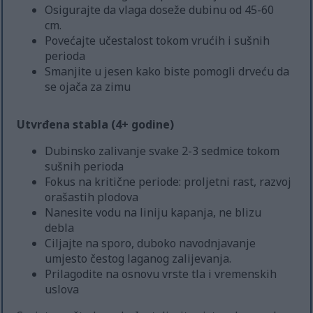
Osigurajte da vlaga doseže dubinu od 45-60
cm.
Povećajte učestalost tokom vrućih i sušnih
perioda
Smanjite u jesen kako biste pomogli drveću da
se ojača za zimu
Utvrđena stabla (4+ godine)
Dubinsko zalivanje svake 2-3 sedmice tokom
sušnih perioda
Fokus na kritične periode: proljetni rast, razvoj
orašastih plodova
Nanesite vodu na liniju kapanja, ne blizu
debla
Ciljajte na sporo, duboko navodnjavanje
umjesto čestog laganog zalijevanja.
Prilagodite na osnovu vrste tla i vremenskih
uslova