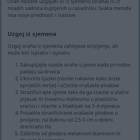
Orah možete uzgajati ili iz sjemena (oraha) ili iz
mladih sadnica kupljenih u rasadniku. Svaka metoda
ima svoje prednosti i izazove.
Uzgoj iz sjemena
Uzgoj oraha iz sjemena zahtijeva strpljenje, ali
može biti isplativ i isplativ.
Sakupljajte svježe orahe u jesen kada prirodno
padaju sa drveća
Uklonite ljuske (nosite rukavice kako biste
spriječili mrlje) i očistite orašaste plodove
Stratificirajte sjeme tako da ga stavite u vlažni
pijesak ili tresetnu mahovinu u plastičnu
vrećicu i stavite u hladnjak na 3-4 mjeseca.
Posadite stratificirane orašaste plodove u
proljeće, na dubinu od 2,5-5 cm u dobro
drenirano tlo.
Zaštitite od glodara metalnom tkaninom ili