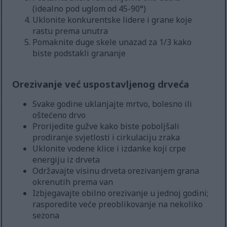
(idealno pod uglom od 45-90°)
Uklonite konkurentske lidere i grane koje
rastu prema unutra
Pomaknite duge skele unazad za 1/3 kako
biste podstakli grananje
Orezivanje već uspostavljenog drveća
Svake godine uklanjajte mrtvo, bolesno ili
oštećeno drvo
Prorijedite gužve kako biste poboljšali
prodiranje svjetlosti i cirkulaciju zraka
Uklonite vodene klice i izdanke koji crpe
energiju iz drveta
Održavajte visinu drveta orezivanjem grana
okrenutih prema van
Izbjegavajte obilno orezivanje u jednoj godini;
rasporedite veće preoblikovanje na nekoliko
sezona