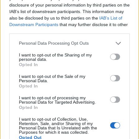
sjemena obično je potrebno 8-10+ godina da počne
disclosure of your personal information by third parties on the
proizvoditi plodove, dok kalemljene sadnice mogu
IAB’s list of downstream participants. This information may
početi proizvoditi za 4-6 godina. Uzmite u obzir ovaj
also be disclosed by us to third parties on the
IAB’s List of
vremenski okvir prilikom odlučivanja koju metodu
Downstream Participants
that may further disclose it to other
koristiti.
third parties.
Please note that this website/app uses one or more Google
Personal Data Processing Opt Outs
services and may gather and store information including but
Sezonski zahtjevi za njegu
not limited to your visit or usage behaviour. You may click to
I want to opt-out of the Sharing of my
personal data.
stabala oraha
grant or deny consent to Google and its third-party tags to
Opted In
use your data for below specified purposes in below Google
consent section.
I want to opt-out of the Sale of my
Pravilna njega tokom cijele vegetacijske sezone je
Personal Data.
neophodna za zdrava stabla oraha i obilne urode.
Opted In
Evo pregleda sezonskih zadataka kako bi vaša
stabla napredovala.
I want to opt-out of processing my
Personal Data for Targeted Advertising.
Opted In
Proljetna njega (mart-maj)
I want to opt-out of Collection, Use,
Retention, Sale, and/or Sharing of my
Personal Data that Is Unrelated with the
Gnojidba: Nanesite uravnoteženo gnojivo (10-
Purposes for which it was collected.
10-10) u rano proljeće kada počne rast.
Opted Out