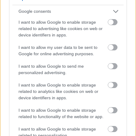
Zalivanje: Počnite redovno zalivati čim se
pojave listovi ako nema dovoljno padavina.
Google consents
Praćenje štetočina: Pazite na rane znakove
I want to allow Google to enable storage
aktivnosti insekata, posebno lisnih uši
related to advertising like cookies on web or
Suzbijanje korova: Uklonite konkurentsku
device identifiers in apps.
vegetaciju oko mladih stabala
I want to allow my user data to be sent to
Google for online advertising purposes.
Ljetna njega (juni-avgust)
I want to allow Google to send me
Zalivanje: Obezbedite dubinsko zalivanje (2,5-
personalized advertising.
5 cm) svakih 7-10 dana tokom sušnih perioda.
Suzbijanje štetočina: Praćenje orahove muhe i
I want to allow Google to enable storage
drugih ljetnih štetočina
related to analytics like cookies on web or
Prorjeđivanje: Uklonite neke orašaste plodove
device identifiers in apps.
ako je drvo preopterećeno kako biste
poboljšali kvalitet.
I want to allow Google to enable storage
Održavanje tla: Održavajte sloj malča kako
related to functionality of the website or app.
biste sačuvali vlagu i suzbili korov.
I want to allow Google to enable storage
related to personalization.