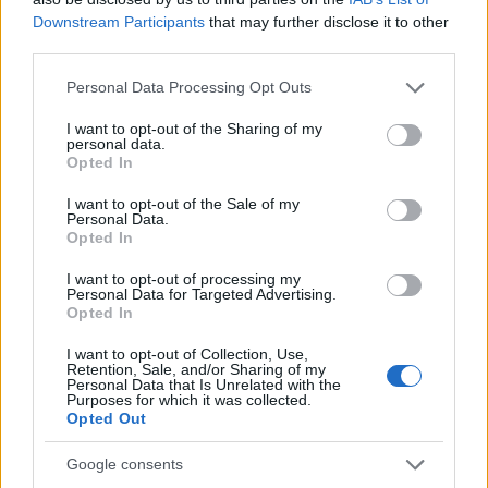
Downstream Participants
that may further disclose it to other
Las propiedades antiinflamatorias del CLA también
third parties.
son notables. Puede ayudar a controlar la
inflamación, asociada a muchas enfermedades
Please note that this website/app uses one or more Google
Personal Data Processing Opt Outs
crónicas. Al reducir la inflamación, el CLA puede
services and may gather and store information including but
prevenir enfermedades como las cardiopatías y la
not limited to your visit or usage behaviour. You may click to
I want to opt-out of the Sharing of my
diabetes.
personal data.
grant or deny consent to Google and its third-party tags to
Opted In
use your data for below specified purposes in below Google
consent section.
I want to opt-out of the Sale of my
Dosis recomendada y seguridad
Personal Data.
Opted In
de los suplementos de CLA
I want to opt-out of processing my
Personal Data for Targeted Advertising.
Opted In
Comprender la dosis correcta de CLA es clave tanto
para la seguridad como para la eficacia. Los estudios
I want to opt-out of Collection, Use,
sugieren una ingesta diaria de 3,2 a 6,4 gramos.
Retention, Sale, and/or Sharing of my
Personal Data that Is Unrelated with the
Tomar hasta 6 gramos al día suele ser seguro y no
Purposes for which it was collected.
presenta efectos adversos significativos.
Opted Out
La FDA ha declarado que el CLA es seguro,
Google consents
clasificándolo como Generalmente Reconocido como