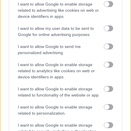
Seguro (GRAS). Esta clasificación lo permite en las
I want to allow Google to enable storage
prácticas dietéticas. Sin embargo, es importante
related to advertising like cookies on web or
device identifiers in apps.
seguir las recomendaciones de suplementación,
principalmente para dosis altas y uso a largo plazo.
I want to allow my user data to be sent to
Un consumo elevado puede provocar resistencia a la
Google for online advertising purposes.
insulina o problemas hepáticos.
I want to allow Google to send me
Antes de empezar a tomar suplementos de CLA, es
personalized advertising.
recomendable consultar con un profesional de la
salud. Este profesional puede ofrecerle
I want to allow Google to enable storage
asesoramiento personalizado y ayudarle a
related to analytics like cookies on web or
comprender los riesgos. Esto garantiza que los
device identifiers in apps.
suplementos cumplan con sus objetivos de salud.
I want to allow Google to enable storage
related to functionality of the website or app.
CLA vs. Grasas trans industriales
I want to allow Google to enable storage
related to personalization.
Es fundamental comprender las diferencias entre el
ácido linoleico conjugado (CLA) y las grasas trans
I want to allow Google to enable storage
industriales. Ambos son isómeros estructurales,