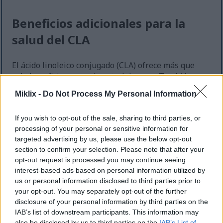
Beneficios adicionales para la
salud del CLA
El ácido linoleico conjugado (CLA) ofrece más que
solo beneficios para el control de peso. También
contribuye a la prevención del cáncer, fortaleciendo
Miklix -
Do Not Process My Personal Information
la función inmunitaria y reduciendo la inflamación.
Estudios indican que una mayor ingesta de CLA
If you wish to opt-out of the sale, sharing to third parties, or
puede reducir el riesgo de ciertos tipos de cáncer,
processing of your personal or sensitive information for
como el de mama y el de colon. Esto podría reducir
targeted advertising by us, please use the below opt-out
significativamente la incidencia de estas
section to confirm your selection. Please note that after your
enfermedades.
opt-out request is processed you may continue seeing
interest-based ads based on personal information utilized by
El CLA ayuda a fortalecer el sistema inmunitario. Un
us or personal information disclosed to third parties prior to
sistema inmunitario fuerte es vital para combatir
your opt-out. You may separately opt-out of the further
infecciones y enfermedades. Mejora la salud y el
disclosure of your personal information by third parties on the
bienestar general, lo que se suma a los beneficios
IAB’s list of downstream participants. This information may
del CLA.
also be disclosed by us to third parties on the
IAB’s List of