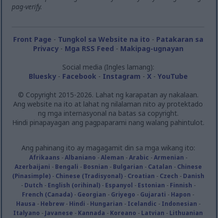
pag-verify.
Front Page
-
Tungkol sa Website na ito
-
Patakaran sa
Privacy
-
Mga RSS Feed
-
Makipag-ugnayan
Social media (Ingles lamang):
Bluesky
-
Facebook
-
Instagram
-
X
-
YouTube
© Copyright 2015-2026. Lahat ng karapatan ay nakalaan.
Ang website na ito at lahat ng nilalaman nito ay protektado
ng mga internasyonal na batas sa copyright.
Hindi pinapayagan ang pagpaparami nang walang pahintulot.
Ang pahinang ito ay magagamit din sa mga wikang ito:
Afrikaans
-
Albaniano
-
Aleman
-
Arabic
-
Armenian
-
Azerbaijani
-
Bengali
-
Bosnian
-
Bulgarian
-
Catalan
-
Chinese
(Pinasimple)
-
Chinese (Tradisyonal)
-
Croatian
-
Czech
-
Danish
-
Dutch
-
English (orihinal)
-
Espanyol
-
Estonian
-
Finnish
-
French (Canada)
-
Georgian
-
Griyego
-
Gujarati
-
Hapon
-
Hausa
-
Hebrew
-
Hindi
-
Hungarian
-
Icelandic
-
Indonesian
-
Italyano
-
Javanese
-
Kannada
-
Koreano
-
Latvian
-
Lithuanian