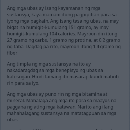
Ang mga ubas ay isang kayamanan ng mga
sustansya, kaya mainam itong pagpipilian para sa
iyong mga pagkain. Ang isang tasa ng ubas, na may
bigat na humigit-kumulang 151 gramo, ay may
humigit-kumulang 104 calories. Mayroon din itong
27 gramo ng carbs, 1 gramo ng protina, at 0.2 gramo
ng taba. Dagdag pa rito, mayroon itong 1.4 gramo ng
fiber.
Ang timpla ng mga sustansya na ito ay
nakadaragdag sa mga benepisyo ng ubas sa
kalusugan. Hindi lamang ito masarap kundi mabuti
rin para sa iyo.
Ang mga ubas ay puno rin ng mga bitamina at
mineral. Mahalaga ang mga ito para sa maayos na
paggana ng ating mga katawan. Narito ang ilang
mahahalagang sustansya na matatagpuan sa mga
ubas: