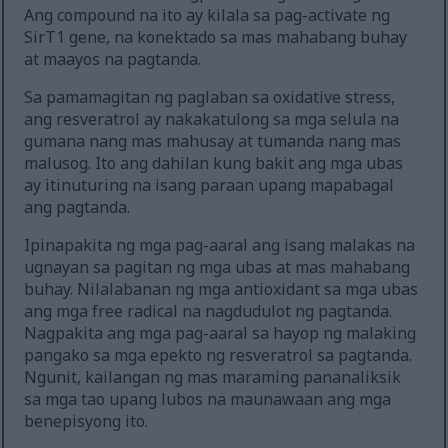
Ang compound na ito ay kilala sa pag-activate ng
SirT1 gene, na konektado sa mas mahabang buhay
at maayos na pagtanda.
Sa pamamagitan ng paglaban sa oxidative stress,
ang resveratrol ay nakakatulong sa mga selula na
gumana nang mas mahusay at tumanda nang mas
malusog. Ito ang dahilan kung bakit ang mga ubas
ay itinuturing na isang paraan upang mapabagal
ang pagtanda.
Ipinapakita ng mga pag-aaral ang isang malakas na
ugnayan sa pagitan ng mga ubas at mas mahabang
buhay. Nilalabanan ng mga antioxidant sa mga ubas
ang mga free radical na nagdudulot ng pagtanda.
Nagpakita ang mga pag-aaral sa hayop ng malaking
pangako sa mga epekto ng resveratrol sa pagtanda.
Ngunit, kailangan ng mas maraming pananaliksik
sa mga tao upang lubos na maunawaan ang mga
benepisyong ito.