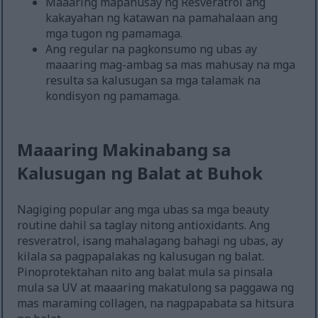
Maaaring mapahusay ng Resveratrol ang
kakayahan ng katawan na pamahalaan ang
mga tugon ng pamamaga.
Ang regular na pagkonsumo ng ubas ay
maaaring mag-ambag sa mas mahusay na mga
resulta sa kalusugan sa mga talamak na
kondisyon ng pamamaga.
Maaaring Makinabang sa
Kalusugan ng Balat at Buhok
Nagiging popular ang mga ubas sa mga beauty
routine dahil sa taglay nitong antioxidants. Ang
resveratrol, isang mahalagang bahagi ng ubas, ay
kilala sa pagpapalakas ng kalusugan ng balat.
Pinoprotektahan nito ang balat mula sa pinsala
mula sa UV at maaaring makatulong sa paggawa ng
mas maraming collagen, na nagpapabata sa hitsura