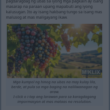
pagdaragdag ng ubas sa iyong mga pagkain ay isang
masarap na paraan upang mapabuti ang iyong
kalusugan. Ito ay isang hakbang tungo sa isang mas
malusog at mas maligayang ikaw.
Mga kumpol ng hinog na ubas na may kulay lila,
berde, at pula sa mga baging na naliliwanagan ng
araw.
I-click o i-tap ang larawan para sa karagdagang
impormasyon at mas mataas na resolution.