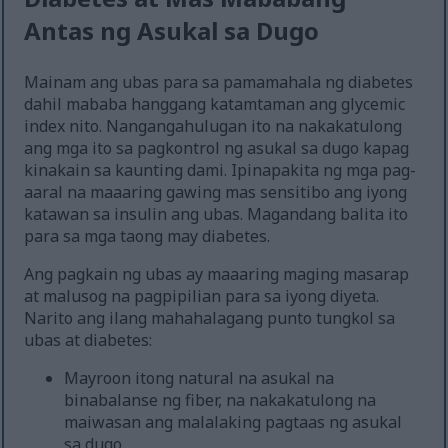
Antas ng Asukal sa Dugo
Mainam ang ubas para sa pamamahala ng diabetes
dahil mababa hanggang katamtaman ang glycemic
index nito. Nangangahulugan ito na nakakatulong
ang mga ito sa pagkontrol ng asukal sa dugo kapag
kinakain sa kaunting dami. Ipinapakita ng mga pag-
aaral na maaaring gawing mas sensitibo ang iyong
katawan sa insulin ang ubas. Magandang balita ito
para sa mga taong may diabetes.
Ang pagkain ng ubas ay maaaring maging masarap
at malusog na pagpipilian para sa iyong diyeta.
Narito ang ilang mahahalagang punto tungkol sa
ubas at diabetes:
Mayroon itong natural na asukal na
binabalanse ng fiber, na nakakatulong na
maiwasan ang malalaking pagtaas ng asukal
sa dugo.