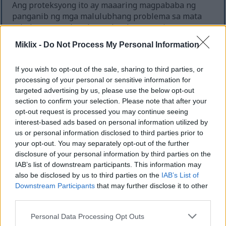
Ang proteksyong ito ay maaaring magpababa ng
panganib ng mga malulubhang problema sa mata
tulad ng age-related macular degeneration.
Miklix -
Do Not Process My Personal Information
Ang mga ubas ay mayroon ding mga antioxidant
tulad ng lutein at zeaxanthin. Nakakatulong ang
mga ito na harangan ang mapaminsalang asul na
If you wish to opt-out of the sale, sharing to third parties, or
liwanag at mabawasan ang stress sa mata. Ang
processing of your personal or sensitive information for
madalas na pagkain ng ubas ay maaaring
targeted advertising by us, please use the below opt-out
magpabuti sa kalusugan ng iyong mata.
section to confirm your selection. Please note that after your
opt-out request is processed you may continue seeing
interest-based ads based on personal information utilized by
us or personal information disclosed to third parties prior to
your opt-out. You may separately opt-out of the further
disclosure of your personal information by third parties on the
IAB’s list of downstream participants. This information may
also be disclosed by us to third parties on the
IAB’s List of
Downstream Participants
that may further disclose it to other
third parties.
Please note that this website/app uses one or more Google
Personal Data Processing Opt Outs
services and may gather and store information including but