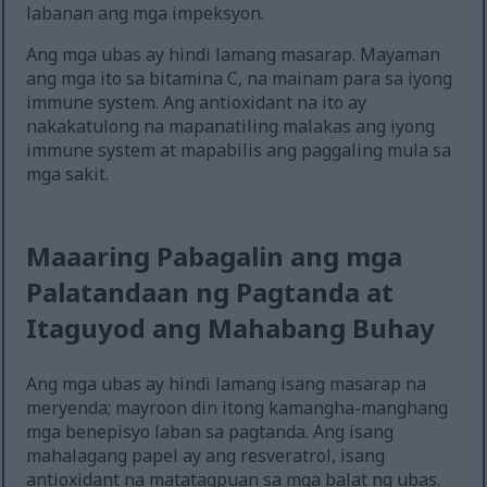
labanan ang mga impeksyon.
Ang mga ubas ay hindi lamang masarap. Mayaman
ang mga ito sa bitamina C, na mainam para sa iyong
immune system. Ang antioxidant na ito ay
nakakatulong na mapanatiling malakas ang iyong
immune system at mapabilis ang paggaling mula sa
mga sakit.
Maaaring Pabagalin ang mga
Palatandaan ng Pagtanda at
Itaguyod ang Mahabang Buhay
Ang mga ubas ay hindi lamang isang masarap na
meryenda; mayroon din itong kamangha-manghang
mga benepisyo laban sa pagtanda. Ang isang
mahalagang papel ay ang resveratrol, isang
antioxidant na matatagpuan sa mga balat ng ubas.