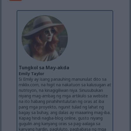
Tungkol sa May-akda
Emily Taylor
Si Emily ay isang panauhing manunulat dito sa
miklix.com, na higit na nakatuon sa kalusugan at
nutrisyon, na kinagigiliwan niya. Sinusubukan
niyang mag-ambag ng mga artikulo sa website
na ito habang pinahihintulutan ng oras at iba
pang mga proyekto, ngunit tulad ng lahat ng
bagay sa buhay, ang dalas ay maaaring mag-iba.
Kapag hindi nagba-blog online, gusto niyang
gugulin ang kanyang oras sa pag-aalaga sa
kanyang hardin, pagluluto, pagbabasa ng mga