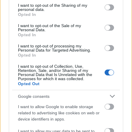
Close-up ng isang naliliwanagan ng araw na mata ng
not limited to your visit or usage behaviour. You may click to
I want to opt-out of the Sharing of my
personal data.
tao na may berde-asul-hazel na iris, matutulis na
grant or deny consent to Google and its third-party tags to
Opted In
pattern, pinpoint na pupil, malambot na blur na
use your data for below specified purposes in below Google
background.
consent section.
I want to opt-out of the Sale of my
I-click o i-tap ang larawan para sa karagdagang
Personal Data.
impormasyon at mas mataas na resolution.
Opted In
I want to opt-out of processing my
Personal Data for Targeted Advertising.
Opted In
Maaaring Pagbutihin ang
Memorya, Atensyon, at Mood
I want to opt-out of Collection, Use,
Retention, Sale, and/or Sharing of my
Personal Data that Is Unrelated with the
Purposes for which it was collected.
Ipinapakita ng mga pag-aaral na ang mga ubas ay
Opted Out
makakatulong na mapabuti ang memorya at
atensyon. Naglalaman ang mga ito ng isang
Google consents
compound na tinatawag na resveratrol.
I want to allow Google to enable storage
Nakakatulong ito na protektahan ang utak mula sa
related to advertising like cookies on web or
pinsalang dulot ng oxidative stress, na iniuugnay sa
device identifiers in apps.
Alzheimer's.
I want to allow my user data to be sent to