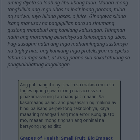
aming diyeta sa loob ng libu-libong taon. Maaari mong
tangkilikin ang mga ubas sa iba't ibang paraan, tulad
ng sariwa, tuyo bilang pasas, o juice. Ginagawa silang
isang mahusay na pagpipilian para sa sinumang
gustong mapabuti ang kanilang kalusugan. Titingnan
natin ang maraming benepisyo sa kalusugan ng ubas.
Pag-uusapan natin ang mga mahahalagang sustansya
na taglay nito, ang kanilang mga proteksiyon na epekto
laban sa mga sakit, at kung paano sila nakakatulong sa
pangkalahatang kagalingan.
Ang pahinang ito ay isinalin sa makina mula sa
Ingles upang gawin itong naa-access sa
pinakamaraming tao hangga't maaari. Sa
kasamaang palad, ang pagsasalin ng makina ay
hindi pa isang perpektong teknolohiya, kaya
maaaring mangyari ang mga error. Kung gusto
mo, maaari mong tingnan ang orihinal na
bersyong Ingles dito:
Grapes of Health: Small Fruit, Big Impact