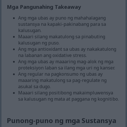
Mga Pangunahing Takeaway
Ang mga ubas ay puno ng mahahalagang
sustansya na kapaki-pakinabang para sa
kalusugan.
Maaari silang makatulong sa pinabuting
kalusugan ng puso.
Ang mga antioxidant sa ubas ay nakakatulong
na labanan ang oxidative stress.
Ang mga ubas ay maaaring mag-alok ng mga
proteksiyon laban sa ilang mga uri ng kanser.
Ang regular na pagkonsumo ng ubas ay
maaaring makatulong sa pag-regulate ng
asukal sa dugo.
Maaari silang positibong makaimpluwensya
sa kalusugan ng mata at paggana ng kognitibo.
Punong-puno ng mga Sustansya