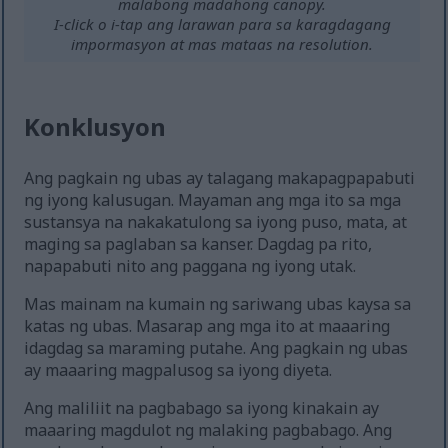
malabong madahong canopy.
I-click o i-tap ang larawan para sa karagdagang
impormasyon at mas mataas na resolution.
Konklusyon
Ang pagkain ng ubas ay talagang makapagpapabuti
ng iyong kalusugan. Mayaman ang mga ito sa mga
sustansya na nakakatulong sa iyong puso, mata, at
maging sa paglaban sa kanser. Dagdag pa rito,
napapabuti nito ang paggana ng iyong utak.
Mas mainam na kumain ng sariwang ubas kaysa sa
katas ng ubas. Masarap ang mga ito at maaaring
idagdag sa maraming putahe. Ang pagkain ng ubas
ay maaaring magpalusog sa iyong diyeta.
Ang maliliit na pagbabago sa iyong kinakain ay
maaaring magdulot ng malaking pagbabago. Ang