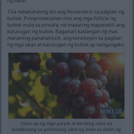
ng balat.
Tila nakatutulong din ang Resveratrol sa paglaki ng
buhok. Pinoprotektahan nito ang mga follicle ng
buhok mula sa pinsala, na maaaring mapanatili ang
kalusugan ng buhok. Bagama't kailangan ng mas
maraming pananaliksik, ang koneksyon sa pagitan
ng mga ubas at kalusugan ng buhok ay nangangako.
Close-up ng mga purple at berdeng ubas na
kumikinang sa ginintuang sikat ng araw sa ilalim ng