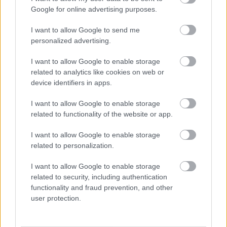
Ang pagkain ng ubas ay maaari ring magpabuti ng
Google for online advertising purposes.
iyong pakiramdam. Mayroon itong natural na asukal
na mabilis na nagbibigay sa iyo ng enerhiya. Dahil
I want to allow Google to send me
dito, mainam itong meryenda para mapabuti ang
personalized advertising.
iyong kalooban at pokus.
I want to allow Google to enable storage
related to analytics like cookies on web or
Maaaring Suportahan ang
device identifiers in apps.
Kalusugan ng Buto
I want to allow Google to enable storage
related to functionality of the website or app.
Ang pagpapanatiling malakas ng mga buto ay susi
I want to allow Google to enable storage
sa mabuting kalusugan, at malaki ang maitutulong
related to personalization.
ng mga ubas. Mayaman ang mga ito sa mga
sustansya tulad ng bitamina K, magnesium, at
I want to allow Google to enable storage
potassium. Nakakatulong ang mga ito na
related to security, including authentication
mapanatiling siksik at malusog ang mga buto.
functionality and fraud prevention, and other
user protection.
Ipinahihiwatig ng mga pag-aaral na ang resveratrol
sa ubas ay maaaring magpalakas ng densidad ng
buto. Maaari nitong mapababa ang panganib ng