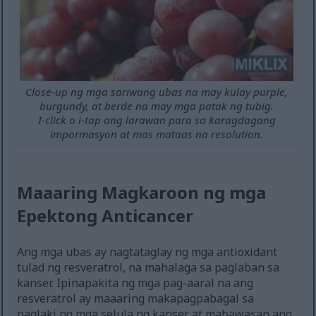
Close-up ng mga sariwang ubas na may kulay purple,
burgundy, at berde na may mga patak ng tubig.
I-click o i-tap ang larawan para sa karagdagang
impormasyon at mas mataas na resolution.
Maaaring Magkaroon ng mga
Epektong Anticancer
Ang mga ubas ay nagtataglay ng mga antioxidant
tulad ng resveratrol, na mahalaga sa paglaban sa
kanser. Ipinapakita ng mga pag-aaral na ang
resveratrol ay maaaring makapagpabagal sa
paglaki ng mga selula ng kanser at mabawasan ang