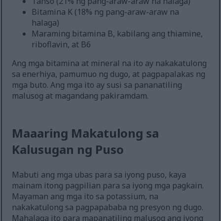
Tanso (21% ng pang-araw-araw na halaga)
Bitamina K (18% ng pang-araw-araw na
halaga)
Maraming bitamina B, kabilang ang thiamine,
riboflavin, at B6
Ang mga bitamina at mineral na ito ay nakakatulong
sa enerhiya, pamumuo ng dugo, at pagpapalakas ng
mga buto. Ang mga ito ay susi sa pananatiling
malusog at magandang pakiramdam.
Maaaring Makatulong sa
Kalusugan ng Puso
Mabuti ang mga ubas para sa iyong puso, kaya
mainam itong pagpilian para sa iyong mga pagkain.
Mayaman ang mga ito sa potassium, na
nakakatulong sa pagpapababa ng presyon ng dugo.
Mahalaga ito para mapanatiling malusog ang iyong