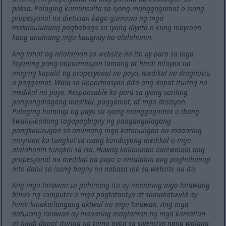
paksa. Palaging kumunsulta sa iyong manggagamot o isang
propesyonal na dietician bago gumawa ng mga
makabuluhang pagbabago sa iyong diyeta o kung mayroon
kang anumang mga kaugnay na alalahanin.
Ang lahat ng nilalaman sa website na ito ay para sa mga
layuning pang-impormasyon lamang at hindi nilayon na
maging kapalit ng propesyonal na payo, medikal na diagnosis,
o paggamot. Wala sa impormasyon dito ang dapat ituring na
medikal na payo. Responsable ka para sa iyong sariling
pangangalagang medikal, paggamot, at mga desisyon.
Palaging humingi ng payo sa iyong manggagamot o ibang
kwalipikadong tagapagbigay ng pangangalagang
pangkalusugan sa anumang mga katanungan na maaaring
mayroon ka tungkol sa isang kondisyong medikal o mga
alalahanin tungkol sa isa. Huwag kailanman balewalain ang
propesyonal na medikal na payo o antalahin ang paghahanap
nito dahil sa isang bagay na nabasa mo sa website na ito.
Ang mga larawan sa pahinang ito ay maaaring mga larawang
binuo ng computer o mga pagtatantya at samakatuwid ay
hindi kinakailangang aktwal na mga larawan. Ang mga
naturang larawan ay maaaring maglaman ng mga kamalian
at hindi dapat ituring na tama ayon sa siyensiya nang walang