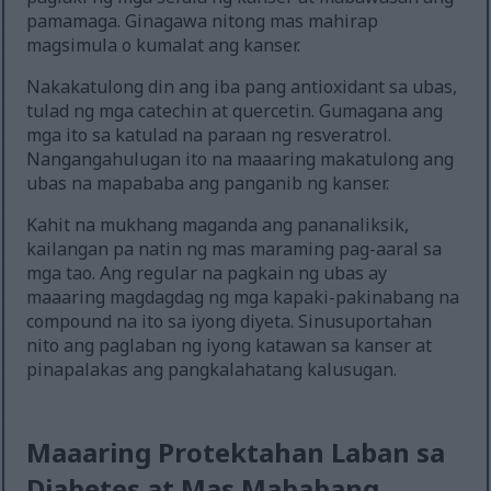
pamamaga. Ginagawa nitong mas mahirap
magsimula o kumalat ang kanser.
Nakakatulong din ang iba pang antioxidant sa ubas,
tulad ng mga catechin at quercetin. Gumagana ang
mga ito sa katulad na paraan ng resveratrol.
Nangangahulugan ito na maaaring makatulong ang
ubas na mapababa ang panganib ng kanser.
Kahit na mukhang maganda ang pananaliksik,
kailangan pa natin ng mas maraming pag-aaral sa
mga tao. Ang regular na pagkain ng ubas ay
maaaring magdagdag ng mga kapaki-pakinabang na
compound na ito sa iyong diyeta. Sinusuportahan
nito ang paglaban ng iyong katawan sa kanser at
pinapalakas ang pangkalahatang kalusugan.
Maaaring Protektahan Laban sa
Diabetes at Mas Mababang