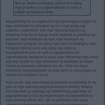
libro at abala sa kanyang sarili sa iba't ibang
mga proyekto sa pagkamalikhain sa loob at
paligid ng kanyang bahay.
Ang pahinang ito ay naglalaman ng impormasyon tungkol sa
mga nutritional na katangian ng isa o higit pang mga
pagkain o suplemento. Ang mga naturang pag-aari ay
maaaring mag-iba sa buong mundo depende sa panahon ng
pag-aani, mga kondisyon ng lupa, mga kondisyon ng
kapakanan ng hayop, iba pang mga lokal na kondisyon, atbp.
Palaging tiyaking suriin ang iyong mga lokal na
mapagkukunan para sa tiyak at napapanahon na
impormasyong nauugnay sa iyong lugar. Maraming mga bansa
ang may opisyal na mga alituntunin sa pandiyeta na dapat
mauna sa anumang mababasa mo rito. Hindi mo dapat
balewalain ang propesyonal na payo dahil sa isang bagay na
nabasa mo sa website na ito.
Higit pa rito, ang impormasyong ipinakita sa pahinang ito ay
para sa mga layuning pang-impormasyon lamang. Habang
ang may-akda ay naglagay ng makatwirang pagsisikap sa
pagpapatunay ng bisa ng impormasyon at pagsasaliksik sa
mga paksang saklaw dito, siya ay posibleng hindi isang
sinanay na propesyonal na may pormal na edukasyon sa