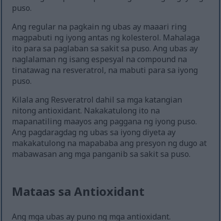
puso.
Ang regular na pagkain ng ubas ay maaari ring
magpabuti ng iyong antas ng kolesterol. Mahalaga
ito para sa paglaban sa sakit sa puso. Ang ubas ay
naglalaman ng isang espesyal na compound na
tinatawag na resveratrol, na mabuti para sa iyong
puso.
Kilala ang Resveratrol dahil sa mga katangian
nitong antioxidant. Nakakatulong ito na
mapanatiling maayos ang paggana ng iyong puso.
Ang pagdaragdag ng ubas sa iyong diyeta ay
makakatulong na mapababa ang presyon ng dugo at
mabawasan ang mga panganib sa sakit sa puso.
Mataas sa Antioxidant
Ang mga ubas ay puno ng mga antioxidant.