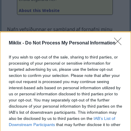
About this Website
Nafn vefsíðunnar er sambland af fornafni mínu
ásamt hugtakinu "LIX", sem er staðlað próf fyrir
læsileika texta, svo það virtist viðeigandi fyrir blogg.
Miklix -
Do Not Process My Personal Information
Ég geri þó engar fullyrðingar um raunverulegan
læsileika neins hér, ;-)
If you wish to opt-out of the sale, sharing to third parties, or
processing of your personal or sensitive information for
Vefsíðan var stofnuð í kringum 2015 sem blogg og
targeted advertising by us, please use the below opt-out
staður fyrir mig til að geyma og birta smærri einnar
section to confirm your selection. Please note that after your
blaðsíðu verkefnin mín án þess að þurfa að þræta
opt-out request is processed you may continue seeing
og búa til sérstaka vefsíðu fyrir hvert þeirra. Það
interest-based ads based on personal information utilized by
hefur gengið í gegnum nokkrar endurskoðanir og
us or personal information disclosed to third parties prior to
endurhönnun - og það hefur meira að segja verið
your opt-out. You may separately opt-out of the further
ótengt í töluverðan tíma vegna gríðarlegrar
disclosure of your personal information by third parties on the
vélbúnaðarbilunar á leigða netþjóninum sem það
IAB’s list of downstream participants. This information may
keyrir á á mjög óheppilegum tíma, þar sem ég hafði
also be disclosed by us to third parties on the
IAB’s List of
einfaldlega ekki tíma til að koma því í gang á nýjum
Downstream Participants
that may further disclose it to other
netþjóni.
third parties.