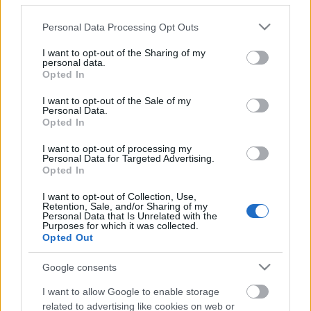
Núverandi útgáfa fór í loftið í janúar 2025 eftir að
Please note that this website/app uses one or more Google
Personal Data Processing Opt Outs
ég ákvað að endurvinna síðuna algjörlega áður en
services and may gather and store information including but
not limited to your visit or usage behaviour. You may click to
I want to opt-out of the Sharing of my
ég kom henni í gang á nýjum netþjóni. Það keyrir á
personal data.
grant or deny consent to Google and its third-party tags to
nokkuð venjulegum LEMP stafla og er nálægt
Opted In
use your data for below specified purposes in below Google
Cloudflare.
consent section.
I want to opt-out of the Sale of my
Ég hef áhuga á fjölbreyttu efni og eftir því sem tími
Personal Data.
Opted In
gefst finnst mér gaman að skoða og blogga um þau
öll, svo þú ættir ekki að búast við sameiginlegu
I want to opt-out of processing my
þema á allri síðunni ;-) Ég vonast líka til að birta
Personal Data for Targeted Advertising.
Opted In
efni eftir aðra rithöfunda fyrir enn meiri fjölbreytni,
svo þú veist aldrei hvað gæti birst hér ;-)
I want to opt-out of Collection, Use,
Retention, Sale, and/or Sharing of my
Personal Data that Is Unrelated with the
Purposes for which it was collected.
Opted Out
Google consents
I want to allow Google to enable storage
related to advertising like cookies on web or