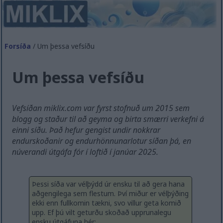
Forsíða
/ Um þessa vefsíðu
Um þessa vefsíðu
Vefsíðan miklix.com var fyrst stofnuð um 2015 sem
blogg og staður til að geyma og birta smærri verkefni á
einni síðu. Það hefur gengist undir nokkrar
endurskoðanir og endurhönnunarlotur síðan þá, en
núverandi útgáfa fór í loftið í janúar 2025.
Þessi síða var vélþýdd úr ensku til að gera hana
aðgengilega sem flestum. Því miður er vélþýðing
ekki enn fullkomin tækni, svo villur geta komið
upp. Ef þú vilt geturðu skoðað upprunalegu
ensku útgáfuna hér: