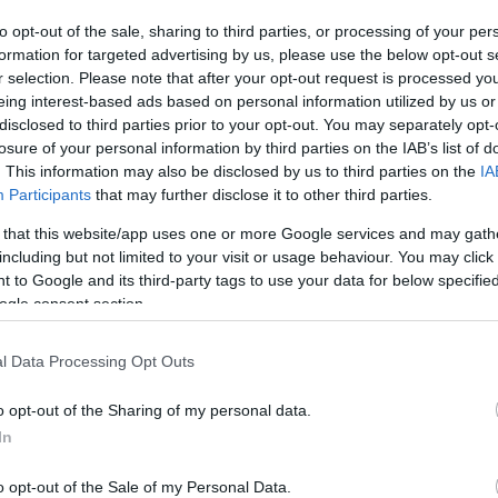
to opt-out of the sale, sharing to third parties, or processing of your per
formation for targeted advertising by us, please use the below opt-out s
r selection. Please note that after your opt-out request is processed y
eing interest-based ads based on personal information utilized by us or
disclosed to third parties prior to your opt-out. You may separately opt-
losure of your personal information by third parties on the IAB’s list of
. This information may also be disclosed by us to third parties on the
IA
Participants
that may further disclose it to other third parties.
ವೃತ್ತಿಗಳು
 that this website/app uses one or more Google services and may gath
including but not limited to your visit or usage behaviour. You may click 
ರುವ ಇಮೇಜ್ ಫೈಲ್‌ಗಳು ಕಡಿಮೆ ಸಂಕುಚಿತ ಮತ್ತು ಹೆಚ್ಚಿನ ರೆಸಲ್ಯೂಶನ್
 to Google and its third-party tags to use your data for below specifi
ಿನ ಲೇಖನಗಳು ಮತ್ತು ಪುಟಗಳಲ್ಲಿ ಎಂಬೆಡ್ ಮಾಡಲಾದ ಚಿತ್ರಗಳಿಗಿಂತ ಉತ್
ogle consent section.
ಡಲು ಫೈಲ್ ಗಾತ್ರಕ್ಕೆ ಹೆಚ್ಚು ಆಪ್ಟಿಮೈಸ್ ಮಾಡಲ್ಪಟ್ಟಿವೆ.
l Data Processing Opt Outs
24)
o opt-out of the Sharing of my personal data.
In
o opt-out of the Sale of my Personal Data.