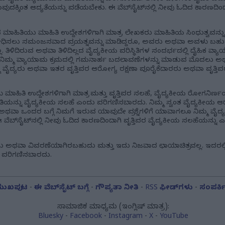
ುದಕ್ಕಿಂತ ಆದ್ಯತೆಯನ್ನು ಪಡೆಯಬೇಕು. ಈ ವೆಬ್‌ಸೈಟ್‌ನಲ್ಲಿ ನೀವು ಓದಿದ ಕಾರಣದಿಂದ
ಾದ ಮಾಹಿತಿಯು ಮಾಹಿತಿ ಉದ್ದೇಶಗಳಿಗಾಗಿ ಮಾತ್ರ. ಲೇಖಕರು ಮಾಹಿತಿಯ ಸಿಂಧುತ್ವವನ್ನು 
ಲು ಸಮಂಜಸವಾದ ಪ್ರಯತ್ನವನ್ನು ಮಾಡಿದ್ದರೂ, ಅವರು ಅಥವಾ ಅವಳು ಬಹುಶಃ ವ
. ತಿಳಿದಿರುವ ಅಥವಾ ತಿಳಿದಿಲ್ಲದ ವೈದ್ಯಕೀಯ ಪರಿಸ್ಥಿತಿಗಳ ಸಂದರ್ಭದಲ್ಲಿ ದೈಹಿಕ ವ್
ಮ್ಮ ವ್ಯಾಯಾಮ ಕ್ರಮದಲ್ಲಿ ಗಮನಾರ್ಹ ಬದಲಾವಣೆಗಳನ್ನು ಮಾಡುವ ಮೊದಲು ಅ
ಮ ವೈದ್ಯರು ಅಥವಾ ಇತರ ವೃತ್ತಿಪರ ಆರೋಗ್ಯ ರಕ್ಷಣಾ ಪೂರೈಕೆದಾರರು ಅಥವಾ ವೃತ್ತ
ಳು ಮಾಹಿತಿ ಉದ್ದೇಶಗಳಿಗಾಗಿ ಮಾತ್ರ ಮತ್ತು ವೃತ್ತಿಪರ ಸಲಹೆ, ವೈದ್ಯಕೀಯ ರೋಗನಿರ
ತಿಯನ್ನು ವೈದ್ಯಕೀಯ ಸಲಹೆ ಎಂದು ಪರಿಗಣಿಸಬಾರದು. ನಿಮ್ಮ ಸ್ವಂತ ವೈದ್ಯಕೀಯ ಆರೈಕೆ, 
್ಥಿತಿ ಅಥವಾ ಒಂದರ ಬಗ್ಗೆ ನಿಮಗೆ ಇರುವ ಯಾವುದೇ ಪ್ರಶ್ನೆಗಳಿಗೆ ಯಾವಾಗಲೂ ನಿಮ್ಮ 
ವೆಬ್‌ಸೈಟ್‌ನಲ್ಲಿ ನೀವು ಓದಿದ ಕಾರಣದಿಂದಾಗಿ ವೃತ್ತಿಪರ ವೈದ್ಯಕೀಯ ಸಲಹೆಯನ್ನು ಎ
ಜು ಅಥವಾ ವಿವರಣೆಯಾಗಿರಬಹುದು ಮತ್ತು ಇದು ನಿಜವಾದ ಛಾಯಾಚಿತ್ರವಲ್ಲ. ಇದರಲ್ಲಿ
ದು ಪರಿಗಣಿಸಬಾರದು.
ಮುಖಪುಟ
-
ಈ ವೆಬ್‌ಸೈಟ್ ಬಗ್ಗೆ
-
ಗೌಪ್ಯತಾ ನೀತಿ
-
RSS ಫೀಡ್‌ಗಳು
-
ಸಂಪರ್ಕಿ
ಸಾಮಾಜಿಕ ಮಾಧ್ಯಮ (ಇಂಗ್ಲಿಷ್ ಮಾತ್ರ):
Bluesky
-
Facebook
-
Instagram
-
X
-
YouTube