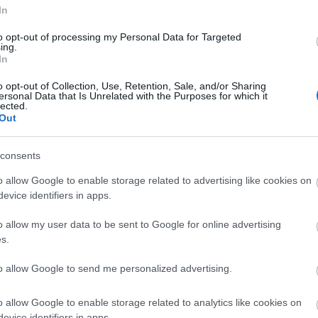
In
)
to opt-out of processing my Personal Data for Targeted
ing.
In
o opt-out of Collection, Use, Retention, Sale, and/or Sharing
ersonal Data that Is Unrelated with the Purposes for which it
lected.
Out
x 3,072)
consents
o allow Google to enable storage related to advertising like cookies on
evice identifiers in apps.
o allow my user data to be sent to Google for online advertising
,096)
s.
to allow Google to send me personalized advertising.
o allow Google to enable storage related to analytics like cookies on
evice identifiers in apps.