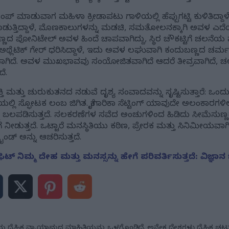
್ ಜಂಪ್ ಮಾಡುವಾಗ ಮಹಿಳಾ ಕ್ರೀಡಾಪಟು ಗಾಳಿಯಲ್ಲಿ ಹೆಪ್ಪುಗಟ್ಟಿ ಕುಳಿತಿದ್
ತೂಗಾಡುತ್ತಿದ್ದಾಳೆ, ಮೊಣಕಾಲುಗಳನ್ನು ಮಡಚಿ, ಸಮತೋಲನಕ್ಕಾಗಿ ಅವಳ ಎ
ಣದ ಪೋನಿಟೇಲ್ ಅವಳ ಹಿಂದೆ ಚಾಪವಾಗಿದ್ದು, ಸ್ಥಿರ ಚೌಕಟ್ಟಿಗೆ ಚಲನೆಯ ಪ್ರ
ಲೆಟಿಕ್ ಗೇರ್ ಧರಿಸಿದ್ದಾಳೆ, ಇದು ಅವಳ ಲಘುವಾಗಿ ಕಂದುಬಣ್ಣದ ಚರ್ಮ ಮ
ವಾಗಿದೆ. ಅವಳ ಮುಖಭಾವವು ಸಂಯೋಜಿತವಾಗಿದೆ ಆದರೆ ತೀವ್ರವಾಗಿದೆ, ಚಲನ
ದೆ.
್ತಿ ಮತ್ತು ಚುರುಕುತನದ ನಡುವೆ ದೃಶ್ಯ ಸಂವಾದವನ್ನು ಸೃಷ್ಟಿಸುತ್ತಾರೆ: ಒಂದು 
್ಲಿ ಸ್ಫೋಟಕ ಲಂಬ ಜಿಗಿತ. ಕೈಗಾರಿಕಾ ಸೆಟ್ಟಿಂಗ್ ಯಾವುದೇ ಅಲಂಕಾರಗಳಿಲ್ಲ
ು ಬಲಪಡಿಸುತ್ತದೆ. ಸಲಕರಣೆಗಳ ಸವೆದ ಅಂಚುಗಳಿಂದ ಹಿಡಿದು ಸೀಮೆಸುಣ್ಣದ
 ನೀಡುತ್ತದೆ. ಒಟ್ಟಾರೆ ಮನಸ್ಥಿತಿಯು ಕಠಿಣ, ಪ್ರೇರಕ ಮತ್ತು ಸಿನಿಮೀಯವಾಗಿದ್ದು, 
ಂಡ್ ಅನ್ನು ಆಚರಿಸುತ್ತದೆ.
ಸ್‌ಫಿಟ್ ನಿಮ್ಮ ದೇಹ ಮತ್ತು ಮನಸ್ಸನ್ನು ಹೇಗೆ ಪರಿವರ್ತಿಸುತ್ತದೆ: ವಿ
ಯ ದೈಹಿಕ ವ್ಯಾಯಾಮದ ಮಾಹಿತಿಯನ್ನು ಒಳಗೊಂಡಿದೆ. ಅನೇಕ ದೇಶಗಳು ದೈಹಿಕ ಚಟುವಟ