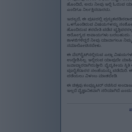
ಹೊಂದಿವೆ, ಅದು ನೀವು ಇಲ್ಲಿ ಓದುವ ಯಾವ
ಎಂದಿಗೂ ನಿರ್ಲಕ್ಷಿಸಬಾರದು.
ಇದಲ್ಲದೆ, ಈ ಪುಟದಲ್ಲಿ ಪ್ರಸ್ತುತಪಡಿಸಲ
ಒಳಗೊಂಡಿರುವ ವಿಷಯಗಳನ್ನು ಸಂಶೋಧಿಸ
ಹೊಂದಿರುವ ತರಬೇತಿ ಪಡೆದ ವೃತ್ತಿಪರರಲ್ಲ
ಆರೋಗ್ಯದ ಅಪಾಯಗಳು ಬರಬಹುದು. ನಿ
ಕಾಳಜಿಗಳಿದ್ದರೆ ನೀವು ಯಾವಾಗಲೂ ನಿಮ್
ಸಮಾಲೋಚಿಸಬೇಕು.
ಈ ವೆಬ್‌ಸೈಟ್‌ನಲ್ಲಿರುವ ಎಲ್ಲಾ ವಿಷಯಗ
ಉದ್ದೇಶಿಸಿಲ್ಲ. ಇಲ್ಲಿರುವ ಯಾವುದೇ ಮಾಹಿ
ಜವಾಬ್ದಾರರಾಗಿರುತ್ತೀರಿ. ವೈದ್ಯಕೀಯ ಸ
ಪೂರೈಕೆದಾರರ ಸಲಹೆಯನ್ನು ಪಡೆಯಿರಿ. ಈ 
ಪಡೆಯಲು ವಿಳಂಬ ಮಾಡಬೇಡಿ.
ಈ ಚಿತ್ರವು ಕಂಪ್ಯೂಟರ್ ರಚಿಸಿದ ಅಂದಾ
ಇಲ್ಲದೆ ವೈಜ್ಞಾನಿಕವಾಗಿ ಸರಿಯಾಗಿದೆ ಎಂ