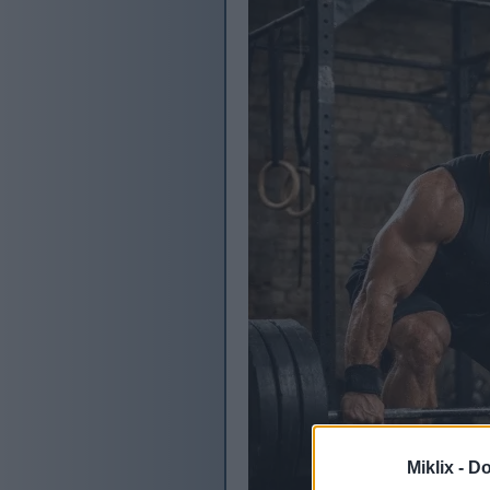
Miklix -
Do