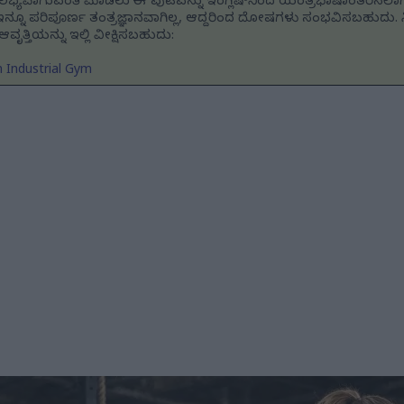
ೆ ಲಭ್ಯವಾಗುವಂತೆ ಮಾಡಲು ಈ ಪುಟವನ್ನು ಇಂಗ್ಲಿಷ್‌ನಿಂದ ಯಂತ್ರಭಾಷಾಂತರಿಸಲಾಗಿ
್ನೂ ಪರಿಪೂರ್ಣ ತಂತ್ರಜ್ಞಾನವಾಗಿಲ್ಲ, ಆದ್ದರಿಂದ ದೋಷಗಳು ಸಂಭವಿಸಬಹುದು.
ೃತ್ತಿಯನ್ನು ಇಲ್ಲಿ ವೀಕ್ಷಿಸಬಹುದು:
n Industrial Gym