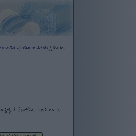
್ಞಾನ ಬೆಂಬಲಿತ ಪ್ರಯೋಜನಗಳು
/ ಕೈಗಾರಿಕಾ
ಕೀಯ ಭೂದೃಶ್ಯದ ಫೋಟೋ, ಇದು ಭಾರೀ