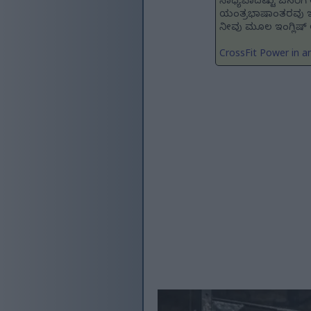
ಸಾಧ್ಯವಾದಷ್ಟು ಜನರಿಗ
ಯಂತ್ರಭಾಷಾಂತರವು ಇನ
ನೀವು ಮೂಲ ಇಂಗ್ಲಿಷ್ ಆವ
CrossFit Power in a