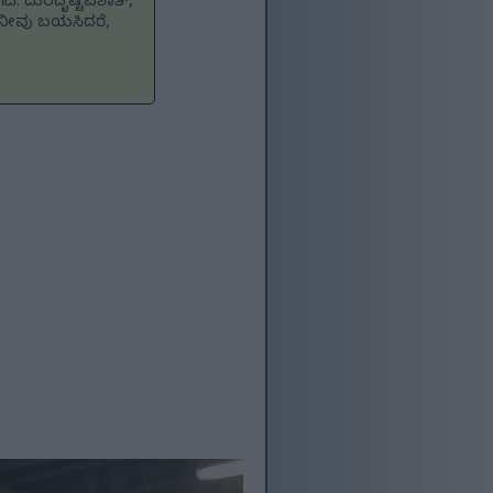
ದೆ. ದುರದೃಷ್ಟವಶಾತ್,
 ನೀವು ಬಯಸಿದರೆ,