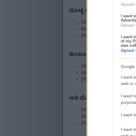
Opted 
ದೊಡ್ಡ ಗಾತ್ರ
(3,072 x 2,048
I want 
Advertis
AVIF
(215 KB)
Opted 
WebP
(571 KB)
JPEG
(1.3 MB)
I want t
of my P
was col
Opted 
ತುಂಬಾ ದೊಡ್ಡ ಗಾತ್ರ
(4,608 
AVIF
(361 KB)
Google 
WebP
(1002 KB)
I want t
JPEG
(2.4 MB)
web or d
I want t
ಅತಿ ದೊಡ್ಡ ಗಾತ್ರ
(6,144 x 4
purpose
AVIF
(566 KB)
I want 
WebP
(1.6 MB)
JPEG
(4 MB)
I want t
web or d