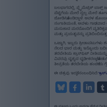
ಬಲಭಾಗದಲ್ಲಿ, ಪ್ಲೈಮೆಟ್ರಿಕ್ ಬಾಕ್ಸ
ಪೆಟ್ಟಿಗೆಯ ಮೇಲೆ ಸ್ವಲ್ಪ ಮೇಲೆ 
ಜೋಡಿಸಿಕೊಂಡಿದ್ದಾಳೆ. ಅವಳ ಹೊಂಬಣ್
ಸಂಗಾತಿಯಂತೆ, ಅವಳು ಗಾಢವಾದ ಅಥ್
ಮಸುಕಾದ ಮರದೊಂದಿಗೆ ವ್ಯತಿರಿಕ್ತ
ಮತ್ತು ಪ್ರಯತ್ನವನ್ನು ಪ್ರತಿಬಿಂಬಿಸುತ್ತ
ಒಟ್ಟಾಗಿ, ಇಬ್ಬರು ಕ್ರೀಡಾಪಟುಗಳು ಶಕ
ನೆಲದ ಭಾರ ಮತ್ತು ಇನ್ನೊಂದು ಬದಿಯಲ
ತರಬೇತಿಯ ಕ್ರಾಸ್‌ಫಿಟ್ ನೀತಿಯನ್ನ
ವಿವರವು ದೃಶ್ಯದ ದೃಢೀಕರಣಕ್ಕೆ ಕೊಡುಗೆ
ತೀವ್ರತೆಯ ತರಬೇತಿಯ ಹಂಚಿಕೆಯ ಗ್ರೈ
ಈ ಚಿತ್ರವು ಇದಕ್ಕೆ ಸಂಬಂಧಿಸಿದೆ:
ಕ್ರಾ
ಈ ಪುಟವು ಒಂದು ಅಥವಾ ಹೆಚ್ಚಿನ ರೀತಿ