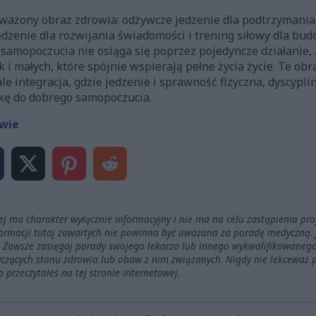
ważony obraz zdrowia: odżywcze jedzenie dla podtrzymania c
zenie dla rozwijania świadomości i trening siłowy dla bud
amopoczucia nie osiąga się poprzez pojedyncze działanie, 
i małych, które spójnie wspierają pełne życia życie. Te obr
ale integracja, gdzie jedzenie i sprawność fizyczna, dyscypli
kę do dobrego samopoczucia.
wie
wej ma charakter wyłącznie informacyjny i nie ma na celu zastąpienia pr
formacji tutaj zawartych nie powinna być uważana za poradę medyczną. 
e. Zawsze zasięgaj porady swojego lekarza lub innego wykwalifikowaneg
yczących stanu zdrowia lub obaw z nim związanych. Nigdy nie lekceważ 
 przeczytałeś na tej stronie internetowej.