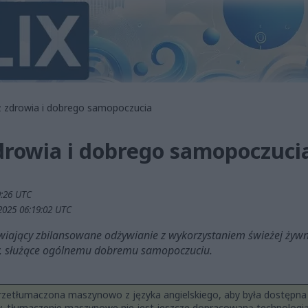
ż zdrowia i dobrego samopoczucia
drowia i dobrego samopoczuci
:26 UTC
2025 06:19:02 UTC
wiający zbilansowane odżywianie z wykorzystaniem świeżej żywno
wy, służące ogólnemu dobremu samopoczuciu.
rzetłumaczona maszynowo z języka angielskiego, aby była dostępna 
ty, tłumaczenie maszynowe nie jest jeszcze dopracowaną technologi