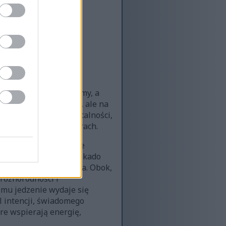
łniające się tematy
iędzy tym, co spożywamy, a
pojedynczej praktyce, ale na
 siły tworzy obraz witalności,
go na świadomych wyborach.
wieżych warzyw. Jasne
 przekrojone na pół awokado
ansowanego odżywiania. Obok,
różnorodności i
emu jedzenie wydaje się
l intencji, świadomego
e wspierają energię,