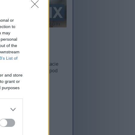
sonal or
ection to
ou may
 personal
out of the
 downstream
B’s List of
zielczość - a w rezultacie
rdziej zoptymalizowane pod
er and store
to grant or
ed purposes