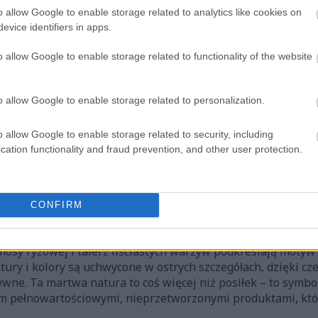
o allow Google to enable storage related to analytics like cookies on
evice identifiers in apps.
o allow Google to enable storage related to functionality of the website
o allow Google to enable storage related to personalization.
jącą wizualną narrację o holistycznym zdrowiu, łącząc uzupe
cznej. Obrazy w czterech ćwiartkach obrazują równowagę m
o allow Google to enable storage related to security, including
pominając widzowi, że dobre samopoczucie nie opiera się na 
cation functionality and fraud prevention, and other user protection.
 codziennym życiem. Połączenie jedzenia, ćwiczeń, radości i
galna, jak i inspirująca, oddając istotę stylu życia oparte
i fundament odżywczy, prezentując drewnianą misę pełną ś
CONFIRM
midorki koktajlowe, różyczki soczystego brokuła i idealnie
ków odżywczych, a każdy składnik stanowi fundament zbil
osy ryżowej i talerz liściastych warzyw podkreślają motyw 
tury i kolory są uchwycone w ostrych szczegółach, dzięki cz
ywne. Ta martwa natura to coś więcej niż posiłek – to symbo
m pełnowartościowymi, nieprzetworzonymi produktami, któr