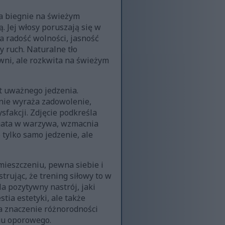
a biegnie na świeżym
. Jej włosy poruszają się w
a radość wolności, jasność
y ruch. Naturalne tło
owni, ale rozkwita na świeżym
t uważnego jedzenia.
anie wyraża zadowolenie,
sfakcji. Zdjęcie podkreśla
 bogata w warzywa, wzmacnia
tylko samo jedzenie, ale
mieszczeniu, pewna siebie i
trując, że trening siłowy to w
a pozytywny nastrój, jaki
tia estetyki, ale także
la znaczenie różnorodności
gu oporowego.