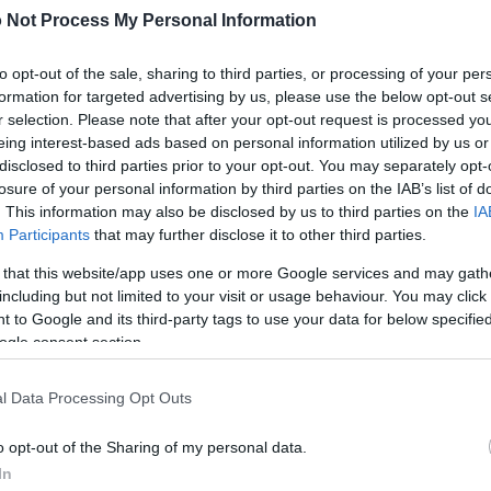
 Not Process My Personal Information
to opt-out of the sale, sharing to third parties, or processing of your per
formation for targeted advertising by us, please use the below opt-out s
r selection. Please note that after your opt-out request is processed y
eing interest-based ads based on personal information utilized by us or
disclosed to third parties prior to your opt-out. You may separately opt-
ego obrazu
losure of your personal information by third parties on the IAB’s list of
. This information may also be disclosed by us to third parties on the
IA
pobrania poniżej są mniej skompresowane i mają wyższą rozd
Participants
that may further disclose it to other third parties.
adzone w artykułach i stronach na tej stronie, które są ba
 that this website/app uses one or more Google services and may gath
zmniejszenia zużycia przepustowości.
including but not limited to your visit or usage behaviour. You may click 
 to Google and its third-party tags to use your data for below specifi
ogle consent section.
6 x 1,024)
l Data Processing Opt Outs
o opt-out of the Sharing of my personal data.
In