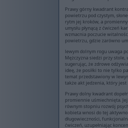
Prawy górny kwadrant kontra
powietrzu pod czystym, słone
rytm jej kroków, a promienny 
umysłu płynącą z ćwiczeń kard
wzmacnia poczucie witalności
powietrzu, gdzie zarówno umys
lewym dolnym rogu uwaga pon
Mężczyzna siedzi przy stole,
sugerując, że zdrowe odżywian
ideę, że posiłki to nie tylko 
temat przedstawiony w lewym
także akt jedzenia, który jest
Prawy dolny kwadrant dopełni
promiennie uśmiechnięta. Jej 
równym stopniu rozwój psychic
kobieta wnosi do tej aktywnoś
długowieczności, funkcjonaln
ćwiczeń, uzupełniając konce