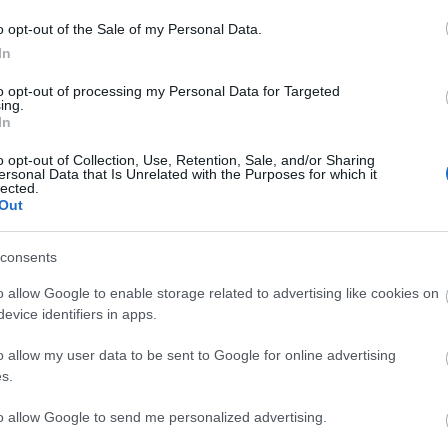
048)
o opt-out of the Sale of my Personal Data.
In
to opt-out of processing my Personal Data for Targeted
ing.
In
608 x 3,072)
o opt-out of Collection, Use, Retention, Sale, and/or Sharing
ersonal Data that Is Unrelated with the Purposes for which it
lected.
Out
consents
o allow Google to enable storage related to advertising like cookies on
144 x 4,096)
evice identifiers in apps.
o allow my user data to be sent to Google for online advertising
s.
to allow Google to send me personalized advertising.
r
(1,048,576 x 699,051)