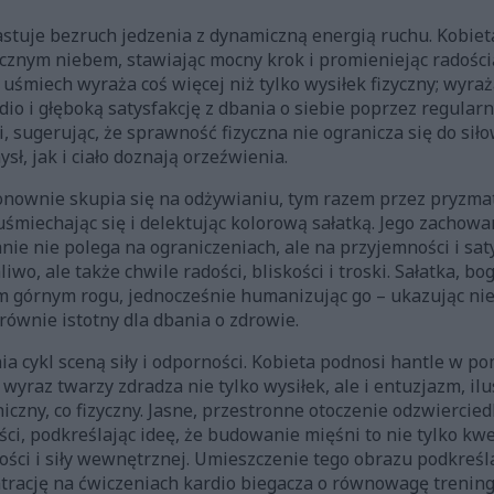
stuje bezruch jedzenia z dynamiczną energią ruchu. Kobiet
cznym niebem, stawiając mocny krok i promieniejąc radością
uśmiech wyraża coś więcej niż tylko wysiłek fizyczny; wyraż
io i głęboką satysfakcję z dbania o siebie poprzez regularn
, sugerując, że sprawność fizyczna nie ogranicza się do sił
ł, jak i ciało doznają orzeźwienia.
ownie skupia się na odżywianiu, tym razem przez pryzma
 uśmiechając się i delektując kolorową sałatką. Jego zachow
ie nie polega na ograniczeniach, ale na przyjemności i saty
paliwo, ale także chwile radości, bliskości i troski. Sałatka,
 górnym rogu, jednocześnie humanizując go – ukazując nie 
 równie istotny dla dbania o zdrowie.
a cykl sceną siły i odporności. Kobieta podnosi hantle w po
wyraz twarzy zdradza nie tylko wysiłek, ale i entuzjazm, ilus
zny, co fizyczny. Jasne, przestronne otoczenie odzwierciedl
ci, podkreślając ideę, że budowanie mięśni to nie tylko kwes
ości i siły wewnętrznej. Umieszczenie tego obrazu podkreś
ntrację na ćwiczeniach kardio biegacza o równowagę trenin