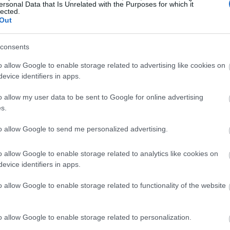
ersonal Data that Is Unrelated with the Purposes for which it
lected.
mente nutritiva.
Out
ional, repleta de carboidratos, fibras e proteínas. Meia xíca
consents
 incluindo manganês, fósforo, magnésio e ferro. Isso demon
o allow Google to enable storage related to advertising like cookies on
udável.
evice identifiers in apps.
 manhã ou qualquer refeição é uma escolha inteligente. Além
o allow my user data to be sent to Google for online advertising
fícios para a saúde. O mingau de aveia contribui para o se
s.
to allow Google to send me personalized advertising.
 rica em antioxidantes.
o allow Google to enable storage related to analytics like cookies on
oxidantes. O principal deles é um polifenol especial chamad
evice identifiers in apps.
 ajudam a reduzir a inflamação e a melhorar o fluxo sanguí
o allow Google to enable storage related to functionality of the website
ido nítrico, o que é bom para a circulação sanguínea. Isso s
o allow Google to enable storage related to personalization.
 também protege contra o estresse oxidativo. Isso é fundame