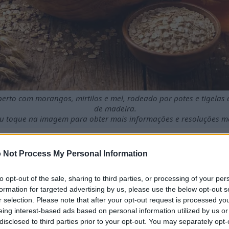
erto com morangos, mirtilos e mel, rodeado por potes e tigelas
de madeira.
ou toque na imagem para obter mais informações e resoluções ma
 Not Process My Personal Information
nto rico em nutrientes.
to opt-out of the sale, sharing to third parties, or processing of your per
alimentação pode auxiliar na perda de peso.
formation for targeted advertising by us, please use the below opt-out s
ixar os níveis de açúcar no sangue.
r selection. Please note that after your opt-out request is processed y
para a saúde também se estendem à saúde do coração.
eing interest-based ads based on personal information utilized by us or
pção para um café da manhã nutritivo.
disclosed to third parties prior to your opt-out. You may separately opt-