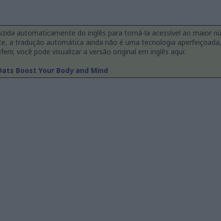
duzida automaticamente do inglês para torná-la acessível ao maior n
te, a tradução automática ainda não é uma tecnologia aperfeiçoad
ferir, você pode visualizar a versão original em inglês aqui:
Oats Boost Your Body and Mind