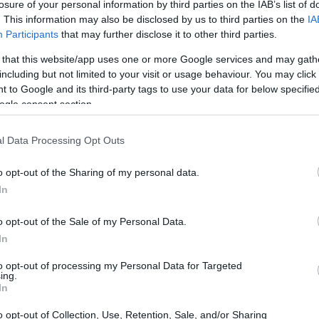
losure of your personal information by third parties on the IAB’s list of
. This information may also be disclosed by us to third parties on the
IA
 mingau de aveia?
Participants
that may further disclose it to other third parties.
 that this website/app uses one or more Google services and may gath
é Avena sativa, é um alimento integral. Ela é apreciada por s
including but not limited to your visit or usage behaviour. You may click 
 to Google and its third-party tags to use your data for below specifi
nição de aveia é fundamental para valorizar esse grão nutrit
ogle consent section.
rsas formas, incluindo:
l Data Processing Opt Outs
o opt-out of the Sharing of my personal data.
In
e aveia possui características únicas. Elas são adequadas 
o opt-out of the Sale of my Personal Data.
 O mingau de aveia é normalmente preparado cozinhando es
In
to opt-out of processing my Personal Data for Targeted
ing.
te e cremoso, muitas vezes chamado de mingau. As opções 
In
cos grossos, retêm mais nutrientes, tornando-as escolhas m
o opt-out of Collection, Use, Retention, Sale, and/or Sharing