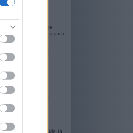
ra de aveia seca fornece
stra como a aveia é uma parte
 de saciar a fome, ela
u bem-estar geral.
o avenantramida. Esses
neo.
ignifica melhor fluxo
ntal para manter a saúde, já