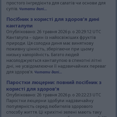
простого інгредієнта для салатів чи основи для
супів.
Читати далі...
Посібник з користі для здоров'я дині
канталупи
Опубліковано: 26 травня 2026 р. о 20:29:12 UTC
Канталупа – один із найосвіжіших фруктів
природи. Ця солодка диня має виняткову
поживну цінність, зберігаючи при цьому
низьку калорійність. Багато людей
насолоджуються канталупою в спекотні літні
дні, не усвідомлюючи її надзвичайних переваг
для здоров'я.
Читати далі...
Паростки люцерни: повний посібник з
користі для здоров'я
Опубліковано: 26 травня 2026 р. о 20:22:23 UTC
Паростки люцерни здобули надзвичайну
популярність серед любителів здорового
способу життя. Ці крихітні зелені мають таку