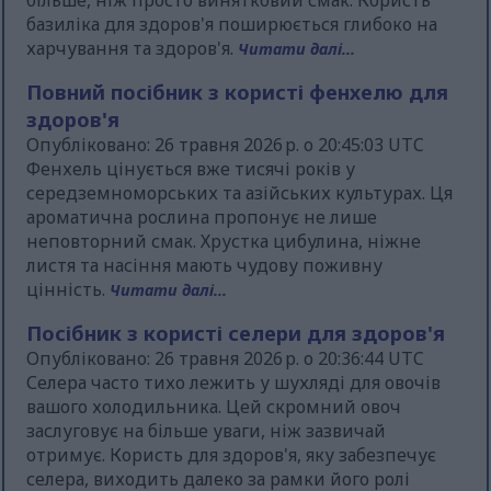
більше, ніж просто винятковий смак. Користь
базиліка для здоров'я поширюється глибоко на
харчування та здоров'я.
Читати далі...
Повний посібник з користі фенхелю для
здоров'я
Опубліковано: 26 травня 2026 р. о 20:45:03 UTC
Фенхель цінується вже тисячі років у
середземноморських та азійських культурах. Ця
ароматична рослина пропонує не лише
неповторний смак. Хрустка цибулина, ніжне
листя та насіння мають чудову поживну
цінність.
Читати далі...
Посібник з користі селери для здоров'я
Опубліковано: 26 травня 2026 р. о 20:36:44 UTC
Селера часто тихо лежить у шухляді для овочів
вашого холодильника. Цей скромний овоч
заслуговує на більше уваги, ніж зазвичай
отримує. Користь для здоров'я, яку забезпечує
селера, виходить далеко за рамки його ролі