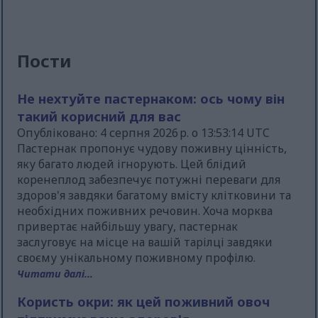
Пости
Не нехтуйте пастернаком: ось чому він
такий корисний для вас
Опубліковано: 4 серпня 2026 р. о 13:53:14 UTC
Пастернак пропонує чудову поживну цінність,
яку багато людей ігнорують. Цей блідий
коренеплод забезпечує потужні переваги для
здоров'я завдяки багатому вмісту клітковини та
необхідних поживних речовин. Хоча морква
привертає найбільшу увагу, пастернак
заслуговує на місце на вашій тарілці завдяки
своєму унікальному поживному профілю.
Читати далі...
Користь окри: як цей поживний овоч