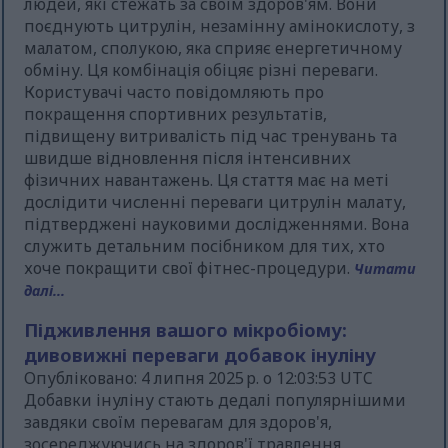
людей, які стежать за своїм здоров'ям. Вони
поєднують цитрулін, незамінну амінокислоту, з
малатом, сполукою, яка сприяє енергетичному
обміну. Ця комбінація обіцяє різні переваги.
Користувачі часто повідомляють про
покращення спортивних результатів,
підвищену витривалість під час тренувань та
швидше відновлення після інтенсивних
фізичних навантажень. Ця стаття має на меті
дослідити численні переваги цитрулін малату,
підтверджені науковими дослідженнями. Вона
служить детальним посібником для тих, хто
хоче покращити свої фітнес-процедури.
Читати
далі...
Підживлення вашого мікробіому:
дивовижні переваги добавок інуліну
Опубліковано: 4 липня 2025 р. о 12:03:53 UTC
Добавки інуліну стають дедалі популярнішими
завдяки своїм перевагам для здоров'я,
зосереджуючись на здоров'ї травлення,