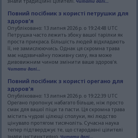
знали традиційні цілителі.
Читати далі...
Повний посібник з користі петрушки для
здоров'я
Опубліковано: 13 липня 2026 р. о 19:24:48 UTC
Петрушка часто лежить збоку вашої тарілки як
проста прикраса. Більшість людей відкладають
її, не замислюючись. Однак ця скромна трава
має надзвичайну поживну силу, яка може
дивовижним чином змінити ваше здоров'я.
Читати далі...
Повний посібник з користі орегано для
здоров'я
Опубліковано: 13 липня 2026 р. о 19:22:39 UTC
Орегано пропонує набагато більше, ніж просто
смак для вашої піци та пасти. Ця скромна трава
містить чудові цілющі сполуки, які людство
цінувало протягом тисячоліть. Сучасна наука
тепер підтверджує те, що стародавні цілителі
знали інстинктивно.
Читати далі...