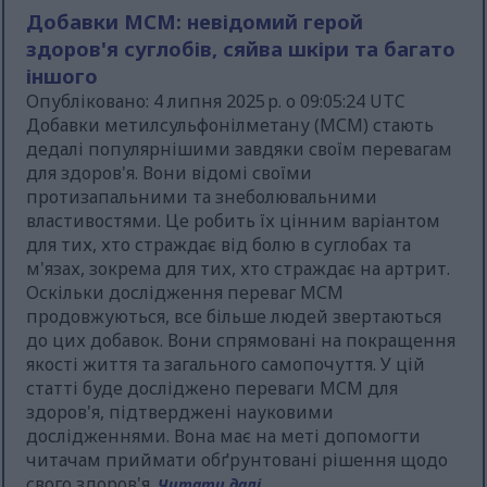
Добавки МСМ: невідомий герой
здоров'я суглобів, сяйва шкіри та багато
іншого
Опубліковано: 4 липня 2025 р. о 09:05:24 UTC
Добавки метилсульфонілметану (МСМ) стають
дедалі популярнішими завдяки своїм перевагам
для здоров'я. Вони відомі своїми
протизапальними та знеболювальними
властивостями. Це робить їх цінним варіантом
для тих, хто страждає від болю в суглобах та
м'язах, зокрема для тих, хто страждає на артрит.
Оскільки дослідження переваг МСМ
продовжуються, все більше людей звертаються
до цих добавок. Вони спрямовані на покращення
якості життя та загального самопочуття. У цій
статті буде досліджено переваги МСМ для
здоров'я, підтверджені науковими
дослідженнями. Вона має на меті допомогти
читачам приймати обґрунтовані рішення щодо
свого здоров'я.
Читати далі...