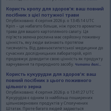
Користь кропу для здоров'я: ваш повний
посібник з цієї потужної трави
Опубліковано: 4 серпня 2026 р. о 13:45:14 UTC
Кріп – це набагато більше, ніж просто ароматна
трава для вашого картопляного салату. Ця
пір'яста зелена рослина має серйозну поживну
цінність, яку люди визнають протягом
тисячоліть. Від давньоєгипетської медицини до
сучасних дослідницьких лабораторій, кріп
продовжує доводити свою цінність як продукту
харчування та природного засобу.
Читати далі...
Користь кукурудзи для здоров'я: ваш
повний посібник з цього поживного
цільного зерна
Опубліковано: 4 серпня 2026 р. о 13:41:27 UTC
Кукурудза є одним із найбільш поширених
цільнозернових продуктів у Сполучених
Штатах. Проте багато людей задаються