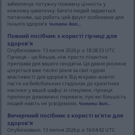
забезпечує потужну поживну цінність у
кожному шматочку. Багато людей задаються
питанням, що робить цей фрукт особливим для
їхнього здоров'я.
Читати далі...
Повний посібник з користі гірчиці для
здоров'я
Опубліковано: 13 липня 2026 р. о 18:28:33 UTC
Гірчиця – це більше, ніж просто пікантна
приправа для вашого сендвіча. Ця давня рослина
цінується вже тисячі років за свої чудові
властивості для здоров'я. Від яскраво-жовтої
пасти на бейсбольних стадіонах до крихітних
насінин у вашій шафці зі спеціями, гірчиця
пропонує дивовижні переваги, про які більшість
людей навіть не усвідомлює.
Читати далі...
Вичерпний посібник з користі м'яти для
здоров'я
Опубліковано: 13 липня 2026 р. о 16:04:42 UTC