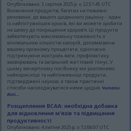
Опубліковано: 3 серпня 2025 р. о 22:51:45 UTC
Включення продуктів, багатих на поживні
речовини, до вашого щоденного раціону – один
із найпотужніших кроків, які ви можете зробити
на шляху до покращення здоров’я. Ці продукти
забезпечують максимальну поживність з
мінімальною кількістю калорій, допомагаючи
вашому організму процвітати, одночасно
підтримуючи контроль ваги, профілактику
захворювань та загальний життєвий тонус. У
цьому вичерпному посібнику ми розглянемо
найкорисніші та найпоживніші продукти,
підтверджені наукою, а також практичні
способи насолоджуватися ними щодня.
Читати
далі...
Розщеплення BCAA: необхідна добавка
для відновлення м'язів та підвищення
продуктивності
Опубліковано: 4 липня 2025 р. о 12:06:07 UTC