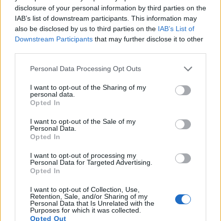
Ці тонкі зелені стебла, що лежать у вашому
disclosure of your personal information by third parties on the
холодильнику, можуть бути одним із найбільш
IAB’s list of downstream participants. This information may
недооцінених суперпродуктів на вашій кухні.
also be disclosed by us to third parties on the
IAB’s List of
Цибуля-шалот, також відома як зелена цибуля
Downstream Participants
that may further disclose it to other
third parties.
або зелена цибуля, має дивовижну поживну
цінність, яка виходить далеко за рамки її ролі
Please note that this website/app uses one or more Google
Personal Data Processing Opt Outs
простого гарніру. Незалежно від того, чи ви
services and may gather and store information including but
додаєте її до ранкових яєць, чи посипаєте нею
not limited to your visit or usage behaviour. You may click to
I want to opt-out of the Sharing of my
локшину, ці універсальні овочі родини аліум
personal data.
grant or deny consent to Google and its third-party tags to
Opted In
пропонують чудові переваги для здоров'я, які
use your data for below specified purposes in below Google
заслуговують на вашу увагу.
Читати далі...
consent section.
I want to opt-out of the Sale of my
Personal Data.
Повний посібник з користі шавлії для
Opted In
здоров'я
I want to opt-out of processing my
Опубліковано: 13 липня 2026 р. о 19:06:28 UTC
Personal Data for Targeted Advertising.
Шавлія цінується вже тисячі років. Стародавні
Opted In
цивілізації використовували цю потужну траву
I want to opt-out of Collection, Use,
для зцілення та духовних практик. Сьогодні
Retention, Sale, and/or Sharing of my
сучасна наука підтверджує те, що традиційні
Personal Data that Is Unrelated with the
Purposes for which it was collected.
цілителі завжди знали.
Читати далі...
Opted Out