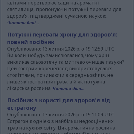
квітами перетворює сади на ароматні
святилища, пропонуючи потужні переваги для
здоров'я, підтверджені сучасною наукою.
Читати далі...
Потужні переваги хрону для здоров'я:
повний посібник
Опубліковано: 13 липня 2026 р. о 19:12:59 UTC
Ви коли-небудь замислювалися, чому хрін
викликає сльозотечу та миттєво очищає пазухи?
Цей гострий коренеплод використовувався
століттями, починаючи з середньовіччя, не
лише як гостра приправа, а й як потужна
лікарська рослина.
Читати далі...
Посібник з користі для здоров'я від
естрагону
Опубліковано: 13 липня 2026 р. о 19:11:09 UTC
Естрагон є однією з найбільш недооцінених
трав на кухнях світу. Ця ароматична рослина