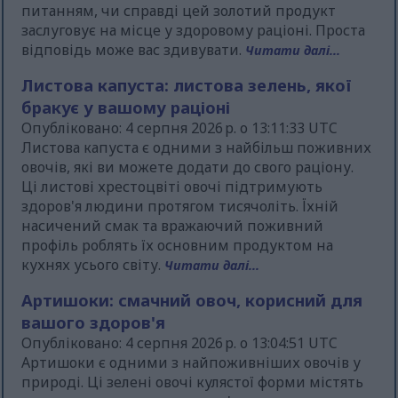
питанням, чи справді цей золотий продукт
заслуговує на місце у здоровому раціоні. Проста
відповідь може вас здивувати.
Читати далі...
Листова капуста: листова зелень, якої
бракує у вашому раціоні
Опубліковано: 4 серпня 2026 р. о 13:11:33 UTC
Листова капуста є одними з найбільш поживних
овочів, які ви можете додати до свого раціону.
Ці листові хрестоцвіті овочі підтримують
здоров'я людини протягом тисячоліть. Їхній
насичений смак та вражаючий поживний
профіль роблять їх основним продуктом на
кухнях усього світу.
Читати далі...
Артишоки: смачний овоч, корисний для
вашого здоров'я
Опубліковано: 4 серпня 2026 р. о 13:04:51 UTC
Артишоки є одними з найпоживніших овочів у
природі. Ці зелені овочі кулястої форми містять