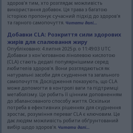
здоров'я тим, хто розглядає можливість
використання добавок. Ця трава з багатою
історією пропонує сучасний підхід до здоров'я
та гарного самопочуття.
Читати далі...
Добавки CLA: Розкриття сили здорових
жирів для спалювання жиру
Опубліковано: 4 липня 2025 р. о 11:49:03 UTC
Добавки з кон'югованою лінолевою кислотою
(CLA) стають дедалі популярнішими серед
любителів здоров'я. Вони розглядаються як
натуральні засоби для схуднення та загального
самопочуття. Дослідження показують, що CLA
може допомогти в контролі ваги та підтримці
метаболізму. Це робить її цінним доповненням
до збалансованого способу життя. Оскільки
потреба в ефективних рішеннях для схуднення
зростає, розуміння переваг CLA є ключовим. Це
дає людям можливість робити обґрунтований
вибір щодо здоров'я.
Читати далі...