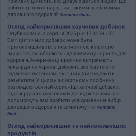
поживну цінність, яка дивує багатьох людей. Що
робить ці ніжні паростки такими особливими
для вашого здоров'я?
Читати далі...
Огляд найкорисніших харчових добавок
Опубліковано: 4 серпня 2025 р. о 17:32:39 UTC
Світ дієтичних добавок може бути
приголомшливим, з незліченною кількістю
варіантів, які обіцяють надзвичайну користь для
здоров'я. Американці щорічно витрачають
мільярди на харчові добавки, але багато хто
задається питанням, які з них дійсно дають
результати. У цьому вичерпному посібнику
розглядаються найкорисніші харчові добавки,
підтверджені науковими дослідженнями, які
допоможуть вам зробити усвідомлений вибір
для вашого здоров'я та самопочуття.
Читати
далі...
Огляд найкорисніших та найпоживніших
продуктів