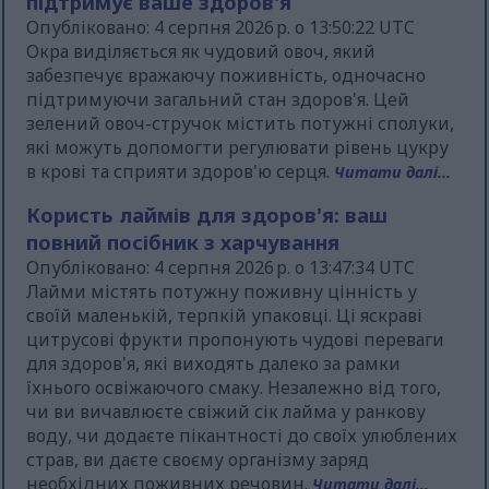
підтримує ваше здоров'я
Опубліковано: 4 серпня 2026 р. о 13:50:22 UTC
Окра виділяється як чудовий овоч, який
забезпечує вражаючу поживність, одночасно
підтримуючи загальний стан здоров'я. Цей
зелений овоч-стручок містить потужні сполуки,
які можуть допомогти регулювати рівень цукру
в крові та сприяти здоров'ю серця.
Читати далі...
Користь лаймів для здоров'я: ваш
повний посібник з харчування
Опубліковано: 4 серпня 2026 р. о 13:47:34 UTC
Лайми містять потужну поживну цінність у
своїй маленькій, терпкій упаковці. Ці яскраві
цитрусові фрукти пропонують чудові переваги
для здоров'я, які виходять далеко за рамки
їхнього освіжаючого смаку. Незалежно від того,
чи ви вичавлюєте свіжий сік лайма у ранкову
воду, чи додаєте пікантності до своїх улюблених
страв, ви даєте своєму організму заряд
необхідних поживних речовин.
Читати далі...