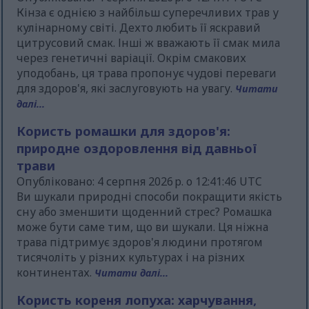
Кінза є однією з найбільш суперечливих трав у
кулінарному світі. Дехто любить її яскравий
цитрусовий смак. Інші ж вважають її смак мила
через генетичні варіації. Окрім смакових
уподобань, ця трава пропонує чудові переваги
для здоров'я, які заслуговують на увагу.
Читати
далі...
Користь ромашки для здоров'я:
природне оздоровлення від давньої
трави
Опубліковано: 4 серпня 2026 р. о 12:41:46 UTC
Ви шукали природні способи покращити якість
сну або зменшити щоденний стрес? Ромашка
може бути саме тим, що ви шукали. Ця ніжна
трава підтримує здоров'я людини протягом
тисячоліть у різних культурах і на різних
континентах.
Читати далі...
Користь кореня лопуха: харчування,