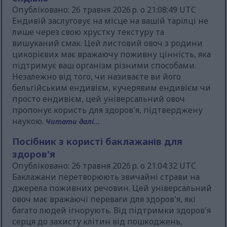
Опубліковано: 26 травня 2026 р. о 21:08:49 UTC
Ендивій заслуговує на місце на вашій тарілці не
лише через свою хрустку текстуру та
вишуканий смак. Цей листовий овоч з родини
цикорієвих має вражаючу поживну цінність, яка
підтримує ваш організм різними способами.
Незалежно від того, чи називаєте ви його
бельгійським ендивієм, кучерявим ендивієм чи
просто ендивієм, цей універсальний овоч
пропонує користь для здоров'я, підтверджену
наукою.
Читати далі...
Посібник з користі баклажанів для
здоров'я
Опубліковано: 26 травня 2026 р. о 21:04:32 UTC
Баклажани перетворюють звичайні страви на
джерела поживних речовин. Цей універсальний
овоч має вражаючі переваги для здоров'я, які
багато людей ігнорують. Від підтримки здоров'я
серця до захисту клітин від пошкоджень,