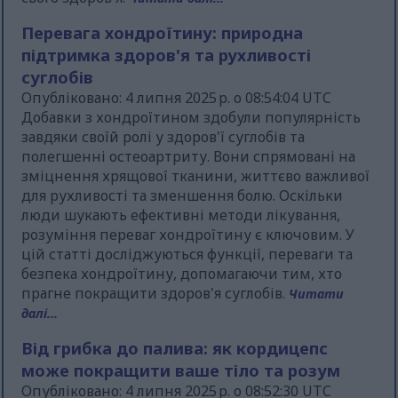
Перевага хондроїтину: природна
підтримка здоров'я та рухливості
суглобів
Опубліковано: 4 липня 2025 р. о 08:54:04 UTC
Добавки з хондроїтином здобули популярність
завдяки своїй ролі у здоров'ї суглобів та
полегшенні остеоартриту. Вони спрямовані на
зміцнення хрящової тканини, життєво важливої
для рухливості та зменшення болю. Оскільки
люди шукають ефективні методи лікування,
розуміння переваг хондроїтину є ключовим. У
цій статті досліджуються функції, переваги та
безпека хондроїтину, допомагаючи тим, хто
прагне покращити здоров'я суглобів.
Читати
далі...
Від грибка до палива: як кордицепс
може покращити ваше тіло та розум
Опубліковано: 4 липня 2025 р. о 08:52:30 UTC