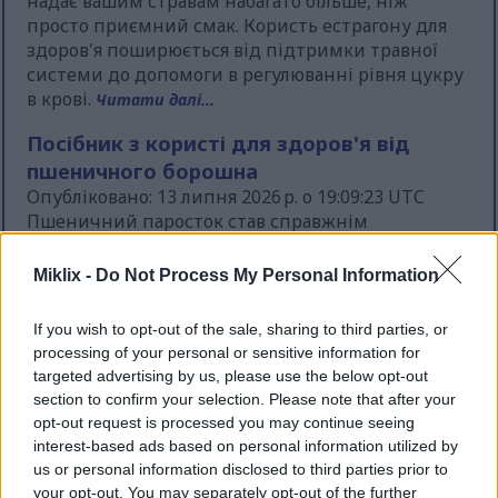
надає вашим стравам набагато більше, ніж
просто приємний смак. Користь естрагону для
здоров'я поширюється від підтримки травної
системи до допомоги в регулюванні рівня цукру
в крові.
Читати далі...
Посібник з користі для здоров'я від
пшеничного борошна
Опубліковано: 13 липня 2026 р. о 19:09:23 UTC
Пшеничний паросток став справжнім
виробником у світі здорового харчування. Ця
молода трава пшениці містить надзвичайну
Miklix -
Do Not Process My Personal Information
поживну цінність у кожній яскраво-зеленій
стеблині. Люди по всій території Сполучених
If you wish to opt-out of the sale, sharing to third parties, or
Штатів відкривають для себе те, що ентузіасти
processing of your personal or sensitive information for
здорового способу життя знають вже
targeted advertising by us, please use the below opt-out
десятиліттями.
Читати далі...
section to confirm your selection. Please note that after your
opt-out request is processed you may continue seeing
Найповніший посібник з користі для
interest-based ads based on personal information utilized by
здоров'я зеленої цибулі
us or personal information disclosed to third parties prior to
Опубліковано: 13 липня 2026 р. о 19:07:54 UTC
your opt-out. You may separately opt-out of the further