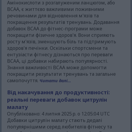
Амінокислоти з розгалуженим ланцюгом, або
BCAA, є життєво важливими поживними
речовинами для відновлення м'язів та
покращення результатів тренувань. Додавання
добавок BCAA до фітнес-програми може
покращити фізичне здоров'я. Вони сприяють
росту м'язів, зменшують біль та підтримують
здоров'я печінки. Оскільки спортсмени та
ентузіасти фітнесу дізнаються про переваги
BCAA, ці добавки набирають популярності.
Знання важливості BCAA може допомогти
покращити результати тренувань та загальне
самопочуття.
Читати далі...
Від накачування до продуктивності:
реальні переваги добавок цитрулін
малату
Опубліковано: 4 липня 2025 р. о 12:05:04 UTC
Добавки цитрулін малату стають дедалі
популярнішими серед любителів фітнесу та