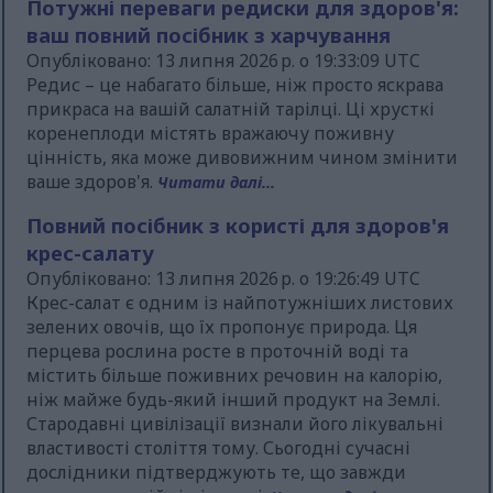
Потужні переваги редиски для здоров'я:
ваш повний посібник з харчування
Опубліковано: 13 липня 2026 р. о 19:33:09 UTC
Редис – це набагато більше, ніж просто яскрава
прикраса на вашій салатній тарілці. Ці хрусткі
коренеплоди містять вражаючу поживну
цінність, яка може дивовижним чином змінити
ваше здоров'я.
Читати далі...
Повний посібник з користі для здоров'я
крес-салату
Опубліковано: 13 липня 2026 р. о 19:26:49 UTC
Крес-салат є одним із найпотужніших листових
зелених овочів, що їх пропонує природа. Ця
перцева рослина росте в проточній воді та
містить більше поживних речовин на калорію,
ніж майже будь-який інший продукт на Землі.
Стародавні цивілізації визнали його лікувальні
властивості століття тому. Сьогодні сучасні
дослідники підтверджують те, що завжди