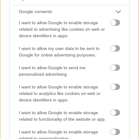
Посібник з користі ревеню для здоров'я
Google consents
Опубліковано: 13 липня 2026 р. о 19:04:07 UTC
Ревінь є одним із найцікавіших овочів у
I want to allow Google to enable storage
Північній Америці. Хоча багато людей ставляться
related to advertising like cookies on web or
до нього як до фрукта в десертах, ця рослина
device identifiers in apps.
пропонує чудові переваги для здоров'я, які
виходять далеко за рамки її кулінарного
I want to allow my user data to be sent to
Google for online advertising purposes.
використання. Яскраво-червоні стебла містять
безліч поживних речовин, які підтримують ваш
I want to allow Google to send me
організм різними способами.
Читати далі...
personalized advertising.
Чудова користь айви для здоров'я:
I want to allow Google to enable storage
забутий природою суперфрукт
related to analytics like cookies on web or
Опубліковано: 13 липня 2026 р. о 19:00:21 UTC
device identifiers in apps.
Хоча айву століттями цінували в
середземноморських та близькосхідних
I want to allow Google to enable storage
культурах, у багатьох західних країнах вона
related to functionality of the website or app.
залишається маловідомою. Цей стародавній
фрукт має вражаючу поживну цінність і
I want to allow Google to enable storage
пропонує чудові переваги для здоров'я, які
related to personalization.