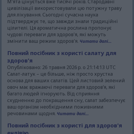
М'ята цінується вже тисячі років. Стародавні
цивілізації використовували цю потужну траву
для лікування. Сьогодні сучасна наука
підтверджує те, що завжди знали традиційні
цілителі. Ця ароматична рослина пропонує
чудові переваги для здоров'я, які можуть
змінити ваш режим здоров'я.
Читати далі...
Повний посібник з користі салату для
здоров'я
Опубліковано: 26 травня 2026 р. о 21:14:13 UTC
Салат-латук – це більше, ніж просто хрустка
основа для ваших салатів. Цей листовий зелений
овоч має вражаючі переваги для здоров’я, які
багато людей ігнорують. Від сприяння
схудненню до покращення сну, салат забезпечує
ваш організм необхідними поживними
речовинами щодня.
Читати далі...
Повний посібник з користі для здоров'я
ендівію