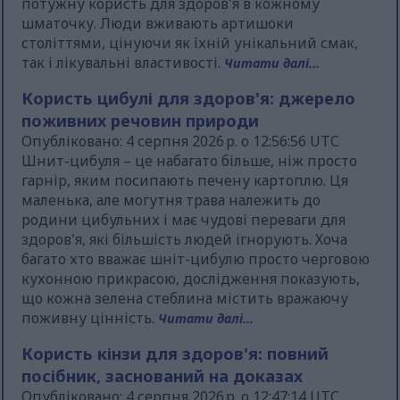
потужну користь для здоров'я в кожному
шматочку. Люди вживають артишоки
століттями, цінуючи як їхній унікальний смак,
так і лікувальні властивості.
Читати далі...
Користь цибулі для здоров'я: джерело
поживних речовин природи
Опубліковано: 4 серпня 2026 р. о 12:56:56 UTC
Шнит-цибуля – це набагато більше, ніж просто
гарнір, яким посипають печену картоплю. Ця
маленька, але могутня трава належить до
родини цибульних і має чудові переваги для
здоров'я, які більшість людей ігнорують. Хоча
багато хто вважає шніт-цибулю просто черговою
кухонною прикрасою, дослідження показують,
що кожна зелена стеблина містить вражаючу
поживну цінність.
Читати далі...
Користь кінзи для здоров'я: повний
посібник, заснований на доказах
Опубліковано: 4 серпня 2026 р. о 12:47:14 UTC