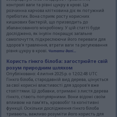
контролі ваги та рівні цукру в крові. Ця
розчинна харчова клітковина діє як потужний
пребіотик. Вона сприяє росту корисних
кишкових бактерій, що призводить до
збалансованого мікробіому. У цій статті буде
досліджено, як інулін покращує загальне
самопочуття, підкреслюючи його переваги для
здоров'я травлення, втрати ваги та регулювання
рівня цукру в крові.
Читати далі...
Користь гінкго білоба: загострюйте свій
розум природним шляхом
Опубліковано: 4 липня 2025 р. о 12:02:48 UTC
Гінкго білоба, стародавній вид дерева, цінується
за свої корисні властивості для здоров'я вже
століттями. Ці добавки, отримані з листя дерева
гінкго, стають популярними. Вони відомі своїм
впливом на пам'ять, кровообіг та когнітивні
функції. Оскільки дослідження гінкго білоба
тривають, важливо розуміти його користь для