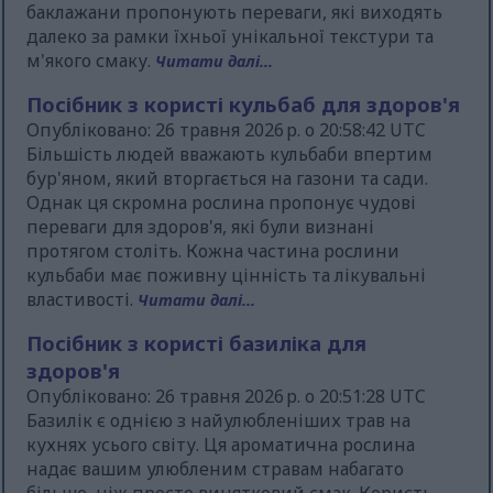
баклажани пропонують переваги, які виходять
далеко за рамки їхньої унікальної текстури та
м'якого смаку.
Читати далі...
Посібник з користі кульбаб для здоров'я
Опубліковано: 26 травня 2026 р. о 20:58:42 UTC
Більшість людей вважають кульбаби впертим
бур'яном, який вторгається на газони та сади.
Однак ця скромна рослина пропонує чудові
переваги для здоров'я, які були визнані
протягом століть. Кожна частина рослини
кульбаби має поживну цінність та лікувальні
властивості.
Читати далі...
Посібник з користі базиліка для
здоров'я
Опубліковано: 26 травня 2026 р. о 20:51:28 UTC
Базилік є однією з найулюбленіших трав на
кухнях усього світу. Ця ароматична рослина
надає вашим улюбленим стравам набагато