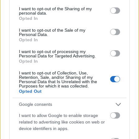
services and may gather and store information including but
frambuesas a tu dieta
not limited to your visit or usage behaviour. You may click to
I want to opt-out of the Sharing of my
personal data.
grant or deny consent to Google and its third-party tags to
Opted In
Añadir frambuesas a tu dieta es fácil y divertido.
use your data for below specified purposes in below Google
consent section.
Estas coloridas bayas se pueden disfrutar de
I want to opt-out of the Sale of my
Personal Data.
muchas maneras. Le dan un toque especial a
Opted In
cualquier comida. Las frambuesas frescas son
ideales para picar, llenas de sabor y beneficios para
I want to opt-out of processing my
la salud.
Personal Data for Targeted Advertising.
Opted In
Aquí hay algunas formas creativas de disfrutar las
I want to opt-out of Collection, Use,
frambuesas:
Retention, Sale, and/or Sharing of my
Personal Data that Is Unrelated with the
Purposes for which it was collected.
Agregue frambuesas frescas a su cereal o
Opted Out
avena del desayuno para darle un toque frutal.
Mézclalos en batidos para obtener una bebida
Google consents
refrescante llena de antioxidantes.
Cubre tu yogur favorito con frambuesas para
I want to allow Google to enable storage
un delicioso desayuno o merienda.
related to advertising like cookies on web or
device identifiers in apps.
Las frambuesas también pueden enriquecer los