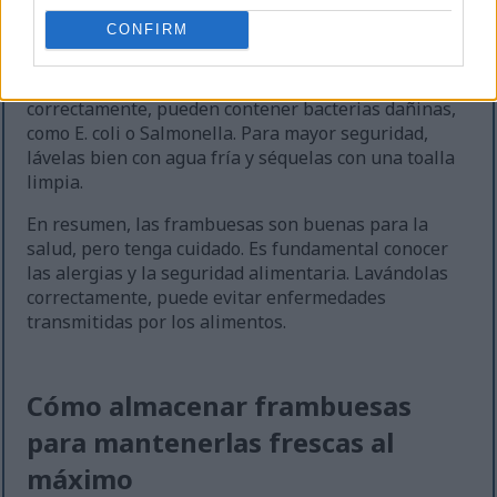
estomacales.
CONFIRM
También es importante considerar la seguridad
alimentaria de las frambuesas. Si no se lavan
correctamente, pueden contener bacterias dañinas,
como E. coli o Salmonella. Para mayor seguridad,
lávelas bien con agua fría y séquelas con una toalla
limpia.
En resumen, las frambuesas son buenas para la
salud, pero tenga cuidado. Es fundamental conocer
las alergias y la seguridad alimentaria. Lavándolas
correctamente, puede evitar enfermedades
transmitidas por los alimentos.
Cómo almacenar frambuesas
para mantenerlas frescas al
máximo