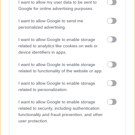
platos salados. Prueba a añadirlas a las ensaladas
I want to allow my user data to be sent to
para una dulce sorpresa. También son ideales en
Google for online advertising purposes.
postres como tartas o muffins.
I want to allow Google to send me
Si te gusta cocinar, prueba a preparar mermeladas o
personalized advertising.
salsas con frambuesas. Estas delicias caseras son
perfectas para acompañar tostadas o panqueques.
I want to allow Google to enable storage
¡Las opciones de snacks de frambuesa son infinitas y
related to analytics like cookies on web or
para todos los gustos!
device identifiers in apps.
I want to allow Google to enable storage
related to functionality of the website or app.
Riesgos potenciales de comer
frambuesas
I want to allow Google to enable storage
related to personalization.
Las frambuesas son deliciosas y están llenas de
I want to allow Google to enable storage
nutrientes. Sin embargo, es fundamental conocer
related to security, including authentication
los riesgos que pueden presentar. Algunas personas
functionality and fraud prevention, and other
pueden ser alérgicas a las frambuesas, lo que puede
user protection.
provocar reacciones leves o graves. Los síntomas
pueden ir desde picazón en la piel hasta problemas