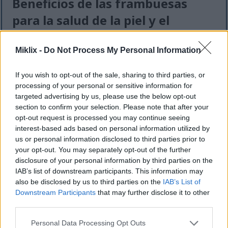
Beneficios de las frambuesas
para la salud de la piel y el
antienvejecimiento
Miklix -
Do Not Process My Personal Information
Las frambuesas son excelentes para la piel gracias
a su vitamina C. Esta vitamina ayuda a producir
If you wish to opt-out of the sale, sharing to third parties, or
colágeno, que mantiene la piel elástica y tersa. A
processing of your personal or sensitive information for
medida que envejecemos, nuestro cuerpo produce
targeted advertising by us, please use the below opt-out
menos colágeno, por lo que consumir alimentos
section to confirm your selection. Please note that after your
opt-out request is processed you may continue seeing
como las frambuesas es fundamental.
interest-based ads based on personal information utilized by
Las frambuesas también contienen antioxidantes
us or personal information disclosed to third parties prior to
que combaten el estrés y la inflamación. Esto ayuda
your opt-out. You may separately opt-out of the further
a que tu piel luzca más joven y saludable. Comer
disclosure of your personal information by third parties on the
frambuesas con frecuencia puede fortalecer y
IAB’s list of downstream participants. This information may
also be disclosed by us to third parties on the
IAB’s List of
revitalizar tu piel.
Downstream Participants
that may further disclose it to other
third parties.
Formas de incorporar
Please note that this website/app uses one or more Google
Personal Data Processing Opt Outs