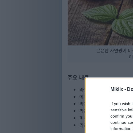
은은한 자연광이 비
이
주요 내용
라즈베리는 칼로리가 낮고 
Miklix -
Do
이것들은 산화 스트레스를 
라즈베리를 식단에 포함시키
If you wish 
라즈베리는 당뇨병 관리 및 
sensitive in
confirm you
피부 건강에 도움이 되며 노
continue se
라즈베리를 음식이나 간식에
information 