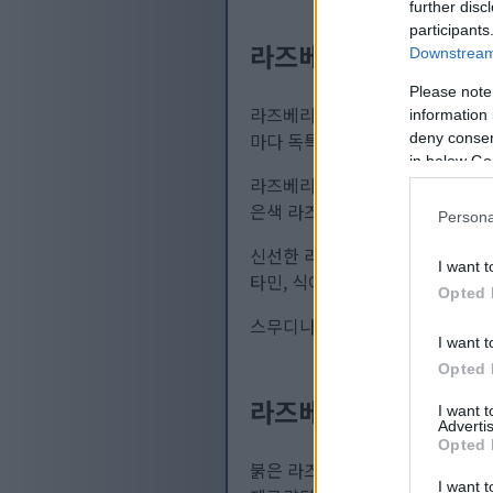
further disc
participants
라즈베리 소개
Downstream 
Please note
라즈베리는 선명한 색깔과 새콤한 
information 
마다 독특한 맛과 요리 활용법을 
deny consent
in below Go
라즈베리의 주요 종류는 빨간색, 
은색 라즈베리는 더 달콤하고, 보
Persona
신선한 라즈베리는 6월부터 10월
I want t
타민, 식이섬유, 항산화 물질이 
Opted 
스무디나 샐러드 등 다양한 방법으
I want t
Opted 
라즈베리의 영양 성분
I want 
Advertis
Opted 
붉은 라즈베리 1컵(123g)에는 
I want t