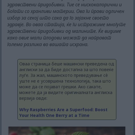
здравствени придобивки. Тие се нискокалорични и
богати со хранливи материи. Ова ги прави одличен
избор за секој што сака да го зајакне своето
здравје. Во оваа статија, ќе ги истражиме многуте
здравствени придобивки од малините. Ќе видиме
како овие мали плодови можат да направат
голема разлика во вашата исхрана.
Оваа страница беше машински преведена од
англиски за да биде достапна за што повеќе
луѓе. За жал, машинското преведување сè
уште не е усовршена технологија, така што
може да се појават грешки. Ако сакате,
можете да ја видите оригиналната англиска
верзија овде:
Why Raspberries Are a Superfood: Boost
Your Health One Berry at a Time