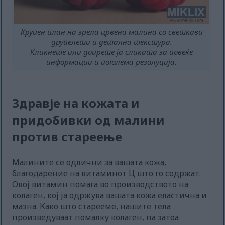
Крупен план на зрела црвена малина со светкави
друпелети и детална текстура.
Кликнете или допрете ја сликата за повеќе
информации и поголема резолуција.
Здравје на кожата и
придобивки од малини
против стареење
Малините се одлични за вашата кожа,
благодарение на витаминот Ц што го содржат.
Овој витамин помага во производството на
колаген, кој ја одржува вашата кожа еластична и
мазна. Како што старееме, нашите тела
произведуваат помалку колаген, па затоа