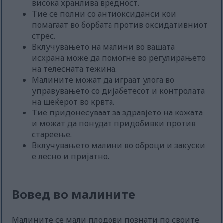
висока хранлива вредност.
Тие се полни со антиоксиданси кои
помагаат во борбата против оксидативниот
стрес.
Вклучувањето на малини во вашата
исхрана може да помогне во регулирањето
на телесната тежина.
Малините можат да играат улога во
управувањето со дијабетесот и контролата
на шеќерот во крвта.
Тие придонесуваат за здравјето на кожата
и можат да понудат придобивки против
стареење.
Вклучувањето малини во оброци и закуски
е лесно и пријатно.
Вовед во малините
Малините се мали плодови познати по своите