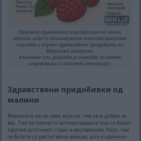
Пејзажна едукативна илустрација на свежи
малини што ги прикажуваат нивните хранливи
својства и клучни здравствени придобивки на
белузлава позадина.
Кликнете или допрете ја сликата за повеќе
информации и поголема резолуција.
Здравствени придобивки од
малини
Малините не се само вкусни; тие се и добри за
вас. Тие се полни со антиоксиданси кои се борат
против штетниот стрес и воспаление. Плус, тие
се богати со растителни влакна, што е одлично