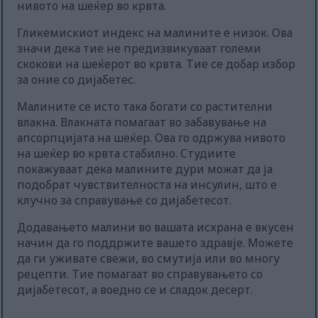
нивото на шеќер во крвта.
Гликемискиот индекс на малините е низок. Ова
значи дека тие не предизвикуваат големи
скокови на шеќерот во крвта. Тие се добар избор
за оние со дијабетес.
Малините се исто така богати со растителни
влакна. Влакната помагаат во забавување на
апсорпцијата на шеќер. Ова го одржува нивото
на шеќер во крвта стабилно. Студиите
покажуваат дека малините дури можат да ја
подобрат чувствителноста на инсулин, што е
клучно за справување со дијабетесот.
Додавањето малини во вашата исхрана е вкусен
начин да го поддржите вашето здравје. Можете
да ги уживате свежи, во смутија или во многу
рецепти. Тие помагаат во справувањето со
дијабетесот, а воедно се и сладок десерт.