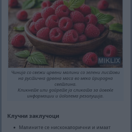
Чинија со свежи црвени малини со зелени листови
на рустична дрвена маса во мека природна
светлина.
Кликнете или допрете ја сликата за повеќе
информации и поголема резолуција.
Клучни заклучоци
Малините се нискокалорични и имаат