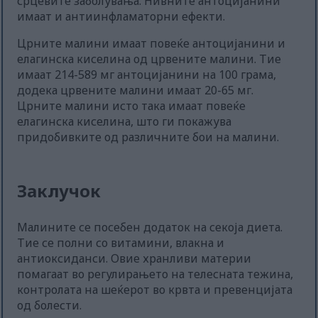
срцевите заболувања. Нивните антоцијанини
имаат и антиинфламаторни ефекти.
Црните малини имаат повеќе антоцијанини и
елагинска киселина од црвените малини. Тие
имаат 214-589 мг антоцијанини на 100 грама,
додека црвените малини имаат 20-65 мг.
Црните малини исто така имаат повеќе
елагинска киселина, што ги покажува
придобивките од различните бои на малини.
Заклучок
Малините се посебен додаток на секоја диета.
Тие се полни со витамини, влакна и
антиоксиданси. Овие хранливи материи
помагаат во регулирањето на телесната тежина,
контролата на шеќерот во крвта и превенцијата
од болести.