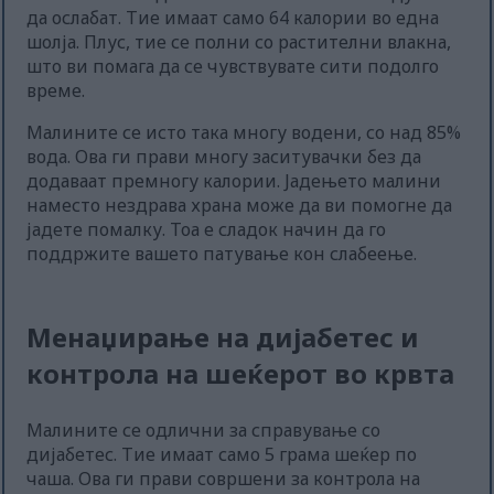
да ослабат. Тие имаат само 64 калории во една
шолја. Плус, тие се полни со растителни влакна,
што ви помага да се чувствувате сити подолго
време.
Малините се исто така многу водени, со над 85%
вода. Ова ги прави многу заситувачки без да
додаваат премногу калории. Јадењето малини
наместо нездрава храна може да ви помогне да
јадете помалку. Тоа е сладок начин да го
поддржите вашето патување кон слабеење.
Менаџирање на дијабетес и
контрола на шеќерот во крвта
Малините се одлични за справување со
дијабетес. Тие имаат само 5 грама шеќер по
чаша. Ова ги прави совршени за контрола на