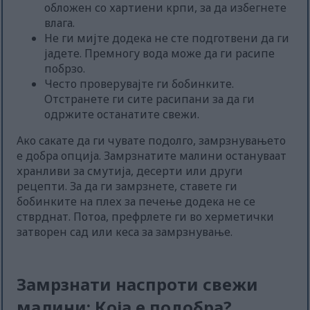
обложен со хартиени крпи, за да избегнете
влага.
Не ги мијте додека не сте подготвени да ги
јадете. Премногу вода може да ги расипе
побрзо.
Често проверувајте ги бобинките.
Отстранете ги сите расипани за да ги
одржите останатите свежи.
Ако сакате да ги чувате подолго, замрзнувањето
е добра опција. Замрзнатите малини остануваат
хранливи за смутија, десерти или други
рецепти. За да ги замрзнете, ставете ги
бобинките на плех за печење додека не се
стврднат. Потоа, префрлете ги во херметички
затворен сад или кеса за замрзнување.
Замрзнати наспроти свежи
малини: Која е подобра?