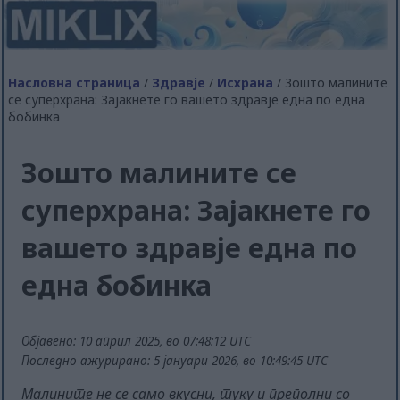
Насловна страница
/
Здравје
/
Исхрана
/ Зошто малините
се суперхрана: Зајакнете го вашето здравје една по една
бобинка
Зошто малините се
суперхрана: Зајакнете го
вашето здравје една по
една бобинка
Објавено: 10 април 2025, во 07:48:12 UTC
Последно ажурирано: 5 јануари 2026, во 10:49:45 UTC
Малините не се само вкусни, туку и преполни со