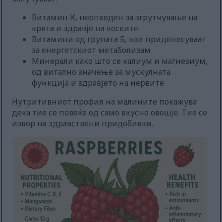
Витамин К, неопходен за згрутчување на
крвта и здравје на коските
Витамини од групата Б, кои придонесуваат
за енергетскиот метаболизам
Минерали како што се калиум и магнезиум,
од витално значење за мускулната
функција и здравјето на нервите
Нутритивниот профил на малините покажува
дека тие се повеќе од само вкусно овошје. Тие се
извор на здравствени придобивки.