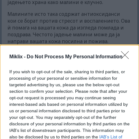
јадењето храна како малини е клучно.
Малините исто така содржат антиоксиданси
кои се борат против стресот и воспалението. Ова
ѝ помага на вашата кожа да изгледа помлада и
поздрава. Честото јадење малини може да ја
направи вашата кожа посилна и пожива.
Miklix -
Do Not Process My Personal Information
Начини да вклучите малини
If you wish to opt-out of the sale, sharing to third parties, or
во вашата исхрана
processing of your personal or sensitive information for
targeted advertising by us, please use the below opt-out
Додавањето малини во вашата исхрана е лесно
section to confirm your selection. Please note that after your
и забавно. Во овие шарени бобинки може да се
opt-out request is processed you may continue seeing
ужива на многу начини. Тие го прават секој
interest-based ads based on personal information utilized by
оброк повозбудлив. Свежите малини се одлични
us or personal information disclosed to third parties prior to
your opt-out. You may separately opt-out of the further
за ужина, полни со вкус и здравствени
disclosure of your personal information by third parties on the
придобивки.
IAB’s list of downstream participants. This information may
Еве неколку креативни начини да уживате во
also be disclosed by us to third parties on the
IAB’s List of