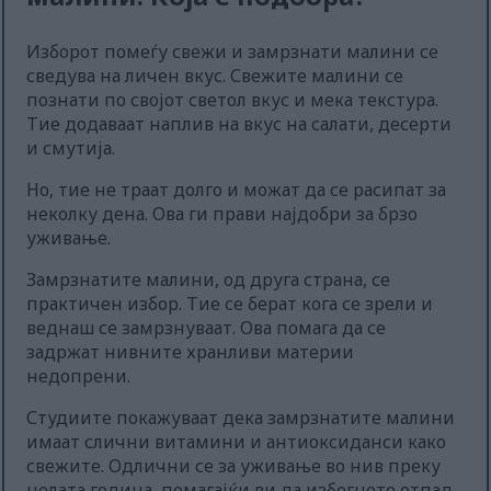
Изборот помеѓу свежи и замрзнати малини се
сведува на личен вкус. Свежите малини се
познати по својот светол вкус и мека текстура.
Тие додаваат наплив на вкус на салати, десерти
и смутија.
Но, тие не траат долго и можат да се расипат за
неколку дена. Ова ги прави најдобри за брзо
уживање.
Замрзнатите малини, од друга страна, се
практичен избор. Тие се берат кога се зрели и
веднаш се замрзнуваат. Ова помага да се
задржат нивните хранливи материи
недопрени.
Студиите покажуваат дека замрзнатите малини
имаат слични витамини и антиоксиданси како
свежите. Одлични се за уживање во нив преку
целата година, помагајќи ви да избегнете отпад.