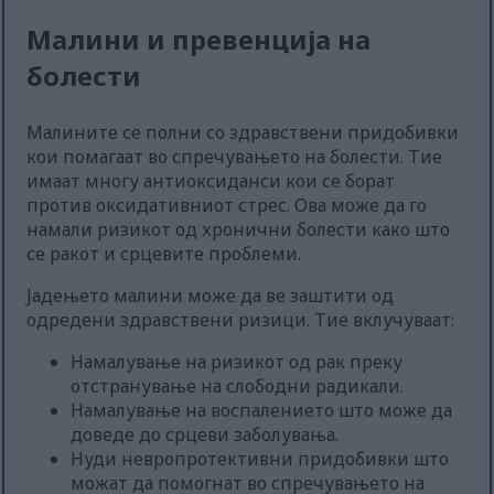
Малини и превенција на
болести
Малините се полни со здравствени придобивки
кои помагаат во спречувањето на болести. Тие
имаат многу антиоксиданси кои се борат
против оксидативниот стрес. Ова може да го
намали ризикот од хронични болести како што
се ракот и срцевите проблеми.
Јадењето малини може да ве заштити од
одредени здравствени ризици. Тие вклучуваат:
Намалување на ризикот од рак преку
отстранување на слободни радикали.
Намалување на воспалението што може да
доведе до срцеви заболувања.
Нуди невропротективни придобивки што
можат да помогнат во спречувањето на