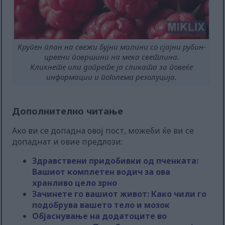
Крупен план на свежи бујни малини со сјајни рубин-
црвени површини на мека светлина.
Кликнете или допрете ја сликата за повеќе
информации и поголема резолуција.
Дополнително читање
Ако ви се допадна овој пост, можеби ќе ви се
допаднат и овие предлози:
Здравствени придобивки од пченката:
Вашиот комплетен водич за ова
хранливо цело зрно
Зачинете го вашиот живот: Како чили го
подобрува вашето тело и мозок
Објаснување на додатоците во