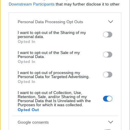
малини:
Downstream Participants
that may further disclose it to other
third parties.
Додадете свежи малини во вашите
Please note that this website/app uses one or more Google
утрински житарки или овесна каша за
Personal Data Processing Opt Outs
services and may gather and store information including but
овошен пресврт.
not limited to your visit or usage behaviour. You may click to
I want to opt-out of the Sharing of my
Изблендирајте ги во смути за освежителен
personal data.
grant or deny consent to Google and its third-party tags to
пијалок полн со антиоксиданси.
Opted In
use your data for below specified purposes in below Google
Прелијте го вашиот омилен јогурт со
consent section.
I want to opt-out of the Sale of my
малини за вкусен појадок или ужина.
Personal Data.
Opted In
Малините можат да ги подобрат и солените
јадења. Обидете се да ги додадете во салати за
I want to opt-out of processing my
Personal Data for Targeted Advertising.
слатко изненадување. Тие се одлични и во
Opted In
десерти како тарти или мафини.
I want to opt-out of Collection, Use,
Ако сакате да готвите, обидете се да направите
Retention, Sale, and/or Sharing of my
џемови или сосови со малини. Овие домашни
Personal Data that Is Unrelated with the
Purposes for which it was collected.
закуски се совршени за тост или палачинки.
Opted Out
Опциите за малински грицки се бесконечни и
одговараат на сечиј вкус!
Google consents