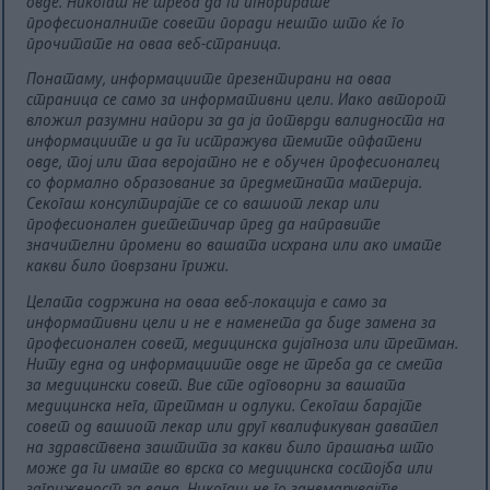
овде. Никогаш не треба да ги игнорирате
професионалните совети поради нешто што ќе го
прочитате на оваа веб-страница.
Понатаму, информациите презентирани на оваа
страница се само за информативни цели. Иако авторот
вложил разумни напори за да ја потврди валидноста на
информациите и да ги истражува темите опфатени
овде, тој или таа веројатно не е обучен професионалец
со формално образование за предметната материја.
Секогаш консултирајте се со вашиот лекар или
професионален диететичар пред да направите
значителни промени во вашата исхрана или ако имате
какви било поврзани грижи.
Целата содржина на оваа веб-локација е само за
информативни цели и не е наменета да биде замена за
професионален совет, медицинска дијагноза или третман.
Ниту една од информациите овде не треба да се смета
за медицински совет. Вие сте одговорни за вашата
медицинска нега, третман и одлуки. Секогаш барајте
совет од вашиот лекар или друг квалификуван давател
на здравствена заштита за какви било прашања што
може да ги имате во врска со медицинска состојба или
загриженост за една. Никогаш не го занемарувајте