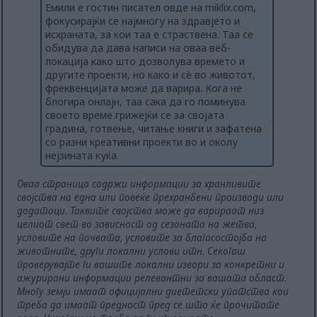
Емили е гостин писател овде на miklix.com,
фокусирајќи се најмногу на здравјето и
исхраната, за кои таа е страствена. Таа се
обидува да дава написи на оваа веб-
локација како што дозволува времето и
другите проекти, но како и сè во животот,
фреквенцијата може да варира. Кога не
блогира онлајн, таа сака да го поминува
своето време грижејќи се за својата
градина, готвење, читање книги и зафатена
со разни креативни проекти во и околу
нејзината куќа.
Оваа страница содржи информации за хранливите
својства на една или повеќе прехранбени производи или
додатоци. Таквите својства може да варираат низ
целиот свет во зависност од сезоната на жетва,
условите на почвата, условите за благосостојба на
животните, други локални услови итн. Секогаш
проверувајте ги вашите локални извори за конкретни и
ажурирани информации релевантни за вашата област.
Многу земји имаат официјални диететски упатства кои
треба да имаат предност пред се што ќе прочитате