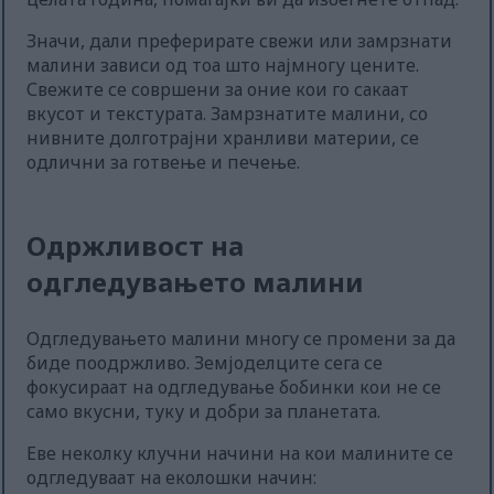
Значи, дали преферирате свежи или замрзнати
малини зависи од тоа што најмногу цените.
Свежите се совршени за оние кои го сакаат
вкусот и текстурата. Замрзнатите малини, со
нивните долготрајни хранливи материи, се
одлични за готвење и печење.
Одржливост на
одгледувањето малини
Одгледувањето малини многу се промени за да
биде поодржливо. Земјоделците сега се
фокусираат на одгледување бобинки кои не се
само вкусни, туку и добри за планетата.
Еве неколку клучни начини на кои малините се
одгледуваат на еколошки начин: