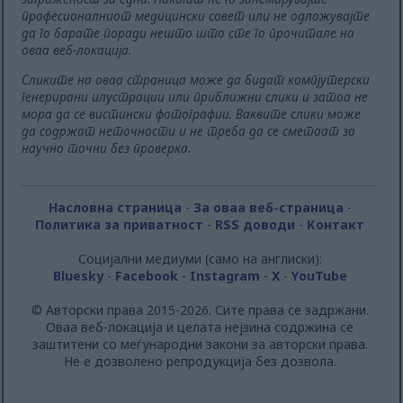
професионалниот медицински совет или не одложувајте
да го барате поради нешто што сте го прочитале на
оваа веб-локација.
Сликите на оваа страница може да бидат компјутерски
генерирани илустрации или приближни слики и затоа не
мора да се вистински фотографии. Ваквите слики може
да содржат неточности и не треба да се сметаат за
научно точни без проверка.
Насловна страница
-
За оваа веб-страница
-
Политика за приватност
-
RSS доводи
-
Контакт
Социјални медиуми (само на англиски):
Bluesky
-
Facebook
-
Instagram
-
X
-
YouTube
© Авторски права 2015-2026. Сите права се задржани.
Оваа веб-локација и целата нејзина содржина се
заштитени со меѓународни закони за авторски права.
Не е дозволено репродукција без дозвола.