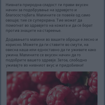
Нивната природна сладост ги прави вкусен
начин за подобрување на здравјето и
благосостојбата. Малините се повеќе од само
овошје; тие се суперхрана. Тие можат да
помогнат во здравјето на кожата и да се борат
против знаците на стареење.
Додавањето малини во вашите оброци е лесно и
корисно. Можете да ги ставите во смути, на
овесна каша или едноставно да ги уживате како
ужина. Малините се вкусен начин да го
подобрите вашето здравје. Затоа, слободно
уживајте во нивниот вкус и придобивки!