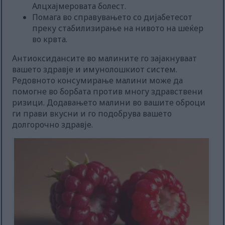
Алцхајмеровата болест.
Помага во справувањето со дијабетесот
преку стабилизирање на нивото на шеќер
во крвта.
Антиоксидансите во малините го зајакнуваат
вашето здравје и имунолошкиот систем.
Редовното консумирање малини може да
помогне во борбата против многу здравствени
ризици. Додавањето малини во вашите оброци
ги прави вкусни и го подобрува вашето
долгорочно здравје.