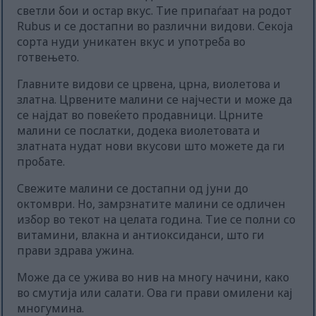
светли бои и остар вкус. Тие припаѓаат на родот
Rubus и се достапни во различни видови. Секоја
сорта нуди уникатен вкус и употреба во
готвењето.
Главните видови се црвена, црна, виолетова и
златна. Црвените малини се најчести и може да
се најдат во повеќето продавници. Црните
малини се послатки, додека виолетовата и
златната нудат нови вкусови што можете да ги
пробате.
Свежите малини се достапни од јуни до
октомври. Но, замрзнатите малини се одличен
избор во текот на целата година. Тие се полни со
витамини, влакна и антиоксиданси, што ги
прави здрава ужина.
Може да се ужива во нив на многу начини, како
во смутија или салати. Ова ги прави омилени кај
многумина.