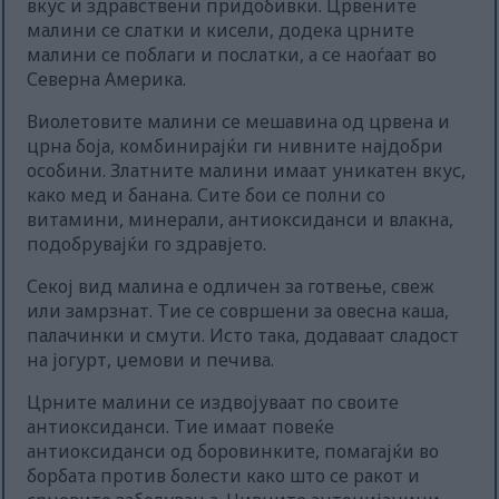
вкус и здравствени придобивки. Црвените
малини се слатки и кисели, додека црните
малини се поблаги и послатки, а се наоѓаат во
Северна Америка.
Виолетовите малини се мешавина од црвена и
црна боја, комбинирајќи ги нивните најдобри
особини. Златните малини имаат уникатен вкус,
како мед и банана. Сите бои се полни со
витамини, минерали, антиоксиданси и влакна,
подобрувајќи го здравјето.
Секој вид малина е одличен за готвење, свеж
или замрзнат. Тие се совршени за овесна каша,
палачинки и смути. Исто така, додаваат сладост
на јогурт, џемови и печива.
Црните малини се издвојуваат по своите
антиоксиданси. Тие имаат повеќе
антиоксиданси од боровинките, помагајќи во
борбата против болести како што се ракот и