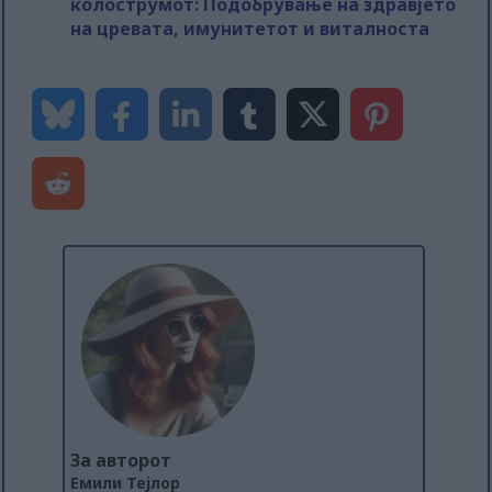
колострумот: Подобрување на здравјето
на цревата, имунитетот и виталноста
За авторот
Емили Тејлор