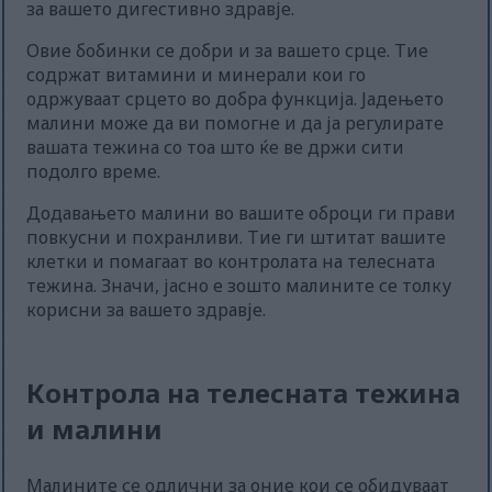
за вашето дигестивно здравје.
Овие бобинки се добри и за вашето срце. Тие
содржат витамини и минерали кои го
одржуваат срцето во добра функција. Јадењето
малини може да ви помогне и да ја регулирате
вашата тежина со тоа што ќе ве држи сити
подолго време.
Додавањето малини во вашите оброци ги прави
повкусни и похранливи. Тие ги штитат вашите
клетки и помагаат во контролата на телесната
тежина. Значи, јасно е зошто малините се толку
корисни за вашето здравје.
Контрола на телесната тежина
и малини
Малините се одлични за оние кои се обидуваат