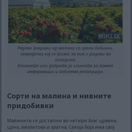
Редови грмушки од малини со зрели бобинки,
земјоделец кој се грижи за нив и ридови во
позадина.
Кликнете или допрете ја сликата за повеќе
информации и поголема резолуција.
Сорти на малина и нивните
придобивки
Малините се достапни во четири бои: црвена,
црна, виолетова и златна. Секоја боја има свој