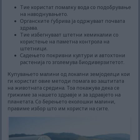
Тие користат помалку вода со подобрување
на наводнувањето.
Органските ѓубрива ја одржуваат почвата
здрава.
Тие избегнуваат штетни хемикалии со
користење на паметна контрола на
штетници.
Садењето покривни култури и автохтони
растенија го зголемува биодиверзитетот.
Купувањето малини од локални земјоделци кои
ги користат овие методи помага во заштитата
на животната средина. Тоа покажува дека се
грижиме за нашето здравје и за здравјето на
планетата. Со берењето еколошки малини,
правиме избор што им користи на сите.