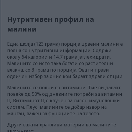
Нутритивен профил на
малини
Една шолја (123 грама) порција црвени малини е
полна со нутритивни информации. Содржи
околу 64 калории и 14,7 грама јаглехидрати.
Малините се исто така богати со растителни
влакна, со 8 грама по порција. Ова ги прави
одличен избор за оние кои бараат здрави опции.
Малините се полни со витамини. Тие ви даваат
повеќе од 50% од дневните потреби за витамин
Ц. Витаминот Ц е клучен за силен имунолошки
систем. Плус, малините се добар извор на
манган, важен за функциите на телото.
Други важни хранливи материи во малините
вклучуваат: