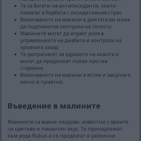
Те са богати на антиоксиданти, които
помагат в борбата с оксидативния стрес.
Включването на малини в диетата ви може
да подпомогне контрола на теглото.
Малините могат да играят роля в
управлението на диабета и контрола на
кръвната захар.
Те допринасят за здравето на кожата и
могат да предложат ползи против
стареене.
Включването на малини в ястия и закуски е
лесно и приятно.
Въведение в малините
Малините са малки плодове, известни с ярките
си цветове и пикантен вкус. Те принадлежат
към рода Rubus и се предлагат в различни