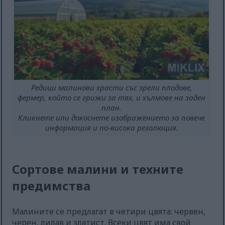
Редици малинови храсти със зрели плодове,
фермер, който се грижи за тях, и хълмове на заден
план.
Кликнете или докоснете изображението за повече
информация и по-висока резолюция.
Сортове малини и техните
предимства
Малините се предлагат в четири цвята: червен,
черен, лилав и златист. Всеки цвят има свой