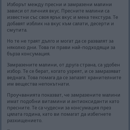
Изборът между пресни и замразени малини
зависи от личния вкус. Пресните малини са
известни със своя ярък вкус и мека текстура. Те
добавят изблик на вкус към салати, десерти и
смутита.
Но те не траят дълго и могат да се развалят за
няколко дни. Това ги прави най-подходящи за
бърза консумация.
Замразените малини, от друга страна, са удобен
избор. Те се берат, когато узреят, и се замразяват
веднага. Това помага да се запазят хранителните
им вещества непокътнати.
Проучванията показват, че замразените малини
имат подобни витамини и антиоксиданти като
пресните. Те са чудесни за консумация през
цялата година, като ви помагат да избегнете
разхищението.