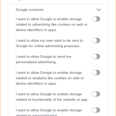
Добавете пресни малини към сутрешната
Google consents
си зърнена закуска или овесена каша за
плодов привкус.
I want to allow Google to enable storage
Пасирайте ги в смутита за освежаваща
related to advertising like cookies on web or
напитка, пълна с антиоксиданти.
device identifiers in apps.
Добавете малини към любимото си кисело
мляко за вкусна закуска или лека закуска.
I want to allow my user data to be sent to
Google for online advertising purposes.
Малините могат да направят и солените ястия
по-добри. Опитайте да ги добавите към салати
I want to allow Google to send me
за сладка изненада. Те са чудесни и в десерти
personalized advertising.
като тарти или мъфини.
I want to allow Google to enable storage
Ако обичате да готвите, опитайте да направите
related to analytics like cookies on web or
сладка или сосове с малини. Тези домашно
device identifiers in apps.
приготвени лакомства са идеални за препечен
хляб или палачинки. Вариантите за малинови
I want to allow Google to enable storage
закуски са безкрайни и отговарят на всеки вкус!
related to functionality of the website or app.
I want to allow Google to enable storage
related to personalization.