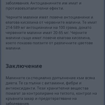
заболявания. Антоцианините им имат и
противовъзпалителни ефекти.
Черните малини имат повече антоцианини и
елагова киселина от червените малини. Те имат
214-589 мг антоцианини на 100 грама, докато
червените малини имат 20-65 мг. Черните
малини също имат повече елагова киселина,
което показва ползите от различните цветове
малини.
Заключение
Малините са специално допълнение към всяка
диета. Те са пълни с витамини, фибри и
антиоксиданти. Тези хранителни вещества
помагат за контролиране на теглото, контрол на
кръвната захар и предотвратяване на
заболявания.