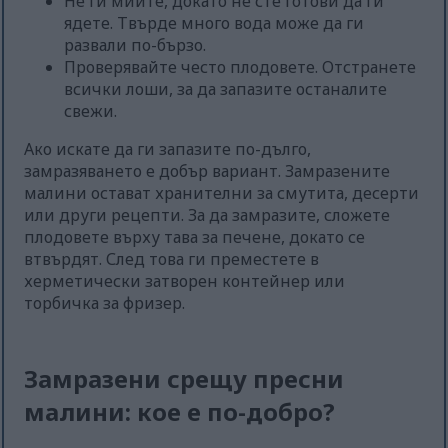
Не ги мийте, докато не сте готови да ги
ядете. Твърде много вода може да ги
развали по-бързо.
Проверявайте често плодовете. Отстранете
всички лоши, за да запазите останалите
свежи.
Ако искате да ги запазите по-дълго,
замразяването е добър вариант. Замразените
малини остават хранителни за смутита, десерти
или други рецепти. За да замразите, сложете
плодовете върху тава за печене, докато се
втвърдят. След това ги преместете в
херметически затворен контейнер или
торбичка за фризер.
Замразени срещу пресни
малини: кое е по-добро?