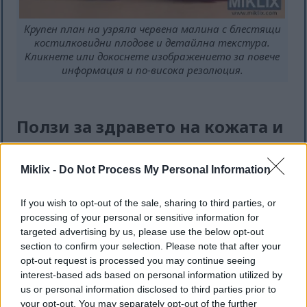
Крупен план на узряла червена малина с блестящи
костилковидни плодове и детайлна текстура.
Кликнете или докоснете изображението за повече
информация и по-висока резолюция.
Ползи за здравето на кожата и
против стареене на малините
Miklix -
Do Not Process My Personal Information
Малините са чудесни за кожата ви,
благодарение на витамин С, който съдържат.
If you wish to opt-out of the sale, sharing to third parties, or
Този витамин помага за производството на
processing of your personal or sensitive information for
колаген, който поддържа кожата ви еластична и
targeted advertising by us, please use the below opt-out
гладка. С напредване на възрастта телата ни
section to confirm your selection. Please note that after your
произвеждат по-малко колаген, така че
opt-out request is processed you may continue seeing
консумацията на храни като малини е ключова.
interest-based ads based on personal information utilized by
us or personal information disclosed to third parties prior to
Малините също така съдържат антиоксиданти,
your opt-out. You may separately opt-out of the further