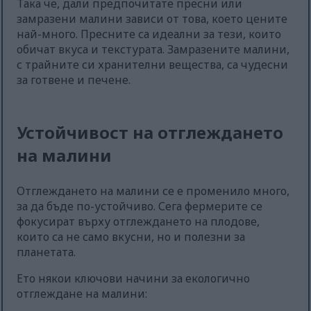
Така че, дали предпочитате пресни или
замразени малини зависи от това, което цените
най-много. Пресните са идеални за тези, които
обичат вкуса и текстурата. Замразените малини,
с трайните си хранителни вещества, са чудесни
за готвене и печене.
Устойчивост на отглеждането
на малини
Отглеждането на малини се е променило много,
за да бъде по-устойчиво. Сега фермерите се
фокусират върху отглеждането на плодове,
които са не само вкусни, но и полезни за
планетата.
Ето някои ключови начини за екологично
отглеждане на малини: