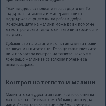
Тези плодове са полезни и за сърцето ви. Те
съдържат витамини и минерали, които
поддържат сърцето ви да работи добре.
Консумацията на малини може да ви помогне
да контролирате теглото си, като ви държи сити
по-дълго.
Добавянето на малини към ястията ви ги прави
по-вкусни и питателни. Те защитават клетките
ви и помагат за контрол на теглото. Така че е
ясно защо малините са толкова полезни за
вашето здраве.
Контрол на теглото и малини
Малините са чудесни за тези, които се опитват
да отслабнат. Те имат само 64 калории в една
чаша. Освен това са пълни с фибри, което ви