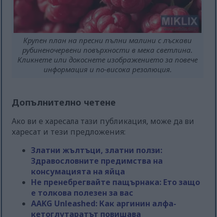
Крупен план на пресни пълни малини с лъскави
рубиненочервени повърхности в мека светлина.
Кликнете или докоснете изображението за повече
информация и по-висока резолюция.
Допълнително четене
Ако ви е харесала тази публикация, може да ви
харесат и тези предложения:
Златни жълтъци, златни ползи:
Здравословните предимства на
консумацията на яйца
Не пренебрегвайте пащърнака: Ето защо
е толкова полезен за вас
AAKG Unleashed: Как аргинин алфа-
кетоглутаратът повишава