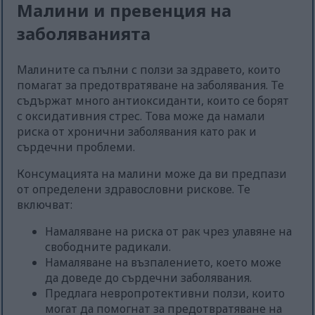
Малини и превенция на
заболяванията
Малините са пълни с ползи за здравето, които
помагат за предотвратяване на заболявания. Те
съдържат много антиоксиданти, които се борят
с оксидативния стрес. Това може да намали
риска от хронични заболявания като рак и
сърдечни проблеми.
Консумацията на малини може да ви предпази
от определени здравословни рискове. Те
включват:
Намаляване на риска от рак чрез улавяне на
свободните радикали.
Намаляване на възпалението, което може
да доведе до сърдечни заболявания.
Предлага невропротективни ползи, които
могат да помогнат за предотвратяване на