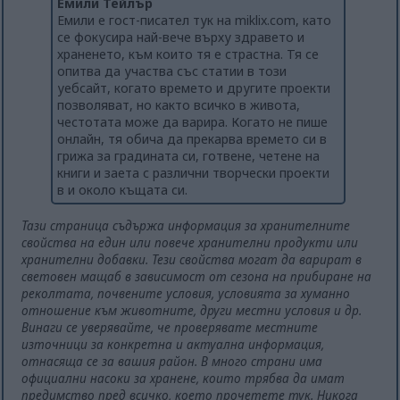
Емили Тейлър
Емили е гост-писател тук на miklix.com, като
се фокусира най-вече върху здравето и
храненето, към които тя е страстна. Тя се
опитва да участва със статии в този
уебсайт, когато времето и другите проекти
позволяват, но както всичко в живота,
честотата може да варира. Когато не пише
онлайн, тя обича да прекарва времето си в
грижа за градината си, готвене, четене на
книги и заета с различни творчески проекти
в и около къщата си.
Тази страница съдържа информация за хранителните
свойства на един или повече хранителни продукти или
хранителни добавки. Тези свойства могат да варират в
световен мащаб в зависимост от сезона на прибиране на
реколтата, почвените условия, условията за хуманно
отношение към животните, други местни условия и др.
Винаги се уверявайте, че проверявате местните
източници за конкретна и актуална информация,
отнасяща се за вашия район. В много страни има
официални насоки за хранене, които трябва да имат
предимство пред всичко, което прочетете тук. Никога