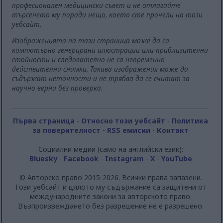
професионален медицински съвет и не отлагайте
търсенето му поради нещо, което сте прочели на този
уебсайт.
Изображенията на тази страница може да са
компютърно генерирани илюстрации или приблизителни
стойности и следователно не са непременно
действителни снимки. Такива изображения може да
съдържат неточности и не трябва да се считат за
научно верни без проверка.
Първа страница
-
Относно този уебсайт
-
Политика
за поверителност
-
RSS емисии
-
Контакт
Социални медии (само на английски език):
Bluesky
-
Facebook
-
Instagram
-
X
-
YouTube
© Авторско право 2015-2026. Всички права запазени.
Този уебсайт и цялото му съдържание са защитени от
международните закони за авторското право.
Възпроизвеждането без разрешение не е разрешено.