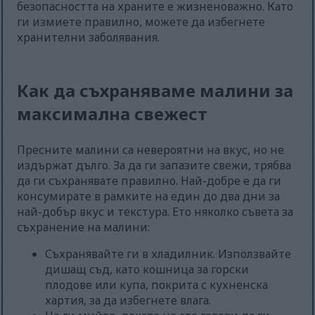
безопасността на храните е жизненоважно. Като
ги измиете правилно, можете да избегнете
хранителни заболявания.
Как да съхраняваме малини за
максимална свежест
Пресните малини са невероятни на вкус, но не
издържат дълго. За да ги запазите свежи, трябва
да ги съхранявате правилно. Най-добре е да ги
консумирате в рамките на един до два дни за
най-добър вкус и текстура. Ето няколко съвета за
съхранение на малини:
Съхранявайте ги в хладилник. Използвайте
дишащ съд, като кошница за горски
плодове или купа, покрита с кухненска
хартия, за да избегнете влага.