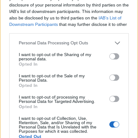
които се борят със стреса и възпаленията. Това
disclosure of your personal information by third parties on the
помага на кожата ви да изглежда по-млада и по-
IAB’s list of downstream participants. This information may
здрава. Честата консумация на малини може да
also be disclosed by us to third parties on the
IAB’s List of
направи кожата ви по-силна и по-
Downstream Participants
that may further disclose it to other
жизнерадостна.
third parties.
Please note that this website/app uses one or more Google
Personal Data Processing Opt Outs
services and may gather and store information including but
Начини за включване на
not limited to your visit or usage behaviour. You may click to
I want to opt-out of the Sharing of my
personal data.
grant or deny consent to Google and its third-party tags to
малини в диетата ви
Opted In
use your data for below specified purposes in below Google
consent section.
I want to opt-out of the Sale of my
Добавянето на малини към вашата диета е лесно
Personal Data.
Opted In
и забавно. Тези цветни плодове могат да се
консумират по много начини. Те правят всяко
I want to opt-out of processing my
хранене по-вълнуващо. Пресните малини са
Personal Data for Targeted Advertising.
Opted In
чудесни за лека закуска, пълни с вкус и ползи за
здравето.
I want to opt-out of Collection, Use,
Retention, Sale, and/or Sharing of my
Ето няколко креативни начина да се насладите
Personal Data that Is Unrelated with the
Purposes for which it was collected.
на малини:
Opted Out