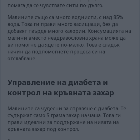
помага да се чувствате сити по-дълго.
Малините също са много воднисти, с над 85%
вода. Това ги прави много засищащи, без да
добавят твърде много калории. Консумацията на
малини вместо нездравословна храна може да
ви помогне да ядете по-малко. Това е сладък
начин да подпомогнете процеса си на
отслабване.
Управление на диабета и
контрол на кръвната захар
Малините са чудесни за справяне с диабета. Те
съдържат само 5 грама захар на чаша. Това ги
прави идеални за поддържане на нивата на
кръвната захар под контрол.