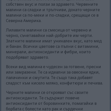
собствен вкус и ползи за здравето. Червените
малини са сладки и тръпчиви, докато черните
малини са по-меки и по-сладки, срещащи се в
Северна Америка.
Лилавите малини са смесица от червено и
черно, съчетавайки най-добрите им черти.
Златните малини имат уникален вкус, като мед
и банан. Всички цветове са пълни с витамини,
минерали, антиоксиданти и фибри, които
подобряват здравето.
Всеки вид малина е чудесен за готвене, пресни
или замразени. Те са идеални за овесени ядки,
палачинки и смутита. Те също така добавят
сладост към кисело мляко, конфитюри и печива.
Черните малини се открояват със своите
антиоксиданти. Те съдържат повече
антиоксиданти от боровинките, помагайки в
борбата с болести като рак и сърдечни