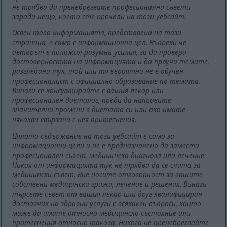
не трябва да пренебрегвате професионални съвети
заради нещо, което сте прочели на този уебсайт.
Освен това информацията, представена на тази
страница, е само с информационна цел. Въпреки че
авторът е положил разумни усилия, за да провери
достоверността на информацията и да проучи темите,
разгледани тук, той или тя вероятно не е обучен
професионалист с официално образование по темата.
Винаги се консултирайте с вашия лекар или
професионален диетолог, преди да направите
значителни промени в диетата си или ако имате
някакви свързани с нея притеснения.
Цялото съдържание на този уебсайт е само за
информационни цели и не е предназначено да замести
професионален съвет, медицинска диагноза или лечение.
Никоя от информацията тук не трябва да се счита за
медицински съвет. Вие носите отговорност за вашите
собствени медицински грижи, лечение и решения. Винаги
търсете съвет от вашия лекар или друг квалифициран
доставчик на здравни услуги с всякакви въпроси, които
може да имате относно медицинско състояние или
притеснения относно такова. Никога не пренебрегвайте