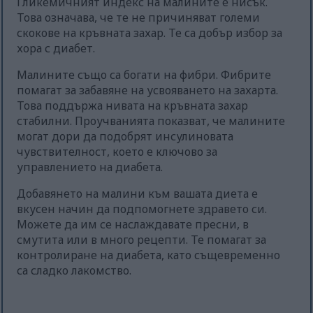
Гликемичният индекс на малините е нисък.
Това означава, че те не причиняват големи
скокове на кръвната захар. Те са добър избор за
хора с диабет.
Малините също са богати на фибри. Фибрите
помагат за забавяне на усвояването на захарта.
Това поддържа нивата на кръвната захар
стабилни. Проучванията показват, че малините
могат дори да подобрят инсулиновата
чувствителност, което е ключово за
управлението на диабета.
Добавянето на малини към вашата диета е
вкусен начин да подпомогнете здравето си.
Можете да им се наслаждавате пресни, в
смутита или в много рецепти. Те помагат за
контролиране на диабета, като същевременно
са сладко лакомство.