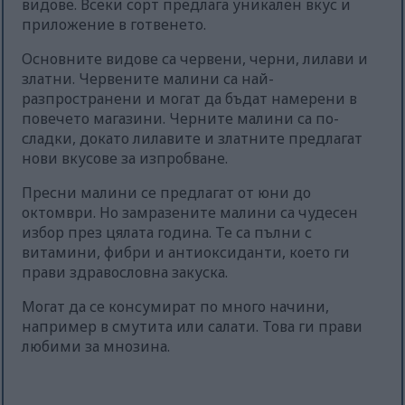
видове. Всеки сорт предлага уникален вкус и
приложение в готвенето.
Основните видове са червени, черни, лилави и
златни. Червените малини са най-
разпространени и могат да бъдат намерени в
повечето магазини. Черните малини са по-
сладки, докато лилавите и златните предлагат
нови вкусове за изпробване.
Пресни малини се предлагат от юни до
октомври. Но замразените малини са чудесен
избор през цялата година. Те са пълни с
витамини, фибри и антиоксиданти, което ги
прави здравословна закуска.
Могат да се консумират по много начини,
например в смутита или салати. Това ги прави
любими за мнозина.