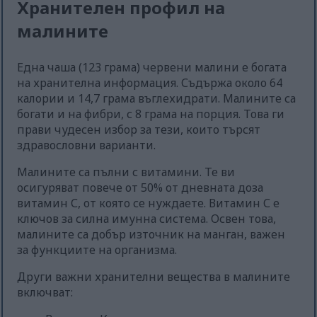
Хранителен профил на
малините
Една чаша (123 грама) червени малини е богата
на хранителна информация. Съдържа около 64
калории и 14,7 грама въглехидрати. Малините са
богати и на фибри, с 8 грама на порция. Това ги
прави чудесен избор за тези, които търсят
здравословни варианти.
Малините са пълни с витамини. Те ви
осигуряват повече от 50% от дневната доза
витамин С, от която се нуждаете. Витамин С е
ключов за силна имунна система. Освен това,
малините са добър източник на манган, важен
за функциите на организма.
Други важни хранителни вещества в малините
включват: