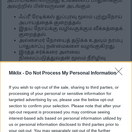
அபாயங்களிலிருந்து உங்களைப் பாதுகாக்கும்.
அவற்றில் பின்வருவன அடங்கும்:
ஃப்ரீ ரேடிக்கல் துப்புரவு மூலம் புற்றுநோய்
அபாயத்தைக் குறைத்தல்.
இதய நோய்க்கு வழிவகுக்கும் வீக்கத்தைக்
குறைத்தல்.
அல்சைமர் நோயைத் தடுக்க உதவும் நரம்பு
பாதுகாப்பு நன்மைகளை வழங்குகிறது.
இரத்த சர்க்கரை அளவை
நிலைப்படுத்துவதன் மூலம் நீரிழிவு
நோயை நிர்வகிக்க உதவுகிறது.
Miklix -
Do Not Process My Personal Information
ராஸ்பெர்ரிகளில் உள்ள ஆக்ஸிஜனேற்றிகள்
உங்கள் ஆரோக்கியத்தையும் நோய் எதிர்ப்பு
சக்தியையும் அதிகரிக்கும். ராஸ்பெர்ரிகளை
If you wish to opt-out of the sale, sharing to third parties, or
தவறாமல் சாப்பிடுவது பல உடல்நல
processing of your personal or sensitive information for
அபாயங்களை எதிர்த்துப் போராட உதவும்.
targeted advertising by us, please use the below opt-out
உங்கள் உணவில் ராஸ்பெர்ரிகளைச் சேர்ப்பது
section to confirm your selection. Please note that after your
அவற்றை சுவையாக மாற்றுவதோடு உங்கள்
opt-out request is processed you may continue seeing
நீண்டகால ஆரோக்கியத்தையும்
interest-based ads based on personal information utilized by
மேம்படுத்துகிறது.
us or personal information disclosed to third parties prior to
your opt-out. You may separately opt-out of the further