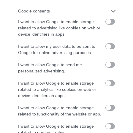
வயதான எதிர்ப்பு
Google consents
நன்மைகள்
I want to allow Google to enable storage
ராஸ்பெர்ரி உங்கள் சருமத்திற்கு மிகவும்
related to advertising like cookies on web or
நல்லது, அதில் உள்ள வைட்டமின் சிக்கு நன்றி.
device identifiers in apps.
இந்த வைட்டமின் கொலாஜனை உருவாக்க
உதவுகிறது, இது உங்கள் சருமத்தை
I want to allow my user data to be sent to
மீள்தன்மையுடனும் மென்மையாகவும்
Google for online advertising purposes.
வைத்திருக்க உதவுகிறது. நாம்
வயதாகும்போது, நம் உடல்கள் குறைவான
I want to allow Google to send me
கொலாஜனை உற்பத்தி செய்கின்றன, எனவே
personalized advertising.
ராஸ்பெர்ரி போன்ற உணவுகளை சாப்பிடுவது
முக்கியம்.
I want to allow Google to enable storage
related to analytics like cookies on web or
ராஸ்பெர்ரிகளில் மன அழுத்தம் மற்றும்
device identifiers in apps.
வீக்கத்தை எதிர்த்துப் போராடும்
ஆக்ஸிஜனேற்ற எதிர்ப்பொருட்களும் உள்ளன.
I want to allow Google to enable storage
இது உங்கள் சருமத்தை இளமையாகவும்
related to functionality of the website or app.
ஆரோக்கியமாகவும் காட்ட உதவுகிறது.
ராஸ்பெர்ரிகளை அடிக்கடி சாப்பிடுவது உங்கள்
I want to allow Google to enable storage
சருமத்தை வலுவாகவும் துடிப்பாகவும் மாற்றும்.
related to personalization.