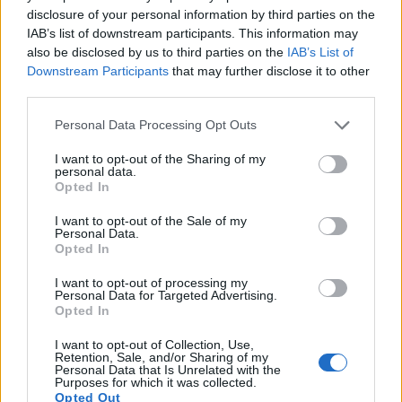
disclosure of your personal information by third parties on the
IAB’s list of downstream participants. This information may
also be disclosed by us to third parties on the
IAB’s List of
Downstream Participants
that may further disclose it to other
third parties.
Please note that this website/app uses one or more Google
Personal Data Processing Opt Outs
services and may gather and store information including but
not limited to your visit or usage behaviour. You may click to
I want to opt-out of the Sharing of my
personal data.
grant or deny consent to Google and its third-party tags to
Opted In
use your data for below specified purposes in below Google
பளபளப்பான ட்ரூப்லெட்டுகள் மற்றும் விரிவான
consent section.
I want to opt-out of the Sale of my
அமைப்புடன் பழுத்த சிவப்பு ராஸ்பெர்ரியின்
Personal Data.
அருகாமையில் இருந்து எடுக்கப்பட்டது.
Opted In
மேலும் தகவல்களுக்கும் உயர்
தெளிவுத்திறனுக்கும் படத்தைக் கிளிக்
I want to opt-out of processing my
செய்யவும் அல்லது தட்டவும்.
Personal Data for Targeted Advertising.
Opted In
I want to opt-out of Collection, Use,
ராஸ்பெர்ரியின் தோல்
Retention, Sale, and/or Sharing of my
Personal Data that Is Unrelated with the
Purposes for which it was collected.
ஆரோக்கியம் மற்றும்
Opted Out