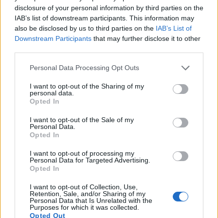
disclosure of your personal information by third parties on the
انقر أو اضغط على الصورة لمزيد من المعلومات ودقة أعلى.
IAB’s list of downstream participants. This information may
also be disclosed by us to third parties on the
IAB’s List of
Downstream Participants
that may further disclose it to other
third parties.
فوائد التوت لصحة البشرة ومكافحة
Please note that this website/app uses one or more Google
Personal Data Processing Opt Outs
services and may gather and store information including but
الشيخوخة
not limited to your visit or usage behaviour. You may click to
I want to opt-out of the Sharing of my
personal data.
grant or deny consent to Google and its third-party tags to
Opted In
use your data for below specified purposes in below Google
يُعدّ التوت مفيدًا جدًا للبشرة بفضل احتوائه على فيتامين سي.
consent section.
I want to opt-out of the Sale of my
Personal Data.
يُساعد هذا الفيتامين على إنتاج الكولاجين، الذي يُحافظ على
Opted In
مرونة ونعومة البشرة. مع التقدم في السن، يقل إنتاج الكولاجين
I want to opt-out of processing my
Personal Data for Targeted Advertising.
في الجسم، لذا يُعدّ تناول أطعمة مثل التوت أمرًا أساسيًا.
Opted In
I want to opt-out of Collection, Use,
يحتوي التوت أيضاً على مضادات الأكسدة التي تحارب الإجهاد
Retention, Sale, and/or Sharing of my
Personal Data that Is Unrelated with the
والالتهابات، مما يساعد بشرتك على الظهور بمظهر أكثر شباباً
Purposes for which it was collected.
Opted Out