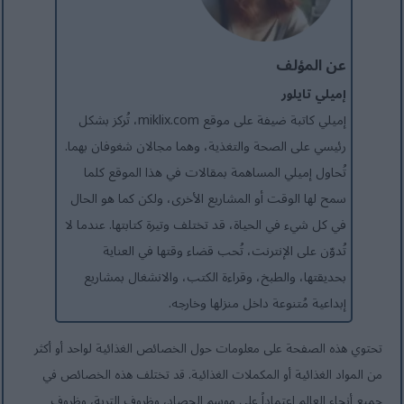
عن المؤلف
إميلي تايلور
إميلي كاتبة ضيفة على موقع miklix.com، تُركز بشكل
رئيسي على الصحة والتغذية، وهما مجالان شغوفان بهما.
تُحاول إميلي المساهمة بمقالات في هذا الموقع كلما
سمح لها الوقت أو المشاريع الأخرى، ولكن كما هو الحال
في كل شيء في الحياة، قد تختلف وتيرة كتابتها. عندما لا
تُدوّن على الإنترنت، تُحب قضاء وقتها في العناية
بحديقتها، والطبخ، وقراءة الكتب، والانشغال بمشاريع
إبداعية مُتنوعة داخل منزلها وخارجه.
تحتوي هذه الصفحة على معلومات حول الخصائص الغذائية لواحد أو أكثر
من المواد الغذائية أو المكملات الغذائية. قد تختلف هذه الخصائص في
جميع أنحاء العالم اعتماداً على موسم الحصاد، وظروف التربة، وظروف