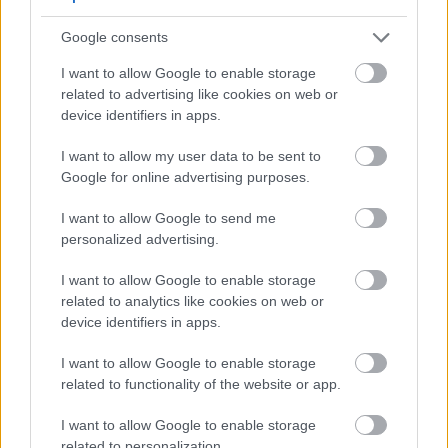
ونضارة. تناول التوت بانتظام يُقوّي بشرتك ويجعلها أكثر حيوية.
Google consents
I want to allow Google to enable storage
طرق لإدخال التوت في نظامك الغذائي
related to advertising like cookies on web or
device identifiers in apps.
I want to allow my user data to be sent to
إضافة التوت إلى نظامك الغذائي أمر سهل وممتع. يمكنك
Google for online advertising purposes.
الاستمتاع بهذه الثمار الملونة بطرق عديدة، فهي تُضفي على أي
I want to allow Google to send me
وجبة مذاقًا مميزًا. يُعد التوت الطازج خيارًا رائعًا للوجبات
personalized advertising.
الخفيفة، فهو غني بالنكهة والفوائد الصحية.
I want to allow Google to enable storage
related to analytics like cookies on web or
إليكم بعض الطرق الإبداعية للاستمتاع بالتوت:
device identifiers in apps.
I want to allow Google to enable storage
أضف التوت الطازج إلى حبوب الإفطار أو دقيق الشوفان
related to functionality of the website or app.
لإضفاء نكهة فاكهية مميزة.
I want to allow Google to enable storage
امزجها في العصائر للحصول على مشروب منعش غني
related to personalization.