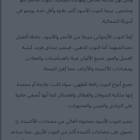
ولكل لون مذاقه الخاص وفوائده الصحية. التوت الأحمر حلو
وحامض، بينما التوت الأسود أكثر حلاوة وأقل حدة، وينمو في
أمريكا الشمالية.
يُعدّ التوت الأرجواني مزيجًا من الأحمر والأسود، جامعًا أفضل
خصائصهما. أما التوت الذهبي، فيتميز بمذاق فريد، يُشبه
العسل والموز. جميع الألوان غنية بالفيتامينات والمعادن
ومضادات الأكسدة والألياف، مما يُعزز الصحة.
جميع أنواع التوت رائعة للطهي، سواء كانت طازجة أو مجمدة.
إنها مثالية للشوفان والفطائر والعصائر. كما أنها تُضفي حلاوة
على الزبادي والمربى والمخبوزات.
يتميز التوت الأسود بمحتواه العالي من مضادات الأكسدة، إذ
يحتوي على مضادات أكسدة أكثر من التوت الأزرق، مما يساعد