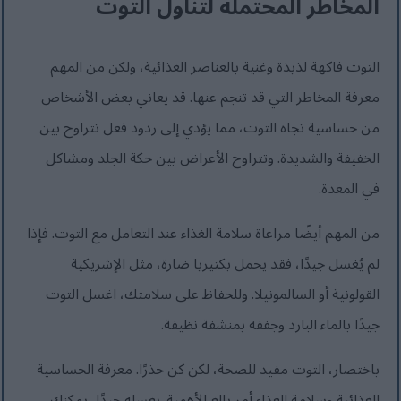
المخاطر المحتملة لتناول التوت
التوت فاكهة لذيذة وغنية بالعناصر الغذائية، ولكن من المهم
معرفة المخاطر التي قد تنجم عنها. قد يعاني بعض الأشخاص
من حساسية تجاه التوت، مما يؤدي إلى ردود فعل تتراوح بين
الخفيفة والشديدة. وتتراوح الأعراض بين حكة الجلد ومشاكل
في المعدة.
من المهم أيضًا مراعاة سلامة الغذاء عند التعامل مع التوت. فإذا
لم يُغسل جيدًا، فقد يحمل بكتيريا ضارة، مثل الإشريكية
القولونية أو السالمونيلا. وللحفاظ على سلامتك، اغسل التوت
جيدًا بالماء البارد وجففه بمنشفة نظيفة.
باختصار، التوت مفيد للصحة، لكن كن حذرًا. معرفة الحساسية
الغذائية وسلامة الغذاء أمر بالغ الأهمية. بغسله جيدًا، يمكنك