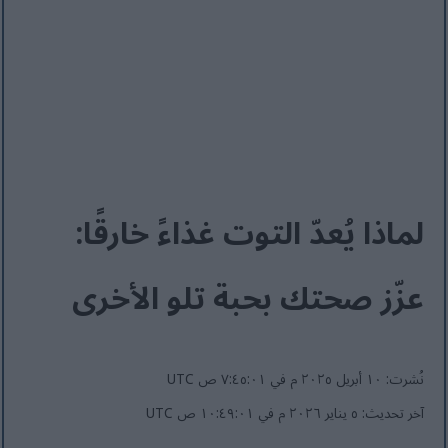
لماذا يُعدّ التوت غذاءً خارقًا:
عزّز صحتك بحبة تلو الأخرى
نُشرت: ١٠ أبريل ٢٠٢٥ م في ٧:٤٥:٠١ ص UTC
آخر تحديث: ٥ يناير ٢٠٢٦ م في ١٠:٤٩:٠١ ص UTC