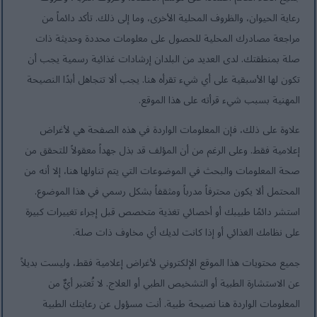
رعاية الحيوان، والظروف المحلية الأخرى، وما إلى ذلك. تأكد دائماً من
مراجعة مصادرك المحلية للحصول على معلومات محددة وحديثة ذات
صلة بمنطقتك. لدى العديد من البلدان إرشادات غذائية رسمية يجب أن
تكون لها الأسبقية على أي شيء تقرأه هنا. يجب ألا تتجاهل أبدًا النصيحة
المهنية بسبب شيء قرأته على هذا الموقع.
علاوة على ذلك، فإن المعلومات الواردة في هذه الصفحة هي لأغراض
إعلامية فقط. وعلى الرغم من أن المؤلف قد بذل جهداً معقولاً للتحقق من
صحة المعلومات والبحث في الموضوعات التي يتم تناولها هنا، إلا أنه من
المحتمل ألا يكون محترفاً مدرباً ومثقفاً بشكل رسمي في هذا الموضوع.
استشر دائمًا طبيبك أو أخصائي تغذية متخصص قبل إجراء تغييرات كبيرة
على نظامك الغذائي أو إذا كانت لديك أي مخاوف ذات صلة.
جميع محتويات هذا الموقع الإلكتروني لأغراض إعلامية فقط، وليست بديلاً
عن الاستشارة الطبية أو التشخيص الطبي أو العلاج. لا تُعتبر أيٌّ من
المعلومات الواردة هنا نصيحة طبية. أنت مسؤول عن رعايتك الطبية