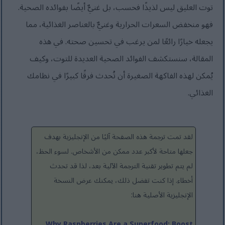
توت العليق ليس لذيذًا فحسب، بل غنيٌّ أيضًا بفوائده الصحية.
فهو منخفض السعرات الحرارية وغنيٌّ بالعناصر الغذائية، مما
يجعله خيارًا رائعًا لمن يرغب في تحسين صحته. في هذه
المقالة، سنستكشف الفوائد الصحية العديدة للتوت، وكيف
يُمكن لهذه الفاكهة الصغيرة أن تُحدث فرقًا كبيرًا في نظامك
الغذائي.
لقد تمت ترجمة هذه الصفحة آليًا من الإنجليزية بهدف
جعلها متاحة لأكبر عدد ممكن من الأشخاص. لسوء الحظ،
لم يتم تطوير تقنية الترجمة الآلية بعد، لذا قد تحدث
أخطاء. إذا كنت تفضل ذلك، يمكنك عرض النسخة
الإنجليزية الأصلية هنا:
Why Raspberries Are a Superfood: Boost