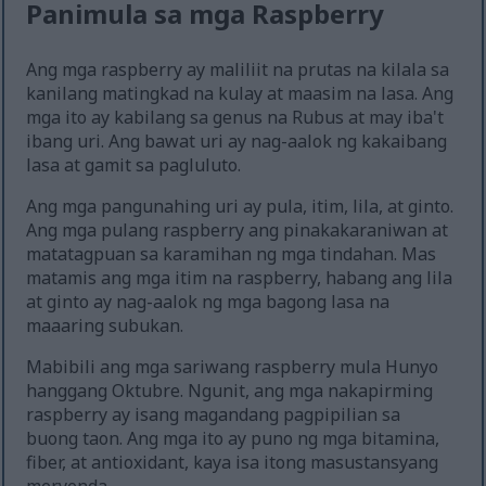
Panimula sa mga Raspberry
Ang mga raspberry ay maliliit na prutas na kilala sa
kanilang matingkad na kulay at maasim na lasa. Ang
mga ito ay kabilang sa genus na Rubus at may iba't
ibang uri. Ang bawat uri ay nag-aalok ng kakaibang
lasa at gamit sa pagluluto.
Ang mga pangunahing uri ay pula, itim, lila, at ginto.
Ang mga pulang raspberry ang pinakakaraniwan at
matatagpuan sa karamihan ng mga tindahan. Mas
matamis ang mga itim na raspberry, habang ang lila
at ginto ay nag-aalok ng mga bagong lasa na
maaaring subukan.
Mabibili ang mga sariwang raspberry mula Hunyo
hanggang Oktubre. Ngunit, ang mga nakapirming
raspberry ay isang magandang pagpipilian sa
buong taon. Ang mga ito ay puno ng mga bitamina,
fiber, at antioxidant, kaya isa itong masustansyang