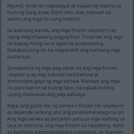
Ngunit, hindi ito nagtatagal at maaaring masira sa
loob ng ilang araw. Dahil dito, mas mainam na
kainin ang mga ito nang mabilis.
Sa kabilang banda, ang mga frozen raspberry ay
isang maginhawang pagpipilian. Pinipitas ang mga
ito kapag hinog na at agad na pinapalamig.
Nakakatulong ito na mapanatili ang kanilang mga
sustansya.
Ipinapakita ng mga pag-aaral na ang mga frozen
raspberry ay may katulad na bitamina at
antioxidant gaya ng mga sariwa. Mainam ang mga
ito para kainin sa buong taon, na nakakatulong
upang maiwasan ang pag-aaksaya.
Kaya, ang gusto mo ng sariwa o frozen na raspberry
ay depende sa kung ano ang pinakamahalaga sa iyo.
Ang mga sariwa ay perpekto para sa mga mahilig sa
lasa at tekstura. Ang mga frozen na raspberry, dahil
sa kanilang pangmatagalang sustansya, ay mainam