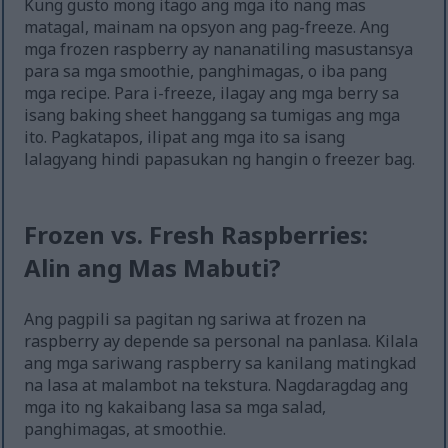
Kung gusto mong itago ang mga ito nang mas
matagal, mainam na opsyon ang pag-freeze. Ang
mga frozen raspberry ay nananatiling masustansya
para sa mga smoothie, panghimagas, o iba pang
mga recipe. Para i-freeze, ilagay ang mga berry sa
isang baking sheet hanggang sa tumigas ang mga
ito. Pagkatapos, ilipat ang mga ito sa isang
lalagyang hindi papasukan ng hangin o freezer bag.
Frozen vs. Fresh Raspberries:
Alin ang Mas Mabuti?
Ang pagpili sa pagitan ng sariwa at frozen na
raspberry ay depende sa personal na panlasa. Kilala
ang mga sariwang raspberry sa kanilang matingkad
na lasa at malambot na tekstura. Nagdaragdag ang
mga ito ng kakaibang lasa sa mga salad,
panghimagas, at smoothie.