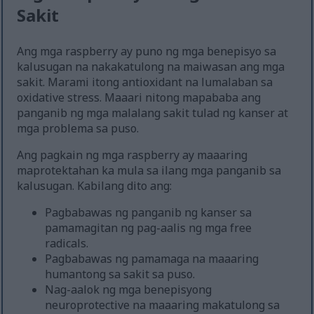
Sakit
Ang mga raspberry ay puno ng mga benepisyo sa
kalusugan na nakakatulong na maiwasan ang mga
sakit. Marami itong antioxidant na lumalaban sa
oxidative stress. Maaari nitong mapababa ang
panganib ng mga malalang sakit tulad ng kanser at
mga problema sa puso.
Ang pagkain ng mga raspberry ay maaaring
maprotektahan ka mula sa ilang mga panganib sa
kalusugan. Kabilang dito ang:
Pagbabawas ng panganib ng kanser sa
pamamagitan ng pag-aalis ng mga free
radicals.
Pagbabawas ng pamamaga na maaaring
humantong sa sakit sa puso.
Nag-aalok ng mga benepisyong
neuroprotective na maaaring makatulong sa