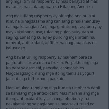
ang mga itim na raspberry ay mas banayad at mas
matamis, na matatagpuan sa Hilagang Amerika.
Ang mga lilang raspberry ay pinaghalong pula at
itim, na pinagsasama ang kanilang pinakamahusay
na mga katangian. Ang mga ginintuang raspberry ay
may kakaibang lasa, tulad ng pulot-pukyutan at
saging. Lahat ng kulay ay puno ng mga bitamina,
mineral, antioxidant, at fiber, na nagpapalakas ng
kalusugan.
Ang bawat uri ng raspberry ay mainam para sa
pagluluto, sariwa man o frozen. Perpekto ang mga
ito para sa oatmeal, pancake, at smoothies.
Nagdaragdag din ang mga ito ng tamis sa yogurt,
jam, at mga inihurnong pagkain.
Namumukod-tangi ang mga itim na raspberry dahil
sa kanilang mga antioxidant. Mas marami ang mga
ito ng antioxidant kaysa sa mga blueberry, na
nakakatulong sa paglaban sa mga sakit tulad ng