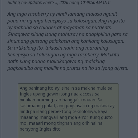
Huling na-update: Enero 5, 2026 nang 10:49:50 AM UTC
Ang mga raspberry ay hindi lamang malasa ngunit
puno rin ng mga benepisyo sa kalusugan. Ang mga ito
ay mababa sa calories at mayaman sa nutrients.
Ginagawa silang isang mahusay na pagpipilian para sa
sinumang gustong palakasin ang kanilang kalusugan.
Sa artikulong ito, tuklasin natin ang maraming
benepisyo sa kalusugan ng mga raspberry. Makikita
natin kung paano makakagawa ng malaking
pagkakaiba ang maliliit na prutas na ito sa iyong diyeta.
Ang pahinang ito ay isinalin sa makina mula sa
Ingles upang gawin itong naa-access sa
pinakamaraming tao hangga't maaari. Sa
kasamaang palad, ang pagsasalin ng makina ay
hindi pa isang perpektong teknolohiya, kaya
maaaring mangyari ang mga error. Kung gusto
mo, maaari mong tingnan ang orihinal na
bersyong Ingles dito: