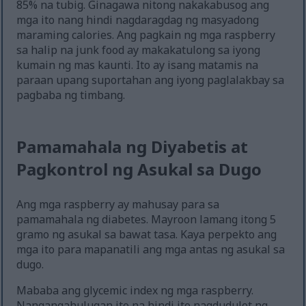
85% na tubig. Ginagawa nitong nakakabusog ang
mga ito nang hindi nagdaragdag ng masyadong
maraming calories. Ang pagkain ng mga raspberry
sa halip na junk food ay makakatulong sa iyong
kumain ng mas kaunti. Ito ay isang matamis na
paraan upang suportahan ang iyong paglalakbay sa
pagbaba ng timbang.
Pamamahala ng Diyabetis at
Pagkontrol ng Asukal sa Dugo
Ang mga raspberry ay mahusay para sa
pamamahala ng diabetes. Mayroon lamang itong 5
gramo ng asukal sa bawat tasa. Kaya perpekto ang
mga ito para mapanatili ang mga antas ng asukal sa
dugo.
Mababa ang glycemic index ng mga raspberry.
Nangangahulugan ito na hindi ito nagdudulot ng