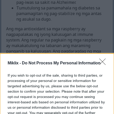
pag-iwas sa sakit na Alzheimer.
Tumutulong sa pamamahala ng diabetes sa
pamamagitan ng pag-stabilize ng mga antas
ng asukal sa dugo.
Ang mga antioxidant sa mga raspberry ay
nagpapalakas ng iyong kalusugan at immune
system. Ang regular na pagkain ng mga raspberry
ay makakatulong na labanan ang maraming
panganib sa kalusugan. Ang pagdaragdag ng mga
raspberry sa iyong mga pagkain ay nagpapasarap
sa mga ito at nagpapabuti sa iyong pangmatagalang
Miklix -
Do Not Process My Personal Information
kalusugan.
If you wish to opt-out of the sale, sharing to third parties, or
processing of your personal or sensitive information for
targeted advertising by us, please use the below opt-out
section to confirm your selection. Please note that after your
opt-out request is processed you may continue seeing
interest-based ads based on personal information utilized by
us or personal information disclosed to third parties prior to
your opt-out. You may separately opt-out of the further