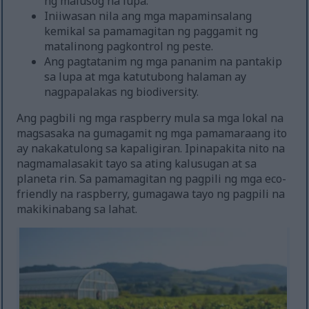
ng malusog na lupa.
Iniiwasan nila ang mga mapaminsalang
kemikal sa pamamagitan ng paggamit ng
matalinong pagkontrol ng peste.
Ang pagtatanim ng mga pananim na pantakip
sa lupa at mga katutubong halaman ay
nagpapalakas ng biodiversity.
Ang pagbili ng mga raspberry mula sa mga lokal na
magsasaka na gumagamit ng mga pamamaraang ito
ay nakakatulong sa kapaligiran. Ipinapakita nito na
nagmamalasakit tayo sa ating kalusugan at sa
planeta rin. Sa pamamagitan ng pagpili ng mga eco-
friendly na raspberry, gumagawa tayo ng pagpili na
makikinabang sa lahat.