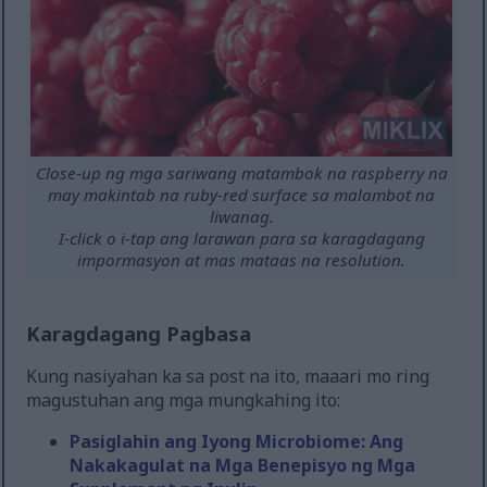
Close-up ng mga sariwang matambok na raspberry na
may makintab na ruby-red surface sa malambot na
liwanag.
I-click o i-tap ang larawan para sa karagdagang
impormasyon at mas mataas na resolution.
Karagdagang Pagbasa
Kung nasiyahan ka sa post na ito, maaari mo ring
magustuhan ang mga mungkahing ito:
Pasiglahin ang Iyong Microbiome: Ang
Nakakagulat na Mga Benepisyo ng Mga