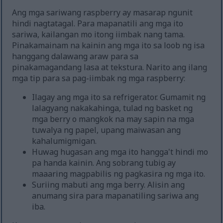
Ang mga sariwang raspberry ay masarap ngunit
hindi nagtatagal. Para mapanatili ang mga ito
sariwa, kailangan mo itong iimbak nang tama.
Pinakamainam na kainin ang mga ito sa loob ng isa
hanggang dalawang araw para sa
pinakamagandang lasa at tekstura. Narito ang ilang
mga tip para sa pag-iimbak ng mga raspberry:
Ilagay ang mga ito sa refrigerator. Gumamit ng
lalagyang nakakahinga, tulad ng basket ng
mga berry o mangkok na may sapin na mga
tuwalya ng papel, upang maiwasan ang
kahalumigmigan.
Huwag hugasan ang mga ito hangga't hindi mo
pa handa kainin. Ang sobrang tubig ay
maaaring magpabilis ng pagkasira ng mga ito.
Suriing mabuti ang mga berry. Alisin ang
anumang sira para mapanatiling sariwa ang
iba.