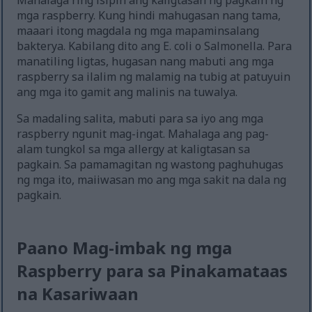
Mahalaga ring isipin ang kaligtasan ng pagkain ng
mga raspberry. Kung hindi mahugasan nang tama,
maaari itong magdala ng mga mapaminsalang
bakterya. Kabilang dito ang E. coli o Salmonella. Para
manatiling ligtas, hugasan nang mabuti ang mga
raspberry sa ilalim ng malamig na tubig at patuyuin
ang mga ito gamit ang malinis na tuwalya.
Sa madaling salita, mabuti para sa iyo ang mga
raspberry ngunit mag-ingat. Mahalaga ang pag-
alam tungkol sa mga allergy at kaligtasan sa
pagkain. Sa pamamagitan ng wastong paghuhugas
ng mga ito, maiiwasan mo ang mga sakit na dala ng
pagkain.
Paano Mag-imbak ng mga
Raspberry para sa Pinakamataas
na Kasariwaan