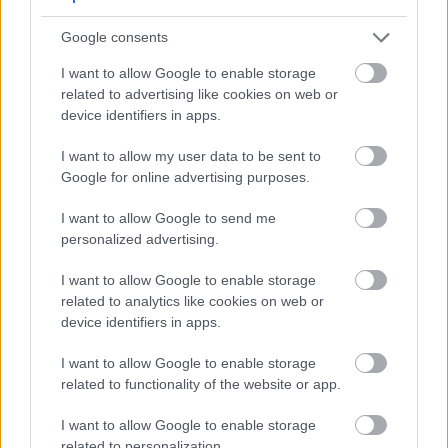
katawan ay nakakagawa ng mas kaunting collagen,
kaya ang pagkain ng mga pagkaing tulad ng
Google consents
raspberry ay mahalaga.
I want to allow Google to enable storage
Ang mga raspberry ay mayroon ding mga
related to advertising like cookies on web or
antioxidant na lumalaban sa stress at pamamaga.
device identifiers in apps.
Nakakatulong ito sa iyong balat na magmukhang
mas bata at mas malusog. Ang madalas na pagkain
I want to allow my user data to be sent to
ng mga raspberry ay maaaring magpatibay at
Google for online advertising purposes.
magpasigla sa iyong balat.
I want to allow Google to send me
personalized advertising.
Mga Paraan para Isama ang mga
I want to allow Google to enable storage
Raspberry sa Iyong Diyeta
related to analytics like cookies on web or
device identifiers in apps.
Madali at masaya ang pagdaragdag ng mga
I want to allow Google to enable storage
raspberry sa iyong diyeta. Ang mga makukulay na
related to functionality of the website or app.
berry na ito ay maaaring tangkilikin sa maraming
paraan. Ginagawa nitong mas kapana-panabik ang
I want to allow Google to enable storage
anumang pagkain. Ang mga sariwang raspberry ay
related to personalization.