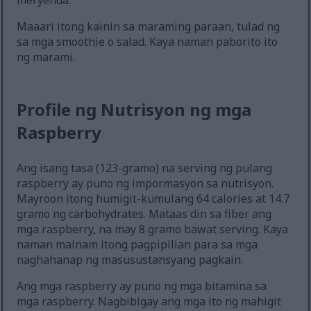
meryenda.
Maaari itong kainin sa maraming paraan, tulad ng
sa mga smoothie o salad. Kaya naman paborito ito
ng marami.
Profile ng Nutrisyon ng mga
Raspberry
Ang isang tasa (123-gramo) na serving ng pulang
raspberry ay puno ng impormasyon sa nutrisyon.
Mayroon itong humigit-kumulang 64 calories at 14.7
gramo ng carbohydrates. Mataas din sa fiber ang
mga raspberry, na may 8 gramo bawat serving. Kaya
naman mainam itong pagpipilian para sa mga
naghahanap ng masusustansyang pagkain.
Ang mga raspberry ay puno ng mga bitamina sa
mga raspberry. Nagbibigay ang mga ito ng mahigit