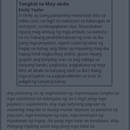
Tungkol sa May-akda
Emily Taylor
Si Emily ay isang panauhing manunulat dito sa
miklix.com, na higit na nakatuon sa kalusugan at
nutrisyon, na kinagigiliwan niya. Sinusubukan
niyang mag-ambag ng mga artikulo sa website
na ito habang pinahihintulutan ng oras at iba
pang mga proyekto, ngunit tulad ng lahat ng
bagay sa buhay, ang dalas ay maaaring mag-iba.
Kapag hindi nagba-blog online, gusto niyang
gugulin ang kanyang oras sa pag-aalaga sa
kanyang hardin, pagluluto, pagbabasa ng mga
libro at abala sa kanyang sarili sa iba't ibang
mga proyekto sa pagkamalikhain sa loob at
paligid ng kanyang bahay.
Ang pahinang ito ay naglalaman ng impormasyon tungkol sa
mga nutritional na katangian ng isa o higit pang mga
pagkain o suplemento. Ang mga naturang pag-aari ay
maaaring mag-iba sa buong mundo depende sa panahon ng
pag-aani, mga kondisyon ng lupa, mga kondisyon ng
kapakanan ng hayop, iba pang mga lokal na kondisyon, atbp.
Palaging tiyaking suriin ang iyong mga lokal na