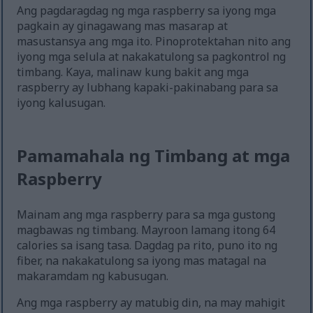
Ang pagdaragdag ng mga raspberry sa iyong mga
pagkain ay ginagawang mas masarap at
masustansya ang mga ito. Pinoprotektahan nito ang
iyong mga selula at nakakatulong sa pagkontrol ng
timbang. Kaya, malinaw kung bakit ang mga
raspberry ay lubhang kapaki-pakinabang para sa
iyong kalusugan.
Pamamahala ng Timbang at mga
Raspberry
Mainam ang mga raspberry para sa mga gustong
magbawas ng timbang. Mayroon lamang itong 64
calories sa isang tasa. Dagdag pa rito, puno ito ng
fiber, na nakakatulong sa iyong mas matagal na
makaramdam ng kabusugan.
Ang mga raspberry ay matubig din, na may mahigit