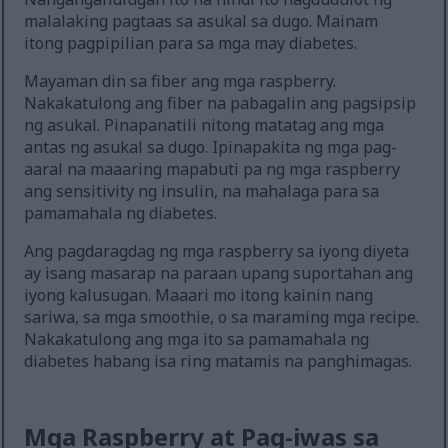
malalaking pagtaas sa asukal sa dugo. Mainam
itong pagpipilian para sa mga may diabetes.
Mayaman din sa fiber ang mga raspberry.
Nakakatulong ang fiber na pabagalin ang pagsipsip
ng asukal. Pinapanatili nitong matatag ang mga
antas ng asukal sa dugo. Ipinapakita ng mga pag-
aaral na maaaring mapabuti pa ng mga raspberry
ang sensitivity ng insulin, na mahalaga para sa
pamamahala ng diabetes.
Ang pagdaragdag ng mga raspberry sa iyong diyeta
ay isang masarap na paraan upang suportahan ang
iyong kalusugan. Maaari mo itong kainin nang
sariwa, sa mga smoothie, o sa maraming mga recipe.
Nakakatulong ang mga ito sa pamamahala ng
diabetes habang isa ring matamis na panghimagas.
Mga Raspberry at Pag-iwas sa