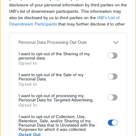
disclosure of your personal information by third parties on the
IAB’s list of downstream participants. This information may
also be disclosed by us to third parties on the
IAB’s List of
Downstream Participants
that may further disclose it to other
Close-up ng hinog na pulang raspberry na may mga
third parties.
kumikinang na drupelets at detalyadong texture.
I-click o i-tap ang larawan para sa karagdagang
Please note that this website/app uses one or more Google
Personal Data Processing Opt Outs
impormasyon at mas mataas na resolution.
services and may gather and store information including but
not limited to your visit or usage behaviour. You may click to
I want to opt-out of the Sharing of my
personal data.
grant or deny consent to Google and its third-party tags to
Opted In
Kalusugan ng Balat at mga
use your data for below specified purposes in below Google
consent section.
I want to opt-out of the Sale of my
Benepisyo ng Raspberry Laban
Personal Data.
Opted In
sa Pagtanda
I want to opt-out of processing my
Personal Data for Targeted Advertising.
Ang mga raspberry ay mainam para sa iyong balat,
Opted In
salamat sa kanilang Vitamin C. Ang bitaminang ito
ay nakakatulong sa paggawa ng collagen, na
I want to opt-out of Collection, Use,
Retention, Sale, and/or Sharing of my
nagpapanatili sa iyong balat na nababanat at
Personal Data that Is Unrelated with the
Purposes for which it was collected.
makinis. Habang tayo ay tumatanda, ang ating mga
Opted Out