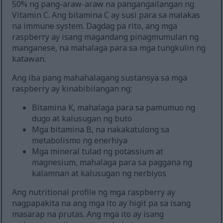
50% ng pang-araw-araw na pangangailangan ng
Vitamin C. Ang bitamina C ay susi para sa malakas
na immune system. Dagdag pa rito, ang mga
raspberry ay isang magandang pinagmumulan ng
manganese, na mahalaga para sa mga tungkulin ng
katawan.
Ang iba pang mahahalagang sustansya sa mga
raspberry ay kinabibilangan ng:
Bitamina K, mahalaga para sa pamumuo ng
dugo at kalusugan ng buto
Mga bitamina B, na nakakatulong sa
metabolismo ng enerhiya
Mga mineral tulad ng potassium at
magnesium, mahalaga para sa paggana ng
kalamnan at kalusugan ng nerbiyos
Ang nutritional profile ng mga raspberry ay
nagpapakita na ang mga ito ay higit pa sa isang
masarap na prutas. Ang mga ito ay isang