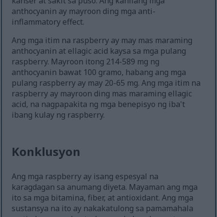
kanser at sakit sa puso. Ang kanilang mga
anthocyanin ay mayroon ding mga anti-
inflammatory effect.
Ang mga itim na raspberry ay may mas maraming
anthocyanin at ellagic acid kaysa sa mga pulang
raspberry. Mayroon itong 214-589 mg ng
anthocyanin bawat 100 gramo, habang ang mga
pulang raspberry ay may 20-65 mg. Ang mga itim na
raspberry ay mayroon ding mas maraming ellagic
acid, na nagpapakita ng mga benepisyo ng iba't
ibang kulay ng raspberry.
Konklusyon
Ang mga raspberry ay isang espesyal na
karagdagan sa anumang diyeta. Mayaman ang mga
ito sa mga bitamina, fiber, at antioxidant. Ang mga
sustansya na ito ay nakakatulong sa pamamahala