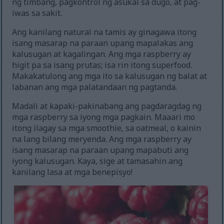
ng timbang, pagkontrol ng asukal sa dugo, at pag-
iwas sa sakit.
Ang kanilang natural na tamis ay ginagawa itong
isang masarap na paraan upang mapalakas ang
kalusugan at kagalingan. Ang mga raspberry ay
higit pa sa isang prutas; isa rin itong superfood.
Makakatulong ang mga ito sa kalusugan ng balat at
labanan ang mga palatandaan ng pagtanda.
Madali at kapaki-pakinabang ang pagdaragdag ng
mga raspberry sa iyong mga pagkain. Maaari mo
itong ilagay sa mga smoothie, sa oatmeal, o kainin
na lang bilang meryenda. Ang mga raspberry ay
isang masarap na paraan upang mapabuti ang
iyong kalusugan. Kaya, sige at tamasahin ang
kanilang lasa at mga benepisyo!