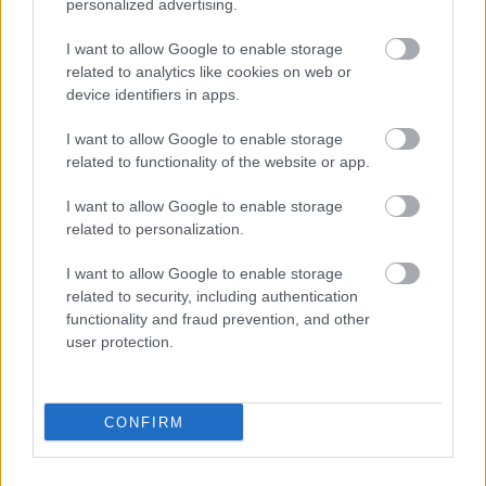
personalized advertising.
შლანგი ტუმბოდან გამოდის და გარეთ იხრება,
წყლის გამჭვირვალე ნაკადს არხში აბრუნებს.
I want to allow Google to enable storage
წყალი შლანგიდან შეუფერხებლად მოედინება,
related to analytics like cookies on web or
ქმნის პატარა რკალს, სანამ ქვემოთ მდებარე
device identifiers in apps.
ნაკადში შეეშვება. წყლის მოძრაობა ნაზ
ტალღებსა და მბზინავ ელფერს წარმოქმნის იქ,
I want to allow Google to enable storage
related to functionality of the website or app.
სადაც მზის სხივები მოძრავ ზედაპირს იჭერს.
ტუმბო მყარი და ფუნქციონალური ჩანს, რაც
I want to allow Google to enable storage
კონტროლირებად რეცირკულაციულ სარწყავ ან
related to personalization.
აკვაპონიკურ სისტემაზე მიუთითებს, რომელიც
შექმნილია წყლის უწყვეტი მოძრაობის
I want to allow Google to enable storage
უზრუნველსაყოფად კულტივაციის კვლებში.
related to security, including authentication
functionality and fraud prevention, and other
არხი თავად აგებულია დაბალი ქვისგან ან
user protection.
ბეტონის კიდეებისგან, რომლებიც წყლის
ნაკადს წარმართავენ და გამიჯნავენ დარგვის
საწოლებს. ხავსი და ტენიანობა ქვის
ზედაპირების ნაწილებს აბნელებს, მატებს
CONFIRM
ბუნებრივ ტექსტურას და ქმნის მუდმივად სველ
გარემოს, რომელიც იდეალურია წყლის