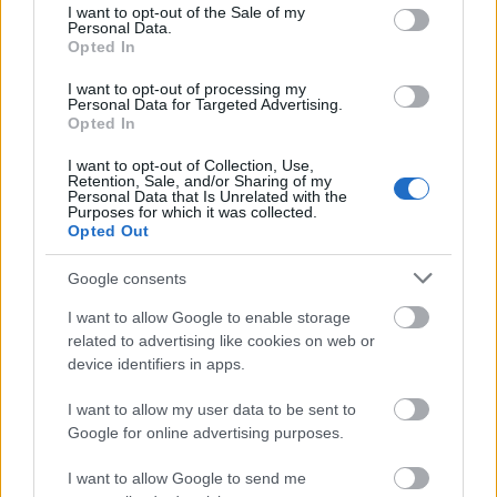
consent section.
მაღალი გარჩევადობის ლანდშაფტის ფოტოზე
I want to opt-out of the Sale of my
Personal Data.
გამოსახულია წყლის წიწმატის ნათელი
Opted In
საწოლი, რომელიც ხარობს არაღრმა, რბილად
მომდინარე წყლის არხში, რომელიც
I want to opt-out of processing my
Personal Data for Targeted Advertising.
განკუთვნილია წყლის მცენარეების
Opted In
გასაშენებლად. სცენა განათებულია კაშკაშა
ბუნებრივი დღის სინათლით, რომელიც ხაზს
I want to opt-out of Collection, Use,
Retention, Sale, and/or Sharing of my
უსვამს წყლის წიწმატის ფოთლების ნათელ
Personal Data that Is Unrelated with the
მწვანე ფერს და სუფთა, ჯანსაღ იერსახეს.
Purposes for which it was collected.
მცენარეები მჭიდროდ იზრდებიან ვიწრო,
Opted Out
ქვებით მოპირკეთებული არხის ორივე მხარეს,
Google consents
მათი მომრგვალებული ფოთლები ქმნის
მცენარეულობის სქელ, ხალიჩის მსგავს ფენას,
I want to allow Google to enable storage
რომელიც შორს არის გადაჭიმული. ფოთლები
related to advertising like cookies on web or
გამოიყურება მკვეთრი და ოდნავ პრიალა,
device identifiers in apps.
სადაც მზის სხივები აირეკლება მათ
ზედაპირებზე, რაც ხაზს უსვამს მათ აყვავებულ
I want to allow my user data to be sent to
ზრდას და სიცოცხლისუნარიანობას.
Google for online advertising purposes.
წინა პლანზე, კომპაქტური შავი წყლის ტუმბო
I want to allow Google to send me
ნაწილობრივ არხის კიდეზე დგას. მოქნილი