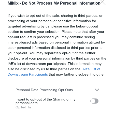
Miklix -
Do Not Process My Personal Information
AVIF
(465 KB)
WebP
(1.2 MB)
If you wish to opt-out of the sale, sharing to third parties, or
JPEG
(2.9 MB)
processing of your personal or sensitive information for
targeted advertising by us, please use the below opt-out
ძალიან დიდი ზომა
(6,144 x 4,096)
section to confirm your selection. Please note that after your
opt-out request is processed you may continue seeing
AVIF
(627 KB)
interest-based ads based on personal information utilized by
WebP
(1.7 MB)
us or personal information disclosed to third parties prior to
JPEG
(4.6 MB)
your opt-out. You may separately opt-out of the further
disclosure of your personal information by third parties on the
IAB’s list of downstream participants. This information may
კომიკურად დიდი ზომის
(1,048,576 x
also be disclosed by us to third parties on the
IAB’s List of
699,051)
Downstream Participants
that may further disclose it to other
third parties.
ჯერ კიდევ მიმდინარეობს ატვირთვა... ;-)
Please note that this website/app uses one or more Google
Personal Data Processing Opt Outs
services and may gather and store information including but
not limited to your visit or usage behaviour. You may click to
I want to opt-out of the Sharing of my
სურათის აღწერა
personal data.
grant or deny consent to Google and its third-party tags to
Opted In
use your data for below specified purposes in below Google