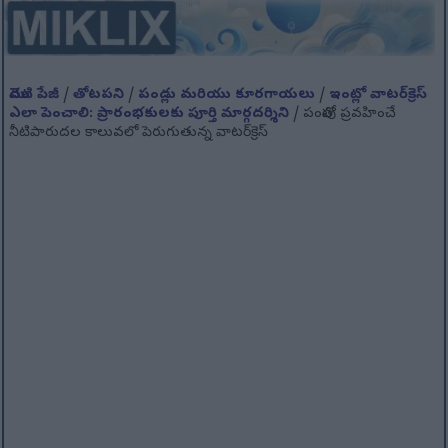
మొదటి పేజీ
/
తోటపని
/
పండ్లు మరియు కూరగాయలు
/
ఇంట్లో వాటర్‌క్రెస్
ఎలా పెంచాలి: ప్రారంభకులకు పూర్తి మార్గదర్శిని
/ పంపుతో ప్రవహించే
నీటిపారుదల కాలువలో పెరుగుతున్న వాటర్‌క్రెస్