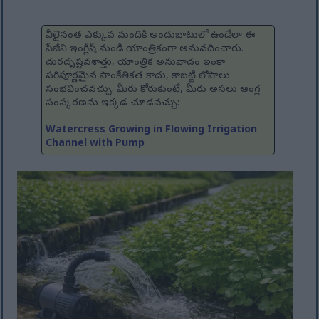
వీలైనంత ఎక్కువ మందికి అందుబాటులో ఉండేలా ఈ
పేజీని ఇంగ్లీష్ నుండి యాంత్రికంగా అనువదించారు.
దురదృష్టవశాత్తు, యాంత్రిక అనువాదం ఇంకా
పరిపూర్ణమైన సాంకేతికత కాదు, కాబట్టి లోపాలు
సంభవించవచ్చు. మీరు కోరుకుంటే, మీరు అసలు ఆంగ్ల
సంస్కరణను ఇక్కడ చూడవచ్చు:
Watercress Growing in Flowing Irrigation
Channel with Pump