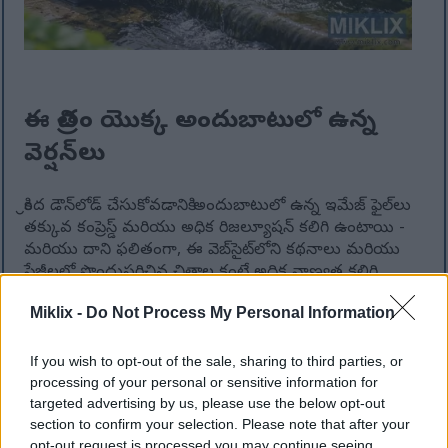
ఈ చిత్రం యొక్క అందుబాటులో ఉన్న
వెర్షన్‌లు
క్రింద డౌన్‌లోడ్ చేసుకోవడానికి అందుబాటులో ఉన్న ఇమేజ్ ఫైల్‌లు
తక్కువ కంప్రెస్డ్ మరియు అధిక రిజల్యూషన్ కలిగి ఉంటాయి -
మరియు దాని ఫలితంగా, ఈ వెబ్‌సైట్‌లోని కథనాలు మరియు
పేజీలలో పొందుపరిచిన చిత్రాల కంటే అధిక నాణ్యత కలిగి
ఉంటాయి, ఇవి బ్యాండ్‌విడ్త్ వినియోగాన్ని తగ్గించడానికి ఫైల్
Miklix -
Do Not Process My Personal Information
పరిమాణానికి మరింత ఆప్టిమైజ్ చేయబడ్డాయి.
If you wish to opt-out of the sale, sharing to third parties, or
సాధారణ పరిమాణం
(1,536 x 1,024)
processing of your personal or sensitive information for
targeted advertising by us, please use the below opt-out
AVIF
(139 KB)
section to confirm your selection. Please note that after your
WebP
(315 KB)
opt-out request is processed you may continue seeing