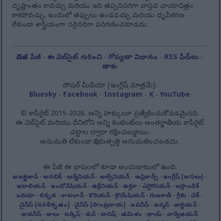
దృష్టాంతం కావచ్చు మరియు ఇది తప్పనిసరిగా వాస్తవ ఛాయాచిత్రం
కాకపోవచ్చు. ఇందులో తప్పులు ఉండవచ్చు మరియు ధృవీకరణ
లేకుండా శాస్త్రీయంగా సరైనదిగా పరిగణించకూడదు.
మొదటి పేజీ
-
ఈ వెబ్‌సైట్ గురించి
-
గోప్యతా విధానం
-
RSS ఫీడ్‌లు
-
తాకు
సోషల్ మీడియా (ఇంగ్లీష్ మాత్రమే):
Bluesky
-
Facebook
-
Instagram
-
X
-
YouTube
© కాపీరైట్ 2015-2026. అన్ని హక్కులూ ప్రత్యేకించుకోవడమైనది.
ఈ వెబ్‌సైట్ మరియు దీనిలోని అన్ని కంటెంట్‌లు అంతర్జాతీయ కాపీరైట్
చట్టాల ద్వారా రక్షించబడ్డాయి.
అనుమతి లేకుండా పునరుత్పత్తి అనుమతించబడదు.
ఈ పేజీ ఈ భాషలలో కూడా అందుబాటులో ఉంది:
అజర్బైజాన్
-
అరబిక్
-
అర్మేనియన్
-
అల్బేనియన్
-
ఆఫ్రికాన్స్
-
ఇంగ్లీష్ (అసలు)
-
ఇటాలియన్
-
ఇండోనేషియన్
-
ఉక్రేనియన్
-
ఉర్దూ
-
ఎస్టోనియన్
-
ఐస్లాండిక్
-
ఒరియా
-
కన్నడ
-
కాటలాన్
-
కొరియన్
-
క్రొయేషియన్
-
గుజరాతీ
-
గ్రీకు
-
చెక్
-
చైనీస్ (సరళీకృతం)
-
చైనీస్ (సాంప్రదాయ)
-
జపనీస్
-
జర్మన్
-
జార్జియన్
-
జావనీస్
-
జులు
-
టర్కిష్
-
డచ్
-
డానిష్
-
తమిళం
-
థాయ్
-
నార్వేజియన్