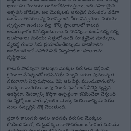
నిర్మించారు. నాచు మరియు తేమ రాతి ఉపరితలాలలోని కొన్ని
భాగాలను ముదురు రంగులోకి మారుస్తాయి, ఇది సహజమైన
ఆకృతిని జోడిస్తూ, జల మొక్కలకు అనువైన నిరంతరం తడిగా
ఉండే వాతావరణాన్ని సూచిస్తుంది. నీరు నిస్సారంగా మరియు
స్వచ్ఛంగా ఉండటం వల్ల, కొన్ని ప్రాంతాలలో కాలువ
అడుగుభాగం కనిపిస్తుంది. కాలువ పొడవునా ఉండే చిన్న చిన్న
జలపాతాలు మరియు ఎత్తులో ఉండే సూక్ష్మమైన మార్పులు,
వ్యవస్థ గుండా నీరు ప్రయాణించేటప్పుడు దానికి గాలిని
అందించడంలో సహాయపడే చిన్నపాటి జలపాతాలను
సృష్టిస్తాయి.
కాలువ పొడవునా వాటర్‌క్రెస్ మొక్కల వరుసలు విస్తరించి,
క్రమంగా నేపథ్యంతో కలిసిపోయే పచ్చని ఆకుల పునరావృత
నమూనాని ఏర్పరుస్తాయి. డెప్త్ ఆఫ్ ఫీల్డ్, ముందుభాగంలోని
మొక్కలు మరియు పంపు నుండి ప్రవహించే నీటిపై దృష్టిని
ఆకర్షిస్తూ, నేపథ్యాన్ని కొద్దిగా అస్పష్టంగా కనిపించేలా చేస్తుంది.
ఈ దృక్కోణం సాగు ప్రాంతం యొక్క పరిమాణాన్ని మరియు
పంట సమృద్ధిని నొక్కి చెబుతుంది.
ప్రధాన కాలువకు ఆవల అదనపు వరుసల మొక్కలు
కనిపించడంతో, చుట్టుపక్కల వాతావరణం బహిరంగ మరియు