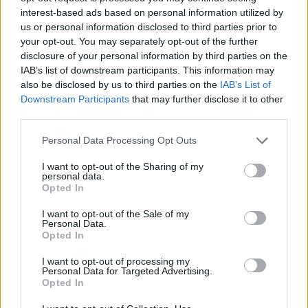
JPEG
(561 KB)
interest-based ads based on personal information utilized by
us or personal information disclosed to third parties prior to
your opt-out. You may separately opt-out of the further
పెద్ద పరిమాణం
(3,072 x 2,048)
disclosure of your personal information by third parties on the
IAB’s list of downstream participants. This information may
AVIF
(317 KB)
also be disclosed by us to third parties on the
IAB’s List of
WebP
(748 KB)
Downstream Participants
that may further disclose it to other
JPEG
(1.6 MB)
third parties.
Please note that this website/app uses one or more Google
Personal Data Processing Opt Outs
చాలా పెద్ద పరిమాణం
(4,608 x 3,072)
services and may gather and store information including but
not limited to your visit or usage behaviour. You may click to
I want to opt-out of the Sharing of my
AVIF
(465 KB)
personal data.
grant or deny consent to Google and its third-party tags to
Opted In
WebP
(1.2 MB)
use your data for below specified purposes in below Google
JPEG
(2.9 MB)
consent section.
I want to opt-out of the Sale of my
Personal Data.
Opted In
అతి పెద్ద పరిమాణం
(6,144 x 4,096)
I want to opt-out of processing my
Personal Data for Targeted Advertising.
AVIF
(627 KB)
Opted In
WebP
(1.7 MB)
JPEG
(4.6 MB)