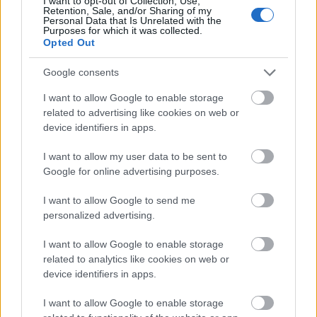
I want to opt-out of Collection, Use,
Retention, Sale, and/or Sharing of my
Personal Data that Is Unrelated with the
Purposes for which it was collected.
హాస్యాస్పదంగా పెద్ద పరిమాణం
(1,048,576 x
Opted Out
699,051)
Google consents
ఇంకా అప్‌లోడ్ అవుతోంది... ;-)
I want to allow Google to enable storage
related to advertising like cookies on web or
device identifiers in apps.
చిత్ర వివరణ
I want to allow my user data to be sent to
Google for online advertising purposes.
జల మొక్కల పెంపకం కోసం రూపొందించిన, లోతు తక్కువగా
ఉండి నెమ్మదిగా ప్రవహించే నీటి కాలువలో పచ్చగా
I want to allow Google to send me
కళకళలాడుతున్న వాటర్‌క్రెస్ మొక్కల సమూహాన్ని ఒక అధిక-
personalized advertising.
స్పష్టమైన ప్రకృతి దృశ్య ఛాయాచిత్రం చూపిస్తుంది.
ప్రకాశవంతమైన సహజ సూర్యకాంతి ఈ దృశ్యాన్ని
I want to allow Google to enable storage
ప్రకాశవంతం చేస్తుంది, ఇది వాటర్‌క్రెస్ ఆకుల నిండు ఆకుపచ్చ
related to analytics like cookies on web or
రంగును మరియు తాజా, ఆరోగ్యకరమైన రూపాన్ని ప్రస్ఫుటం
device identifiers in apps.
చేస్తుంది. రాళ్లతో కప్పబడిన ఇరుకైన కాలువకు ఇరువైపులా ఈ
మొక్కలు దట్టంగా పెరుగుతాయి, వాటి గుండ్రని ఆకులు దూరం
I want to allow Google to enable storage
వరకు విస్తరించి ఉన్న దట్టమైన, తివాచీ వంటి వృక్షసంపద