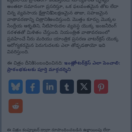
వ్యవసాయ ప్రాంతంగా కనిపిస్తుంది. సూర్యకాంతి దృశ్యం
అంతటా సమానంగా ప్రసరిస్తూ, ఒక ఫలవంతమైన తోట లేదా
చిన్న వ్యవసాయ క్షేత్రానికి విలక్షణమైన తాజా, సహజమైన
వాతావరణాన్ని చిత్రానికి అందిస్తుంది. మొత్తం కూర్పు మొక్కల
సేంద్రీయ ఆకృతిని, నీటిపారుదల వ్యవస్థ యొక్క ఇంజనీరింగ్
సరళతతో మిళితం చేస్తుంది. నియంత్రిత వాతావరణంలో
ప్రవహించే నీరు మరియు యాంత్రిక ప్రసరణ వాటర్‌క్రెస్ యొక్క
ఆరోగ్యకరమైన పెరుగుదలకు ఎలా తోడ్పడతాయో ఇది
వివరిస్తుంది.
ఈ చిత్రం దీనికి సంబంధించినది:
ఇంట్లో వాటర్‌క్రెస్ ఎలా పెంచాలి:
ప్రారంభకులకు పూర్తి మార్గదర్శిని
ఈ చిత్రం కంప్యూటర్ ద్వారా రూపొందించబడిన ఉజ్జాయింపు లేదా