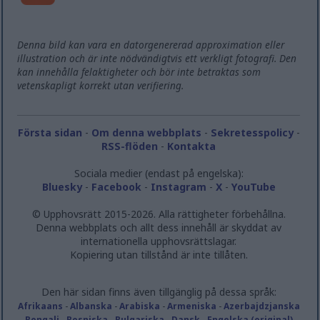
Denna bild kan vara en datorgenererad approximation eller
illustration och är inte nödvändigtvis ett verkligt fotografi. Den
kan innehålla felaktigheter och bör inte betraktas som
vetenskapligt korrekt utan verifiering.
Första sidan
-
Om denna webbplats
-
Sekretesspolicy
-
RSS-flöden
-
Kontakta
Sociala medier (endast på engelska):
Bluesky
-
Facebook
-
Instagram
-
X
-
YouTube
© Upphovsrätt 2015-2026. Alla rättigheter förbehållna.
Denna webbplats och allt dess innehåll är skyddat av
internationella upphovsrättslagar.
Kopiering utan tillstånd är inte tillåten.
Den här sidan finns även tillgänglig på dessa språk:
Afrikaans
-
Albanska
-
Arabiska
-
Armeniska
-
Azerbajdzjanska
-
Bengali
-
Bosniska
-
Bulgariska
-
Dansk
-
Engelska (original)
-