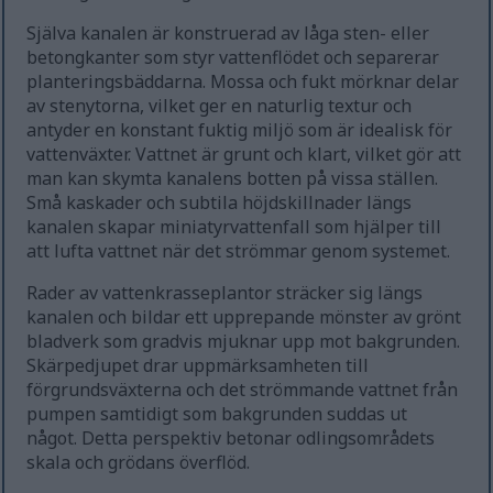
Själva kanalen är konstruerad av låga sten- eller
betongkanter som styr vattenflödet och separerar
planteringsbäddarna. Mossa och fukt mörknar delar
av stenytorna, vilket ger en naturlig textur och
antyder en konstant fuktig miljö som är idealisk för
vattenväxter. Vattnet är grunt och klart, vilket gör att
man kan skymta kanalens botten på vissa ställen.
Små kaskader och subtila höjdskillnader längs
kanalen skapar miniatyrvattenfall som hjälper till
att lufta vattnet när det strömmar genom systemet.
Rader av vattenkrasseplantor sträcker sig längs
kanalen och bildar ett upprepande mönster av grönt
bladverk som gradvis mjuknar upp mot bakgrunden.
Skärpedjupet drar uppmärksamheten till
förgrundsväxterna och det strömmande vattnet från
pumpen samtidigt som bakgrunden suddas ut
något. Detta perspektiv betonar odlingsområdets
skala och grödans överflöd.