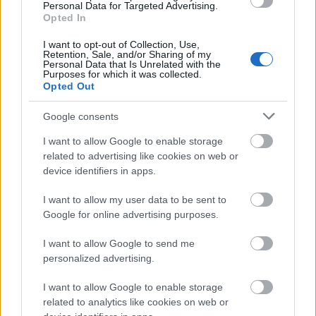
Extra stor storlek
(6,144 x 4,096)
Personal Data for Targeted Advertising.
Opted In
AVIF
(627 KB)
I want to opt-out of Collection, Use,
WebP
(1.7 MB)
Retention, Sale, and/or Sharing of my
Personal Data that Is Unrelated with the
JPEG
(4.6 MB)
Purposes for which it was collected.
Opted Out
Komiskt stor storlek
(1,048,576 x 699,051)
Google consents
Laddar fortfarande upp... ;-)
I want to allow Google to enable storage
related to advertising like cookies on web or
device identifiers in apps.
Bildbeskrivning
I want to allow my user data to be sent to
Google for online advertising purposes.
Ett högupplöst landskapsfotografi visar en livfull
rabatt av vattenkrasse som frodas i en grund, mjukt
I want to allow Google to send me
flödande vattenkanal avsedd för odling av
personalized advertising.
vattenväxter. Scenen är upplyst av starkt naturligt
I want to allow Google to enable storage
dagsljus, vilket framhäver den livfulla gröna färgen
related to analytics like cookies on web or
och det fräscha, friska utseendet hos