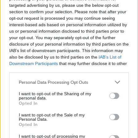
targeted advertising by us, please use the below opt-out
Normal storlek
(1,536 x 1,024)
section to confirm your selection. Please note that after your
opt-out request is processed you may continue seeing
AVIF
(139 KB)
interest-based ads based on personal information utilized by
WebP
(315 KB)
us or personal information disclosed to third parties prior to
JPEG
(561 KB)
your opt-out. You may separately opt-out of the further
disclosure of your personal information by third parties on the
IAB’s list of downstream participants. This information may
Stor storlek
(3,072 x 2,048)
also be disclosed by us to third parties on the
IAB’s List of
Downstream Participants
that may further disclose it to other
AVIF
(317 KB)
third parties.
WebP
(748 KB)
JPEG
(1.6 MB)
Please note that this website/app uses one or more Google
Personal Data Processing Opt Outs
services and may gather and store information including but
not limited to your visit or usage behaviour. You may click to
I want to opt-out of the Sharing of my
Mycket stor storlek
(4,608 x 3,072)
personal data.
grant or deny consent to Google and its third-party tags to
Opted In
use your data for below specified purposes in below Google
AVIF
(465 KB)
consent section.
I want to opt-out of the Sale of my
WebP
(1.2 MB)
Personal Data.
JPEG
(2.9 MB)
Opted In
I want to opt-out of processing my