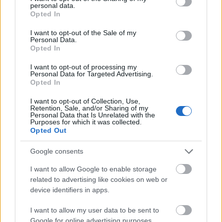
Komično velika veličina
(1,048,576 x
personal data.
grant or deny consent to Google and its third-party tags to
Opted In
699,051)
use your data for below specified purposes in below Google
consent section.
I want to opt-out of the Sale of my
Još uvijek se uploaduje... ;-)
Personal Data.
Opted In
I want to opt-out of processing my
Opis slike
Personal Data for Targeted Advertising.
Opted In
Fotografija pejzaža visoke rezolucije prikazuje
I want to opt-out of Collection, Use,
Retention, Sale, and/or Sharing of my
živahnu gredicu potočarke koja buja u plitkom,
Personal Data that Is Unrelated with the
blago tekućem vodenom kanalu dizajniranom za
Purposes for which it was collected.
uzgoj vodenih biljaka. Scena je osvijetljena jarkim
Opted Out
prirodnim dnevnim svjetlom, koje ističe živopisnu
Google consents
zelenu boju i svjež, zdrav izgled listova potočarke.
Biljke gusto rastu duž obje strane uskog kanala
I want to allow Google to enable storage
obloženog kamenom, a njihovi zaobljeni listovi
related to advertising like cookies on web or
formiraju debeli, tepihu nalik sloj vegetacije koji se
device identifiers in apps.
proteže u daljinu. Listovi izgledaju hrskavo i blago
sjajno tamo gdje se sunčeva svjetlost odbija od
I want to allow my user data to be sent to
njihove površine, naglašavajući njihov bujni rast i
Google for online advertising purposes.