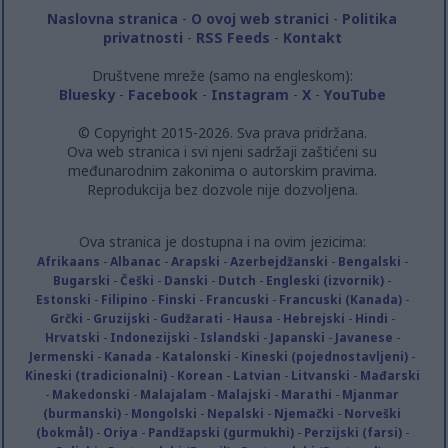
Naslovna stranica
-
O ovoj web stranici
-
Politika
privatnosti
-
RSS Feeds
-
Kontakt
Društvene mreže (samo na engleskom):
Bluesky
-
Facebook
-
Instagram
-
X
-
YouTube
© Copyright 2015-2026. Sva prava pridržana.
Ova web stranica i svi njeni sadržaji zaštićeni su
međunarodnim zakonima o autorskim pravima.
Reprodukcija bez dozvole nije dozvoljena.
Ova stranica je dostupna i na ovim jezicima:
Afrikaans
-
Albanac
-
Arapski
-
Azerbejdžanski
-
Bengalski
-
Bugarski
-
Češki
-
Danski
-
Dutch
-
Engleski (izvornik)
-
Estonski
-
Filipino
-
Finski
-
Francuski
-
Francuski (Kanada)
-
Grčki
-
Gruzijski
-
Gudžarati
-
Hausa
-
Hebrejski
-
Hindi
-
Hrvatski
-
Indonezijski
-
Islandski
-
Japanski
-
Javanese
-
Jermenski
-
Kanada
-
Katalonski
-
Kineski (pojednostavljeni)
-
Kineski (tradicionalni)
-
Korean
-
Latvian
-
Litvanski
-
Mađarski
-
Makedonski
-
Malajalam
-
Malajski
-
Marathi
-
Mjanmar
(burmanski)
-
Mongolski
-
Nepalski
-
Njemački
-
Norveški
(bokmål)
-
Oriya
-
Pandžapski (gurmukhi)
-
Perzijski (farsi)
-