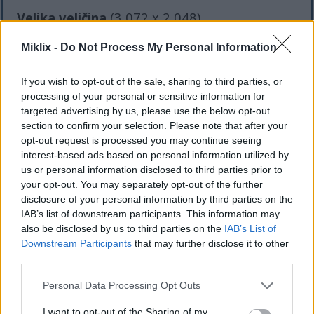
Velika veličina
(3,072 x 2,048)
AVIF
(317 KB)
Miklix -
Do Not Process My Personal Information
WebP
(748 KB)
JPEG
(1.6 MB)
If you wish to opt-out of the sale, sharing to third parties, or
processing of your personal or sensitive information for
targeted advertising by us, please use the below opt-out
Vrlo velika veličina
(4,608 x 3,072)
section to confirm your selection. Please note that after your
opt-out request is processed you may continue seeing
AVIF
(465 KB)
interest-based ads based on personal information utilized by
WebP
(1.2 MB)
us or personal information disclosed to third parties prior to
JPEG
(2.9 MB)
your opt-out. You may separately opt-out of the further
disclosure of your personal information by third parties on the
IAB’s list of downstream participants. This information may
Ekstra velika veličina
(6,144 x 4,096)
also be disclosed by us to third parties on the
IAB’s List of
Downstream Participants
that may further disclose it to other
AVIF
(627 KB)
third parties.
WebP
(1.7 MB)
JPEG
(4.6 MB)
Please note that this website/app uses one or more Google
Personal Data Processing Opt Outs
services and may gather and store information including but
not limited to your visit or usage behaviour. You may click to
I want to opt-out of the Sharing of my