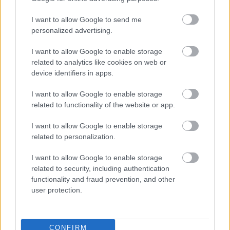
vitalnost.
I want to allow Google to send me
Prvom planu, kompaktna crna vodena pumpa
personalized advertising.
djelomično se nalazi na rubu kanala. Fleksibilno
crijevo se proteže od pumpe i savija se prema van,
I want to allow Google to enable storage
usmjeravajući bistar mlaz vode natrag u kanal. Voda
related to analytics like cookies on web or
glatko teče iz crijeva, stvarajući mali luk prije nego
device identifiers in apps.
što se ulije u tekući potok ispod. Kretanje vode
stvara nježne talase i svjetlucave detalje tamo gdje
I want to allow Google to enable storage
related to functionality of the website or app.
sunčeva svjetlost obasjava pokretnu površinu.
Pumpa djeluje čvrsto i funkcionalno, što sugerira
I want to allow Google to enable storage
kontrolirano recirkulacijsko navodnjavanje ili
related to personalization.
akvaponski sistem dizajniran da održava
kontinuirani protok vode kroz gredice za uzgoj.
I want to allow Google to enable storage
related to security, including authentication
Sam kanal je izgrađen od niskih kamenih ili
functionality and fraud prevention, and other
betonskih rubova koji usmjeravaju tok vode i
user protection.
odvajaju gredice za sadnju. Mahovina i vlaga
potamnjuju dijelove kamenih površina, dodajući
prirodnu teksturu i sugerirajući stalno vlažno
okruženje idealno za vodene biljke. Voda je plitka i
CONFIRM