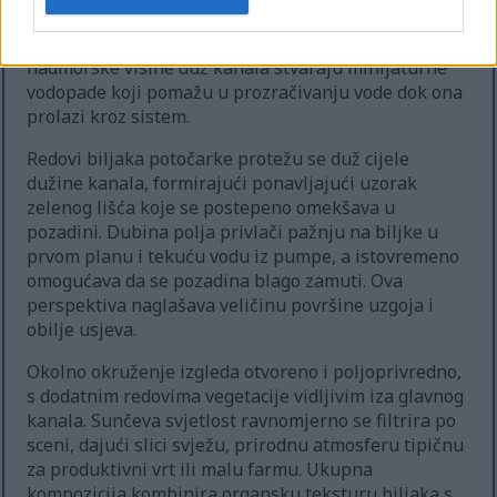
bistra, što omogućava pogled na dno kanala u nekim
područjima. Male kaskade i suptilne promjene
nadmorske visine duž kanala stvaraju minijaturne
vodopade koji pomažu u prozračivanju vode dok ona
prolazi kroz sistem.
Redovi biljaka potočarke protežu se duž cijele
dužine kanala, formirajući ponavljajući uzorak
zelenog lišća koje se postepeno omekšava u
pozadini. Dubina polja privlači pažnju na biljke u
prvom planu i tekuću vodu iz pumpe, a istovremeno
omogućava da se pozadina blago zamuti. Ova
perspektiva naglašava veličinu površine uzgoja i
obilje usjeva.
Okolno okruženje izgleda otvoreno i poljoprivredno,
s dodatnim redovima vegetacije vidljivim iza glavnog
kanala. Sunčeva svjetlost ravnomjerno se filtrira po
sceni, dajući slici svježu, prirodnu atmosferu tipičnu
za produktivni vrt ili malu farmu. Ukupna
kompozicija kombinira organsku teksturu biljaka s